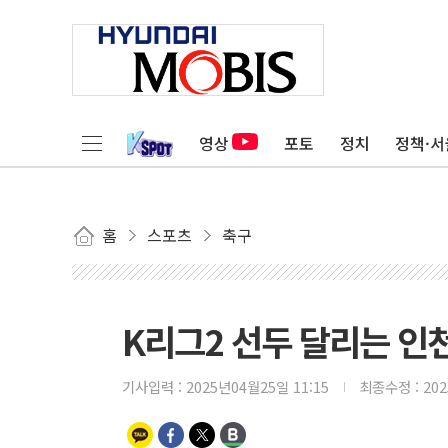
영상
포토
정치
정책·서
홈
스포츠
축구
K리그2 선두 달리는 인천
기사입력 :
2025년04월25일 11:15
최종수정 :
20