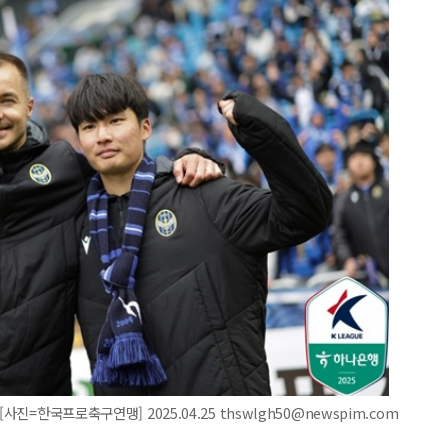
진=한국프로축구연맹] 2025.04.25 thswlgh50@newspim.com