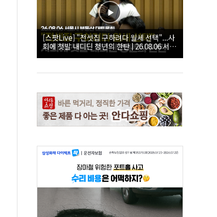
[스팟Live] "전셋집 구하려다 월세 선택"...사
회에 첫발 내디딘 청년의 한탄 | 26.08.06 서울
시 부동산 대토론회