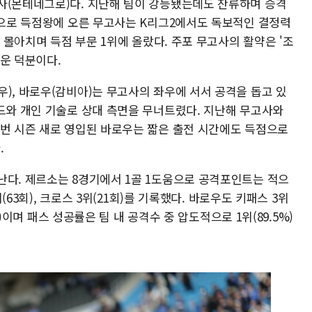
사(몬테네그로)다. 지난해 팀이 강등됐는데도 잔류하며 승격
도움으로 득점왕에 오른 무고사는 K리그2에서도 독보적인 결정력
을 몰아치며 득점 부문 1위에 올랐다. 주포 무고사의 활약은 '조
운 덕분이다.
), 바로우(감비아)는 무고사의 좌우에 서서 공격을 돕고 있
피드와 개인 기술로 상대 측면을 무너트렸다. 지난해 무고사와
이번 시즌 새로 영입된 바로우는 짧은 출전 시간에도 득점으로
.
난다. 제르소는 8경기에서 1골 1도움으로 공격포인트는 적으
위(63회), 크로스 3위(21회)를 기록했다. 바로우도 키패스 3위
6회)이며 패스 성공률은 팀 내 공격수 중 압도적으로 1위(89.5%)