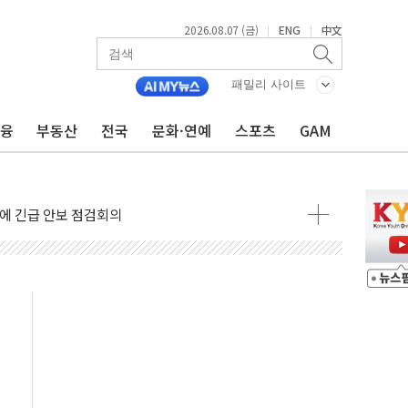
2026.08.07 (금)
ENG
中文
|
|
 나토 회원국 공격 검토… 거짓 깃발 작전"
재회…로봇·AI 데이터센터·모빌리티 구체화
패밀리 사이트
·아이온큐·도어대시↑ VS 샌디스크·피그마·앱러빈↓
금융
부동산
전국
문화·연예
스포츠
GAM
 반대…상법·자본시장법 개정 논의"
 차익실현 속 혼조세...웨스턴디지털·샌디스크↓
에 긴급 안보 점검회의
호르무즈 재개방 기대에 강세
조까지, 상승...호실적 보고 기업 상승세 뚜렷
인 '사파리' 공격… 시민들 공포감 극대화 전략
' 임시 주총 기대감에 홀로 상한가…마진 잔액은 사상 최고
버리지 위험수위…숨은 차입이 더 큰 변수"
대응 1단계 진압 중
야, 경쟁상대 中과 비교해야"
하는 '선봉'의 대민 봉사