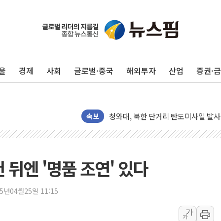
리투아니아 국방 "러, 우크라 드론으로
구광모, 내주 실리콘밸리서 젠슨 황 
뉴욕증시 개장 전 특징주...모더나
울
경제
사회
글로벌·중국
해외투자
산업
증권·
김정관 장관 "영업이익 N% 성과급
뉴욕증시 프리뷰, 미 주가선물 AI주
청와대, 북한 단거리 탄도미사일 발사
금값 7주 만에 최고…美 고용 둔화·
속보
[인도증시] 중동 긴장 완화에 실적 호
러, 1인칭시점 드론으로 우크라 민간
[베트남 증시] 지수 하락 속 'DGC
 뒤엔 '명품 조연' 있다
'월가의 황제' 다이먼 "금융시장 레
양주 섬유염색공장서 화재 1명 중상…
25년04월25일 11:15
김정관 산업부 장관 "주 52시간 손봐
가
가
해군 1함대 창설 80주년…지역과 함께