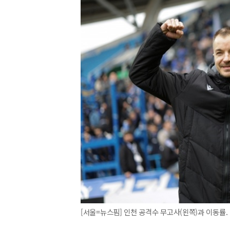
[서울=뉴스핌] 인천 공격수 무고사(왼쪽)과 이동률. [사