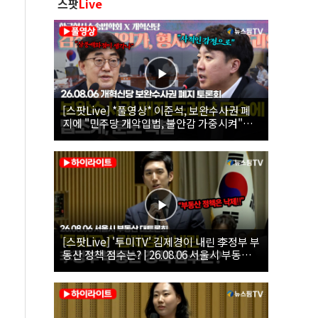
스팟
Live
[스팟Live] *풀영상* 이준석, 보완수사권 폐
지에 "민주당 개악입법, 불안감 가중시켜"｜
26.08.06 개혁신당 보완수사권 폐지 토론회
[스팟Live] '투미TV' 김제경이 내린 李정부 부
동산 정책 점수는? | 26.08.06 서울시 부동산
대토론회