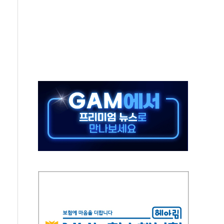
미사일 1발 발사… 올해 10번째·42일 만 도발
 새 안보 위기… 반군·마약카르텔이 습득해 전투 활용
어선 구조
무해한 표면 부식 물질"
분만에 진화...외국인 노동자 숨져
즌2