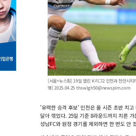
[서울=뉴스핌] 19일 열린 K리그2 인천과 천안시
맹] 2025.04.25 thswlgh50@newspim.com
'유력한 승격 후보' 인천은 올 시즌 초반 치고
달아 꺾었다. 25일 기준 8라운드까지 치른 가운
성남FC와 원정 경기를 제외하면 한 번도 안 