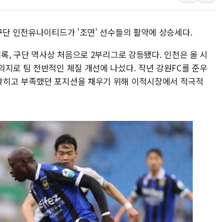
[3보] 북, 원산서 동해로 단거리 탄도
우크라 드론 전술, 중남미 콜롬비아에
구단 인천유나이티드가 '조연' 선수들의 활약에 상승세다.
동해해경, 독도 해상서 부유물 감긴 
기록, 구단 역사상 처음으로 2부리그로 강등됐다. 인천은 올 시
주한미군 "오산기지 누출, 백린 아닌 
의지로 팀 전반적인 체질 개선에 나섰다. 작년 강원FC를 준우
구미 폐염산처리업체서 불 2시간30여
앉히고 부족했던 포지션을 채우기 위해 이적시장에서 적극적
해군과 함께하는 '불금전파, 송정' 시