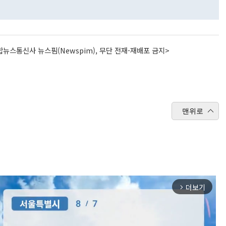
뉴스통신사 뉴스핌(Newspim), 무단 전재-재배포 금지>
맨위로
더보기
arrow_forward_ios