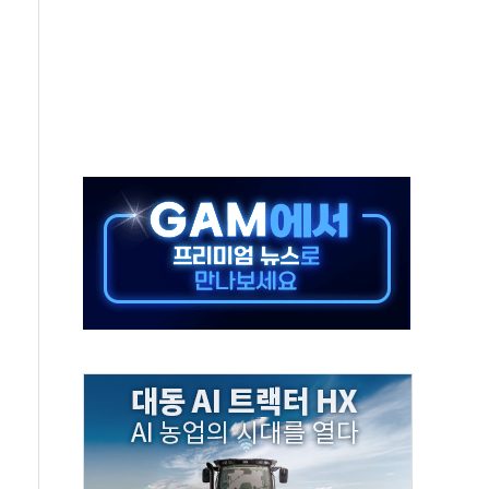
 지급 확정되나…재상고 앞두고 막판 셈법
'행복상자' 전달
극기 거꾸로' 논란…이틀만에 철거
 예술·체육요원 최대 33% 감축
 역대 최대폭 감소한 9.4%↓…유통업계 양극화 심화
 특사'로 콜롬비아 대통령 취임식 참석
시간당 30mm 강한 비...호우 피해 없어