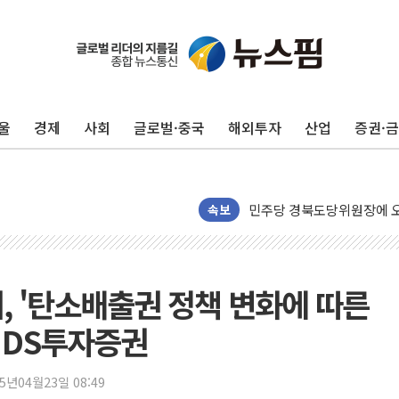
125mm 폭우 쏟아진 울진..
평택 진위면 공장서 질식사
울
경제
사회
글로벌·중국
해외투자
산업
증권·
포항 블루밸리 국가산단에 '
상주 낙동강 선착장 하류서 50
[종합] 김민석, 정청래에 누적 1
민주당 경북도당위원장에 오중
속보
인천서 말다툼 중 어머니 살
김민석, 강원·대구·경북 경선서
[속보] 민주, 강원·대구·경북 
, '탄소배출권 정책 변화에 따른
[속보] 민주, 경북 경선 결과 
 - DS투자증권
[속보] 민주, 대구 경선 결과 
[속보] 민주, 강원 경선 결과 
25년04월23일 08:49
정재헌 CEO, SKT 장기고