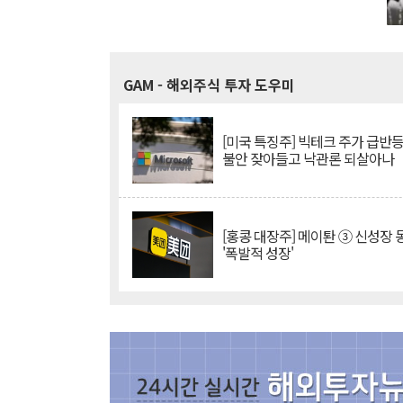
GAM
- 해외주식 투자 도우미
[미국 특징주] 빅테크 주가 급반등..
불안 잦아들고 낙관론 되살아나
[홍콩 대장주] 메이퇀 ③ 신성장
'폭발적 성장'