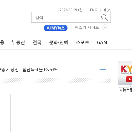
2026.08.09 (일)
ENG
中文
|
|
.'두천~하당'·'올미골교' 차량 통행 선제 제한
패밀리 사이트
고 발생…작업자 1명 숨져
금융
부동산
전국
문화·연예
스포츠
GAM
철강 AI융합실증센터' 들어선다
대 숨진 채 발견...경찰, 조사 중
.48%p 차 선두 유지...金 46.01% vs 鄭 44.53%
기 당선...합산득표율 68.63%
해 10대 구속…범행 후 반려견도 죽여
 정청래에 승리…金 48.54% vs 鄭 44.40%
경선 결과...김민석 48.54% 정청래 44.40%
발표...김민석 47.37% 정청래 45.71% 송영길 6.92%
발표...정청래 47.82% 김민석 46.35% 송영길 5.83%
발표...김민석 50.30% 정청래 41.94% 송영길 7.76%
객 400명 맞이…"마음 잇는 시간 되길"