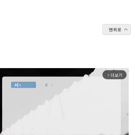
맨위로
더보기
arrow_forward_ios