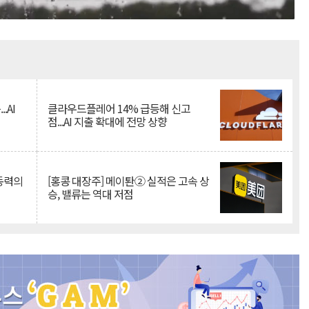
Mute
.AI
클라우드플레어 14% 급등해 신고
점...AI 지출 확대에 전망 상향
 동력의
[홍콩 대장주] 메이퇀② 실적은 고속 상
승, 밸류는 역대 저점