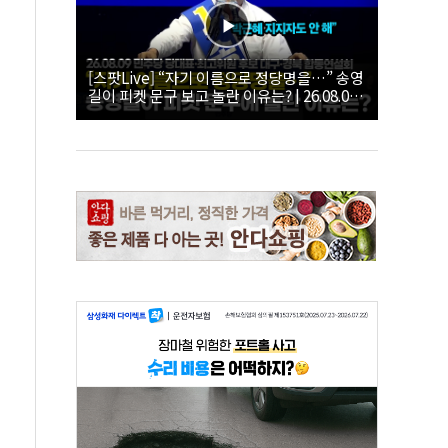
[스팟Live] “자기 이름으로 정당명을…” 송영
길이 피켓 문구 보고 놀란 이유는? | 26.08.09
더불어민주당 당대표·최고위원 후보 대구·경
북 합동연설회