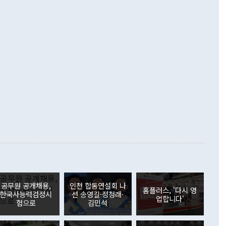
지 흑자를 견인한 것은 상품수지다. 6월 상품수지는 478억
언어는 멈춰야 한다"면서 주적 용어 대체를 주장했다. 지난 25
 흑자를 기록하며 전월에 이어 역대 최대를 다시 썼다. 국제수
D(완전하고 검증가능하며 되돌릴 수 없는 비핵화) 구도는 이미
수출은 1123억7000만달러로 전년 동월 대비 84.5% 증가하
했다. 또 "현 시점에서 흘러간 선(先)비핵화만 되뇌는 것은
 처음으로 1000억달러를 넘어섰다. 상품수입은 644억8000만
 데 힘이 되지 않는다"고 주장했다. 정 장관은 또 "정전 체제
6% 늘었다. 통관 기준으로는 반도체 수출이 전년 동월 대비
로 바꾸는 논의에 착수하겠다"면서 "북·미 정상회담 견인과
증했고 컴퓨터·주변기기(SSD)는 282.7% 증가했다. IT 품목
화의 동력을 확보하기 위해 최선을 다할 것"이라고 말했다. 하
.4% 늘었으며 비IT 품목도 ▲석유제품(47.5%) ▲화공품
령은 정 장관의 구상에 대부분 제동을 걸었다. 이 대통령은 "평
▲철강제품(17.9%) ▲승용차(6.1%) 등을 중심으로 18.6% 증가
 정치적으로 악용되는 측면이 있다"며 "많이 조심하셔야 한
준 수입은 ▲원자재(30.5%) ▲자본재(35.3%) ▲소비재
다. 북한을 다른 이름으로 불러야 한다는 주장에는 "표현에 꼬
가 모두 늘었다. 서비스수지는 12억9000만달러 적자를 기록해 전
정쟁으로 휘몰아 들어가면 원래 하고자 했던 데에서 오히려 나
000만달러)보다 적자 폭이 확대됐다. 여행수지는 외국인 입국자
래될 수 있다"고 경고했다. 이 대통령은 남북 신뢰 구축을 위해
증료 인상 등에 따른 출국자 감소로 4억4000만달러 흑자를
합의를 선제적으로 복원해야 한다는 정 장관의 주장에 대해서도
지식재산권사용료수지는 전월 흑자에서 4억4000만달러 적자
대로 하는 게 과연 한반도의 평화와 안정에 플러스냐, 결론적
 본원소득수지는 배당소득을 중심으로 32억7000만달러 흑자
이 들 때도 있다"며 부정적으로 반응했다. 조현 외교부 장
월(21억7000만달러)보다 흑자 폭이 확대됐다. 배당소득수지
 사후 브리핑에서 정 장관이 언급한 '4자 회담'에 대해 "이상
이 늘어난 데다 전월 분기배당에 따른 기저효과로 배당지급이
 어떤 희망이라 하더라도 그건 아직 조율되지 않은 방법"이
6000만달러 흑자를 나타냈다. 금융계정 순자산은 6월 중 467
들께서 디스카운트해 주시면 좋겠다"고 선을 그었다. 정 장관
러 증가해 월간 기준 역대 최대 증가 폭을 기록했다. 종전 최대
아 블라디보스토크에서 열리는 '동방경제포럼(EEF)'을 언급하
월(369억9000만달러)을 넘어선 것이다. 직접투자에서는 내국
원에서 (참석을) 검토하고 있다"고 발언한 데 대해서도 조 장관
가 80억1000만달러, 외국인의 국내투자가 46억3000만달러
공무원 공개채용,
인천 합동연설회 나
외교부의 몫"이라며 "아직 거기까지 진도가 나가지 않았다"고
홈플러스, '다시 영
. 증권투자에서는 외국인의 국내 주식 매도세가 이어졌다. 외
한국사능력검정시
선 송영길·정청래·
업합니다'
장관이 이날 소개한 대북 구상과 설명은 정부 내 조율을 거치지
주식 투자는 차익실현 매도 등의 영향으로 316억1000만달러
험으로
김민석
서 문제가 있다. 특히 주적 표현 대체와 국호 사용, 9·19 군
(-310억5000만달러)에 이어 역대 최대 순매도 기록을 다시
 4자회담 추진 등은 통일부 장관이 결정할 사안이 아니어서 월
국인의 국내 채권투자는 세계국채지수(WGBI) 자금 유입에도