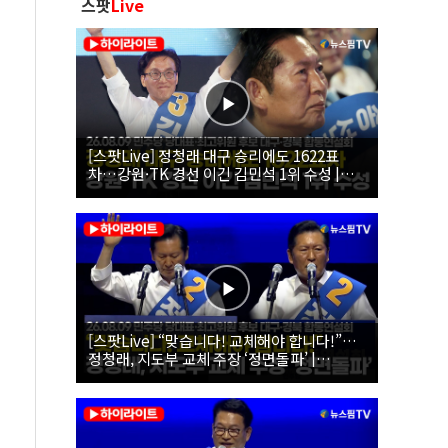
스팟
Live
[스팟Live] 정청래 대구 승리에도 1622표
차…강원·TK 경선 이긴 김민석 1위 수성 |
26.08.09 더불어민주당 당대표·최고위원 후
보 대구·경북 합동연설회
[스팟Live] “맞습니다! 교체해야 합니다!”…
정청래, 지도부 교체 주장 ‘정면돌파’ |
26.08.09 더불어민주당 당대표·최고위원 후
보 대구·경북 합동연설회