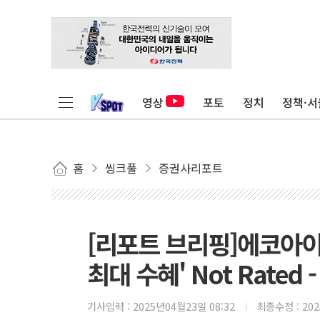
영상
포토
정치
정책·서
홈
씽크풀
증권사리포트
[리포트 브리핑]에코아이
최대 수혜' Not Rated
기사입력 :
2025년04월23일 08:32
최종수정 :
20