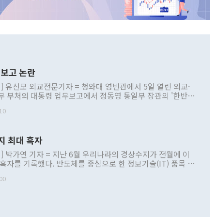
보고 논란
] 유신모 외교전문기자 = 청와대 영빈관에서 5일 열린 외교·
부 부처의 대통령 업무보고에서 정동영 통일부 장관의 '한반도
 구상'과 업무보고 발언이 논란을 빚고 있다. 이날 정 장관의
10
정부 내 조율을 거치지 않은 사안을 정책으로 추진하겠다고 공
는가 하면 사실 관계에 맞지 않은 설명도 있었다. 이재명 대통
로 신중을 기해 달라고 경고했고, 조현 외교부 장관은 '이상
지 최대 흑자
 근거한 비현실적 구상'이라는 비판을 내놨다. 그동안 정 장
책 관련 발언이 물의를 빚은 적은 여러 번 있지만 대통령과 유
] 박가연 기자 = 지난 6월 우리나라의 경상수지가 전월에 이
이 공개적으로 부정적 입장을 표명한 것은 이례적이다. 정 장
 흑자를 기록했다. 반도체를 중심으로 한 정보기술(IT) 품목 수
대북 접근법과 월권을 제어해야 한다는 목소리도 높아지고 있
간 상품수출이 처음으로 1000억달러를 넘어선 영향이다. [자
00
 따르
기자간담회를 하고 있다. [사진=통일부] 2026.07.23 ◆통일
 경상수지는 497억3000만달러 흑자로 집계됐다. 전월(386억
 넘어선 주장 정 장관은 이날 업무보고에서 '한반도 평화공존
)에 이어 두 달 연속 월간 기준 역대 최대 기록을 갈아치웠다.
 설명하면서 이재명 정부 2년차 핵심 과제로 상호 존중·평화
해 상반기 누적 경상수지 흑자는 1910억1000만달러를 기록
·핵 없는 한반도 등 3대 기본 방향을 제시했다. 정 장관은 "대