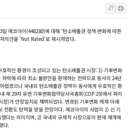
최태원, 노소영에 9440억
가
가
하나금융, 명동 소상공인에 
인천시 광복절 현수막 '태
3일 에코아이(448280)에 대해 '탄소배출권 정책 변화에 따른
병무청, 보충역 전면 손질…
의견을 'Not Rated'로 제시하였다.
홈플러스發 대형마트 판매,
윤준병·이해민 의원, '정부
'호우·산사태 주의보' 울진 
'우호적인 환경이 조성되고 있는 탄소배출권 시장: 1) 기후변화
가격 하락에 따라 최소 물량만을 판매하는 전략으로 동사의 24년
 어렵겠으나 국내외 탄소배출권 정책이 동사에게 우호적인 환
내 제 29차 유엔 기후변화협약당사국총회(COP 29)에서 파리
탄소시장)가 만장일치로 채택되었다. 변경된 기후변화 체제 아래
uction) 전환도 탄력을 받을 전망이다. 에코아이의 사업이 1) 신 기
득했다는 의미이며, 2) 국내외 규제적 시장으로의 판매 재개에
했다.