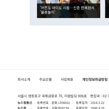
권이라는 지적
분기 말 만기
뒤 "여기 업
다. 내국인의
'어른도 아이도 시원…신촌 한복판서
부의 한 소식
다. eoyn2@
'물총놀이'
를 거쳐 결정
련 부처 장관
하고 대통령의
한 문제"라고 지적했다. 이재명 대통령이
외교 국방 등
2026.08.05 ◆시대착오적 접근, 대북 인식 오류 더욱 문제인 것은 정 장관
의 이같은 주
실과 다른 인
격히 변화하고
못하고 있다는
되뇌는 것은 
법을 호도하고
이나 미국은 
금까지의 북핵
회사소개
주요상품
사업제휴
개인정보취급방침
공하는 방식으
과 중유 제공
의 모든 단계
협상에 관여했
서울시 영등포구 국제금융로 70, 미원빌딩 906호
편집국 : 02-
한·미가 제
다"면서 "정
뉴스핌통신
등록번호 : 문화,나00032
등록일자 : 2018.3.22
대화할 수 있
뉴스핌
등록번호 : 서울아00194
등록일자 : 2006.4.26