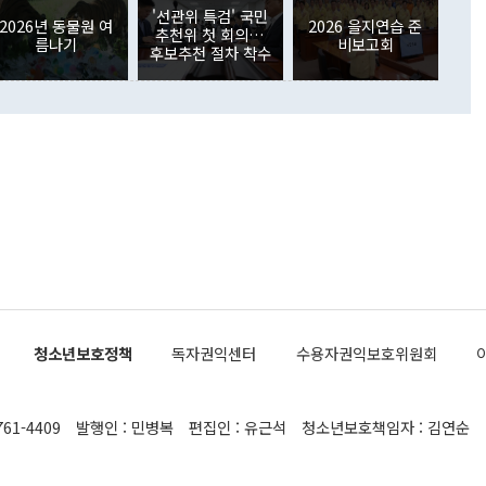
이 나오고 있다. 이 대통령은 정 장관의 업무보고를 듣고 난
도래 영향으로 증가 폭이 줄어든 52억9000만달러를 기록했
'선관위 특검' 국민
무보고에 발표했다고 승인난 건 아니다"라고 재차 확인했다. 정
2026년 동물원 여
2026 을지연습 준
 해외 증권투자는 주식을 중심으로 35억6000만달러 증가했
추천위 첫 회의…
름나기
비보고회
통은 "정 장관의 발언 내용은 대부분 국가안전보장회의(NSC)
newspim.com
후보추천 절차 착수
된 사안이 아닌 정 장관의 개인적 생각에 가깝다"며 "안보 관
이 정부의 공식 정책이 아닌 사안을 추진하겠다고 업무보고를
 면전에서 '국군통수권자가 나서야 한다'고 주장한 것은 심각
 5일 청와대 영빈관에서 열린 통일
 외교 안보 부처 업무보고에서 발언하고 있다. [사진=청와대]
장이 현 시점에서 이미 참고가 될 수 없는 과거의 경험 또는 사
식에 기반하고 있다는 것이다. 정 장관이 주장하는 구상은 급
 있는 북한의 전략과 한반도 및 국제 정세를 전혀 반영하지
 비판이 제기되고 있다. 정 장관이 "흘러간 선(先)비핵화만
현실을 바꾸지 못한다"고 언급한 것은 지금까지의 대북 접근
 있다. 북핵 위기 발발 이후 지금까지 모든 핵 협상에서 한국
북한에 선비핵화를 공식적으로 요구한 적이 없기 때문이다. 지
 협상은 북한의 비핵화 조치에 한·미가 상응하는 대가를 제
로 이뤄졌다. 1994년 북·미 제네바 기본합의는 핵시설 동결
청소년보호정책
독자권익센터
수용자권익보호위원회
의 교환이었다. 2005년 9.19 공동성명도 북한의 비핵화 조치
에 상응조치를 제공하는 '행동 대 행동' 원칙이 적용됐다. 대북
던 한 전직 관료는 "모든 북핵 협상은 북한의 비핵화 조치와
761-4409
발행인 : 민병복
편집인 : 유근석
청소년보호책임자 : 김연순
공하는 상응조치를 어떻게 정교하게 배열하느냐가 관건이었
 장관의 발언은 지금까지 한·미가 북한에 먼저 핵을 포기해야
다는 정책을 고수해 현 상황에 이르게 됐다는 잘못된 인식에서