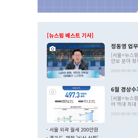
[뉴스핌 베스트 기사]
정동영 업무
[서울=뉴스핌
안보 분야 정
평화공존 발전
2026-08-06 06:
발언 중에는 
언한 것이 있
령은 공개적으
6월 경상수
주의적 희망에
관의 대북 정
[서울=뉴스핌
관 부처 장관
어 역대 최대
관의 무리한 
출 호조로 월
다. [정동영 통일부 장관이 지난달 23일 오후 서울 종로구 정부서울청사에
2026-08-06 08:
료=한국은행] 한국은행이 6일 발표한 '2026년 6월 국제수지(잠정)'에
서 취임 1주년 
면 지난 6월
부 장관 권한
1000만달러
서울 외곽 월세 200만원
발전 구상'을
이에 따라 올
적 갈등 해결
경기도, 재정 '비상 상황'