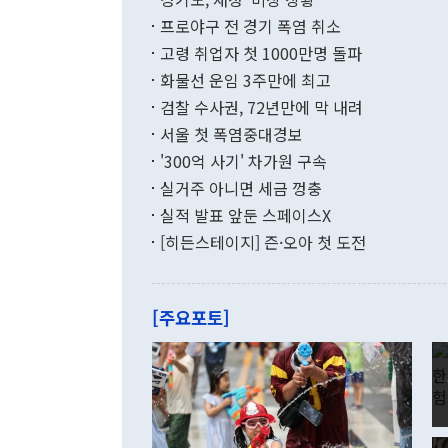
했다. 경상수
결과 혐오의 
9000만달러
프로야구 전 경기 폭염 취소
년간의 CVI
지 기준 상품
고령 취업자 첫 1000만명 돌파
무너졌다고도 
며 월간 기준
현실을 바꾸는
달러로 38.
화물선 운임 3주만에 최고
를 평화 체제
196.9% 급
검찰 수사권, 72년만에 막 내려
함께 4자 대
수출은 160
지만 이 대통
서울 첫 폭염중대경보
(18.6%) 
화공존 정책이
했다. 통관 기
'300억 사기' 차가원 구속
다"고 지적했
(16.4%)
투리가 잡혀 
실거주 아니면 세금 껑충
월(-10억9
쁜 상황이 초
증가와 유류할
실적 발표 앞둔 스페이스X
9·19 군사
기록했지만 
[히든스테이지] 즌·오아 첫 도전
"우리의 선의
로 전환됐다.
으로 약간의 의문
를 기록해 전
관은 업무보고
는 배당수입
주의에 근거한
줄면서 25억
[주요포토]
라며 "여러분
억1000만달
이 9월 러시
였던 올해 3
며 "정부 차
인의 해외투자
은 "그것은 
각각 증가했다
잘랐다. 정 
국인의 국내 
않았다는 점에
감소하며 전월
사합의 복원,
경신했다. 외