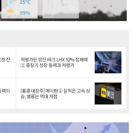
Mute
로켓 잔
저평가된 방산 테크 LHX 52% 잠재력
② 중장기 성장 동력과 저평가
 동력의
[홍콩 대장주] 메이퇀② 실적은 고속 상
승, 밸류는 역대 저점