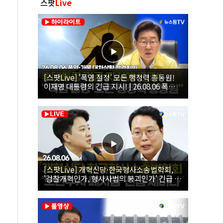
스팟
Live
[스팟Live] '폭염 절정' 모든 행정력 총동원!
이재명 대통령의 긴급 지시! | 26.08.06 폭염•
가뭄 대처상황 점검회의
[스팟Live] 개혁신당·한국형사소송법학회,
'검찰개혁인가, 형사사법의 붕괴인가' 긴급 세
미나｜26.08.06