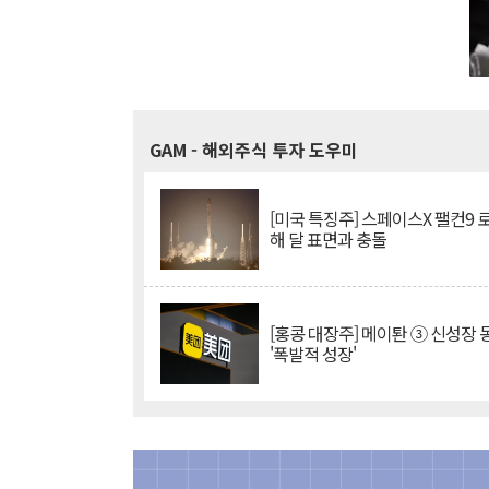
GAM
- 해외주식 투자 도우미
[미국 특징주] 스페이스X 팰컨9 
해 달 표면과 충돌
[홍콩 대장주] 메이퇀 ③ 신성장
'폭발적 성장'