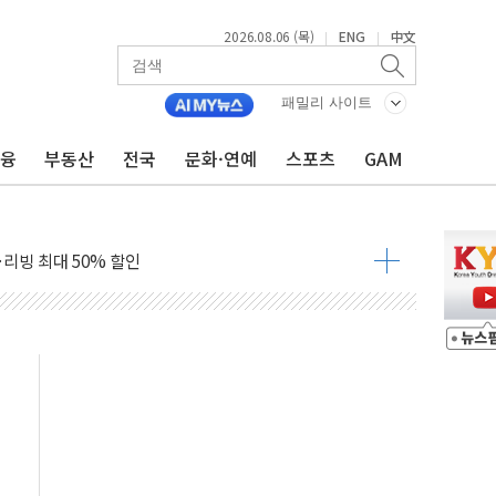
2026.08.06 (목)
ENG
中文
|
|
패밀리 사이트
금융
부동산
전국
문화·연예
스포츠
GAM
 주택수요 위축 우려"
 가압류 결정…4자 연합 균열 조짐
벌 신작 라인업 공개
리빙 최대 50% 할인
 비상! 수족구병이 다시 유행합니다.
.데이터처, 기업 3만1000곳 경제통계조사
 실사격…미 해병대, 한반도 지형서 FPV 공격훈련 공개
 아닌 담합…76조2000억 입찰 영향"
 넘긴 세라젬…공정위 과징금 4억3200만원
'슈퍼을' 5곳 선정...소부장 핵심기업 추가 육성
용품 등 94개 제품 안전기준 '부적합'