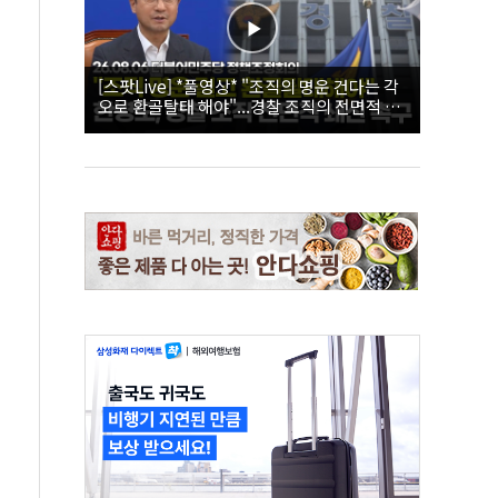
[스팟Live] *풀영상* "조직의 명운 건다는 각
오로 환골탈태 해야"...경찰 조직의 전면적 쇄
신 촉구한 한병도 | 26.08.06 더불어민주당 정
책조정회의