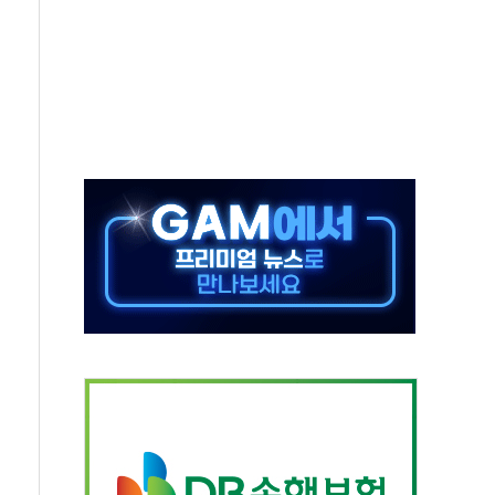
'다산점' 열어
한눈에'…인사처, 공무원 인사제도 안내서 발간
…식약처 AI 심사·소방청 119안심콜 영문 영상 제작
증명서 발급…7일부터 온라인 대리 신청 가능
회의…중증환자 이송체계 전국 확대 점검
끝…김민석, 신천지 허위신고에 배신 사과 안 해"
국방개혁은 정치적 감정 따라 추진해선 안 돼"
 '비욘드 디 어비스' 수상작 발표
위크' 참가…리모델링 상담 제공