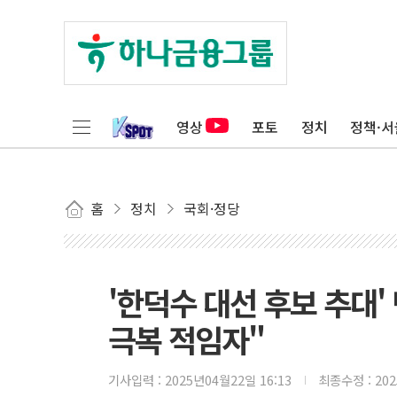
영상
포토
정치
정책·서
홈
정치
국회·정당
'한덕수 대선 후보 추대
극복 적임자"
기사입력 :
2025년04월22일 16:13
최종수정 :
20