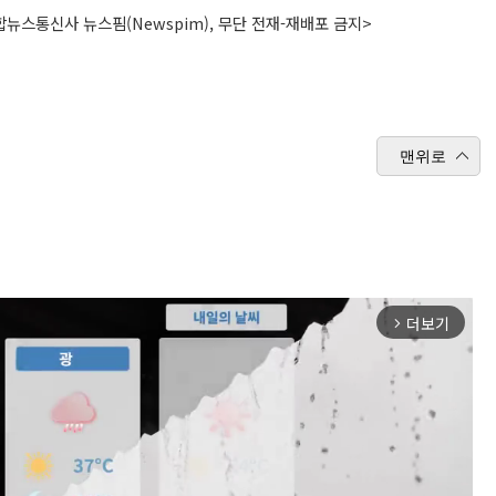
뉴스통신사 뉴스핌(Newspim), 무단 전재-재배포 금지>
맨위로
더보기
arrow_forward_ios