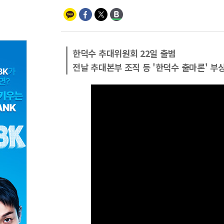
한덕수 추대위원회 22일 출범
전날 추대본부 조직 등 '한덕수 출마론' 부