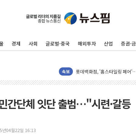
울
경제
사회
글로벌·중국
해외투자
산업
증권·
피치 "韓 코스피 약세 장기화 시
법원, 한미 임주현 지분 100억
엔씨, '게임스컴 2026'서 글로
롯데백화점, '홈스타일링 페어'…
속보
[AI 카드뉴스] 어린이집·유치원
운수업·기업활동 '원스톱'으로..
[르포] 폭염 속 '자폭 드론' 첫
' 민간단체 잇단 출범…"시련·갈등
공정위 "국고채 PD 15곳, 관행
중소기업 기술자료 중국 계열사에
정부, 한화오션·에코프로비엠 등 
25년04월22일 16:13
국표원, 해외직구 물놀이기구·유아