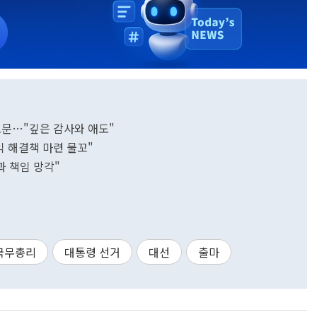
조문…"깊은 감사와 애도"
익 해결책 마련 물꼬"
과 책임 망각"
국무총리
대통령 선거
대선
출마