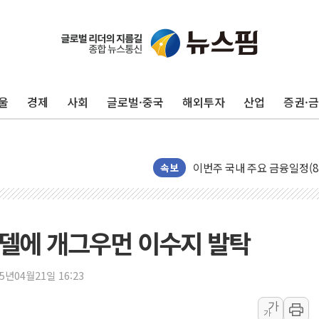
울
경제
사회
글로벌·중국
해외투자
산업
증권·
포항시 재난예산 40억 긴급 
속보
울진·영덕 '호우특보'-포항 '
[종합] 김민석, 정청래에 '0.86
인천 합동연설회 나선 송영길
모델에 개그우먼 이수지 발탁
김민석, 2주차 제주·인천 경선서
인사하는 김민석 당대표 후보
25년04월21일 16:23
[속보] 민주, 제주·인천 경선 결
가
가
[속보] 민주, 인천 경선 결과 발