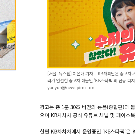
[서울=뉴스핌] 이윤애 기자 = KB캐피탈은 중고차
러가 엄선한 중고차 매물인 'KB스타픽'의 신규 디지털 
yunyun@newspim.com
광고는 총 1분 30초 버전의 롱폼(종합편)과 
으며 KB차차차 공식 유튜브 채널 및 페이스북
한편 KB차차차에서 운영중인 'KB스타픽'은