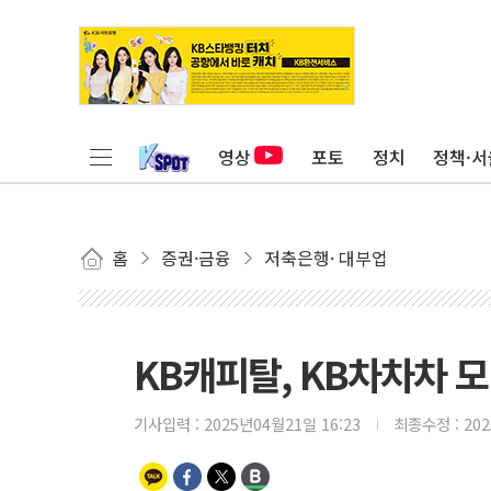
영상
포토
정치
정책·서
홈
증권·금융
저축은행· 대부업
KB캐피탈, KB차차차 
기사입력 :
2025년04월21일 16:23
최종수정 :
20