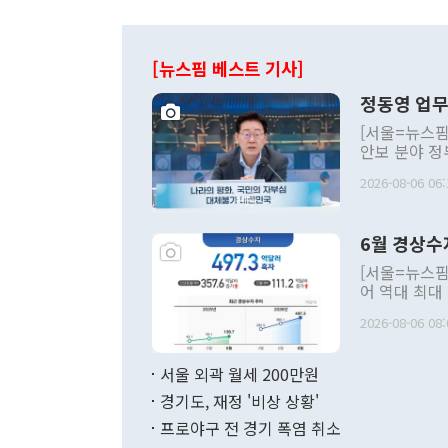
[뉴스핌 베스트 기사]
정동영 업무
[서울=뉴스핌
안보 분야 정
평화공존 발전
2026-08-06 06:
발언 중에는 
언한 것이 있
령은 공개적으
6월 경상수
주의적 희망에
관의 대북 정
[서울=뉴스핌
관 부처 장관
어 역대 최대
관의 무리한 
출 호조로 월
다. [정동영 통일부 장관이 지난달 23일 오후 서울 종로구 정부서울청사에
2026-08-06 08:
료=한국은행] 한국은행이 6일 발표한 '2026년 6월 국제수지(잠정)'에
서 취임 1주년 
면 지난 6월
부 장관 권한
1000만달러
서울 외곽 월세 200만원
발전 구상'을
이에 따라 올
적 갈등 해결
경기도, 재정 '비상 상황'
했다. 경상수
결과 혐오의 
9000만달러
프로야구 전 경기 폭염 취소
년간의 CVI
지 기준 상품