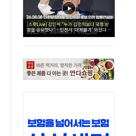
[스팟Live] 김민석 “누가 김민석보다 국정 방
향을 공유했나”…인천서 ‘대체불가’ 외쳤다 |
26.08.08 더불어민주당 당대표·최고위원 후
보 인천 합동연설회