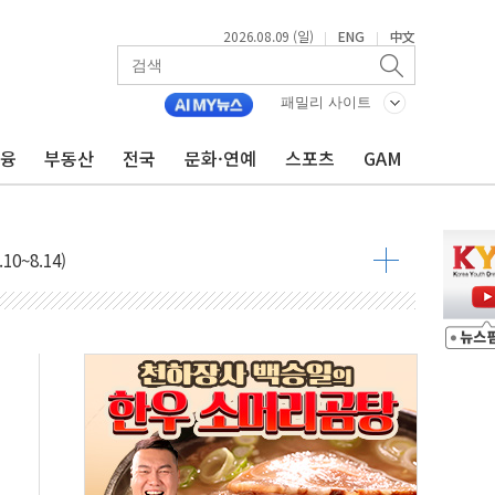
2026.08.09 (일)
ENG
中文
|
|
패밀리 사이트
금융
부동산
전국
문화·연예
스포츠
GAM
투입…고수온 양식장 복구·지원 '총력'
산사태 주의보'...경북도, 호우 피해·통제구간 없어
%p' 차 재역전 성공...金 45.42% vs 鄭 44.56%
·정청래·김민석 당대표 후보
 정청래에 승리...47.75% vs 42.08%
과 발표...김민석 47.75% 정청래 42.08%
표...김민석 45.09% 정청래 43.27% 송영길 11.63%