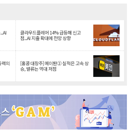
Mute
.AI
클라우드플레어 14% 급등해 신고
점...AI 지출 확대에 전망 상향
 동력의
[홍콩 대장주] 메이퇀② 실적은 고속 상
승, 밸류는 역대 저점