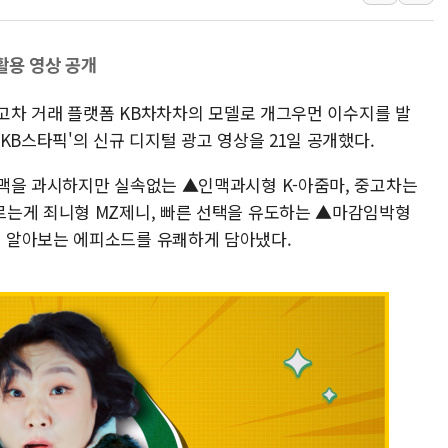
[속보] 민주, 제주 경선 결과 발
이번주 국내 주요 금융일정(8.1
활용 영상 공개
美, 이란전 출구전략 만지작
중고차 거래 플랫폼 KB차차차의 모델로 개그우먼 이수지를 발
강릉·동해·삼척 시간당 최대 
KB스타픽'의 신규 디지털 광고 영상을 21일 공개했다.
폐기물 수거하다 참변…60대
서울 중랑구 주택가서 흉기 난
맥을 과시하지만 실속없는 ▲인맥과시형 K-아줌마, 중고차는
李대통령 "결혼 때문에 손해 
르는게 죄니형 MZ제니, 빠른 선택을 유도하는 ▲마감임박형
여수 오동도 인근 해상서 모
 알아보는 에피소드를 유쾌하게 담아냈다.
추미애, '위안부' 피해자 기림
인천 선재도 갯벌서 해루질 중
인천서 말다툼 중 어머니 흉기
'화합' 꺼낸 김민석에 '뻔뻔