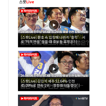
스팟
Live
[스팟Live] 환호 속 입장해 나란히 ‘찰칵’…서
로 ‘저격 연설’ 들을 때 후보들 표정은? |
26.08.08 더불어민주당 당대표·최고위원 후
보 인천 합동연설회
[스팟Live] 김민석 제주 52.64%·인천
45.09%로 연속 1위…정청래 따돌렸다’ |
26.08.08 더불어민주당 당대표·최고위원 후
보 인천 합동연설회