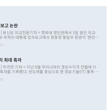
보고 논란
] 유신모 외교전문기자 = 청와대 영빈관에서 5일 열린 외교·
부 부처의 대통령 업무보고에서 정동영 통일부 장관의 '한반도
 구상'과 업무보고 발언이 논란을 빚고 있다. 이날 정 장관의
10
정부 내 조율을 거치지 않은 사안을 정책으로 추진하겠다고 공
는가 하면 사실 관계에 맞지 않은 설명도 있었다. 이재명 대통
로 신중을 기해 달라고 경고했고, 조현 외교부 장관은 '이상
지 최대 흑자
 근거한 비현실적 구상'이라는 비판을 내놨다. 그동안 정 장
책 관련 발언이 물의를 빚은 적은 여러 번 있지만 대통령과 유
] 박가연 기자 = 지난 6월 우리나라의 경상수지가 전월에 이
이 공개적으로 부정적 입장을 표명한 것은 이례적이다. 정 장
 흑자를 기록했다. 반도체를 중심으로 한 정보기술(IT) 품목 수
대북 접근법과 월권을 제어해야 한다는 목소리도 높아지고 있
간 상품수출이 처음으로 1000억달러를 넘어선 영향이다. [자
00
 따르
기자간담회를 하고 있다. [사진=통일부] 2026.07.23 ◆통일
 경상수지는 497억3000만달러 흑자로 집계됐다. 전월(386억
 넘어선 주장 정 장관은 이날 업무보고에서 '한반도 평화공존
)에 이어 두 달 연속 월간 기준 역대 최대 기록을 갈아치웠다.
 설명하면서 이재명 정부 2년차 핵심 과제로 상호 존중·평화
해 상반기 누적 경상수지 흑자는 1910억1000만달러를 기록
·핵 없는 한반도 등 3대 기본 방향을 제시했다. 정 장관은 "대
지 흑자를 견인한 것은 상품수지다. 6월 상품수지는 478억
언어는 멈춰야 한다"면서 주적 용어 대체를 주장했다. 지난 25
 흑자를 기록하며 전월에 이어 역대 최대를 다시 썼다. 국제수
D(완전하고 검증가능하며 되돌릴 수 없는 비핵화) 구도는 이미
수출은 1123억7000만달러로 전년 동월 대비 84.5% 증가하