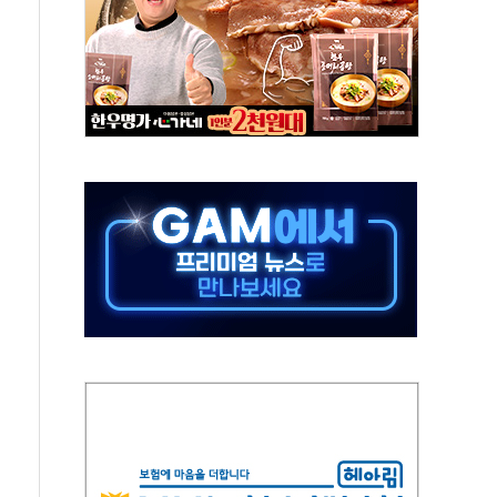
표...김민석 52.64% 정청래 39.89% 송영길 7.47%
0~8.14)
…공습 한계·탄약 부족 현실화
50㎜ 폭우…강원 동해안 강한 비 이어져
 환경미화원 수거차에 치여 사망
동…60대 남성 2명 숨져
보는 일 없게"…'결혼 페널티' 22개 과제 손본다
터보트 전복…1명 사망·1명 실종
의 날 참석..."국제적 시민 연대로 목소리 내야"
 실종 60대 나흘만에 숨진 채 발견
 살해 10대 아들 체포
' 받아친 정청래…제주 연설서 신경전 고조