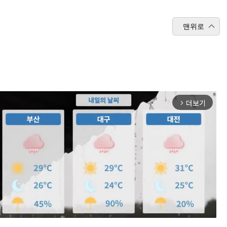
맨위로
더보기
arrow_forward_ios