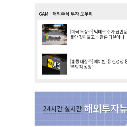
GAM
- 해외주식 투자 도우미
[미국 특징주] 빅테크 주가 급반등..
불안 잦아들고 낙관론 되살아나
[홍콩 대장주] 메이퇀 ③ 신성장
'폭발적 성장'