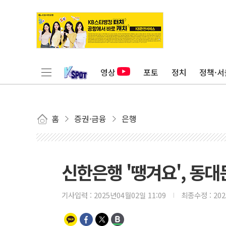
영상
포토
정치
정책·서
홈
증권·금융
은행
신한은행 '땡겨요', 동
기사입력 :
2025년04월02일 11:09
최종수정 :
20