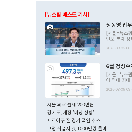
[뉴스핌 베스트 기사]
정동영 업무
[서울=뉴스핌
안보 분야 정
평화공존 발전
2026-08-06 06:
발언 중에는 
언한 것이 있
령은 공개적으
6월 경상수
주의적 희망에
관의 대북 정
[서울=뉴스핌
관 부처 장관
어 역대 최대
관의 무리한 
출 호조로 월
다. [정동영 통일부 장관이 지난달 23일 오후 서울 종로구 정부서울청사에
2026-08-06 08:
료=한국은행] 한국은행이 6일 발표한 '2026년 6월 국제수지(잠정)'에
서 취임 1주년 
면 지난 6월
부 장관 권한
1000만달러
서울 외곽 월세 200만원
발전 구상'을
이에 따라 올
적 갈등 해결
경기도, 재정 '비상 상황'
했다. 경상수
결과 혐오의 
9000만달러
프로야구 전 경기 폭염 취소
년간의 CVI
지 기준 상품
고령 취업자 첫 1000만명 돌파
무너졌다고도 
며 월간 기준