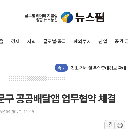
울
경제
사회
글로벌·중국
해외투자
산업
증권·
[코인 시황] 비트코인, ETF 
[르포] 39도 폭염 속 잠실 개표소 
강원·전라권 폭염중대경보 확대…
속보
빚투·레버리지 줄었지만, 반도체 
양주 가전제품 창고서 화재…차량 
[2보] 북한, 원산서 동해상 단거
대문구 공공배달앱 업무협약 체결
종로·중구 오피스 78%가 준공 
법원, '관저 이전 봐주기 감사' 
25년04월02일 11:09
성폭력 피해자 보호단체, 경찰수
우크라, 러 탄도미사일 공격에 속
가
가