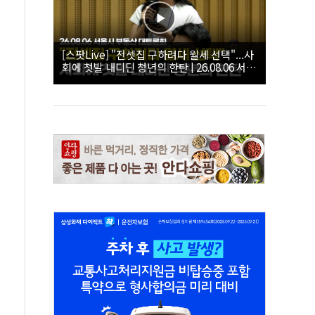
[스팟Live] "전셋집 구하려다 월세 선택"...사
회에 첫발 내디딘 청년의 한탄 | 26.08.06 서울
시 부동산 대토론회