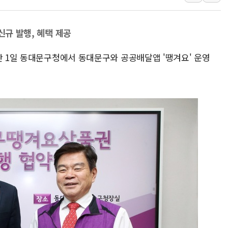
"5.18은 북한 지령" 설교한 목사
[종합] 특검, '양평' 원희룡 2
신규 발행, 혜택 제공
[내일날씨] 절기상 '입추'에 폭염
제천 바이오밸리 공장 옥상서 불
난 1일 동대문구청에서 동대문구와 공공배달앱 '땡겨요' 운영
개혁신당 "민주, '盧 수사' 악
CJ온스타일, 2분기 영업익 260
AI 연산은 포항, 전력 저장은 영
[속보] 북, 동해상으로 미상 발사
한국투자증권, 국내 최초 상반기 
[IPO] 니어스랩 "피지컬 AI 자