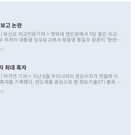
보고 논란
] 유신모 외교전문기자 = 청와대 영빈관에서 5일 열린 외교·
부 부처의 대통령 업무보고에서 정동영 통일부 장관의 '한반도
 구상'과 업무보고 발언이 논란을 빚고 있다. 이날 정 장관의
10
정부 내 조율을 거치지 않은 사안을 정책으로 추진하겠다고 공
는가 하면 사실 관계에 맞지 않은 설명도 있었다. 이재명 대통
로 신중을 기해 달라고 경고했고, 조현 외교부 장관은 '이상
지 최대 흑자
 근거한 비현실적 구상'이라는 비판을 내놨다. 그동안 정 장
책 관련 발언이 물의를 빚은 적은 여러 번 있지만 대통령과 유
] 박가연 기자 = 지난 6월 우리나라의 경상수지가 전월에 이
이 공개적으로 부정적 입장을 표명한 것은 이례적이다. 정 장
 흑자를 기록했다. 반도체를 중심으로 한 정보기술(IT) 품목 수
대북 접근법과 월권을 제어해야 한다는 목소리도 높아지고 있
간 상품수출이 처음으로 1000억달러를 넘어선 영향이다. [자
00
 따르
기자간담회를 하고 있다. [사진=통일부] 2026.07.23 ◆통일
 경상수지는 497억3000만달러 흑자로 집계됐다. 전월(386억
 넘어선 주장 정 장관은 이날 업무보고에서 '한반도 평화공존
)에 이어 두 달 연속 월간 기준 역대 최대 기록을 갈아치웠다.
 설명하면서 이재명 정부 2년차 핵심 과제로 상호 존중·평화
해 상반기 누적 경상수지 흑자는 1910억1000만달러를 기록
·핵 없는 한반도 등 3대 기본 방향을 제시했다. 정 장관은 "대
지 흑자를 견인한 것은 상품수지다. 6월 상품수지는 478억
언어는 멈춰야 한다"면서 주적 용어 대체를 주장했다. 지난 25
 흑자를 기록하며 전월에 이어 역대 최대를 다시 썼다. 국제수
D(완전하고 검증가능하며 되돌릴 수 없는 비핵화) 구도는 이미
수출은 1123억7000만달러로 전년 동월 대비 84.5% 증가하
했다. 또 "현 시점에서 흘러간 선(先)비핵화만 되뇌는 것은
 처음으로 1000억달러를 넘어섰다. 상품수입은 644억8000만