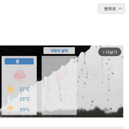
맨위로
더보기
arrow_forward_ios