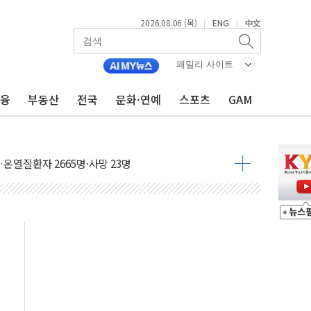
2026.08.06 (목)
ENG
中文
|
|
패밀리 사이트
금융
부동산
전국
문화·연예
스포츠
GAM
자금 유입에도 박스권…美 암호화폐 법안 처리 여부도 변수
시위 '62일째'..."대부분 여기서 상주"
온열질환자 2665명·사망 23명
두 종목에 코스피 '휘청'
3대·건물 1동 전소
리 탄도미사일 발사
10년 이상…리뉴얼이 경쟁력 가른다
유병호 구속적부심 기각
사개혁위에 보완수사권 폐지 우려 전달
수무책… 패트리엇 미사일 지원, 작년의 3분의 1