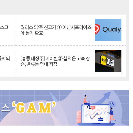
Mute
리스크
퀄리스 52주 신고가 ① 어닝서프라이즈
에 월가 환호
 동력의
[홍콩 대장주] 메이퇀② 실적은 고속 상
승, 밸류는 역대 저점