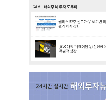
GAM
- 해외주식 투자 도우미
퀄리스 52주 신고가 ② AI 기반 
관리 체계 강화
[홍콩 대장주] 메이퇀 ③ 신성장
'폭발적 성장'