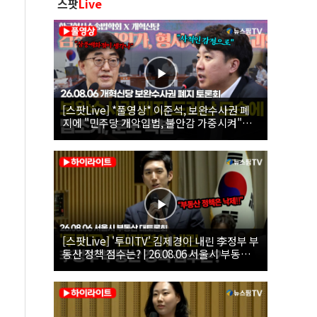
스팟
Live
[스팟Live] *풀영상* 이준석, 보완수사권 폐
지에 "민주당 개악입법, 불안감 가중시켜"｜
26.08.06 개혁신당 보완수사권 폐지 토론회
[스팟Live] '투미TV' 김제경이 내린 李정부 부
동산 정책 점수는? | 26.08.06 서울시 부동산
대토론회