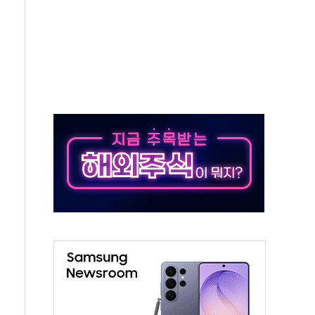
 불구속 송치
차 조사…'당정대 회의' 한동훈·방기선 수사도 속도
 절정…서울 한낮 39도
…30여분 만에 진화
연으로 형사사법 틀 바꿔…국민 불안감 가중"
억원…전년 比 21.2%↑
광…지역펀드 9·10호 확정
체 발사
영업이익 2조 돌파
율비행 기술로 글로벌 방산 시장 공략"