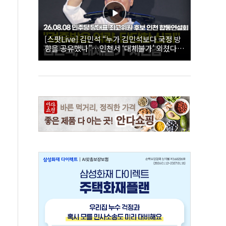
[스팟Live] 김민석 “누가 김민석보다 국정 방
향을 공유했나”…인천서 ‘대체불가’ 외쳤다 |
26.08.08 더불어민주당 당대표·최고위원 후
보 인천 합동연설회