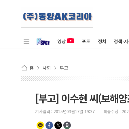
영상
포토
정치
정책·서
홈
사회
부고
[부고] 이수현 씨(보해
기사입력 :
2025년03월17일 19:37
최종수정 :
20