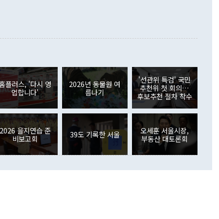
래될 수 있다"고 경고했다. 이 대통령은 남북 신뢰 구축을 위해
증료 인상 등에 따른 출국자 감소로 4억4000만달러 흑자를
합의를 선제적으로 복원해야 한다는 정 장관의 주장에 대해서도
지식재산권사용료수지는 전월 흑자에서 4억4000만달러 적자
대로 하는 게 과연 한반도의 평화와 안정에 플러스냐, 결론적
 본원소득수지는 배당소득을 중심으로 32억7000만달러 흑자
이 들 때도 있다"며 부정적으로 반응했다. 조현 외교부 장
월(21억7000만달러)보다 흑자 폭이 확대됐다. 배당소득수지
 사후 브리핑에서 정 장관이 언급한 '4자 회담'에 대해 "이상
이 늘어난 데다 전월 분기배당에 따른 기저효과로 배당지급이
 어떤 희망이라 하더라도 그건 아직 조율되지 않은 방법"이
6000만달러 흑자를 나타냈다. 금융계정 순자산은 6월 중 467
들께서 디스카운트해 주시면 좋겠다"고 선을 그었다. 정 장관
러 증가해 월간 기준 역대 최대 증가 폭을 기록했다. 종전 최대
아 블라디보스토크에서 열리는 '동방경제포럼(EEF)'을 언급하
월(369억9000만달러)을 넘어선 것이다. 직접투자에서는 내국
원에서 (참석을) 검토하고 있다"고 발언한 데 대해서도 조 장관
가 80억1000만달러, 외국인의 국내투자가 46억3000만달러
'선관위 특검' 국민
외교부의 몫"이라며 "아직 거기까지 진도가 나가지 않았다"고
홈플러스, '다시 영
2026년 동물원 여
. 증권투자에서는 외국인의 국내 주식 매도세가 이어졌다. 외
추천위 첫 회의…
업합니다'
름나기
장관이 이날 소개한 대북 구상과 설명은 정부 내 조율을 거치지
주식 투자는 차익실현 매도 등의 영향으로 316억1000만달러
후보추천 절차 착수
서 문제가 있다. 특히 주적 표현 대체와 국호 사용, 9·19 군
(-310억5000만달러)에 이어 역대 최대 순매도 기록을 다시
 4자회담 추진 등은 통일부 장관이 결정할 사안이 아니어서 월
국인의 국내 채권투자는 세계국채지수(WGBI) 자금 유입에도
이 나오고 있다. 이 대통령은 정 장관의 업무보고를 듣고 난
도래 영향으로 증가 폭이 줄어든 52억9000만달러를 기록했
무보고에 발표했다고 승인난 건 아니다"라고 재차 확인했다. 정
2026 을지연습 준
오세훈 서울시장,
 해외 증권투자는 주식을 중심으로 35억6000만달러 증가했
39도 기록한 서울
비보고회
부동산 대토론회
통은 "정 장관의 발언 내용은 대부분 국가안전보장회의(NSC)
newspim.com
된 사안이 아닌 정 장관의 개인적 생각에 가깝다"며 "안보 관
이 정부의 공식 정책이 아닌 사안을 추진하겠다고 업무보고를
 면전에서 '국군통수권자가 나서야 한다'고 주장한 것은 심각
 5일 청와대 영빈관에서 열린 통일
 외교 안보 부처 업무보고에서 발언하고 있다. [사진=청와대]
장이 현 시점에서 이미 참고가 될 수 없는 과거의 경험 또는 사
식에 기반하고 있다는 것이다. 정 장관이 주장하는 구상은 급