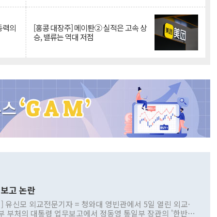
 동력의
[홍콩 대장주] 메이퇀② 실적은 고속 상
승, 밸류는 역대 저점
보고 논란
] 유신모 외교전문기자 = 청와대 영빈관에서 5일 열린 외교·
부 부처의 대통령 업무보고에서 정동영 통일부 장관의 '한반도