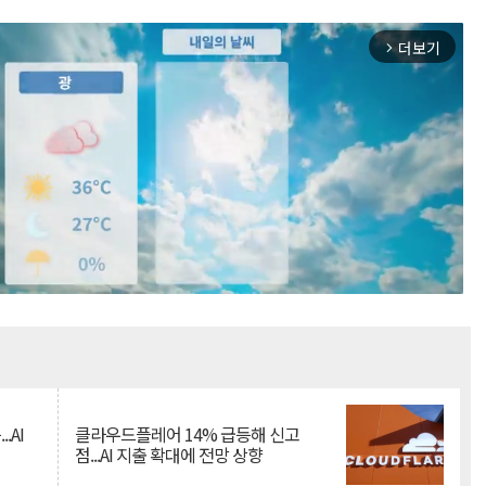
더보기
arrow_forward_ios
Mute
.AI
클라우드플레어 14% 급등해 신고
점...AI 지출 확대에 전망 상향