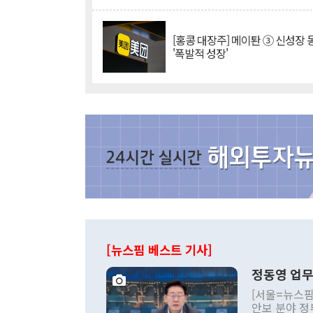
[홍콩 대장주] 메이퇀 ③ 신성장
'폭발적 성장'
[뉴스핌 베스트 기사]
정동영 업무
[서울=뉴스핌
안보 분야 정