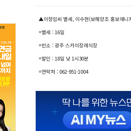
▲이정임씨 별세, 이수현(보해양조 홍보매니
=별세 : 16일
=빈소 : 광주 스카이장례식장
=발인 : 18일 낮 1시30분
=연락처 : 062-951-1004