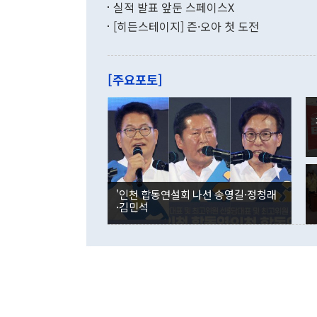
쁜 상황이 초
증가와 유류할
실적 발표 앞둔 스페이스X
9·19 군사
기록했지만 
[히든스테이지] 즌·오아 첫 도전
"우리의 선의
로 전환됐다.
으로 약간의 의문
를 기록해 전
관은 업무보고
는 배당수입
주의에 근거한
줄면서 25억
[주요포토]
라며 "여러분
억1000만달
이 9월 러시
였던 올해 3
며 "정부 차
인의 해외투자
은 "그것은 
각각 증가했다
잘랐다. 정 
국인의 국내 
않았다는 점에
감소하며 전월
사합의 복원,
경신했다. 외
권이라는 지적
분기 말 만기
뒤 "여기 업
다. 내국인의
'인천 합동연설회 나선 송영길·정청래
부의 한 소식
다. eoyn2@
·김민석
를 거쳐 결정
련 부처 장관
하고 대통령의
한 문제"라고 지적했다. 이재명 대통령이
외교 국방 등
2026.08.05 ◆시대착오적 접근, 대북 인식 오류 더욱 문제인 것은 정 장관
의 이같은 주
실과 다른 인