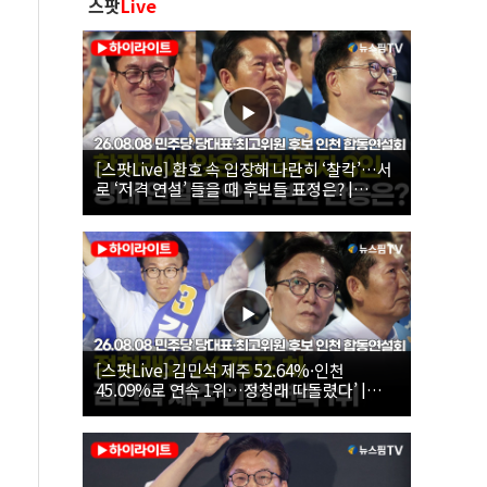
스팟
Live
[스팟Live] 환호 속 입장해 나란히 ‘찰칵’…서
로 ‘저격 연설’ 들을 때 후보들 표정은? |
26.08.08 더불어민주당 당대표·최고위원 후
보 인천 합동연설회
[스팟Live] 김민석 제주 52.64%·인천
45.09%로 연속 1위…정청래 따돌렸다’ |
26.08.08 더불어민주당 당대표·최고위원 후
보 인천 합동연설회