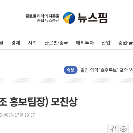
울
경제
사회
글로벌·중국
해외투자
산업
증권·
포항시 재난예산 40억 긴급 
울진·영덕 '호우특보'-포항 '
[종합] 김민석, 정청래에 '0.86
속보
인천 합동연설회 나선 송영길
김민석, 2주차 제주·인천 경선서
인사하는 김민석 당대표 후보
양조 홍보팀장) 모친상
[속보] 민주, 제주·인천 경선 결
[속보] 민주, 인천 경선 결과 발
25년03월17일 19:37
[속보] 민주, 제주 경선 결과 발
가
가
이번주 국내 주요 금융일정(8.1