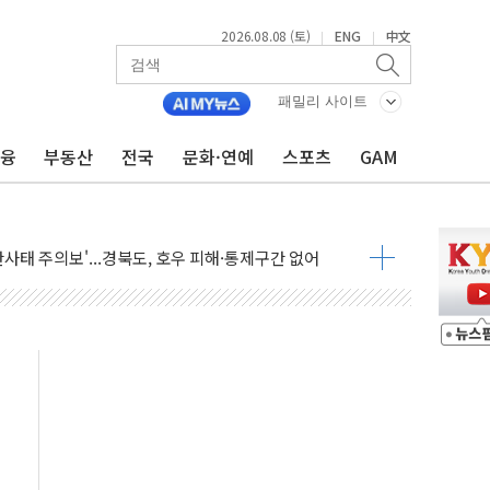
2026.08.08 (토)
ENG
中文
|
|
패밀리 사이트
금융
부동산
전국
문화·연예
스포츠
GAM
투입…고수온 양식장 복구·지원 '총력'
산사태 주의보'...경북도, 호우 피해·통제구간 없어
%p' 차 재역전 성공...金 45.42% vs 鄭 44.56%
·정청래·김민석 당대표 후보
 정청래에 승리...47.75% vs 42.08%
과 발표...김민석 47.75% 정청래 42.08%
표...김민석 45.09% 정청래 43.27% 송영길 11.63%
표...김민석 52.64% 정청래 39.89% 송영길 7.47%
0~8.14)