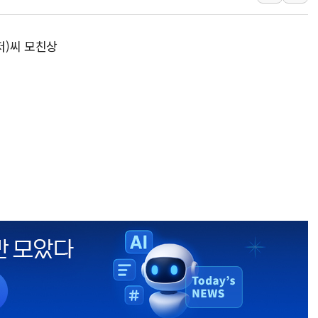
美, 이란전 출구전략 만지작
강릉·동해·삼척 시간당 최대 
저)씨 모친상
폐기물 수거하다 참변…60대
서울 중랑구 주택가서 흉기 난
李대통령 "결혼 때문에 손해 
여수 오동도 인근 해상서 모
추미애, '위안부' 피해자 기림
인천 선재도 갯벌서 해루질 중
인천서 말다툼 중 어머니 흉기
'화합' 꺼낸 김민석에 '뻔뻔