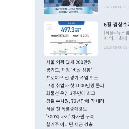
평화공존 발전
2026-08-06 06:
발언 중에는 
언한 것이 있
령은 공개적으
6월 경상수
주의적 희망에
관의 대북 정
[서울=뉴스핌
관 부처 장관
어 역대 최대
관의 무리한 
출 호조로 월
다. [정동영 통일부 장관이 지난달 23일 오후 서울 종로구 정부서울청사에
2026-08-06 08:
료=한국은행] 한국은행이 6일 발표한 '2026년 6월 국제수지(잠정)'에
서 취임 1주년 
면 지난 6월
부 장관 권한
1000만달러
서울 외곽 월세 200만원
발전 구상'을
이에 따라 올
적 갈등 해결
경기도, 재정 '비상 상황'
했다. 경상수
결과 혐오의 
9000만달러
프로야구 전 경기 폭염 취소
년간의 CVI
지 기준 상품
고령 취업자 첫 1000만명 돌파
무너졌다고도 
며 월간 기준
현실을 바꾸는
달러로 38.
화물선 운임 3주만에 최고
를 평화 체제
196.9% 급
검찰 수사권, 72년만에 막 내려
함께 4자 대
수출은 160
지만 이 대통
서울 첫 폭염중대경보
(18.6%) 
화공존 정책이
했다. 통관 기
'300억 사기' 차가원 구속
다"고 지적했
(16.4%)
투리가 잡혀 
실거주 아니면 세금 껑충
월(-10억9