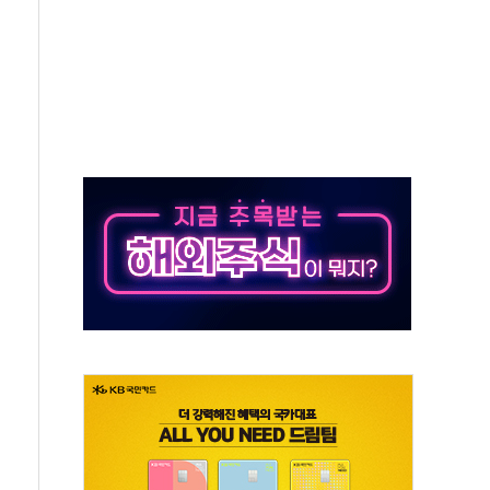
…공습 한계·탄약 부족 현실화
50㎜ 폭우…강원 동해안 강한 비 이어져
 환경미화원 수거차에 치여 사망
동…60대 남성 2명 숨져
보는 일 없게"…'결혼 페널티' 22개 과제 손본다
터보트 전복…1명 사망·1명 실종
의 날 참석..."국제적 시민 연대로 목소리 내야"
 실종 60대 나흘만에 숨진 채 발견
 살해 10대 아들 체포
' 받아친 정청래…제주 연설서 신경전 고조