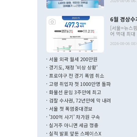
2026-08-06 06:
발언 중에는 
언한 것이 있
령은 공개적으
6월 경상수
주의적 희망에
관의 대북 정
[서울=뉴스핌
관 부처 장관
어 역대 최대
관의 무리한 
출 호조로 월
다. [정동영 통일부 장관이 지난달 23일 오후 서울 종로구 정부서울청사에
2026-08-06 08:
료=한국은행] 한국은행이 6일 발표한 '2026년 6월 국제수지(잠정)'에
서 취임 1주년 
면 지난 6월
부 장관 권한
1000만달러
서울 외곽 월세 200만원
발전 구상'을
이에 따라 올
적 갈등 해결
경기도, 재정 '비상 상황'
했다. 경상수
결과 혐오의 
9000만달러
프로야구 전 경기 폭염 취소
년간의 CVI
지 기준 상품
고령 취업자 첫 1000만명 돌파
무너졌다고도 
며 월간 기준
현실을 바꾸는
달러로 38.
화물선 운임 3주만에 최고
를 평화 체제
196.9% 급
검찰 수사권, 72년만에 막 내려
함께 4자 대
수출은 160
지만 이 대통
서울 첫 폭염중대경보
(18.6%) 
화공존 정책이
했다. 통관 기
'300억 사기' 차가원 구속
다"고 지적했
(16.4%)
투리가 잡혀 
실거주 아니면 세금 껑충
월(-10억9
쁜 상황이 초
증가와 유류할
실적 발표 앞둔 스페이스X
9·19 군사