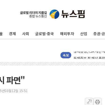
추미애, '위안부' 피해
인천 선재도 갯벌서 해
울
경제
사회
글로벌·중국
해외투자
산업
증권·
인천서 말다툼 중 어머
'화합' 꺼낸 김민석에
李대통령, ISA 개편 
동해중부 전 해상 풍랑
속보
연일 폭염에 온열질환
中 전방위 아파트 부양
인제 용대리 계곡서 
시 파면"
동해시, 11~14일 
강원 중·남부 동해안
25년03월12일 15:51
청양 밭에서 일하던 
가
가
폭염에 車 운전면허 