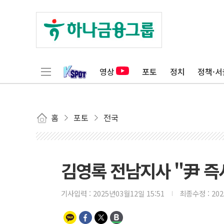
영상
포토
정치
정책·서
홈
포토
전국
김영록 전남지사 "尹 즉
기사입력 :
2025년03월12일 15:51
최종수정 :
20