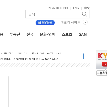
2026.08.08 (토)
ENG
中文
|
|
자 기림의 날 참석..."국제적 시민 연대로 목소리 내야"
패밀리 사이트
루질 중 실종 60대 나흘만에 숨진 채 발견
금융
부동산
전국
문화·연예
스포츠
GAM
니 흉기 살해 10대 아들 체포
 '뻔뻔' 받아친 정청래…제주 연설서 신경전 고조
재검토 지시…與 "적극 환영"·野 "졸속 국정"
주의보…10일까지 최대 3.5m 높은 물결
 사망 23명…정부, 비상대응기구 가동
, 수도 베이징도 부동산 규제 철폐
수위 상승으로 피서객 7명 고립…전원 구조
'별똥별 멍' 운영…페르세우스 유성우 관측
 시간당 50mm 이상 폭우…호우경보 발효
90대 숨져…온열질환 여부 조사
기능시험 오전 집중 편성…체감온도 38도 넘으면 중단