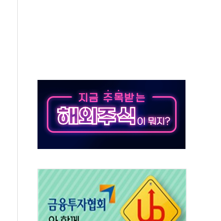
가누르기 방지법' 전면 재검토 지시
 시간당 20~30mm 강한 비...가뭄 해소될 듯
지속…내륙 곳곳 소나기
 검토, 민주당 스스로 원칙 뒤집는 것"
…청주·진천 35도, 곳곳 소나기
지·공소청 출범…피해자들 '범죄 사각지대' 우려
 보안 새판 짠다…'자율규제단체' 타진