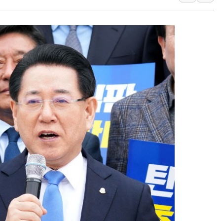
李대통령, 'ISA·주
'호우 특보' 경북 울진
주말 무더위·열대야 
오세훈 "용산공원 주택
충북 주말 무더위 지속
10월 보완수사권 폐
한상협, 업계 개인정보