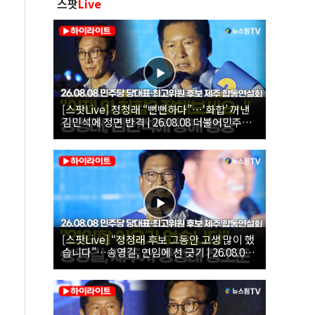
스팟
Live
[스팟Live] 정청래 “뻔뻔하다”…‘화합’ 꺼낸
김민석에 정면 반격 | 26.08.08 더불어민주당
당대표·최고위원 후보 제주 합동연설회
[스팟Live] “정청래 후보 그동안 고생 많이 했
습니다”…송영길, 연임에 선 긋기 | 26.08.08
더불어민주당 당대표·최고위원 후보 제주 합
동연설회