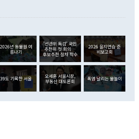
지식재산권사용료수지는 전월 흑자에서 4억4000만달러 적자
대로 하는 게 과연 한반도의 평화와 안정에 플러스냐, 결론적
 본원소득수지는 배당소득을 중심으로 32억7000만달러 흑자
이 들 때도 있다"며 부정적으로 반응했다. 조현 외교부 장
월(21억7000만달러)보다 흑자 폭이 확대됐다. 배당소득수지
 사후 브리핑에서 정 장관이 언급한 '4자 회담'에 대해 "이상
이 늘어난 데다 전월 분기배당에 따른 기저효과로 배당지급이
 어떤 희망이라 하더라도 그건 아직 조율되지 않은 방법"이
6000만달러 흑자를 나타냈다. 금융계정 순자산은 6월 중 467
들께서 디스카운트해 주시면 좋겠다"고 선을 그었다. 정 장관
러 증가해 월간 기준 역대 최대 증가 폭을 기록했다. 종전 최대
아 블라디보스토크에서 열리는 '동방경제포럼(EEF)'을 언급하
월(369억9000만달러)을 넘어선 것이다. 직접투자에서는 내국
원에서 (참석을) 검토하고 있다"고 발언한 데 대해서도 조 장관
가 80억1000만달러, 외국인의 국내투자가 46억3000만달러
'선관위 특검' 국민
외교부의 몫"이라며 "아직 거기까지 진도가 나가지 않았다"고
2026년 동물원 여
2026 을지연습 준
. 증권투자에서는 외국인의 국내 주식 매도세가 이어졌다. 외
추천위 첫 회의…
름나기
비보고회
장관이 이날 소개한 대북 구상과 설명은 정부 내 조율을 거치지
주식 투자는 차익실현 매도 등의 영향으로 316억1000만달러
후보추천 절차 착수
서 문제가 있다. 특히 주적 표현 대체와 국호 사용, 9·19 군
(-310억5000만달러)에 이어 역대 최대 순매도 기록을 다시
 4자회담 추진 등은 통일부 장관이 결정할 사안이 아니어서 월
국인의 국내 채권투자는 세계국채지수(WGBI) 자금 유입에도
이 나오고 있다. 이 대통령은 정 장관의 업무보고를 듣고 난
도래 영향으로 증가 폭이 줄어든 52억9000만달러를 기록했
무보고에 발표했다고 승인난 건 아니다"라고 재차 확인했다. 정
오세훈 서울시장,
 해외 증권투자는 주식을 중심으로 35억6000만달러 증가했
39도 기록한 서울
폭염 날리는 물놀이
부동산 대토론회
통은 "정 장관의 발언 내용은 대부분 국가안전보장회의(NSC)
newspim.com
된 사안이 아닌 정 장관의 개인적 생각에 가깝다"며 "안보 관
이 정부의 공식 정책이 아닌 사안을 추진하겠다고 업무보고를
 면전에서 '국군통수권자가 나서야 한다'고 주장한 것은 심각
 5일 청와대 영빈관에서 열린 통일
 외교 안보 부처 업무보고에서 발언하고 있다. [사진=청와대]
장이 현 시점에서 이미 참고가 될 수 없는 과거의 경험 또는 사
식에 기반하고 있다는 것이다. 정 장관이 주장하는 구상은 급
 있는 북한의 전략과 한반도 및 국제 정세를 전혀 반영하지