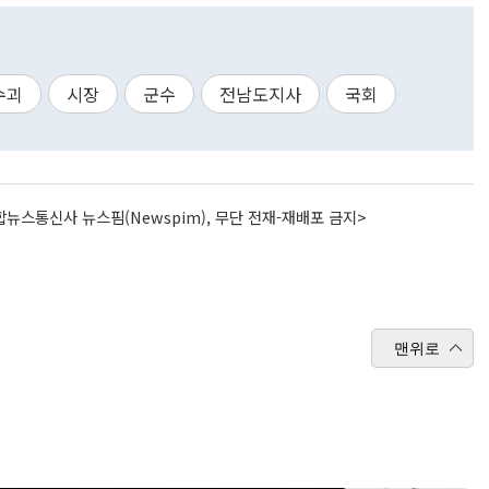
수괴
시장
군수
전남도지사
국회
뉴스통신사 뉴스핌(Newspim), 무단 전재-재배포 금지>
맨위로