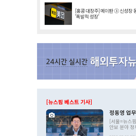
[홍콩 대장주] 메이퇀 ③ 신성장
'폭발적 성장'
[뉴스핌 베스트 기사]
정동영 업무
[서울=뉴스핌
안보 분야 정
평화공존 발전