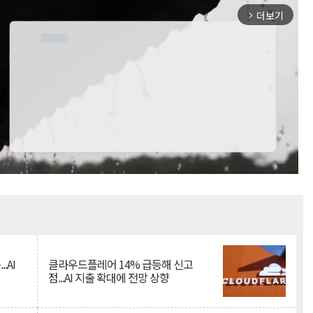
더보기
arrow_forward_ios
Mute
.AI
클라우드플레어 14% 급등해 신고
점...AI 지출 확대에 전망 상향