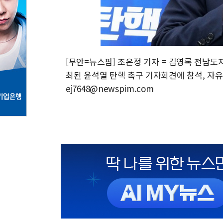
[무안=뉴스핌] 조은정 기자 = 김영록 전남도
최된 윤석열 탄핵 촉구 기자회견에 참석, 자유발언
ej7648@newspim.com