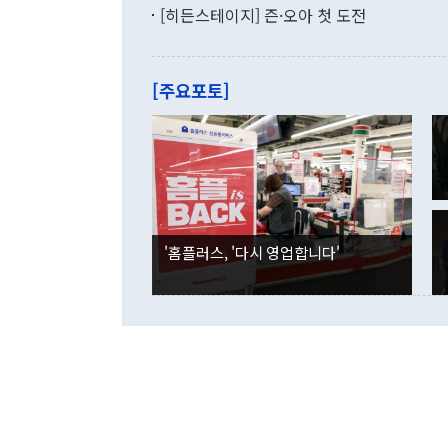
기록했지만 
[히든스테이지] 즌·오아 첫 도전
"우리의 선의
로 전환됐다.
으로 약간의 의문
를 기록해 전
관은 업무보고
는 배당수입
주의에 근거한
줄면서 25억
[주요포토]
라며 "여러분
억1000만달
이 9월 러시
였던 올해 3
며 "정부 차
인의 해외투자
은 "그것은 
각각 증가했다
잘랐다. 정 
국인의 국내 
않았다는 점에
감소하며 전월
사합의 복원,
경신했다. 외
권이라는 지적
분기 말 만기
뒤 "여기 업
다. 내국인의
'홈플러스, '다시 영업합니다'
부의 한 소식
다. eoyn2@
를 거쳐 결정
련 부처 장관
하고 대통령의
한 문제"라고 지적했다. 이재명 대통령이
외교 국방 등
2026.08.05 ◆시대착오적 접근, 대북 인식 오류 더욱 문제인 것은 정 장관
의 이같은 주
실과 다른 인
격히 변화하고