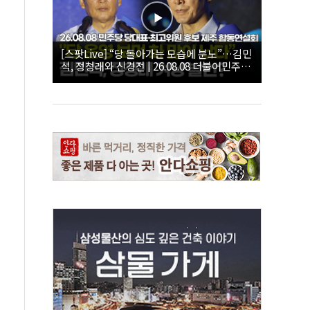
[스팟Live] “당 돌아가는 모습에 분노”…김민
석, 정청래와 신경전 | 26.08.08 더불어민주당
당대표·최고위원 후보 제주 합동연설회