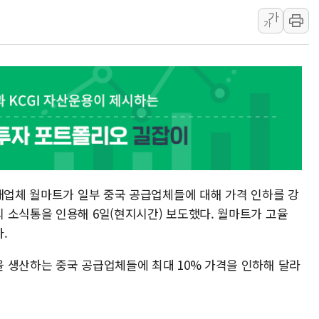
종로·중구 오피스 78%가 준공 10
가
가
법원, '관저 이전 봐주기 감사' 유병
성폭력 피해자 보호단체, 경찰수사개
우크라, 러 탄도미사일 공격에 속수무
"5.18은 북한 지령" 설교한 목사 불
[종합] 특검, '양평' 원희룡 2차 조
[내일날씨] 절기상 '입추'에 폭염 절
소매업체 월마트가 일부 중국 공급업체들에 대해 가격 인하를 강
 소식통을 인용해 6일(현지시간) 보도했다. 월마트가 고율
.
 생산하는 중국 공급업체들에 최대 10% 가격을 인하해 달라