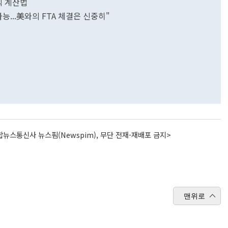
식 계산법
능...美와의 FTA 체결은 신중히"
뉴스통신사 뉴스핌(Newspim), 무단 전재-재배포 금지>
맨위로