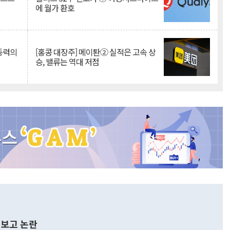
에 월가 환호
 동력의
[홍콩 대장주] 메이퇀② 실적은 고속 상
승, 밸류는 역대 저점
보고 논란