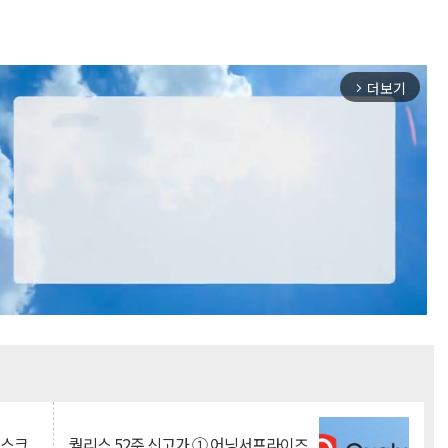
더보기
arrow_forward_ios
Mute
리스크
퀄리스 52주 신고가 ① 어닝서프라이즈