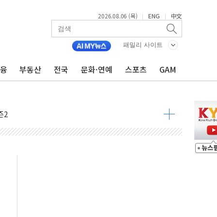
2026.08.06 (목)
ENG
中文
|
|
미사일 1발 발사… 올해 10번째·42일 만 도발
패밀리 사이트
 새 안보 위기… 반군·마약카르텔이 습득해 전투 활용
금융
부동산
전국
문화·연예
스포츠
GAM
어선 구조
무해한 표면 부식 물질"
분만에 진화...외국인 노동자 숨져
즌2
축 피해 최소화 '총력 대응'
유입에도 박스권…美 암호화폐 법안 처리 여부도 변수
 '62일째'..."대부분 여기서 상주"
질환자 2665명·사망 23명
종목에 코스피 '휘청'
·건물 1동 전소
탄도미사일 발사