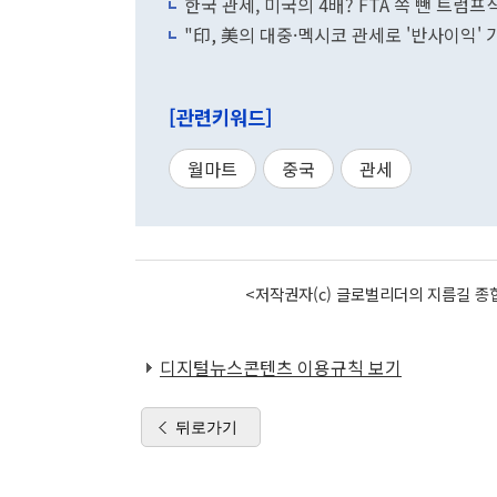
한국 관세, 미국의 4배? FTA 쏙 뺀 트럼프
"印, 美의 대중·멕시코 관세로 '반사이익' 가
[관련키워드]
월마트
중국
관세
<저작권자(c) 글로벌리더의 지름길 종합
디지털뉴스콘텐츠 이용규칙 보기
뒤로가기