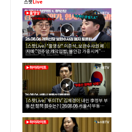
스팟
Live
[스팟Live] *풀영상* 이준석, 보완수사권 폐
지에 "민주당 개악입법, 불안감 가중시켜"｜
26.08.06 개혁신당 보완수사권 폐지 토론회
[스팟Live] '투미TV' 김제경이 내린 李정부 부
동산 정책 점수는? | 26.08.06 서울시 부동산
대토론회