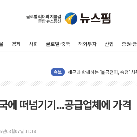
[3보] 북, 원산서 동해로 단거리 탄도
우크라 드론 전술, 중남미 콜롬비아에
울
경제
사회
글로벌·중국
해외투자
산업
증권·
동해해경, 독도 해상서 부유물 감긴 
주한미군 "오산기지 누출, 백린 아닌 
구미 폐염산처리업체서 불 2시간30여
해군과 함께하는 '불금전파, 송정' 시
속보
강원도 폭염특보 11일째…온열질환·가
[코인 시황] 비트코인, ETF 자금 
[르포] 39도 폭염 속 잠실 개표소 시위
중국에 떠넘기기...공급업체에 가격
강원·전라권 폭염중대경보 확대…온열
빚투·레버리지 줄었지만, 반도체 두 
양주 가전제품 창고서 화재…차량 3대
25년03월07일 11:18
[2보] 북한, 원산서 동해상 단거리 