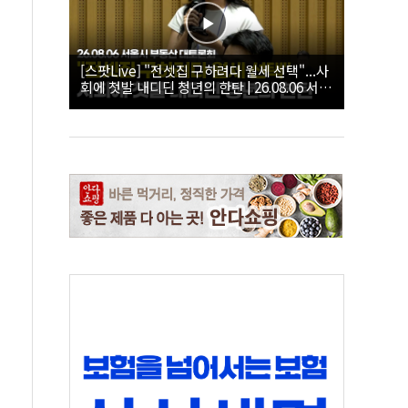
[스팟Live] "전셋집 구하려다 월세 선택"...사
회에 첫발 내디딘 청년의 한탄 | 26.08.06 서울
시 부동산 대토론회