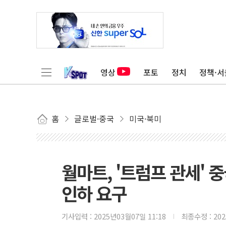
영상
포토
정치
정책·서
홈
글로벌·중국
미국·북미
월마트, '트럼프 관세' 
인하 요구
기사입력 :
2025년03월07일 11:18
최종수정 :
20