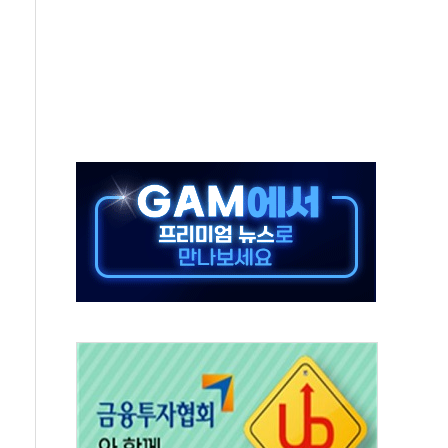
년 이상…리뉴얼이 경쟁력 가른다
호 구속적부심 기각
혁위에 보완수사권 폐지 우려 전달
책… 패트리엇 미사일 지원, 작년의 3분의 1
구속 송치
사…'당정대 회의' 한동훈·방기선 수사도 속도
정…서울 한낮 39도