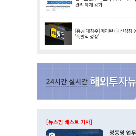
관리 체계 강화
[홍콩 대장주] 메이퇀 ③ 신성장
'폭발적 성장'
[뉴스핌 베스트 기사]
정동영 업무