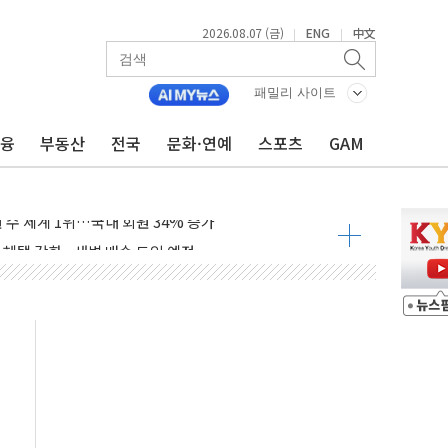
달러 건넨 韓기업 조사… "관세 무마용 뇌물 의혹"
2026.08.07 (금)
ENG
中文
|
|
품공사 등 20곳 '최우수'...인천환경공단 등 '부진'
 숨진 채 발견
패밀리 사이트
보안기업, 중국제 공유기서 '백도어' 발견
금융
부동산
전국
문화·연예
스포츠
GAM
않겠다"
회원 수 세계 1위…국내 회원 34% 증가
 혜택 강화...새벽 배송 도입 예정
으로 부동산과 건강까지 영역 확장 예정
장기공급 합의에 7%대 급등
IT 2026' 참가
억원…순이익 흑자 전환
 따른 중과세는 과세 원칙 어긋나"
이용자수 1000만 돌파
고한 파트너십 이어갈 예정"