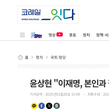
영상
포토
정치
정책·서
홈
정치
국회·정당
윤상현 "이재명, 본인과
기사입력 :
2025년02월20일 15:00
최종수정 :
20