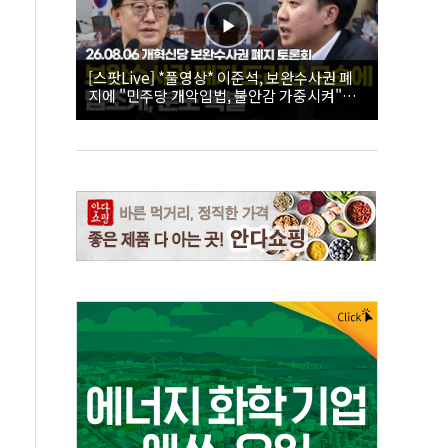
[스팟Live] *풀영상* 이준석, 보완수사권 폐
지에 "민주당 개악입법, 불안감 가중시켜"｜
26.08.06 개혁신당 보완수사권 폐지 토론회