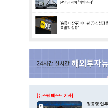
전날 급락이 '예방주사'
[홍콩 대장주] 메이퇀 ③ 신성장
'폭발적 성장'
[뉴스핌 베스트 기사]
정동영 업무