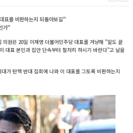
美공화, 韓 '개정 정통망법'에 
롯데쇼핑, 백화점이 이끈 반등..
이 대표를 비판하는지 되돌아보길"
합수본, '투표율 조작 의혹' 서
인가"
교원그룹 펫 프렌들리 호텔 '키녹'
힘 의원은 20일 이재명 더불어민주당 대표를 겨냥해 "밑도 끝
벤처업계 "정부 세제개편안 환영.
고 이 대표 본인과 집안 단속부터 철저히 하시기 바란다"고 날을
0세대가 탄핵 반대 집회에 나와 이 대표를 그토록 비판하는지