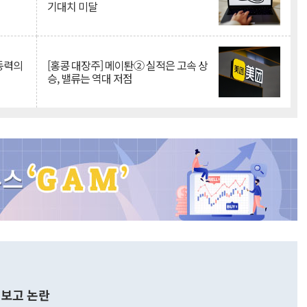
기대치 미달
 동력의
[홍콩 대장주] 메이퇀② 실적은 고속 상
승, 밸류는 역대 저점
보고 논란