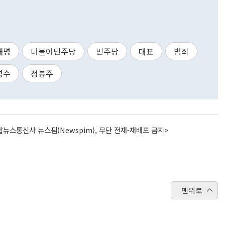
재명
더불어민주당
민주당
대표
범죄
경수
정봉주
뉴스통신사 뉴스핌(Newspim), 무단 전재-재배포 금지>
맨위로