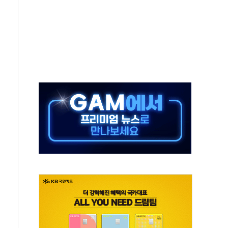
항의 서한…"표현의 자유 위협"
.2분기 영업이익 121% 급증
울·경기·충북 선관위 등 추가 압수수색
, 30일 2주년 기념 행사
..RSU 세제지원 긍정 검토되길"