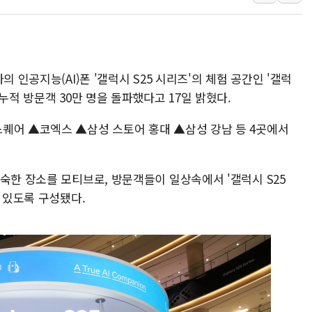
네이버, AI 브리핑 도입 후 블로그
SKT, '8월 월간 럭키 페스타' 실시
LG헬로비전 '헬로모바일', 교보문
KTis, 02-114로 카카오 T 택시
 인공지능(AI)폰 '갤럭시 S25 시리즈'의 체험 공간인 '갤럭
해군1함대 '창설 80주년' 기념식.
누적 방문객 30만 명을 돌파했다고 17일 밝혔다.
원주시, 첨단의료복합단지 지정 준
퀘어 ▲코엑스 ▲삼성 스토어 홍대 ▲삼성 강남 등 4곳에서
삼척시, 무건리 이끼폭포 생태탐방
전남광주 화정역 인근 도로 4중 
청도 문수리 야산서 산불 진화 중.
숙한 장소를 모티브로, 방문객들이 일상속에서 '갤럭시 S25
'해병 순직 책임' 임성근 전 사단장
수 있도록 구성됐다.