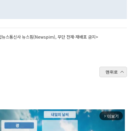
뉴스통신사 뉴스핌(Newspim), 무단 전재-재배포 금지>
맨위로
더보기
arrow_forward_ios