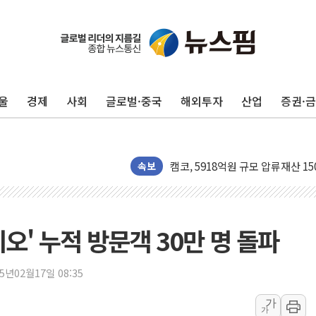
울
경제
사회
글로벌·중국
해외투자
산업
증권·
수박으로 여름 나는 하마
전남광주 구례 산불 32분 만에 주
캠코, 5918억원 규모 압류재산 15
속보
[시승기] 공간·승차감 잡은 볼보 E
가오픈한 홈플러스
돌아온 홈플러스
오' 누적 방문객 30만 명 돌파
[종합] 청도 흥선리 야산 산불 1
한미 법카 제보자 "신동국과 무관
25년02월17일 08:35
라인게임즈, '콰이어트' 테스트 참
에어로케이항공, 청주-중국 청두 노
가
가