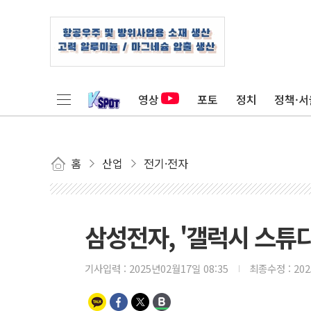
영상
포토
정치
정책·서
홈
산업
전기·전자
삼성전자, '갤럭시 스튜디
기사입력 :
2025년02월17일 08:35
최종수정 :
20