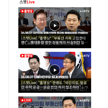
스팟
Live
[스팟Live] *풀영상* "부동산 지옥 고집한다
면!"...李대통령 향한 장동혁의 서슬퍼런 일갈
| 26.08.07 국민의힘 부동산정책 정상화 특별
위원회 전체회의
[스팟Live] *풀영상* 한병도 “국민의힘, 말로
만 주택 공급…공급 법안 처리 협조하라”｜
26.08.07 더불어민주당 원내대책회의