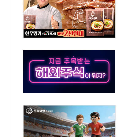
 창작자 지원 규모 2배 확대
...휴대폰 결제 최대 6000원 할인
고 제휴 전자책 요금제 출시
 호출 서비스
..지역축제 '불금전파, 송정'과 상생
비 본격화…'AI 데이터 기반 메디테크 혁신허브' 구상
로 출입 통제
추돌…1명 심정지·5명 부상
..진화헬기 3대 투입
 항소심도 징역 3년