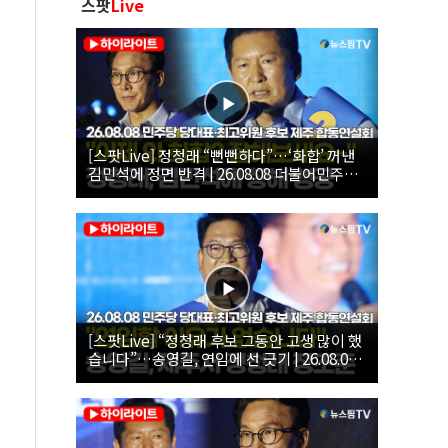
스팟
Live
[스팟Live] 정청래 “뻔뻔하다”…‘화합’ 꺼낸
김민석에 정면 반격 | 26.08.08 더불어민주당
당대표·최고위원 후보 제주 합동연설회
[스팟Live] “정청래 후보 그동안 고생 많이 했
습니다”…송영길, 연임에 선 긋기 | 26.08.08
더불어민주당 당대표·최고위원 후보 제주 합
동연설회