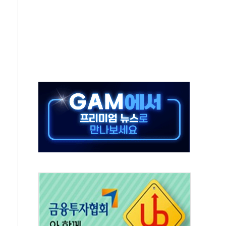
것"
지대' 우려
타진
청래 '격차 확대'
최고치
 요구
낮아지며 상승… STOXX 600 지수는 나흘 연속 최고치
세