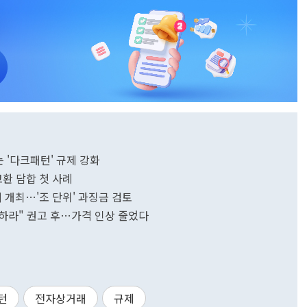
 '다크패턴' 규제 강화
교환 담합 첫 사례
의 개최…'조 단위' 과징금 검토
하라" 권고 후…가격 인상 줄었다
턴
전자상거래
규제