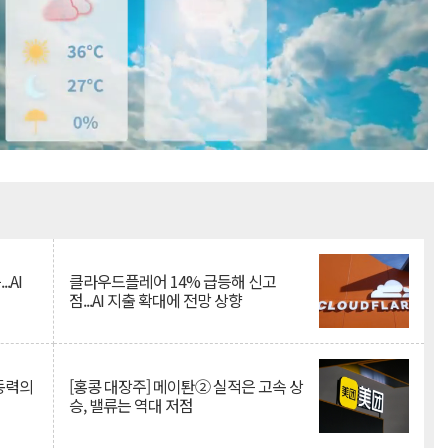
Mute
.AI
클라우드플레어 14% 급등해 신고
점...AI 지출 확대에 전망 상향
 동력의
[홍콩 대장주] 메이퇀② 실적은 고속 상
승, 밸류는 역대 저점