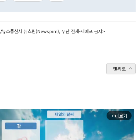
뉴스통신사 뉴스핌(Newspim), 무단 전재-재배포 금지>
맨위로
더보기
arrow_forward_ios