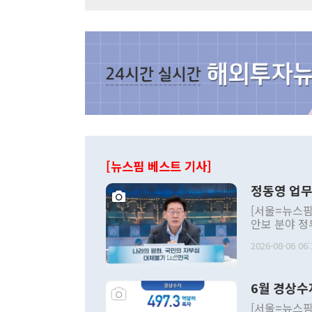
[뉴스핌 베스트 기사]
정동영 업무
[서울=뉴스핌
안보 분야 정
평화공존 발전
2026-08-06 06:
발언 중에는 
언한 것이 있
령은 공개적으
6월 경상수
주의적 희망에
관의 대북 정
[서울=뉴스핌