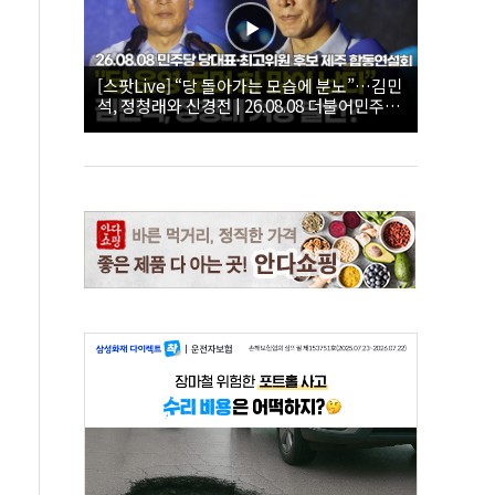
[스팟Live] “당 돌아가는 모습에 분노”…김민
석, 정청래와 신경전 | 26.08.08 더불어민주당
당대표·최고위원 후보 제주 합동연설회