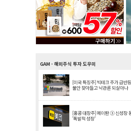
GAM
- 해외주식 투자 도우미
[미국 특징주] 빅테크 주가 급반등..
불안 잦아들고 낙관론 되살아나
[홍콩 대장주] 메이퇀 ③ 신성장
'폭발적 성장'