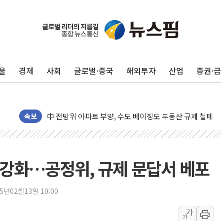
울
경제
사회
글로벌·중국
해외투자
산업
증권·
동해중부 전 해상 풍랑주의보…10일까지 최대 3.5m 높은
연일 폭염에 온열질환 사망 23명…정부, 비상대응기구 가
中 전방위 아파트 부양, 수도 베이징도 부동산 규제 철폐
인제 용대리 계곡서 수위 상승으로 피서객 7명 고립…전원
속보
동해시, 11~14일 '별똥별 멍' 운영…페르세우스 유성우 
강원 중·남부 동해안 시간당 50mm 이상 폭우…호우경보
청양 밭에서 일하던 90대 숨져…온열질환 여부 조사
강화…공정위, 규제 문답서 베포
폭염에 車 운전면허 기능시험 오전 집중 편성…체감온도 3
李대통령, 'ISA·주가누르기 방지법' 전면 재검토 지시
25년02월13일 10:00
'호우 특보' 경북 울진 시간당 20~30mm 강한 비...가뭄 
가
가
주말 무더위·열대야 지속…내륙 곳곳 소나기