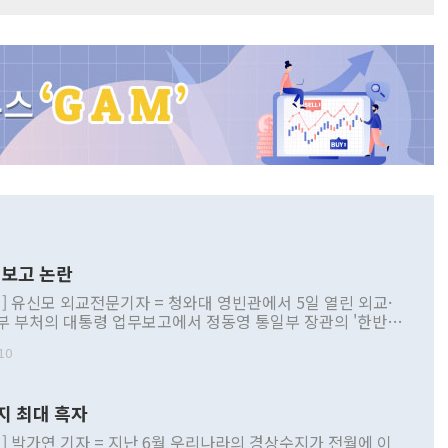
보고 논란
] 유신모 외교전문기자 = 청와대 영빈관에서 5일 열린 외교·
부 부처의 대통령 업무보고에서 정동영 통일부 장관의 '한반도
 구상'과 업무보고 발언이 논란을 빚고 있다. 이날 정 장관의
10
정부 내 조율을 거치지 않은 사안을 정책으로 추진하겠다고 공
는가 하면 사실 관계에 맞지 않은 설명도 있었다. 이재명 대통
로 신중을 기해 달라고 경고했고, 조현 외교부 장관은 '이상
지 최대 흑자
 근거한 비현실적 구상'이라는 비판을 내놨다. 그동안 정 장
책 관련 발언이 물의를 빚은 적은 여러 번 있지만 대통령과 유
] 박가연 기자 = 지난 6월 우리나라의 경상수지가 전월에 이