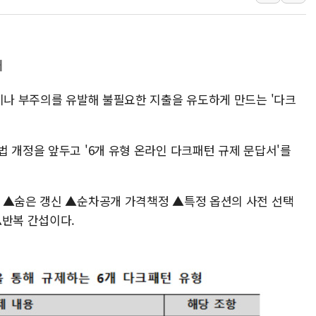
오세훈 "용산공원 주택 검토, 민주당 스스로 원칙 뒤집는 
충북 주말 무더위 지속…청주·진천 35도, 곳곳 소나기
10월 보완수사권 폐지·공소청 출범…피해자들 '범죄 사각
재
한상협, 업계 개인정보 보안 새판 짠다…'자율규제단체' 
각이나 부주의를 유발해 불필요한 지출을 유도하게 만드는 '다크
민주당, 오늘 제주·인천 경선 발표...김민석 '재역전' vs 정
뉴욕증시, 고용 쇼크에 금리 인상 우려 후퇴…S&P500 
트럼프, 쿡 연준 이사 해임 재추진…"26일까지 의혹 소명"
 개정을 앞두고 '6개 유형 온라인 다크패턴 규제 문답서'를
유럽증시, 美 고용 예상 밖 부진에 연준 금리 인상 가능성 
미 연준 매파 기세 꺾이나…고용 감소에 9월 동결 전망 우
 ▲숨은 갱신 ▲순차공개 가격책정 ▲특정 옵션의 사전 선택
▲반복 간섭이다.