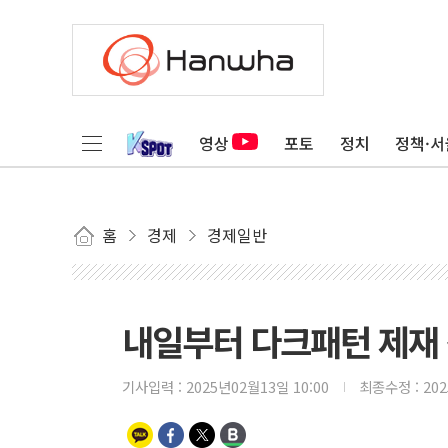
영상
포토
정치
정책·서
홈
경제
경제일반
내일부터 다크패턴 제재 
기사입력 :
2025년02월13일 10:00
최종수정 :
20