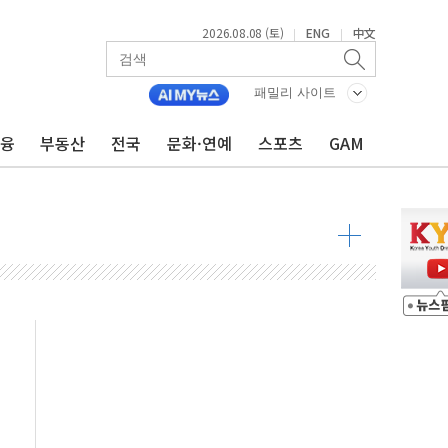
2026.08.08 (토)
ENG
中文
|
|
패밀리 사이트
금융
부동산
전국
문화·연예
스포츠
GAM
 물결
동
 구조
관측
 발효
8도 넘으면 중단
해소될 듯