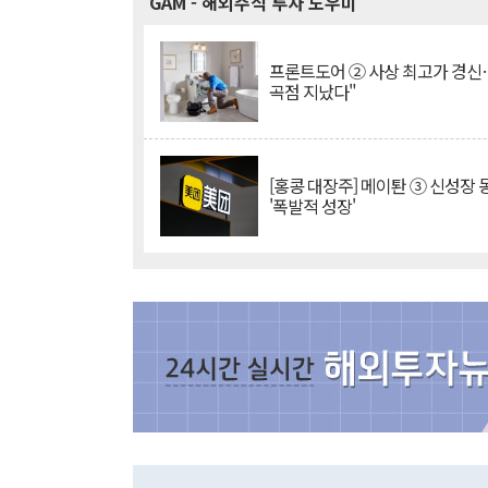
GAM
- 해외주식 투자 도우미
프론트도어 ② 사상 최고가 경신
곡점 지났다"
[홍콩 대장주] 메이퇀 ③ 신성장
'폭발적 성장'