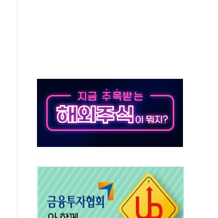
속도…"3분기 추가 방안 발표"
길·노량진·장위 서울 알짜 단지 주목
교 통합' 규탄 결의안 발의…이준석·한동훈 동참
노원구 어르신에 삼계탕 배식 봉사
0% 적용하니…재건축보다 재개발 사업성 개선↑
콘텐츠 '소셜아이어워드' 대상 수상
PG 투입 비중 37%…하반기 확대 추진"
금 사라진다, OK·애큐온·페퍼만 남아
만에 서울서 40도 넘어
범…에너지 유니콘기업 본격 육성
에 54조 투자…D램·낸드 동시 증설
CB∙CRO가 이끈 '기술주 상승장'