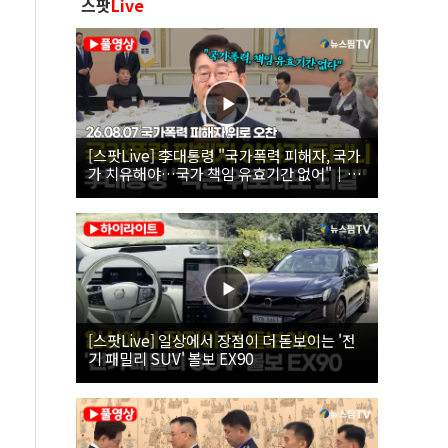
스팟
Live
[스팟Live] 李대통령 "국가폭력 피해자, 국가
가 치유해야…국가 책임 유효기간 없어"｜
26.08.07 국가폭력 피해자 위로 오찬
[스팟Live] 일상에서 장점이 더 돋보이는 '전
기 패밀리 SUV' 볼보 EX90