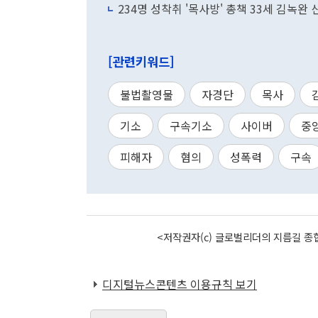
234명 성착취 '목사방' 총책 33세 김녹완
[관련키워드]
불법촬영물
자경단
목사
기소
구속기소
사이버
중
피해자
혐의
성폭력
구속
<저작권자(c) 글로벌리더의 지름길 종합
디지털뉴스콘텐츠 이용규칙 보기