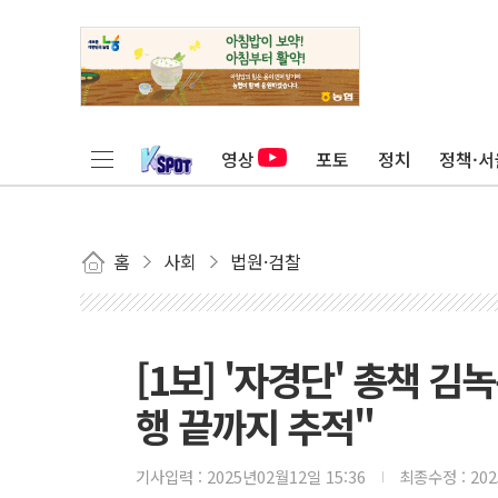
영상
포토
정치
정책·서
홈
사회
법원·검찰
[1보] '자경단' 총책 
행 끝까지 추적"
기사입력 :
2025년02월12일 15:36
최종수정 :
20