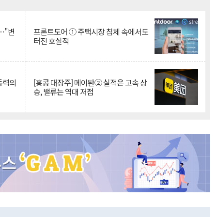
Mute
…"변
프론트도어 ① 주택시장 침체 속에서도
터진 호실적
 동력의
[홍콩 대장주] 메이퇀② 실적은 고속 상
승, 밸류는 역대 저점