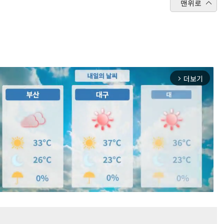
맨위로
더보기
arrow_forward_ios