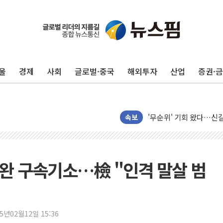
울
경제
사회
글로벌·중국
해외투자
산업
증권·
KDB생명 본입찰 3파전
속보
반도체공학회 "R&D직 
카카오, 2026년 임금협
현대카드, 박재범·실리카겔
김녹완 구속기소…檢 "인격 말살 범
[르포] 육군, 2031년까
송도 신축 아파트서 외벽
깊이가 다른 글로벌 투자 정
25년02월12일 15:36
"호남 없이 민주 당권 없