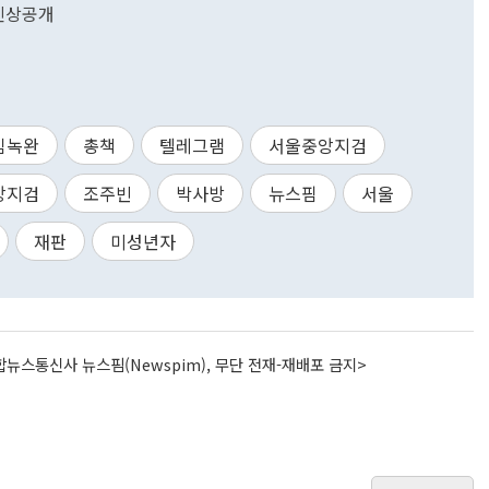
 신상공개
김녹완
총책
텔레그램
서울중앙지검
앙지검
조주빈
박사방
뉴스핌
서울
재판
미성년자
뉴스통신사 뉴스핌(Newspim), 무단 전재-재배포 금지>