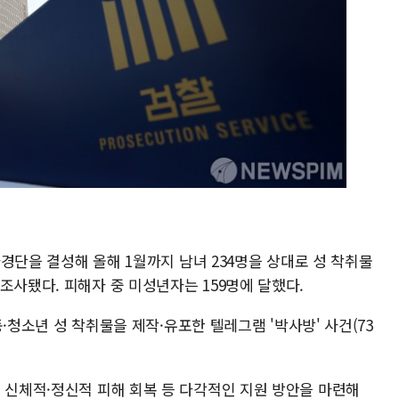
 자경단을 결성해 올해 1월까지 남녀 234명을 상대로 성 착취물
조사됐다. 피해자 중 미성년자는 159명에 달했다.
아동·청소년 성 착취물을 제작·유포한 텔레그램 '박사방' 사건(73
 신체적·정신적 피해 회복 등 다각적인 지원 방안을 마련해