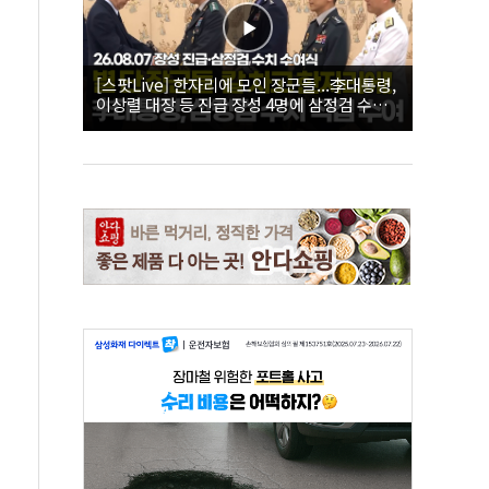
[스팟Live] 한자리에 모인 장군들...李대통령,
이상렬 대장 등 진급 장성 4명에 삼정검 수치
직접 수여｜26.08.07 장성 진급·삼정검 수치
수여식