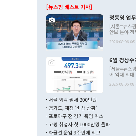
[뉴스핌 베스트 기사]
정동영 업무
[서울=뉴스핌
안보 분야 정
평화공존 발전
2026-08-06 06:
발언 중에는 
언한 것이 있
령은 공개적으
6월 경상수
주의적 희망에
관의 대북 정
[서울=뉴스핌
관 부처 장관
어 역대 최대
관의 무리한 
출 호조로 월
다. [정동영 통일부 장관이 지난달 23일 오후 서울 종로구 정부서울청사에
2026-08-06 08:
료=한국은행] 한국은행이 6일 발표한 '2026년 6월 국제수지(잠정)'에
서 취임 1주년 
면 지난 6월
부 장관 권한
1000만달러
서울 외곽 월세 200만원
발전 구상'을
이에 따라 올
적 갈등 해결
경기도, 재정 '비상 상황'
했다. 경상수
결과 혐오의 
9000만달러
프로야구 전 경기 폭염 취소
년간의 CVI
지 기준 상품
고령 취업자 첫 1000만명 돌파
무너졌다고도 
며 월간 기준
현실을 바꾸는
달러로 38.
화물선 운임 3주만에 최고
를 평화 체제