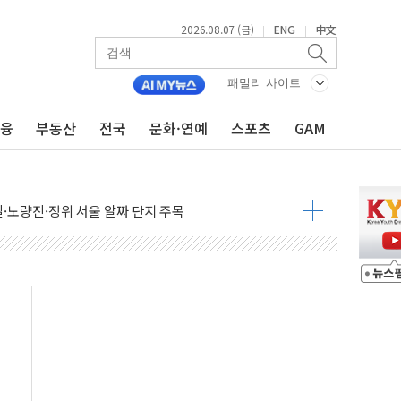
2026.08.07 (금)
ENG
中文
|
|
패밀리 사이트
금융
부동산
전국
문화·연예
스포츠
GAM
…한화·흥국·한투 참여
주 52시간제 개선해야…기술격차 확대 막아야"
약 타결…연봉 6.3% 인상
 등 8~9월 공연 라인업 공개
지 3개 보급단 '1등급 스마트 물류센터' 전환
 테라스 떨어져…SK에코플랜트 "전수 조사"
보 GAM - 맛보기편 (8/7)
다"...송영길·정청래·김민석, 호남 경선 앞두고 총력전