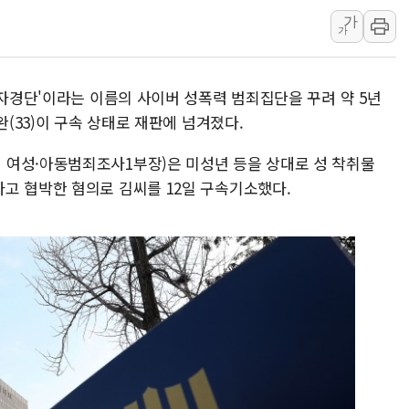
가
SK하이닉스, 주주환원 
가
'무순위' 기회 왔다…신
野 의원 42명, '사관학
'자경단'이라는 이름의 사이버 성폭력 범죄집단을 꾸려 약 5년
IPARK현대산업개발, 
완(33)이 구속 상태로 재판에 넘겨졌다.
준공업지역 용적률 40
현대해상, 유튜브 양육 
 여성·아동범죄조사1부장)은 미성년 등을 상대로 성 착취물
고 협박한 혐의로 김씨를 12일 구속기소했다.
[컨콜] 롯데케미칼, "L
대형 저축은행 4%대 예
서울 노원 40.2도…8년 
한전, 한전기술지주 출
SK하이닉스, 용인·청주
[중국증시 마감] CPO∙P