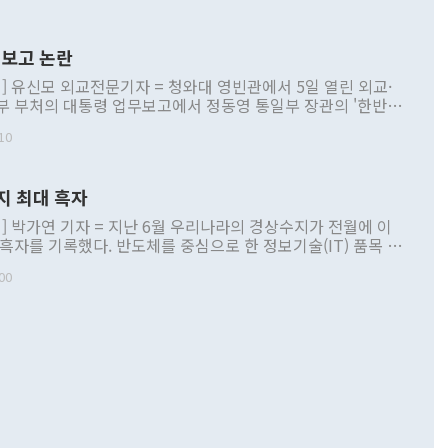
보고 논란
] 유신모 외교전문기자 = 청와대 영빈관에서 5일 열린 외교·
부 부처의 대통령 업무보고에서 정동영 통일부 장관의 '한반도
 구상'과 업무보고 발언이 논란을 빚고 있다. 이날 정 장관의
10
정부 내 조율을 거치지 않은 사안을 정책으로 추진하겠다고 공
는가 하면 사실 관계에 맞지 않은 설명도 있었다. 이재명 대통
로 신중을 기해 달라고 경고했고, 조현 외교부 장관은 '이상
지 최대 흑자
 근거한 비현실적 구상'이라는 비판을 내놨다. 그동안 정 장
책 관련 발언이 물의를 빚은 적은 여러 번 있지만 대통령과 유
] 박가연 기자 = 지난 6월 우리나라의 경상수지가 전월에 이
이 공개적으로 부정적 입장을 표명한 것은 이례적이다. 정 장
 흑자를 기록했다. 반도체를 중심으로 한 정보기술(IT) 품목 수
대북 접근법과 월권을 제어해야 한다는 목소리도 높아지고 있
간 상품수출이 처음으로 1000억달러를 넘어선 영향이다. [자
00
 따르
기자간담회를 하고 있다. [사진=통일부] 2026.07.23 ◆통일
 경상수지는 497억3000만달러 흑자로 집계됐다. 전월(386억
 넘어선 주장 정 장관은 이날 업무보고에서 '한반도 평화공존
)에 이어 두 달 연속 월간 기준 역대 최대 기록을 갈아치웠다.
 설명하면서 이재명 정부 2년차 핵심 과제로 상호 존중·평화
해 상반기 누적 경상수지 흑자는 1910억1000만달러를 기록
·핵 없는 한반도 등 3대 기본 방향을 제시했다. 정 장관은 "대
지 흑자를 견인한 것은 상품수지다. 6월 상품수지는 478억
언어는 멈춰야 한다"면서 주적 용어 대체를 주장했다. 지난 25
 흑자를 기록하며 전월에 이어 역대 최대를 다시 썼다. 국제수
D(완전하고 검증가능하며 되돌릴 수 없는 비핵화) 구도는 이미
수출은 1123억7000만달러로 전년 동월 대비 84.5% 증가하
했다. 또 "현 시점에서 흘러간 선(先)비핵화만 되뇌는 것은
 처음으로 1000억달러를 넘어섰다. 상품수입은 644억8000만
 데 힘이 되지 않는다"고 주장했다. 정 장관은 또 "정전 체제
6% 늘었다. 통관 기준으로는 반도체 수출이 전년 동월 대비
로 바꾸는 논의에 착수하겠다"면서 "북·미 정상회담 견인과