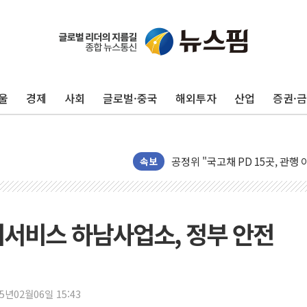
울
경제
사회
글로벌·중국
해외투자
산업
증권·
운수업·기업활동 '원스톱'으로..
[르포] 폭염 속 '자폭 드론' 첫
공정위 "국고채 PD 15곳, 관행
속보
중소기업 기술자료 중국 계열사에
정부, 한화오션·에코프로비엠 등 
국표원, 해외직구 물놀이기구·유아
지서비스 하남사업소, 정부 안전
쉐이크쉑, 남양주 현대아울렛에 
'달라진 임신·출산·육아 지원 
정부혁신 우수사례 세계에 알린다
부모가 정부24에서 자녀 출입국
25년02월06일 15:43