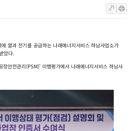
소방청, 전국 시·도 구급과장 
가
정청래 "2차 TV토론으로 게임 
가
윤상현, 사관학교 통합 비판…"
펄어비스, 붉은사막 영상 콘테스트
현대리바트, '2026 코리아빌드
[K메이커] 코셔에서 할랄까지…대
지역에 열과 전기를 공급하는 나래에너지서비스 하남사업소가
받았다.
[특징주] 비철금속 업종 11% 
흥국자산운용, 코스닥 성장주 담
'공정안전관리(PSM)' 이행평가에서 나래에너지서비스 하남사
외국인 돌아왔지만 …'삼전·하이
"월가 큰손들을 털어라" 동시다발