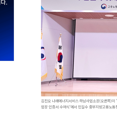
김진오 나래에너지서비스 하남사업소장(오른쪽)이 '2
업장 인증서 수여식'에서 민길수 중부지방고용노동청