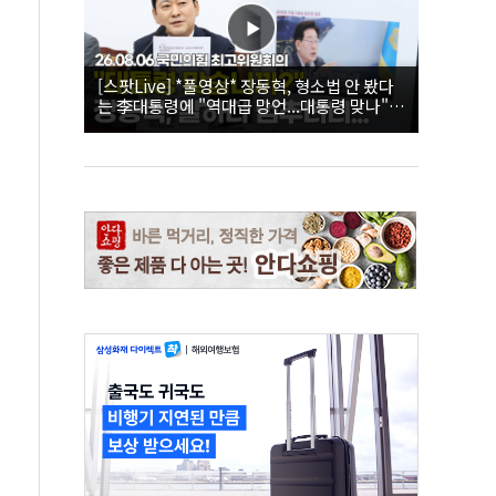
[스팟Live] *풀영상* 장동혁, 형소법 안 봤다
는 李대통령에 "역대급 망언...대통령 맞나"｜
26.08.06 국민의힘 최고위원회의