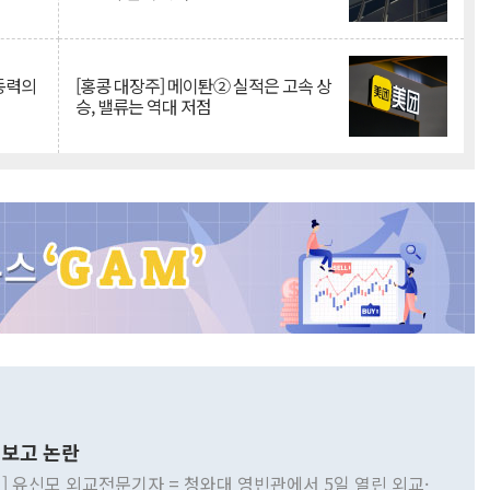
 동력의
[홍콩 대장주] 메이퇀② 실적은 고속 상
승, 밸류는 역대 저점
보고 논란
] 유신모 외교전문기자 = 청와대 영빈관에서 5일 열린 외교·