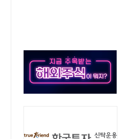
회의…중증환자 이송체계 전국 확대 점검
끝…김민석, 신천지 허위신고에 배신 사과 안 해"
국방개혁은 정치적 감정 따라 추진해선 안 돼"
 '비욘드 디 어비스' 수상작 발표
위크' 참가…리모델링 상담 제공
상, 종가가 넘은 건 국경 아닌 '식문화 장벽'
급등…구리 가격 상승 전망 부각
은 채권혼합 펀드 2종 출시
닉스'는 사고 급등주는 팔았다
 해킹 공격...이번에도 이란 작품?