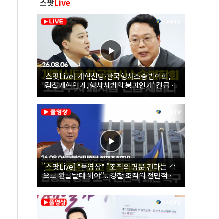
스팟
Live
[스팟Live] 개혁신당·한국형사소송법학회,
'검찰개혁인가, 형사사법의 붕괴인가' 긴급 세
미나｜26.08.06
[스팟Live] *풀영상* "조직의 명운 건다는 각
오로 환골탈태 해야"...경찰 조직의 전면적 쇄
신 촉구한 한병도 | 26.08.06 더불어민주당 정
책조정회의