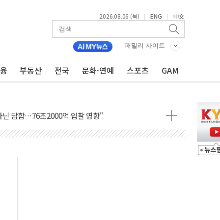
2026.08.06 (목)
ENG
中文
|
|
패밀리 사이트
금융
부동산
전국
문화·연예
스포츠
GAM
.데이터처, 기업 3만1000곳 경제통계조사
 실사격…미 해병대, 한반도 지형서 FPV 공격훈련 공개
 아닌 담합…76조2000억 입찰 영향"
 넘긴 세라젬…공정위 과징금 4억3200만원
'슈퍼을' 5곳 선정...소부장 핵심기업 추가 육성
용품 등 94개 제품 안전기준 '부적합'
'다산점' 열어
한눈에'…인사처, 공무원 인사제도 안내서 발간
…식약처 AI 심사·소방청 119안심콜 영문 영상 제작
증명서 발급…7일부터 온라인 대리 신청 가능