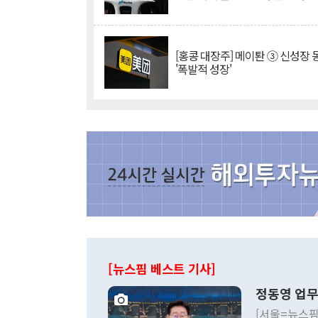
[홍콩 대장주] 메이퇀 ③ 신성장
'폭발적 성장'
[뉴스핌 베스트 기사]
정동영 업무
[서울=뉴스핌