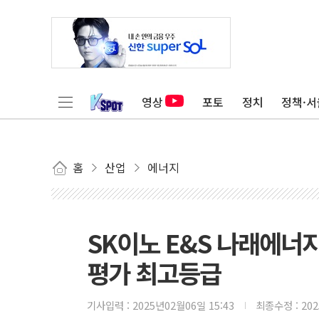
영상
포토
정치
정책·서
홈
산업
에너지
SK이노 E&S 나래에너
평가 최고등급
기사입력 :
2025년02월06일 15:43
최종수정 :
20