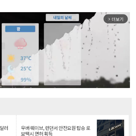
더보기
arrow_forward_ios
Mute
억달러
우버·웨이브, 런던서 안전요원 탑승 로
보택시 면허 획득