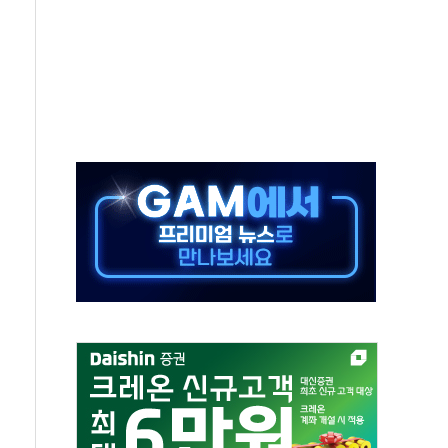
생애최초만 경쟁 치열
래·ETF 매수에도 고유가·금리·입법 지연 '삼중 부담'
...석유·가스주 올랐지만 빈그룹이 상쇄
총수요 104.3GW 기록
 위기 고조되는 또 다른 중동 화약고
름나기 [뉴스핌 줌인]
 실시