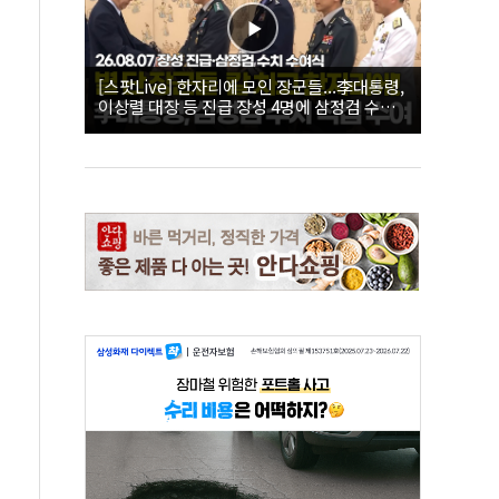
[스팟Live] 한자리에 모인 장군들...李대통령,
이상렬 대장 등 진급 장성 4명에 삼정검 수치
직접 수여｜26.08.07 장성 진급·삼정검 수치
수여식