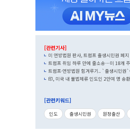
[관련기사]
미 연방법원 판사, 트럼프 출생시민권 폐
트럼프 취임 하루 만에 줄소송…미 18개 
트럼프·연방법원 힘겨루기.. `출생시민권
印, 미국 내 불법체류 인도인 2만여 명 송환
[관련키워드]
인도
출생시민권
원정출산