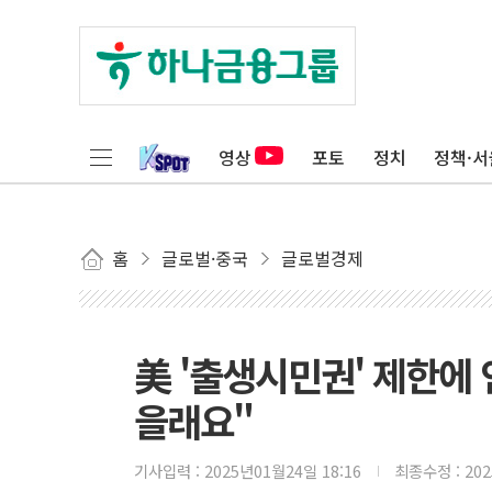
영상
포토
정치
정책·서
홈
글로벌·중국
글로벌경제
美 '출생시민권' 제한에
을래요"
기사입력 :
2025년01월24일 18:16
최종수정 :
20