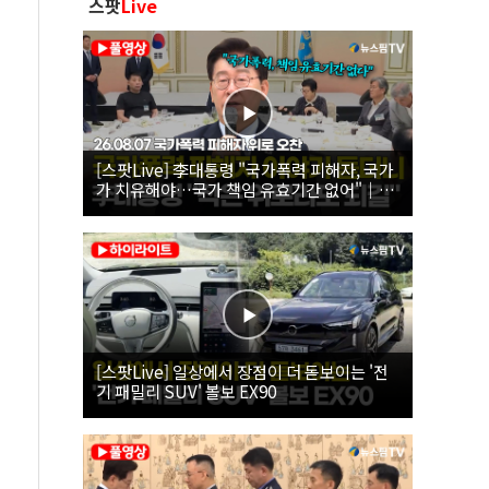
스팟
Live
[스팟Live] 李대통령 "국가폭력 피해자, 국가
가 치유해야…국가 책임 유효기간 없어"｜
26.08.07 국가폭력 피해자 위로 오찬
[스팟Live] 일상에서 장점이 더 돋보이는 '전
기 패밀리 SUV' 볼보 EX90