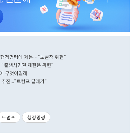
지 행정명령에 제동…"노골적 위헌"
주 "출생시민권 제한은 위헌"
`이 무엇이길래
 추진..."트럼프 달래기"
트럼프
행정명령