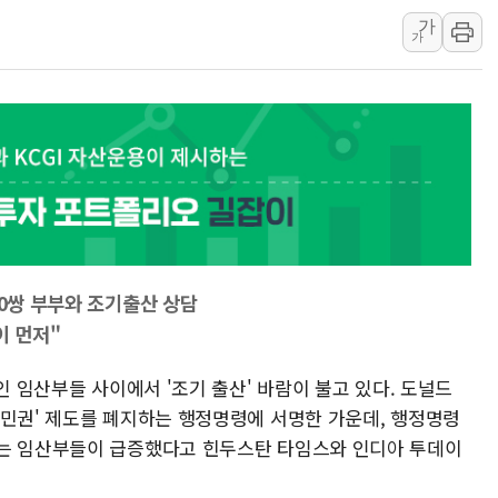
가
[AI 부동산 투데이] 특공 전략도 '극과 극'…
가
[코인시황] 비트코인 6만4000달러대 횡보…고
[베트남 증시] 유동성 부진 지속, 강보합 마감
'찜통더위'에 전력수요 역대 최고치 경신…한낮 
후티 반군, 예멘 정부군과 사우디 동시 공격…
42.5도 역대급 폭염…동물들도 특별식으로 여
경찰, 9월부터 '가족 사건' 못 맡는다…상피제
포스코홀딩스, 포스코인터·DX 지분 일부 매각
태국 학교서 중학생 총기 난사...최소 7명 사망
20쌍 부부와 조기출산 상담
이 먼저"
인 임산부들 사이에서 '조기 출산' 바람이 불고 있다. 도널드
시민권' 제도를 폐지하는 행정명령에 서명한 가운데, 행정명령
하는 임산부들이 급증했다고 힌두스탄 타임스와 인디아 투데이