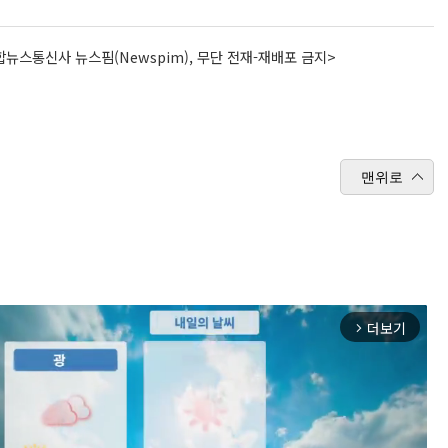
뉴스통신사 뉴스핌(Newspim), 무단 전재-재배포 금지>
맨위로
더보기
arrow_forward_ios