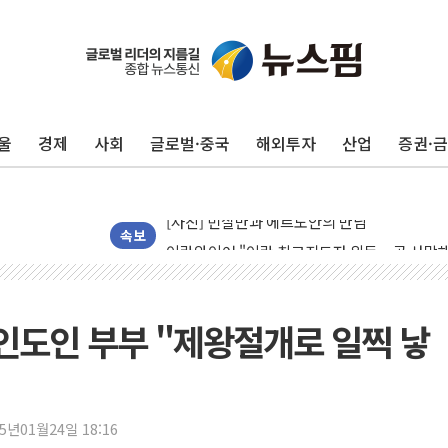
울
경제
사회
글로벌·중국
해외투자
산업
증권·
李 대통령, '6시간 마라톤 부동산 2차 회의' 
트럼프, 中 겨냥 폴리실리콘 관세 15% 부과
[사진] 빈살만과 에르도안의 만남
이란와이어 "이란 최고지도자 위독…곧 사망해
속보
남동발전, 해남군에 국내 최대 규모 400MW 
[인도증시] 중동 불안 속 유가 상승에 소폭 하락
황희 '폐버스 청년주택' SNS 글 역풍에 "정부
 인도인 부부 "제왕절개로 일찍 낳
폭염 누그러지고 가뭄 숙지나...경북동해안권 8
사우디·튀르키예·파키스탄, '공동방위협정' 체
신길동 신축도 3.3㎡당 7250만원…써밋 클라
25년01월24일 18:16
용산공원·그린벨트로 또 충돌…반복되는 국토부