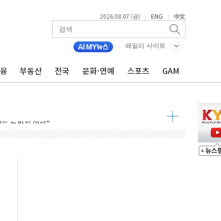
2026.08.07 (금)
ENG
中文
|
|
패밀리 사이트
금융
부동산
전국
문화·연예
스포츠
GAM
주재… "전폭적 공급 확대·속도전 총력"
…美 태양광주 급등
도 놀랍지 않아"
태양광 착공…여의도 1.6배 규모
...금융주 낙폭 커
정책 아냐" 해명
~9일 최대 100mm 호우
결… 수니파 국가들의 새 안보 협력 구도
비온 59㎡ 18억원대
-서울시 '정책 엇박자'