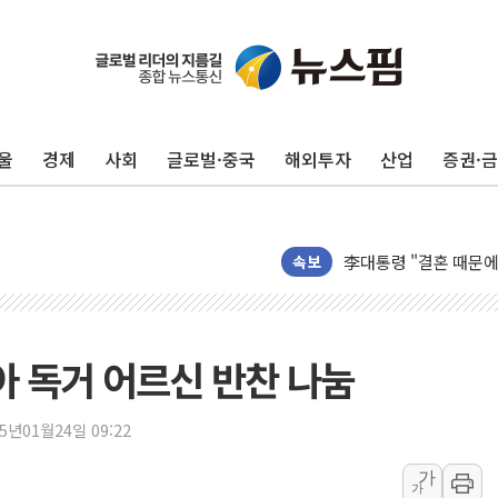
울
경제
사회
글로벌·중국
해외투자
산업
증권·
폐기물 수거하다 참변
서울 중랑구 주택가서 
李대통령 "결혼 때문에 
여수 오동도 인근 해상
속보
추미애, '위안부' 피해
인천 선재도 갯벌서 해루
인천서 말다툼 중 어머니
아 독거 어르신 반찬 나눔
'화합' 꺼낸 김민석에
李대통령, ISA 개편 
25년01월24일 09:22
동해중부 전 해상 풍랑
가
가
연일 폭염에 온열질환 