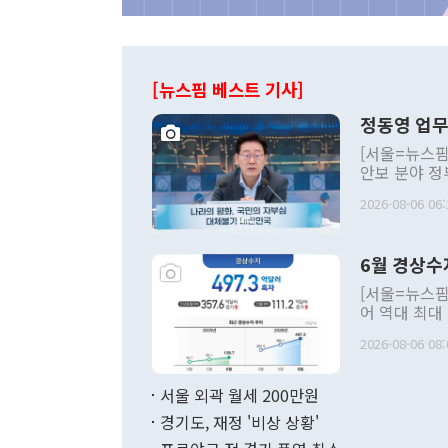
[뉴스핌 베스트 기사]
정동영 업무
[서울=뉴스핌
안보 분야 정
평화공존 발전
2026-08-06 06:
발언 중에는 
언한 것이 있
령은 공개적으
6월 경상수
주의적 희망에
관의 대북 정
[서울=뉴스핌
관 부처 장관
어 역대 최대
관의 무리한 
출 호조로 월
다. [정동영 통일부 장관이 지난달 23일 오후 서울 종로구 정부서울청사에
2026-08-06 08:
료=한국은행] 한국은행이 6일 발표한 '2026년 6월 국제수지(잠정)'에
서 취임 1주년 
면 지난 6월
부 장관 권한
1000만달러
서울 외곽 월세 200만원
발전 구상'을
이에 따라 올
적 갈등 해결
경기도, 재정 '비상 상황'
했다. 경상수
결과 혐오의 
9000만달러