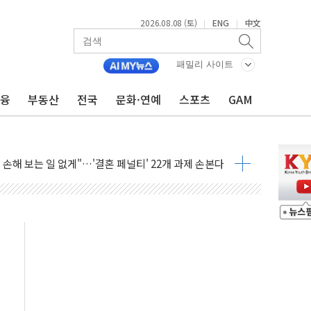
2026.08.08 (토)
ENG
中文
|
|
패밀리 사이트
금융
부동산
전국
문화·연예
스포츠
GAM
…60대 환경미화원 수거차에 치여 사망
흉기 난동…60대 남성 2명 숨져
손해 보는 일 없게"…'결혼 페널티' 22개 과제 손본다
서 모터보트 전복…1명 사망·1명 실종
자 기림의 날 참석..."국제적 시민 연대로 목소리 내야"
질 중 실종 60대 나흘만에 숨진 채 발견
 흉기 살해 10대 아들 체포
 '뻔뻔' 받아친 정청래…제주 연설서 신경전 고조
재검토 지시…與 "적극 환영"·野 "졸속 국정"
주의보…10일까지 최대 3.5m 높은 물결
사망 23명…정부, 비상대응기구 가동