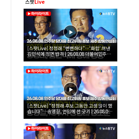
스팟
Live
[스팟Live] 정청래 “뻔뻔하다”…‘화합’ 꺼낸
김민석에 정면 반격 | 26.08.08 더불어민주당
당대표·최고위원 후보 제주 합동연설회
[스팟Live] “정청래 후보 그동안 고생 많이 했
습니다”…송영길, 연임에 선 긋기 | 26.08.08
더불어민주당 당대표·최고위원 후보 제주 합
동연설회