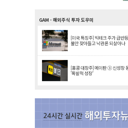
GAM
- 해외주식 투자 도우미
[미국 특징주] 빅테크 주가 급반등..
불안 잦아들고 낙관론 되살아나
[홍콩 대장주] 메이퇀 ③ 신성장
'폭발적 성장'