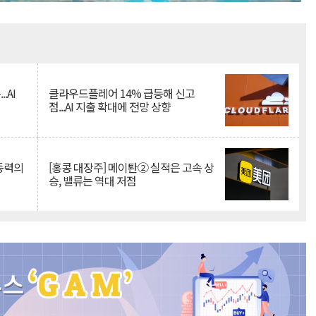
Mute
.AI
클라우드플레어 14% 급등해 신고
점...AI 지출 확대에 전망 상향
 동력의
[홍콩 대장주] 메이퇀② 실적은 고속 상
승, 밸류는 역대 저점