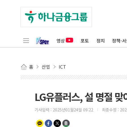
영상
포토
정치
정책·서
홈
산업
ICT
LG유플러스, 설 명절 맞
기사입력 :
2025년01월24일 09:22
최종수정 :
20