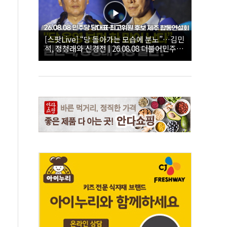
[스팟Live] “당 돌아가는 모습에 분노”…김민
석, 정청래와 신경전 | 26.08.08 더불어민주당
당대표·최고위원 후보 제주 합동연설회