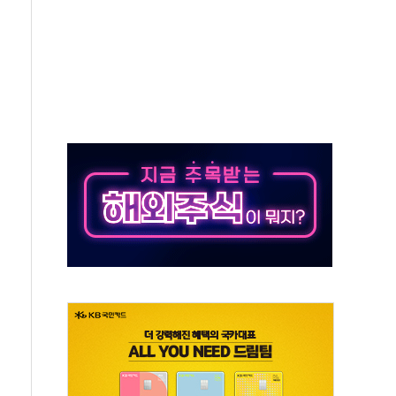
, 수도 베이징도 부동산 규제 철폐
위 상승으로 피서객 7명 고립…전원 구조
별똥별 멍' 운영…페르세우스 유성우 관측
시간당 50mm 이상 폭우…호우경보 발효
0대 숨져…온열질환 여부 조사
능시험 오전 집중 편성…체감온도 38도 넘으면 중단
누르기 방지법' 전면 재검토 지시
시간당 20~30mm 강한 비...가뭄 해소될 듯
지속…내륙 곳곳 소나기