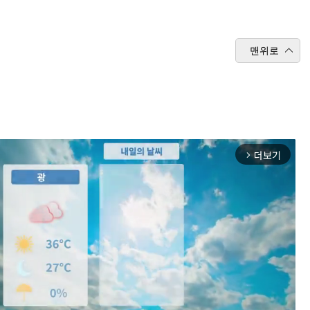
맨위로
더보기
arrow_forward_ios