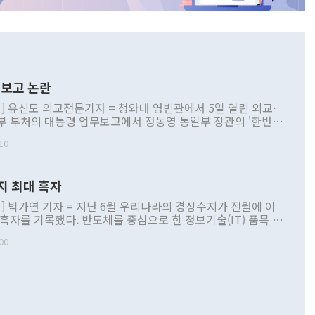
보고 논란
] 유신모 외교전문기자 = 청와대 영빈관에서 5일 열린 외교·
부 부처의 대통령 업무보고에서 정동영 통일부 장관의 '한반도
 구상'과 업무보고 발언이 논란을 빚고 있다. 이날 정 장관의
10
정부 내 조율을 거치지 않은 사안을 정책으로 추진하겠다고 공
는가 하면 사실 관계에 맞지 않은 설명도 있었다. 이재명 대통
로 신중을 기해 달라고 경고했고, 조현 외교부 장관은 '이상
지 최대 흑자
 근거한 비현실적 구상'이라는 비판을 내놨다. 그동안 정 장
책 관련 발언이 물의를 빚은 적은 여러 번 있지만 대통령과 유
] 박가연 기자 = 지난 6월 우리나라의 경상수지가 전월에 이
이 공개적으로 부정적 입장을 표명한 것은 이례적이다. 정 장
 흑자를 기록했다. 반도체를 중심으로 한 정보기술(IT) 품목 수
대북 접근법과 월권을 제어해야 한다는 목소리도 높아지고 있
간 상품수출이 처음으로 1000억달러를 넘어선 영향이다. [자
00
 따르
기자간담회를 하고 있다. [사진=통일부] 2026.07.23 ◆통일
 경상수지는 497억3000만달러 흑자로 집계됐다. 전월(386억
 넘어선 주장 정 장관은 이날 업무보고에서 '한반도 평화공존
)에 이어 두 달 연속 월간 기준 역대 최대 기록을 갈아치웠다.
 설명하면서 이재명 정부 2년차 핵심 과제로 상호 존중·평화
해 상반기 누적 경상수지 흑자는 1910억1000만달러를 기록
·핵 없는 한반도 등 3대 기본 방향을 제시했다. 정 장관은 "대
지 흑자를 견인한 것은 상품수지다. 6월 상품수지는 478억
언어는 멈춰야 한다"면서 주적 용어 대체를 주장했다. 지난 25
 흑자를 기록하며 전월에 이어 역대 최대를 다시 썼다. 국제수