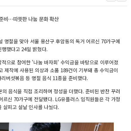
中 전방위 아파트 부양
인제 용대리 계곡서 수
 준비…따뜻한 나눔 문화 확산
동해시, 11~14일 '
강원 중·남부 동해안 
 설 명절을 맞아 서울 용산구 후암동의 독거 어르신 70가구에
청양 밭에서 일하던 9
행했다고 24일 밝혔다.
폭염에 車 운전면허 기
李대통령, 'ISA·주가
적으로 참여한 '나눔 바자회' 수익금을 바탕으로 이루어졌
'호우 특보' 경북 울진 
광고 제작에 사용된 의상과 소품 189건이 기부돼 총 수익금이
타리버섯볶음 등 명절 음식 11종을 준비했다.
주말 무더위·열대야 
분의 음식을 직접 조리하며 정성을 더했다. 준비된 반찬 꾸러
어르신 70가구에 전달됐다. LG유플러스 임직원들은 각 가정
 살피고 설날 인사를 나눴다.