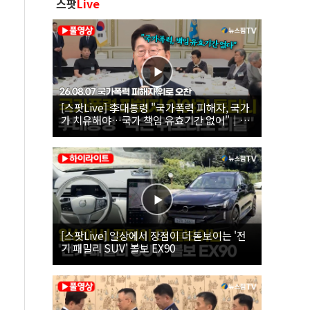
스팟
Live
[스팟Live] 李대통령 "국가폭력 피해자, 국가
가 치유해야…국가 책임 유효기간 없어"｜
26.08.07 국가폭력 피해자 위로 오찬
[스팟Live] 일상에서 장점이 더 돋보이는 '전
기 패밀리 SUV' 볼보 EX90