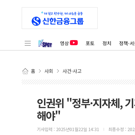
영상
포토
정치
정책·서
홈
사회
사건·사고
인권위 "정부·지자체, 
해야"
기사입력 :
2025년01월22일 14:31
최종수정 :
20