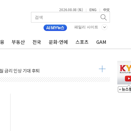
체결… 이스라엘·이란 위협에 맞설 자체 억지력 강화
2026.08.08 (토)
ENG
中文
|
|
 다음 주"
령…트럼프 제동
패밀리 사이트
주일 이상 '올스톱'… 美 해상봉쇄 영향
금융
부동산
전국
문화·연예
스포츠
GAM
개입했나" 촉각
용 쇼크에 반도체주 '활짝'
우려 후퇴…나스닥 선물 1%대 상승
…9월 금리 인상 기대 후퇴
체결
라우드플레어·태양광주↑ VS 트레이드데스크·웬디스↓
종자 7359명 끝까지 찾겠다"
 톤 낮춰
항시 '시끌'
름…수도권 집중 완화 전환점"
 주재… "전폭적 공급 확대·속도전 총력"