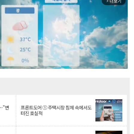
더보기
arrow_forward_ios
Mute
…"변
프론트도어 ① 주택시장 침체 속에서도
터진 호실적