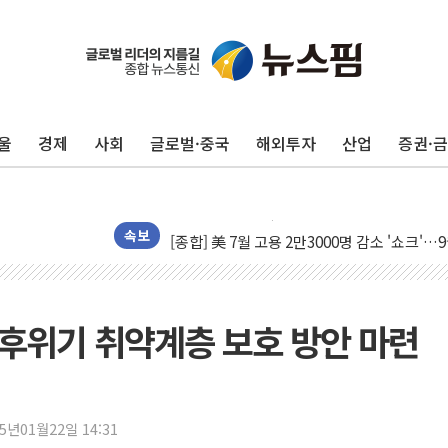
[종합] 이슬람 수니파 3국, '공동방위협정' 
트럼프, 백신·자폐증 행정명령 검토…"이르면
美 항소법원, 백악관 무도회장 공사 중단 명
이란의 핵심 원유 수출항 '하르그섬', 최근 1
울
경제
사회
글로벌·중국
해외투자
산업
증권·
美 고용 쇼크에 엔화 장중 급등…시장은 "또 
[AI MY 뉴스] 뉴욕 반도체주 프리뷰...美 고
뉴욕증시 프리뷰, 美 고용 쇼크에 금리 인상 
[종합] 美 7월 고용 2만3000명 감소 '쇼크'
속보
[사진] 이슬람 수니파 3개국, 공동방위협정 
뉴욕증시 개장 전 특징주...아틀라시안·클
보훈부, 미 DPAA와 MOU… "6·25 미군 실
기후위기 취약계층 보호 방안 마련
트럼프 "금리 내려야"…파월 때와 달리 워시엔
특정 정치인 측근 포항시 정책특보 내정설...포
李 "해남 태양광, 대한민국 다음 100년 밑거
25년01월22일 14:31
李 대통령, '6시간 마라톤 부동산 2차 회의'