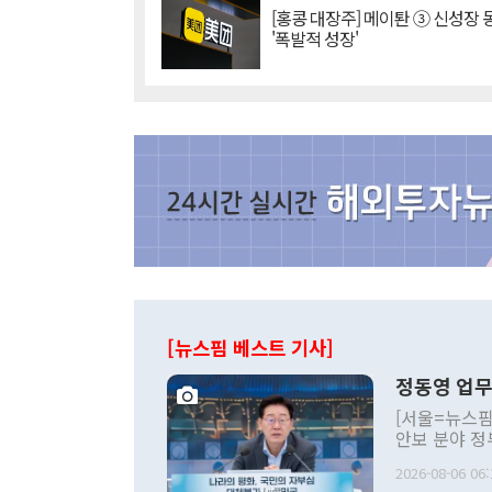
[홍콩 대장주] 메이퇀 ③ 신성장
'폭발적 성장'
[뉴스핌 베스트 기사]
정동영 업무
[서울=뉴스핌
안보 분야 정
평화공존 발전
2026-08-06 06:
발언 중에는 