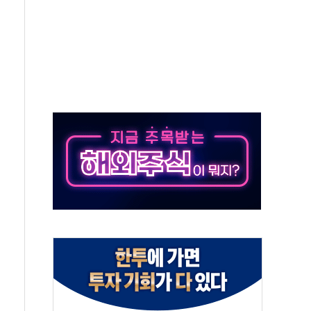
…美 태양광주 급등
해도 놀랍지 않아"
태양광 착공…여의도 1.6배 규모
...금융주 낙폭 커