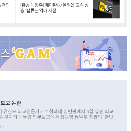
 동력의
[홍콩 대장주] 메이퇀② 실적은 고속 상
승, 밸류는 역대 저점
보고 논란
] 유신모 외교전문기자 = 청와대 영빈관에서 5일 열린 외교·
부 부처의 대통령 업무보고에서 정동영 통일부 장관의 '한반도
 구상'과 업무보고 발언이 논란을 빚고 있다. 이날 정 장관의
10
정부 내 조율을 거치지 않은 사안을 정책으로 추진하겠다고 공