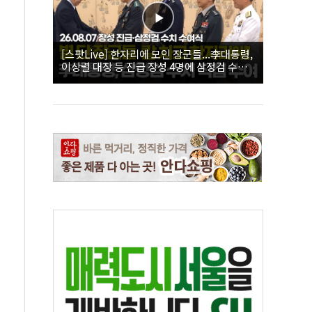
[스팟Live] 한자리에 모인 장군들...李대통령,
이상렬 대장 등 진급 장성 4명에 삼정검 수치
직접 수여｜26.08.07 장성 진급·삼정검 수치
수여식