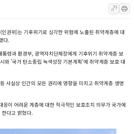
가
트럼프, 中 겨냥 폴리실리콘 관세 15% 부과
가
[사진] 빈살만과 에르도안의 만남
이란와이어 "이란 최고지도자 위독…곧 사망
회(인권위)는 기후위기로 심각한 위험에 노출된 취약계층에 대
남동발전, 해남군에 국내 최대 규모 400MW 
했다.
[인도증시] 중동 불안 속 유가 상승에 소폭 하락
 대통령과 환경부, 광역자치단체장에게 기후위기 취약계층 보
명시와 '국가 탄소중립 녹색성장 기본계획'에 취약계층 보호 대
 등 사실상 인간의 모든 권리에 영향을 미치고 취약계층 생명
대응이 어려운 계층에 대한 적극적인 보호조치 의무가 국가에
 한다고 밝혔다.