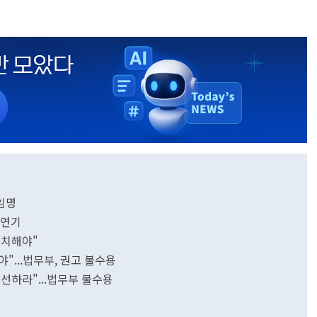
임명
 연기
설치해야"
...법무부, 권고 불수용
선하라"...법무부 불수용