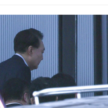
보훈부, 미 DPAA와 MOU… "6·25 미군 실종자 7359명
트럼프 "금리 내려야"…파월 때와 달리 워시엔 톤 낮춰
특정 정치인 측근 포항시 정책특보 내정설...포항시 '시끌'
李 "해남 태양광, 대한민국 다음 100년 밑거름…수도권 집
李 대통령, '6시간 마라톤 부동산 2차 회의' 주재… "전폭
트럼프, 中 겨냥 폴리실리콘 관세 15% 부과…美 태양광주