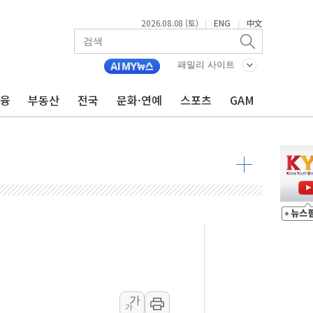
2026.08.08 (토)
ENG
中文
|
|
최고치
 요구
패밀리 사이트
낮아지며 상승… STOXX 600 지수는 나흘 연속 최고치
금융
부동산
전국
문화·연예
스포츠
GAM
세
엘·이란 위협에 맞설 자체 억지력 강화
동
톱'… 美 해상봉쇄 영향
각
체주 '활짝'
스닥 선물 1%대 상승
상 기대 후퇴
가
가
·태양광주↑ VS 트레이드데스크·웬디스↓