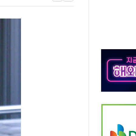
 끝까지 찾겠다"
중 완화 전환점"
적 공급 확대·속도전 총력"
 급등