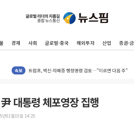
뉴욕증시, 고용 쇼크에 금리 인상 우려 후퇴…S&P500 
트럼프, 쿡 연준 이사 해임 재추진…"26일까지 의혹 소명"
유럽증시, 美 고용 예상 밖 부진에 연준 금리 인상 가능성 
울
경제
사회
글로벌·중국
해외투자
산업
증권·
미 연준 매파 기세 꺾이나…고용 감소에 9월 동결 전망 우
[종합] 이슬람 수니파 3국, '공동방위협정' 체결… 이스라
트럼프, 백신·자폐증 행정명령 검토…"이르면 다음 주"
美 항소법원, 백악관 무도회장 공사 중단 명령…트럼프 제
속보
이란 핵심 원유 수출항 '하르그섬', 최근 1주일 이상 '올스
美 고용 쇼크에 엔화 장중 급등…시장은 "또 개입했나" 촉
[AI MY 뉴스] 뉴욕 반도체주 프리뷰...美 고용 쇼크에 반도
, 尹 대통령 체포영장 집행
뉴욕증시 프리뷰, 美 고용 쇼크에 금리 인상 우려 후퇴…나
[종합] 美 7월 고용 2만3000명 감소 '쇼크'…9월 금리 인
25년01월15일 14:25
[사진] 이슬람 수니파 3개국, 공동방위협정 체결
뉴욕증시 개장 전 특징주...아틀라시안·클라우드플레어