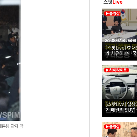
스팟
Live
[스팟Live] 李
가 치유해야…국
26.08.07 국
[스팟Live] 일
기 패밀리 SUV' 
대통령 관저 앞