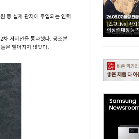
인원 등 실제 관저에 투입되는 인력
[스팟Live] 한
이상렬 대장 등 
직접 수여｜26.0
 2차 저지선을 통과했다. 공조본
수여식
충돌은 벌어지지 않았다.