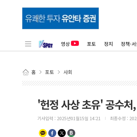
영상
포토
정치
정책·서
홈
포토
사회
'헌정 사상 초유' 공수처
기사입력 :
2025년01월15일 14:21
최종수정 :
20