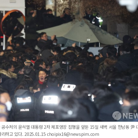
= 공수처의 윤석열 대통령 2차 체포영장 집행을 앞둔 15일 새벽 서울 한남동 尹 
고 있다. 2025.01.15 choipix16@newspim.com