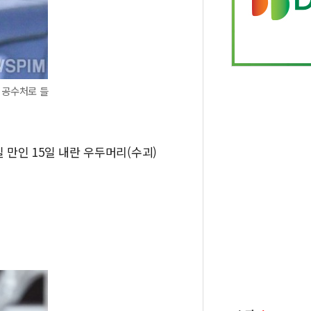
 공수처로 들
일 만인 15일 내란 우두머리(수괴)