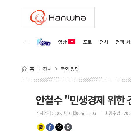
영상
포토
정치
정책·서
홈
정치
국회·정당
안철수 "민생경제 위한 
기사입력 :
2025년01월06일 11:03
최종수정 :
20