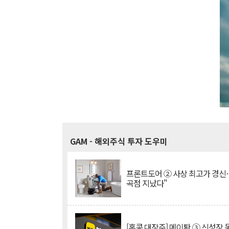
GAM
- 해외주식 투자 도우미
프론트도어 ② 사상 최고가 경신
곡점 지났다"
[홍콩 대장주] 메이퇀 ③ 신성장