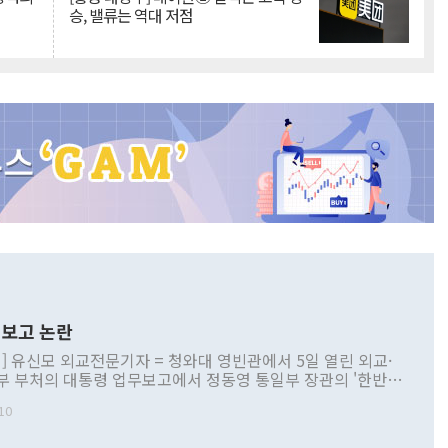
승, 밸류는 역대 저점
보고 논란
] 유신모 외교전문기자 = 청와대 영빈관에서 5일 열린 외교·
부 부처의 대통령 업무보고에서 정동영 통일부 장관의 '한반도
 구상'과 업무보고 발언이 논란을 빚고 있다. 이날 정 장관의
10
정부 내 조율을 거치지 않은 사안을 정책으로 추진하겠다고 공
는가 하면 사실 관계에 맞지 않은 설명도 있었다. 이재명 대통