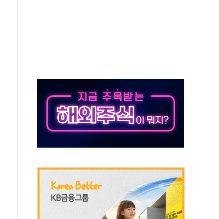
길·노량진·장위 서울 알짜 단지 주목
교 통합' 규탄 결의안 발의…이준석·한동훈 동참
노원구 어르신에 삼계탕 배식 봉사
0% 적용하니…재건축보다 재개발 사업성 개선↑
콘텐츠 '소셜아이어워드' 대상 수상
PG 투입 비중 37%…하반기 확대 추진"
금 사라진다, OK·애큐온·페퍼만 남아
만에 서울서 40도 넘어
범…에너지 유니콘기업 본격 육성
에 54조 투자…D램·낸드 동시 증설