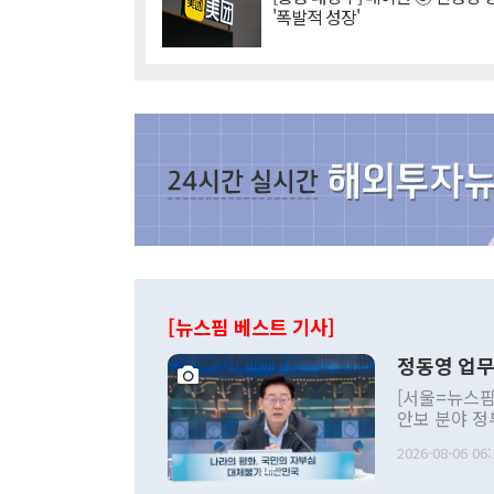
'폭발적 성장'
[뉴스핌 베스트 기사]
정동영 업무
[서울=뉴스핌
안보 분야 정
평화공존 발전
2026-08-06 06:
발언 중에는 
언한 것이 있