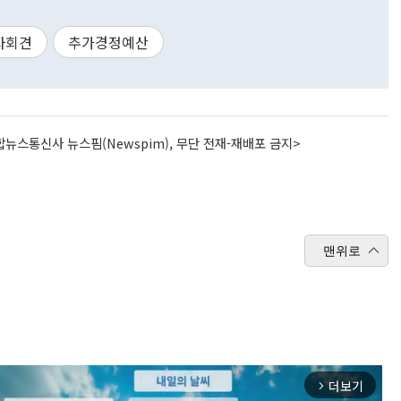
자회견
추가경정예산
뉴스통신사 뉴스핌(Newspim), 무단 전재-재배포 금지>
맨위로
더보기
arrow_forward_ios