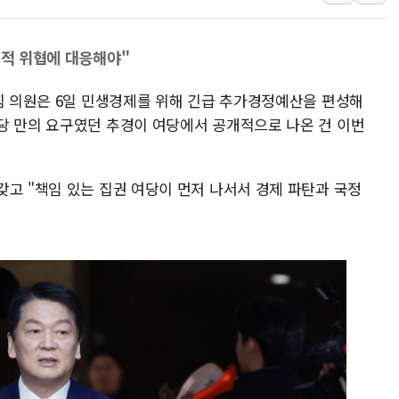
'무순위' 기회 왔다…신
野 의원 42명, '사관학
접적 위협에 대응해야"
IPARK현대산업개발, 
준공업지역 용적률 40
의힘 의원은 6일 민생경제를 위해 긴급 추가경정예산을 편성해
현대해상, 유튜브 양육 
당 만의 요구였던 추경이 여당에서 공개적으로 나온 건 이번
[컨콜] 롯데케미칼, "L
대형 저축은행 4%대 예
갖고 "책임 있는 집권 여당이 먼저 나서서 경제 파탄과 국정
서울 노원 40.2도…8년 
한전, 한전기술지주 출
SK하이닉스, 용인·청주