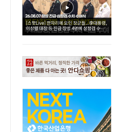
[스팟Live] 한자리에 모인 장군들...李대통령,
이상렬 대장 등 진급 장성 4명에 삼정검 수치
직접 수여｜26.08.07 장성 진급·삼정검 수치
수여식