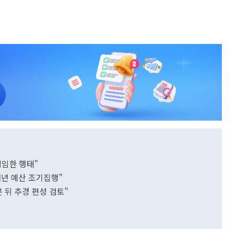
책임한 행태"
"내년 예산 조기집행"
 뒤 추경 편성 검토"