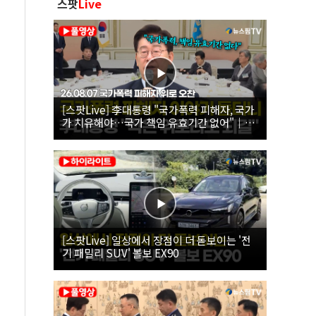
스팟
Live
[스팟Live] 李대통령 "국가폭력 피해자, 국가
가 치유해야…국가 책임 유효기간 없어"｜
26.08.07 국가폭력 피해자 위로 오찬
[스팟Live] 일상에서 장점이 더 돋보이는 '전
기 패밀리 SUV' 볼보 EX90