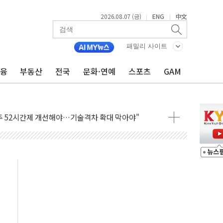
2026.08.07 (금)
ENG
中文
|
|
패밀리 사이트
금융
부동산
전국
문화·연예
스포츠
GAM
…한화·흥국·한투 참여
주 52시간제 개선해야…기술격차 확대 막아야"
약 타결…연봉 6.3% 인상
 등 8~9월 공연 라인업 공개
지 3개 보급단 '1등급 스마트 물류센터' 전환
 테라스 떨어져…SK에코플랜트 "전수 조사"
보 GAM - 맛보기편 (8/7)
다"...송영길·정청래·김민석, 호남 경선 앞두고 총력전
속도…"3분기 추가 방안 발표"