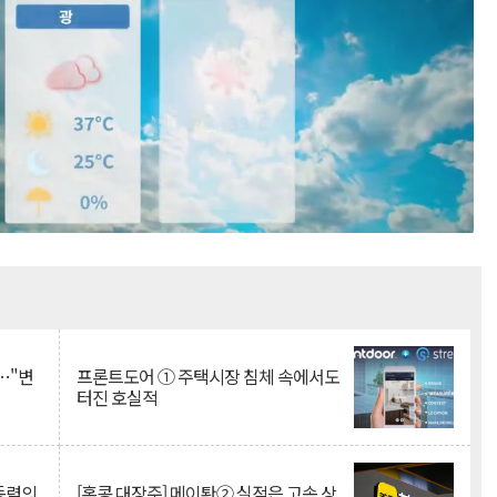
Mute
…"변
프론트도어 ① 주택시장 침체 속에서도
터진 호실적
 동력의
[홍콩 대장주] 메이퇀② 실적은 고속 상