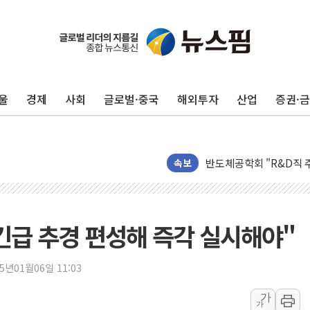
울
경제
사회
글로벌·중국
해외투자
산업
증권·
[인사] 공정거래위원회
KDB생명 본입찰 3파전
반도체공학회 "R&D직 
속보
카카오, 2026년 임금협
현대카드, 박재범·실리카겔
[르포] 육군, 2031년까
긴급 추경 편성해 즉각 실시해야"
송도 신축 아파트서 외벽
깊이가 다른 글로벌 투자 정
25년01월06일 11:03
"호남 없이 민주 당권 없
SK하이닉스, 주주환원 
가
가