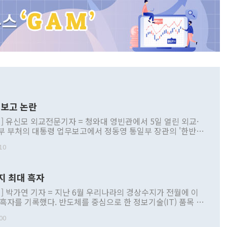
보고 논란
] 유신모 외교전문기자 = 청와대 영빈관에서 5일 열린 외교·
부 부처의 대통령 업무보고에서 정동영 통일부 장관의 '한반도
 구상'과 업무보고 발언이 논란을 빚고 있다. 이날 정 장관의
10
정부 내 조율을 거치지 않은 사안을 정책으로 추진하겠다고 공
는가 하면 사실 관계에 맞지 않은 설명도 있었다. 이재명 대통
로 신중을 기해 달라고 경고했고, 조현 외교부 장관은 '이상
지 최대 흑자
 근거한 비현실적 구상'이라는 비판을 내놨다. 그동안 정 장
책 관련 발언이 물의를 빚은 적은 여러 번 있지만 대통령과 유
] 박가연 기자 = 지난 6월 우리나라의 경상수지가 전월에 이
이 공개적으로 부정적 입장을 표명한 것은 이례적이다. 정 장
 흑자를 기록했다. 반도체를 중심으로 한 정보기술(IT) 품목 수
대북 접근법과 월권을 제어해야 한다는 목소리도 높아지고 있
간 상품수출이 처음으로 1000억달러를 넘어선 영향이다. [자
00
 따르