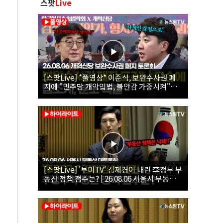
스팟
Live
[스팟Live] *풀영상* 이준석, 보완수사권 폐
지에 "민주당 개악입법, 불안감 가중시켜"｜
26.08.06 개혁신당 보완수사권 폐지 토론회
[스팟Live] '투미TV' 김제경이 내린 李정부 부
동산 정책 점수는? | 26.08.06 서울시 부동산
대토론회