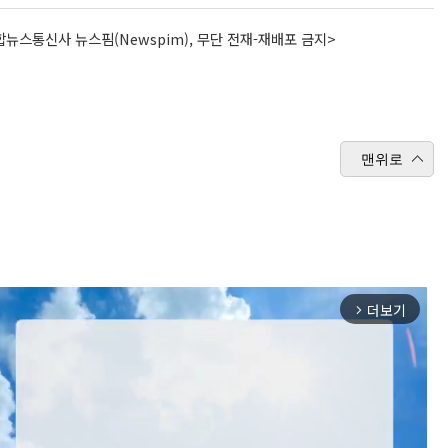
뉴스통신사 뉴스핌(Newspim), 무단 전재-재배포 금지>
맨위로
더보기
arrow_forward_ios