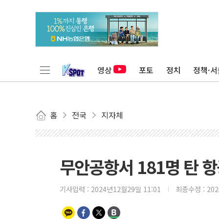
영상
포토
정치
정책·서
홈
전국
지자체
무안공항서 181명 탄 
기사입력 :
2024년12월29일 11:01
최종수정 :
20