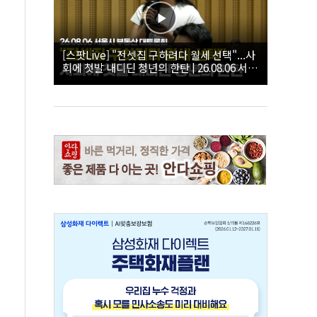
[스팟Live] "전셋집 구하려다 월세 선택"...사
회에 첫발 내디딘 청년의 한탄 | 26.08.06 서울
시 부동산 대토론회