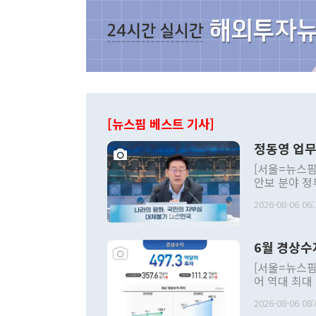
[뉴스핌 베스트 기사]
정동영 업무
[서울=뉴스핌
안보 분야 정
평화공존 발전
2026-08-06 06:
발언 중에는 
언한 것이 있
령은 공개적으
6월 경상수
주의적 희망에
관의 대북 정
[서울=뉴스핌
관 부처 장관
어 역대 최대
관의 무리한 
출 호조로 월
다. [정동영 통일부 장관이 지난달 23일 오후 서울 종로구 정부서울청사에
2026-08-06 08:
료=한국은행] 한국은행이 6일 발표한 '2026년 6월 국제수지(잠정)'에