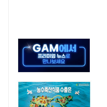
무해한 표면 부식 물질"
분만에 진화...외국인 노동자 숨져
즌2
축 피해 최소화 '총력 대응'
유입에도 박스권…美 암호화폐 법안 처리 여부도 변수
 '62일째'..."대부분 여기서 상주"
환자 2665명·사망 23명