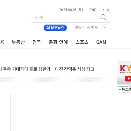
2026.08.06 (목)
ENG
中文
|
|
주 차익실현 속 혼조세...웨스턴디지털·샌디스크↓
패밀리 사이트
 긴급회의 개최
금융
부동산
전국
문화·연예
스포츠
GAM
호르무즈 재개방 기대에 강세
조까지, 상승...호실적 보고 기업 상승세 뚜렷
인 '사파리' 공격… 시민들 공포감 극대화 전략
' 임시 주총 기대감에 홀로 상한가…마진 잔액은 사상 최고
버리지 위험수위…숨은 차입이 더 큰 변수"
대응 1단계 진압 중
야, 경쟁상대 中과 비교해야"
하는 '선봉'의 대민 봉사
미사일 1발 발사… 올해 10번째·42일 만 도발
 새 안보 위기… 반군·마약카르텔이 습득해 전투 활용
어선 구조