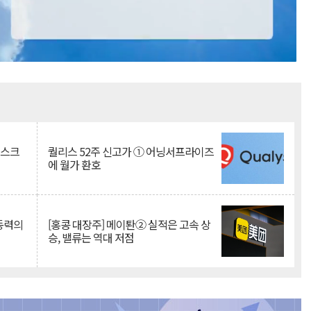
Mute
리스크
퀄리스 52주 신고가 ① 어닝서프라이즈
에 월가 환호
 동력의
[홍콩 대장주] 메이퇀② 실적은 고속 상
승, 밸류는 역대 저점