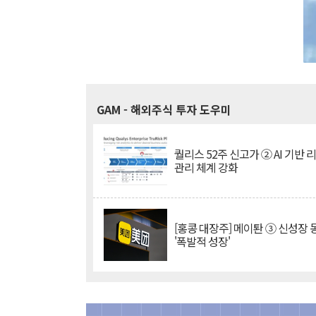
GAM
- 해외주식 투자 도우미
퀄리스 52주 신고가 ② AI 기반 
관리 체계 강화
[홍콩 대장주] 메이퇀 ③ 신성장
'폭발적 성장'