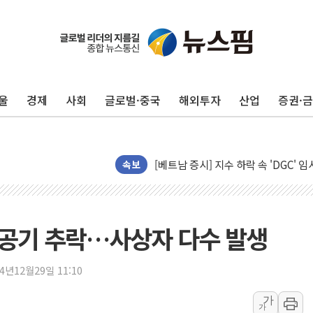
뉴욕 증시 프리뷰, 미 주가선물 AI
청와대, 北 단거리 탄도미사일 발사에
울
경제
사회
글로벌·중국
해외투자
산업
증권·
금값 7주 만에 최고…美 고용 둔화·
[인도증시] 중동 긴장 완화에 실적 호
러, 1인칭시점 드론으로 우크라 민간
[베트남 증시] 지수 하락 속 'DGC
속보
'월가의 황제' 다이먼 "금융시장 레
양주 섬유염색공장서 화재 1명 중상…
김정관 산업부 장관 "주 52시간 손봐
항공기 추락…사상자 다수 발생
해군 1함대 창설 80주년…지역과 함께
[3보] 북, 원산서 동해로 단거리 탄도
24년12월29일 11:10
우크라 드론 전술, 중남미 콜롬비아에
가
동해해경, 독도 해상서 부유물 감긴 
가