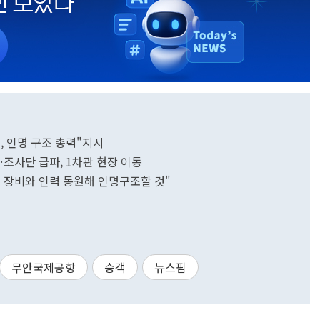
, 인명 구조 총력"지시
조사단 급파, 1차관 현장 이동
 장비와 인력 동원해 인명구조할 것"
무안국제공항
승객
뉴스핌