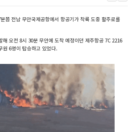
주한미군 "오산기지 누출, 백린 아닌 
구미 폐염산처리업체서 불 2시간30여
9시 7분쯤 전남 무안국제공항에서 항공기가 착륙 도중 활주로를
해군과 함께하는 '불금전파, 송정' 시
강원도 폭염특보 11일째…온열질환·가
해 오전 8시 30분 무안에 도착 예정이던 제주항공 7C 2216
[코인 시황] 비트코인, ETF 자금 
무원 6명이 탑승하고 있었다.
[르포] 39도 폭염 속 잠실 개표소 시위
강원·전라권 폭염중대경보 확대…온열질