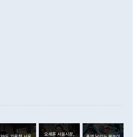
기자간담회를 하고 있다. [사진=통일부] 2026.07.23 ◆통일
 경상수지는 497억3000만달러 흑자로 집계됐다. 전월(386억
 넘어선 주장 정 장관은 이날 업무보고에서 '한반도 평화공존
)에 이어 두 달 연속 월간 기준 역대 최대 기록을 갈아치웠다.
 설명하면서 이재명 정부 2년차 핵심 과제로 상호 존중·평화
해 상반기 누적 경상수지 흑자는 1910억1000만달러를 기록
·핵 없는 한반도 등 3대 기본 방향을 제시했다. 정 장관은 "대
지 흑자를 견인한 것은 상품수지다. 6월 상품수지는 478억
언어는 멈춰야 한다"면서 주적 용어 대체를 주장했다. 지난 25
 흑자를 기록하며 전월에 이어 역대 최대를 다시 썼다. 국제수
D(완전하고 검증가능하며 되돌릴 수 없는 비핵화) 구도는 이미
수출은 1123억7000만달러로 전년 동월 대비 84.5% 증가하
했다. 또 "현 시점에서 흘러간 선(先)비핵화만 되뇌는 것은
 처음으로 1000억달러를 넘어섰다. 상품수입은 644억8000만
 데 힘이 되지 않는다"고 주장했다. 정 장관은 또 "정전 체제
6% 늘었다. 통관 기준으로는 반도체 수출이 전년 동월 대비
로 바꾸는 논의에 착수하겠다"면서 "북·미 정상회담 견인과
증했고 컴퓨터·주변기기(SSD)는 282.7% 증가했다. IT 품목
화의 동력을 확보하기 위해 최선을 다할 것"이라고 말했다. 하
.4% 늘었으며 비IT 품목도 ▲석유제품(47.5%) ▲화공품
령은 정 장관의 구상에 대부분 제동을 걸었다. 이 대통령은 "평
▲철강제품(17.9%) ▲승용차(6.1%) 등을 중심으로 18.6% 증가
 정치적으로 악용되는 측면이 있다"며 "많이 조심하셔야 한
준 수입은 ▲원자재(30.5%) ▲자본재(35.3%) ▲소비재
다. 북한을 다른 이름으로 불러야 한다는 주장에는 "표현에 꼬
가 모두 늘었다. 서비스수지는 12억9000만달러 적자를 기록해 전
정쟁으로 휘몰아 들어가면 원래 하고자 했던 데에서 오히려 나
000만달러)보다 적자 폭이 확대됐다. 여행수지는 외국인 입국자
래될 수 있다"고 경고했다. 이 대통령은 남북 신뢰 구축을 위해
증료 인상 등에 따른 출국자 감소로 4억4000만달러 흑자를
합의를 선제적으로 복원해야 한다는 정 장관의 주장에 대해서도
지식재산권사용료수지는 전월 흑자에서 4억4000만달러 적자
대로 하는 게 과연 한반도의 평화와 안정에 플러스냐, 결론적
 본원소득수지는 배당소득을 중심으로 32억7000만달러 흑자
이 들 때도 있다"며 부정적으로 반응했다. 조현 외교부 장
월(21억7000만달러)보다 흑자 폭이 확대됐다. 배당소득수지
 사후 브리핑에서 정 장관이 언급한 '4자 회담'에 대해 "이상
이 늘어난 데다 전월 분기배당에 따른 기저효과로 배당지급이
 어떤 희망이라 하더라도 그건 아직 조율되지 않은 방법"이
6000만달러 흑자를 나타냈다. 금융계정 순자산은 6월 중 467
들께서 디스카운트해 주시면 좋겠다"고 선을 그었다. 정 장관
러 증가해 월간 기준 역대 최대 증가 폭을 기록했다. 종전 최대
아 블라디보스토크에서 열리는 '동방경제포럼(EEF)'을 언급하
월(369억9000만달러)을 넘어선 것이다. 직접투자에서는 내국
원에서 (참석을) 검토하고 있다"고 발언한 데 대해서도 조 장관
가 80억1000만달러, 외국인의 국내투자가 46억3000만달러
외교부의 몫"이라며 "아직 거기까지 진도가 나가지 않았다"고
오세훈 서울시장,
. 증권투자에서는 외국인의 국내 주식 매도세가 이어졌다. 외
39도 기록한 서울
폭염 날리는 물놀이