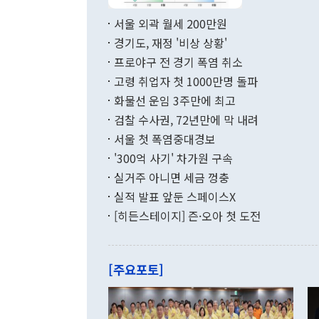
서 취임 1주년 
면 지난 6월
부 장관 권한
1000만달러
서울 외곽 월세 200만원
발전 구상'을
이에 따라 올
적 갈등 해결
경기도, 재정 '비상 상황'
했다. 경상수
결과 혐오의 
9000만달러
프로야구 전 경기 폭염 취소
년간의 CVI
지 기준 상품
고령 취업자 첫 1000만명 돌파
무너졌다고도 
며 월간 기준
현실을 바꾸는
달러로 38.
화물선 운임 3주만에 최고
를 평화 체제
196.9% 급
검찰 수사권, 72년만에 막 내려
함께 4자 대
수출은 160
지만 이 대통
서울 첫 폭염중대경보
(18.6%) 
화공존 정책이
했다. 통관 기
'300억 사기' 차가원 구속
다"고 지적했
(16.4%)
투리가 잡혀 
실거주 아니면 세금 껑충
월(-10억9
쁜 상황이 초
증가와 유류할
실적 발표 앞둔 스페이스X
9·19 군사
기록했지만 
[히든스테이지] 즌·오아 첫 도전
"우리의 선의
로 전환됐다.
으로 약간의 의문
를 기록해 전
관은 업무보고
는 배당수입
주의에 근거한
줄면서 25억
[주요포토]
라며 "여러분
억1000만달
이 9월 러시
였던 올해 3
며 "정부 차
인의 해외투자
은 "그것은 
각각 증가했다