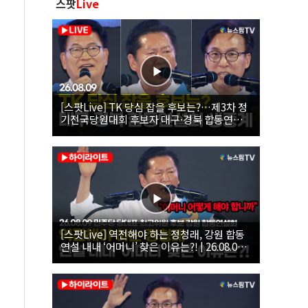
스팟
Live
[스팟Live] TK 당심 잡을 후보는?…제3차 정
기전국당원대회 후보자 대구·경북 합동연설
회 생중계 | 26.08.09
[스팟Live] 역전해야 하는 정청래, 강원 합동
연설 내내 ‘어머니’ 찾은 이유는?! | 26.08.09
더불어민주당 당대표·최고위원 후보 강원 합
동연설회