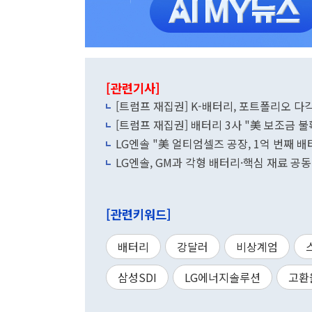
[관련기사]
[트럼프 재집권] K-배터리, 포트폴리오 다각
[트럼프 재집권] 배터리 3사 "美 보조금 
LG엔솔 "美 얼티엄셀즈 공장, 1억 번째 배
LG엔솔, GM과 각형 배터리·핵심 재료 공
[관련키워드]
배터리
강달러
비상계엄
삼성SDI
LG에너지솔루션
고환