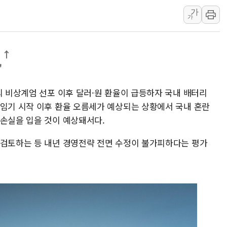
가
경인고속도로서 차량 4대 연
가
"AI가 먼저 알아채고 고친
삼성전자, 美국립연구소와 
 ↑
[인사] 국무조정실·국무
"
롯데백화점, 앰배서더 2기
한수원 "폭염 속 전력수급
의 비상계엄 선포 이후 달러·원 환율이 급등하자 국내 배터리
박형수 의원 '선관위 견제·감
 임기 시작 이후 환율 오름세가 예상되는 상황에서 국내 혼란
환손실을 입을 것이 예상돼서다.
장동혁, 李 대통령에 "결혼
정부, 독도 조사활동 日 항
 검토하는 등 내년 경영전략 전면 수정이 불가피하다는 평가