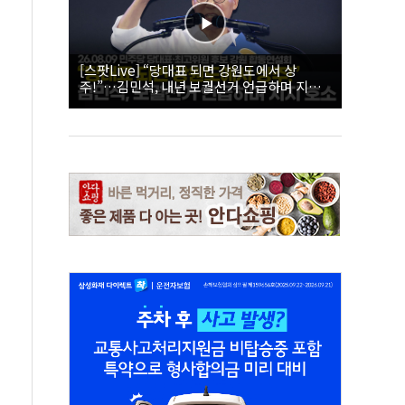
[스팟Live] “당대표 되면 강원도에서 상
주!”…김민석, 내년 보궐선거 언급하며 지지
호소 | 26.08.09 더불어민주당 당대표·최고위
원 후보 강원 합동연설회