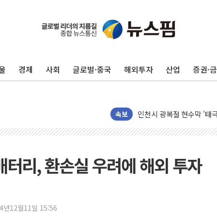
울
경제
사회
글로벌·중국
해외투자
산업
증권·
최태원, 노소영에 9440
하나금융, 명동 소상공인에 
인천시 광복절 현수막 '태
병무청, 보충역 전면 손질…
속보
홈플러스發 대형마트 판매,
윤준병·이해민 의원, '정부
'호우·산사태 주의보' 울진 
배터리, 환손실 우려에 해외 투자
여야, 황희 '버스 하우스' 
풀무원재단, '국제과학연극제
현대그린푸드 '텍사스로드하
24년12월11일 15:56
與 "세제개편안 8월 말 당