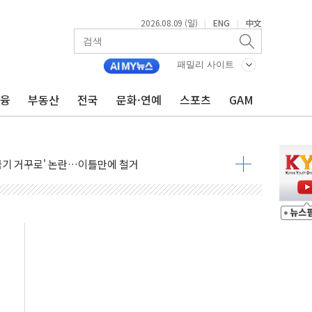
2026.08.09 (일)
ENG
中文
|
|
패밀리 사이트
금융
부동산
전국
문화·연예
스포츠
GAM
억 지급 확정되나…재상고 앞두고 막판 셈법
'행복상자' 전달
극기 거꾸로' 논란…이틀만에 철거
 예술·체육요원 최대 33% 감축
 역대 최대폭 감소한 9.4%↓…유통업계 양극화 심화
 특사'로 콜롬비아 대통령 취임식 참석
시간당 30mm 강한 비...호우 피해 없어
공방…野 "청년 우롱 기괴" vs 與 "송구한 해프닝"
 2026'서 어린이 과학연극 2편 수상
우스' 잠실점, 직장인 핫플레이스로 부상
정 조율 완료…초고가·비거주 1주택 등 여론 수렴"