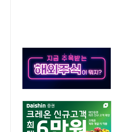
쇄 추돌…7세 남아 등 4명 부상
다"…LG유플러스, AI 홈네트워크 구현 첫발
영하 30도 극저온 난방기술 개발한다
총리비서실
 모집…지역 크리에이터 확대
 이상무"…김회천 사장, 원전 현장점검
독 강화' 2개 법 대표 발의
 페널티 만든 건 이 정권…신생아 특례 대출까지 줄여"
의에 "수용할 수 없다" 반박