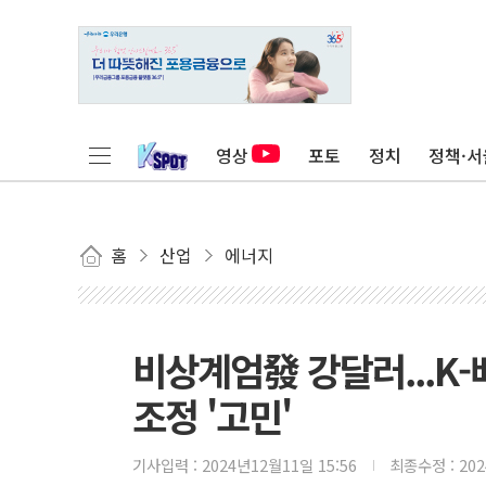
영상
포토
정치
정책·서
홈
산업
에너지
비상계엄發 강달러...K-
조정 '고민'
기사입력 :
2024년12월11일 15:56
최종수정 :
20