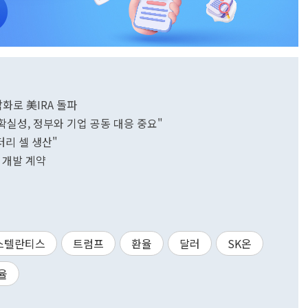
화로 美IRA 돌파
불확실성, 정부와 기업 공동 대응 중요"
터리 셀 생산"
동 개발 계약
스텔란티스
트럼프
환율
달러
SK온
율