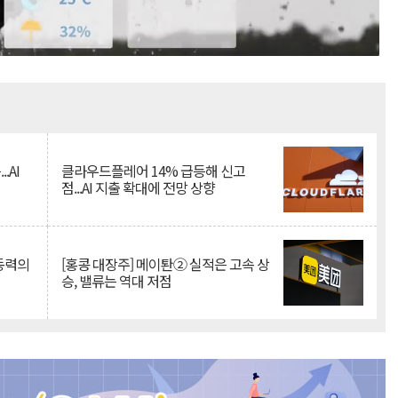
Mute
.AI
클라우드플레어 14% 급등해 신고
점...AI 지출 확대에 전망 상향
 동력의
[홍콩 대장주] 메이퇀② 실적은 고속 상
승, 밸류는 역대 저점