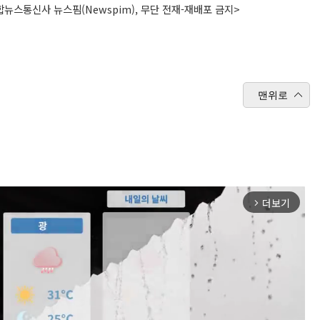
뉴스통신사 뉴스핌(Newspim), 무단 전재-재배포 금지>
맨위로
더보기
arrow_forward_ios