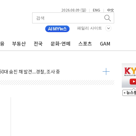
2026.08.09 (일)
ENG
中文
|
|
패밀리 사이트
금융
부동산
전국
문화·연예
스포츠
GAM
고 발생…작업자 1명 숨져
철강 AI융합실증센터' 들어선다
대 숨진 채 발견...경찰, 조사 중
1.48%p' 차 선두 유지...金 46.01% vs 鄭 44.53%
기 당선...합산득표율 68.63%
해 10대 구속…범행 후 반려견도 죽여
 정청래에 승리…金 48.54% vs 鄭 44.40%
경선 결과...김민석 48.54% 정청래 44.40%
발표...김민석 47.37% 정청래 45.71% 송영길 6.92%
발표...정청래 47.82% 김민석 46.35% 송영길 5.83%
발표...김민석 50.30% 정청래 41.94% 송영길 7.76%