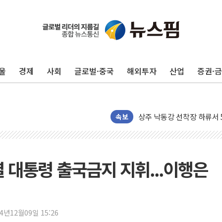
울
경제
사회
글로벌·중국
해외투자
산업
증권·
평택 진위면 공장서 질식사
포항 블루밸리 국가산단에 '
상주 낙동강 선착장 하류서 50
속보
[종합] 김민석, 정청래에 누적 '
민주당 경북도당위원장에 오중
인천서 말다툼 중 어머니 살
 대통령 출국금지 지휘...이행은
김민석, 강원·대구·경북 경선서
[속보] 민주, 강원·대구·경북 
[속보] 민주, 경북 경선 결과 
[속보] 민주, 대구 경선 결과 
24년12월09일 15:26
[속보] 민주, 강원 경선 결과 