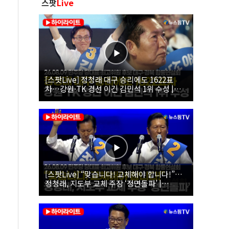
스팟
Live
[스팟Live] 정청래 대구 승리에도 1622표
차…강원·TK 경선 이긴 김민석 1위 수성 |
26.08.09 더불어민주당 당대표·최고위원 후
보 대구·경북 합동연설회
[스팟Live] “맞습니다! 교체해야 합니다!”…
정청래, 지도부 교체 주장 ‘정면돌파’ |
26.08.09 더불어민주당 당대표·최고위원 후
보 대구·경북 합동연설회