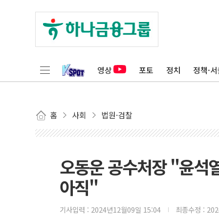
영상
포토
정치
정책·서
홈
사회
법원·검찰
오동운 공수처장 "윤석열
아직"
기사입력 :
2024년12월09일 15:04
최종수정 :
20