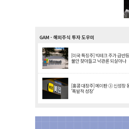
GAM
- 해외주식 투자 도우미
[미국 특징주] 빅테크 주가 급반등..
불안 잦아들고 낙관론 되살아나
[홍콩 대장주] 메이퇀 ③ 신성장
'폭발적 성장'