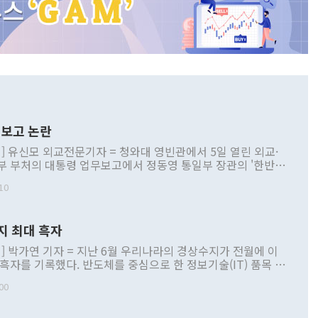
보고 논란
] 유신모 외교전문기자 = 청와대 영빈관에서 5일 열린 외교·
부 부처의 대통령 업무보고에서 정동영 통일부 장관의 '한반도
 구상'과 업무보고 발언이 논란을 빚고 있다. 이날 정 장관의
10
정부 내 조율을 거치지 않은 사안을 정책으로 추진하겠다고 공
는가 하면 사실 관계에 맞지 않은 설명도 있었다. 이재명 대통
로 신중을 기해 달라고 경고했고, 조현 외교부 장관은 '이상
지 최대 흑자
 근거한 비현실적 구상'이라는 비판을 내놨다. 그동안 정 장
책 관련 발언이 물의를 빚은 적은 여러 번 있지만 대통령과 유
] 박가연 기자 = 지난 6월 우리나라의 경상수지가 전월에 이
이 공개적으로 부정적 입장을 표명한 것은 이례적이다. 정 장
 흑자를 기록했다. 반도체를 중심으로 한 정보기술(IT) 품목 수
대북 접근법과 월권을 제어해야 한다는 목소리도 높아지고 있
간 상품수출이 처음으로 1000억달러를 넘어선 영향이다. [자
00
 따르
기자간담회를 하고 있다. [사진=통일부] 2026.07.23 ◆통일
 경상수지는 497억3000만달러 흑자로 집계됐다. 전월(386억
 넘어선 주장 정 장관은 이날 업무보고에서 '한반도 평화공존