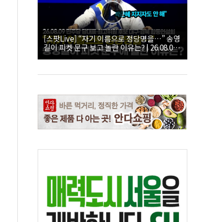
[스팟Live] “자기 이름으로 정당명을…” 송영
길이 피켓 문구 보고 놀란 이유는? | 26.08.09
더불어민주당 당대표·최고위원 후보 대구·경
북 합동연설회