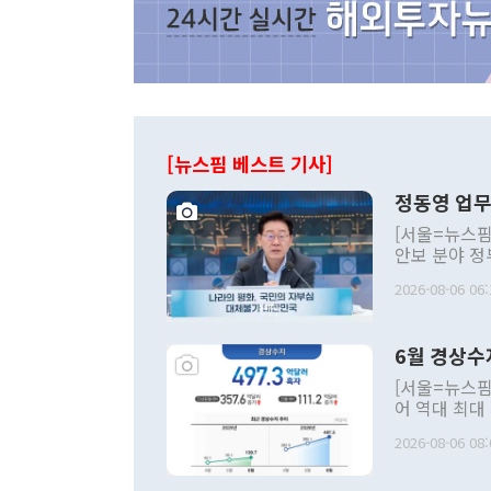
[뉴스핌 베스트 기사]
정동영 업무
[서울=뉴스핌
안보 분야 정
평화공존 발전
2026-08-06 06:
발언 중에는 
언한 것이 있
령은 공개적으
6월 경상수
주의적 희망에
관의 대북 정
[서울=뉴스핌
관 부처 장관
어 역대 최대
관의 무리한 
출 호조로 월
다. [정동영 통일부 장관이 지난달 23일 오후 서울 종로구 정부서울청사에
2026-08-06 08:
료=한국은행] 한국은행이 6일 발표한 '2026년 6월 국제수지(잠정)'에
서 취임 1주년 
면 지난 6월
부 장관 권한