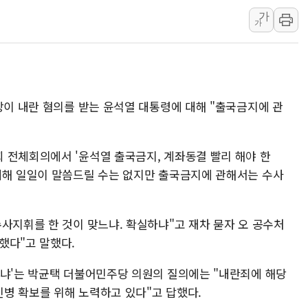
가
정재헌 CEO, SKT 장기고
가
최태원, 노소영에 9440억
하나금융, 명동 소상공인에 
인천시 광복절 현수막 '태
병무청, 보충역 전면 손질…
장이 내란 혐의를 받는 윤석열 대통령에 대해 "출국금지에 관
홈플러스發 대형마트 판매,
윤준병·이해민 의원, '정부
 전체회의에서 '윤석열 출국금지, 계좌동결 빨리 해야 한
'호우·산사태 주의보' 울진 
대해 일일이 말씀드릴 수는 없지만 출국금지에 관해서는 수사
여야, 황희 '버스 하우스' 공
사지휘를 한 것이 맞느냐. 확실하냐"고 재차 묻자 오 공수처
했다"고 말했다.
느냐'는 박균택 더불어민주당 의원의 질의에는 "내란죄에 해당
병 확보를 위해 노력하고 있다"고 답했다.