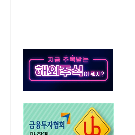
객 400명 맞이…"마음 잇는 시간 되길"
 지급 확정되나…재상고 앞두고 막판 셈법
'행복상자' 전달
극기 거꾸로' 논란…이틀만에 철거
 예술·체육요원 최대 33% 감축
 역대 최대폭 감소한 9.4%↓…유통업계 양극화 심화
 특사'로 콜롬비아 대통령 취임식 참석
시간당 30mm 강한 비...호우 피해 없어
방…野 "청년 우롱 기괴" vs 與 "송구한 해프닝"