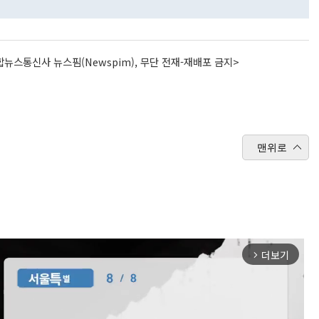
뉴스통신사 뉴스핌(Newspim), 무단 전재-재배포 금지>
맨위로
더보기
arrow_forward_ios