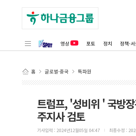
영상
포토
정치
정책·서
홈
글로벌·중국
특파원
트럼프, '성비위 ' 국방
주지사 검토
기사입력 :
2024년12월05일 04:47
최종수정 :
20