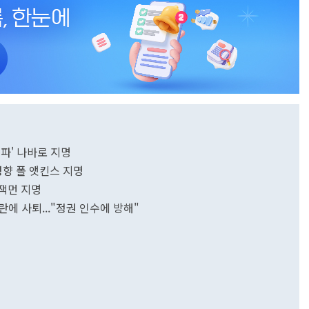
대중 강경 충성파' 나바로 지명
성향 폴 앳킨스 지명
이잭먼 지명
에 사퇴..."정권 인수에 방해"