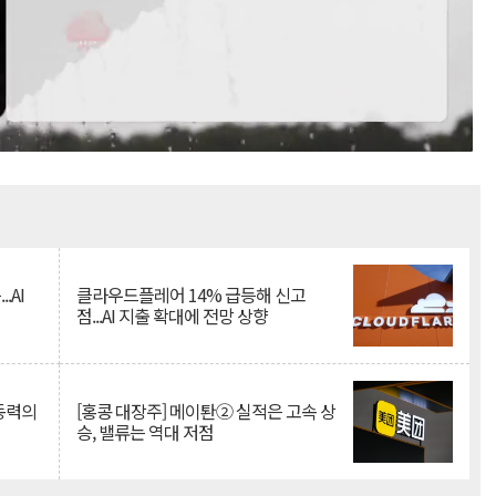
Mute
.AI
클라우드플레어 14% 급등해 신고
점...AI 지출 확대에 전망 상향
 동력의
[홍콩 대장주] 메이퇀② 실적은 고속 상
승, 밸류는 역대 저점