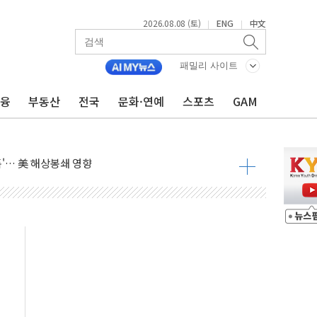
2026.08.08 (토)
ENG
中文
|
|
낮아지며 상승… STOXX 600 지수는 나흘 연속 최고치
세
패밀리 사이트
엘·이란 위협에 맞설 자체 억지력 강화
금융
부동산
전국
문화·연예
스포츠
GAM
동
톱'… 美 해상봉쇄 영향
각
체주 '활짝'
스닥 선물 1%대 상승
상 기대 후퇴
·태양광주↑ VS 트레이드데스크·웬디스↓
 끝까지 찾겠다"