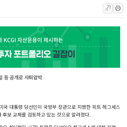
가
특정 정치인 측근 포항시 정책특보 내정설...포항시 '시끌'
가
李 "해남 태양광, 대한민국 다음 100년 밑거름…수도권 집
李 대통령, '6시간 마라톤 부동산 2차 회의' 주재… "전폭
트럼프, 中 겨냥 폴리실리콘 관세 15% 부과…美 태양광주
[사진] 빈살만과 에르도안의 만남
이란와이어 "이란 최고지도자 위독…곧 사망해도 놀랍지 
일 등 공개로 사퇴압박
 미국 대통령 당선인이 국방부 장관으로 지명한 피트 헤그세스
자 후보 교체를 검토하고 있는 것으로 알려졌다.