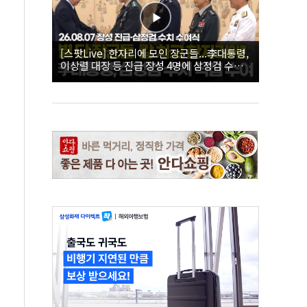
[스팟Live] 한자리에 모인 장군들...李대통령,
이상렬 대장 등 진급 장성 4명에 삼정검 수치
직접 수여｜26.08.07 장성 진급·삼정검 수치
수여식