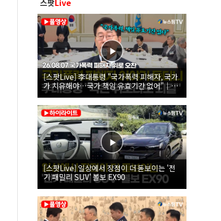
스팟
Live
[스팟Live] 李대통령 "국가폭력 피해자, 국가
가 치유해야…국가 책임 유효기간 없어"｜
26.08.07 국가폭력 피해자 위로 오찬
[스팟Live] 일상에서 장점이 더 돋보이는 '전
기 패밀리 SUV' 볼보 EX90