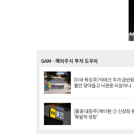
GAM
- 해외주식 투자 도우미
[미국 특징주] 빅테크 주가 급반등..
불안 잦아들고 낙관론 되살아나
[홍콩 대장주] 메이퇀 ③ 신성장
'폭발적 성장'