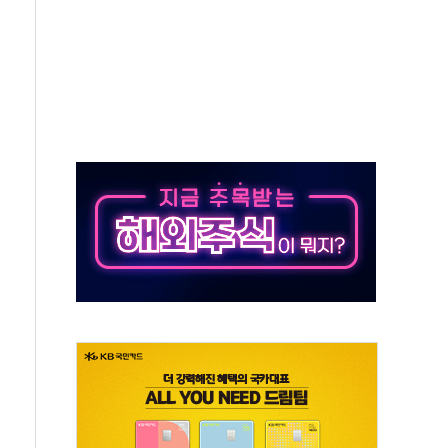
중 완화 전환점"
적 공급 확대·속도전 총력"
 급등
않아"