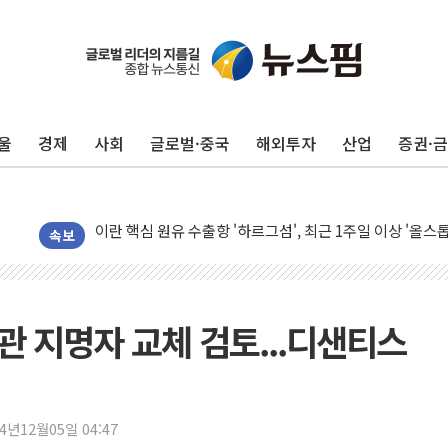
유럽증시, 美 고용 예상 밖 부진에 연준 금리 인상 가능성 
미 연준 매파 기세 꺾이나…고용 감소에 9월 동결 전망 우
[종합] 이슬람 수니파 3국, '공동방위협정' 체결… 이스라
울
경제
사회
글로벌·중국
해외투자
산업
증권·
트럼프, 백신·자폐증 행정명령 검토…"이르면 다음 주"
美 항소법원, 백악관 무도회장 공사 중단 명령…트럼프 제
이란 핵심 원유 수출항 '하르그섬', 최근 1주일 이상 '올스
美 고용 쇼크에 엔화 장중 급등…시장은 "또 개입했나" 촉
속보
[AI MY 뉴스] 뉴욕 반도체주 프리뷰...美 고용 쇼크에 반도
뉴욕증시 프리뷰, 美 고용 쇼크에 금리 인상 우려 후퇴…나
[종합] 美 7월 고용 2만3000명 감소 '쇼크'…9월 금리 인
장관 지명자 교체 검토...디샌티스
[사진] 이슬람 수니파 3개국, 공동방위협정 체결
뉴욕증시 개장 전 특징주...아틀라시안·클라우드플레어
보훈부, 미 DPAA와 MOU… "6·25 미군 실종자 7359명
24년12월05일 04:47
트럼프 "금리 내려야"…파월 때와 달리 워시엔 톤 낮춰