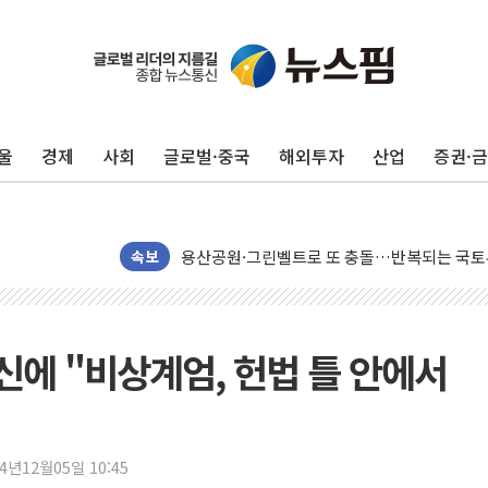
울
경제
사회
글로벌·중국
해외투자
산업
증권·
트럼프, 中 겨냥 폴리실리콘 관세 15% 부과
속보
[사진] 빈살만과 에르도안의 만남
이란와이어 "이란 최고지도자 위독…곧 사망해
남동발전, 해남군에 국내 최대 규모 400MW 
신에 "비상계엄, 헌법 틀 안에서
[인도증시] 중동 불안 속 유가 상승에 소폭 하락
황희 '폐버스 청년주택' SNS 글 역풍에 "정부
폭염 누그러지고 가뭄 숙지나...경북동해안권 8
24년12월05일 10:45
사우디·튀르키예·파키스탄, '공동방위협정' 체