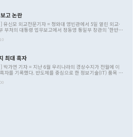
보고 논란
] 유신모 외교전문기자 = 청와대 영빈관에서 5일 열린 외교·
부 부처의 대통령 업무보고에서 정동영 통일부 장관의 '한반도
 구상'과 업무보고 발언이 논란을 빚고 있다. 이날 정 장관의
10
정부 내 조율을 거치지 않은 사안을 정책으로 추진하겠다고 공
는가 하면 사실 관계에 맞지 않은 설명도 있었다. 이재명 대통
로 신중을 기해 달라고 경고했고, 조현 외교부 장관은 '이상
지 최대 흑자
 근거한 비현실적 구상'이라는 비판을 내놨다. 그동안 정 장
책 관련 발언이 물의를 빚은 적은 여러 번 있지만 대통령과 유
] 박가연 기자 = 지난 6월 우리나라의 경상수지가 전월에 이
이 공개적으로 부정적 입장을 표명한 것은 이례적이다. 정 장
 흑자를 기록했다. 반도체를 중심으로 한 정보기술(IT) 품목 수
대북 접근법과 월권을 제어해야 한다는 목소리도 높아지고 있
간 상품수출이 처음으로 1000억달러를 넘어선 영향이다. [자
00
 따르
기자간담회를 하고 있다. [사진=통일부] 2026.07.23 ◆통일
 경상수지는 497억3000만달러 흑자로 집계됐다. 전월(386억
 넘어선 주장 정 장관은 이날 업무보고에서 '한반도 평화공존
)에 이어 두 달 연속 월간 기준 역대 최대 기록을 갈아치웠다.
 설명하면서 이재명 정부 2년차 핵심 과제로 상호 존중·평화
해 상반기 누적 경상수지 흑자는 1910억1000만달러를 기록
·핵 없는 한반도 등 3대 기본 방향을 제시했다. 정 장관은 "대
지 흑자를 견인한 것은 상품수지다. 6월 상품수지는 478억
언어는 멈춰야 한다"면서 주적 용어 대체를 주장했다. 지난 25
 흑자를 기록하며 전월에 이어 역대 최대를 다시 썼다. 국제수
D(완전하고 검증가능하며 되돌릴 수 없는 비핵화) 구도는 이미
수출은 1123억7000만달러로 전년 동월 대비 84.5% 증가하
했다. 또 "현 시점에서 흘러간 선(先)비핵화만 되뇌는 것은
 처음으로 1000억달러를 넘어섰다. 상품수입은 644억8000만
 데 힘이 되지 않는다"고 주장했다. 정 장관은 또 "정전 체제
6% 늘었다. 통관 기준으로는 반도체 수출이 전년 동월 대비
로 바꾸는 논의에 착수하겠다"면서 "북·미 정상회담 견인과
증했고 컴퓨터·주변기기(SSD)는 282.7% 증가했다. IT 품목