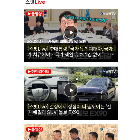
스팟
Live
[스팟Live] 李대통령 "국가폭력 피해자, 국가
가 치유해야…국가 책임 유효기간 없어"｜
26.08.07 국가폭력 피해자 위로 오찬
[스팟Live] 일상에서 장점이 더 돋보이는 '전
기 패밀리 SUV' 볼보 EX90