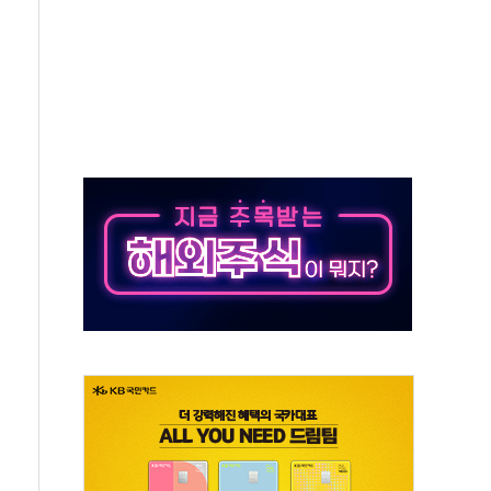
비온 59㎡ 18억원대
-서울시 '정책 엇박자'
생애최초만 경쟁 치열
래·ETF 매수에도 고유가·금리·입법 지연 '삼중 부담'
...석유·가스주 올랐지만 빈그룹이 상쇄
총수요 104.3GW 기록
 위기 고조되는 또 다른 중동 화약고
름나기 [뉴스핌 줌인]
 실시
 온열질환자 2872명