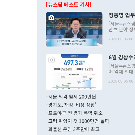
[뉴스핌 베스트 기사]
정동영 업무
[서울=뉴스핌
안보 분야 정
평화공존 발전
2026-08-06 06:
발언 중에는 
언한 것이 있
령은 공개적으
6월 경상수
주의적 희망에
관의 대북 정
[서울=뉴스핌
관 부처 장관
어 역대 최대
관의 무리한 
출 호조로 월
다. [정동영 통일부 장관이 지난달 23일 오후 서울 종로구 정부서울청사에
2026-08-06 08:
료=한국은행] 한국은행이 6일 발표한 '2026년 6월 국제수지(잠정)'에
서 취임 1주년 
면 지난 6월
부 장관 권한
1000만달러
서울 외곽 월세 200만원
발전 구상'을
이에 따라 올
적 갈등 해결
경기도, 재정 '비상 상황'
했다. 경상수
결과 혐오의 
9000만달러
프로야구 전 경기 폭염 취소
년간의 CVI
지 기준 상품
고령 취업자 첫 1000만명 돌파
무너졌다고도 
며 월간 기준
현실을 바꾸는
달러로 38.
화물선 운임 3주만에 최고
를 평화 체제
196.9% 급