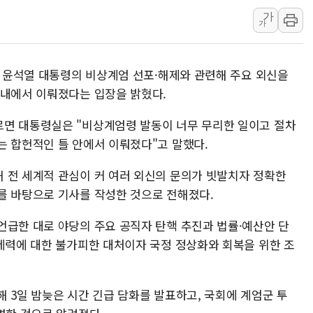
가
신길동 신축도 3.3㎡당 7250만원…써밋 클라
가
용산공원·그린벨트로 또 충돌…반복되는 국토부
[AI 부동산 투데이] 특공 전략도 '극과 극'…
일 윤석열 대통령의 비상계엄 선포·해제와 관련해 주요 외신을
[코인시황] 비트코인 6만4000달러대 횡보…고
 내에서 이뤄졌다는 입장을 밝혔다.
[베트남 증시] 유동성 부진 지속, 강보합 마감
'찜통더위'에 전력수요 역대 최고치 경신…한낮 
르면 대통령실은 "비상계엄령 발동이 너무 무리한 일이고 절차
는 합헌적인 틀 안에서 이뤄졌다"고 말했다.
후티 반군, 예멘 정부군과 사우디 동시 공격…
42.5도 역대급 폭염…동물들도 특별식으로 여
 전 세계적 관심이 커 여러 외신의 문의가 빗발치자 정확한
경찰, 9월부터 '가족 사건' 못 맡는다…상피제
를 바탕으로 기사를 작성한 것으로 전해졌다.
포스코홀딩스, 포스코인터·DX 지분 일부 매각
언급한 대로 야당의 주요 공직자 탄핵 추진과 법률·예산안 단
태국 학교서 중학생 총기 난사...최소 7명 사망
 세력에 대한 불가피한 대처이자 국정 정상화와 회복을 위한 조
40.2도 찍은 서울 등 폭염중대경보 해제…누적
 3일 밤늦은 시간 긴급 담화를 발표하고, 국회에 계엄군 투