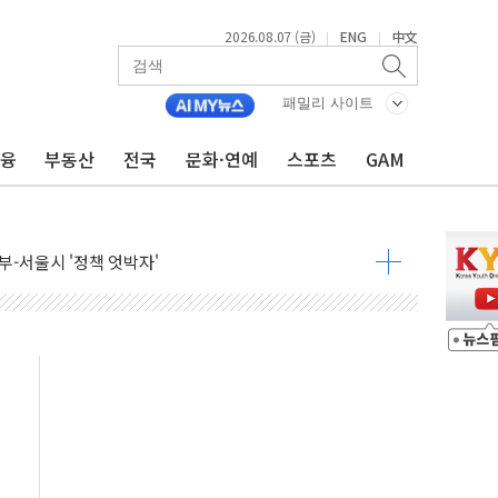
2026.08.07 (금)
ENG
中文
|
|
패밀리 사이트
금융
부동산
전국
문화·연예
스포츠
GAM
…美 태양광주 급등
도 놀랍지 않아"
태양광 착공…여의도 1.6배 규모
...금융주 낙폭 커
정책 아냐" 해명
~9일 최대 100mm 호우
결… 수니파 국가들의 새 안보 협력 구도