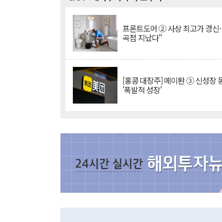
프론트도어 ② 사상 최고가 경신
곡점 지났다"
[홍콩 대장주] 메이퇀 ③ 신성장
'폭발적 성장'