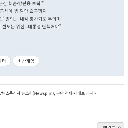
근간 훼손·방탄용 보복'"
탄핵공세에 與 탈당 요구까지
안' 발의..."내각 총사퇴도 무의미"
 선포는 위헌...대통령 탄핵해야"
이터
비상계엄
뉴스통신사 뉴스핌(Newspim), 무단 전재-재배포 금지>
맨위로