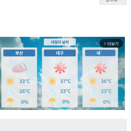
더보기
arrow_forward_ios