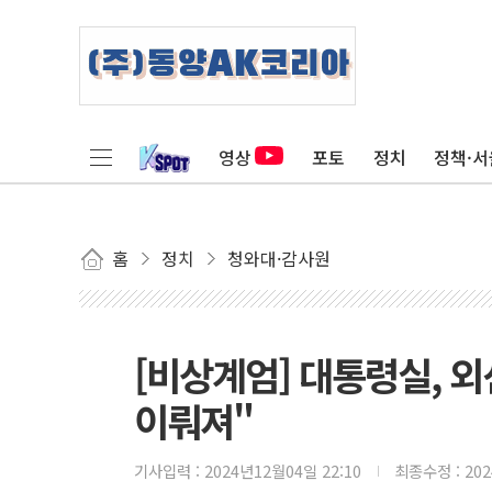
영상
포토
정치
정책·서
홈
정치
청와대·감사원
[비상계엄] 대통령실, 외
이뤄져"
기사입력 :
2024년12월04일 22:10
최종수정 :
20