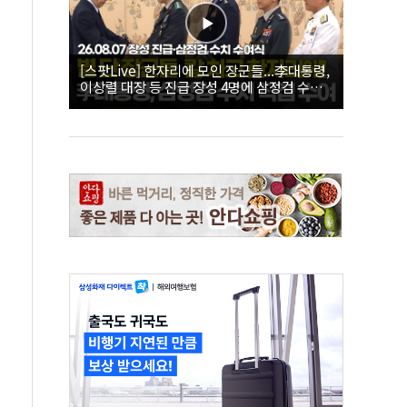
[스팟Live] 한자리에 모인 장군들...李대통령,
이상렬 대장 등 진급 장성 4명에 삼정검 수치
직접 수여｜26.08.07 장성 진급·삼정검 수치
수여식