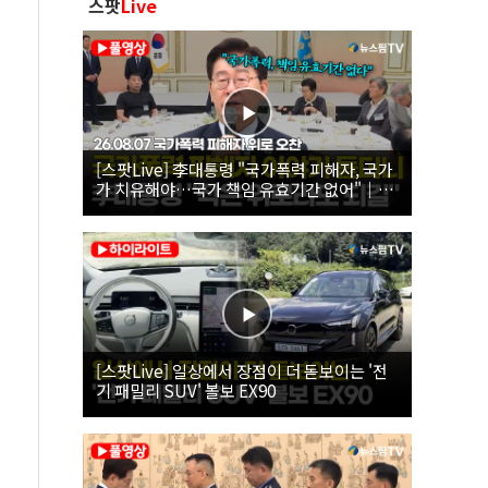
스팟
Live
[스팟Live] 李대통령 "국가폭력 피해자, 국가
가 치유해야…국가 책임 유효기간 없어"｜
26.08.07 국가폭력 피해자 위로 오찬
[스팟Live] 일상에서 장점이 더 돋보이는 '전
기 패밀리 SUV' 볼보 EX90