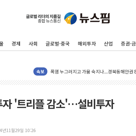
[사진] 빈살만과 에르도안의 만남
이란와이어 "이란 최고지도자 위독…곧 사망해
남동발전, 해남군에 국내 최대 규모 400MW 
울
경제
사회
글로벌·중국
해외투자
산업
증권·
[인도증시] 중동 불안 속 유가 상승에 소폭 하락
황희 '폐버스 청년주택' SNS 글 역풍에 "정부
폭염 누그러지고 가뭄 숙지나...경북동해안권 8
사우디·튀르키예·파키스탄, '공동방위협정' 체
속보
신길동 신축도 3.3㎡당 7250만원…써밋 클라
용산공원·그린벨트로 또 충돌…반복되는 국토부
[AI 부동산 투데이] 특공 전략도 '극과 극'…
·투자 '트리플 감소'…설비투자
[코인시황] 비트코인 6만4000달러대 횡보…고
[베트남 증시] 유동성 부진 지속, 강보합 마감
'찜통더위'에 전력수요 역대 최고치 경신…한낮 
24년11월29일 10:26
후티 반군, 예멘 정부군과 사우디 동시 공격…