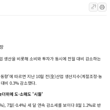
가
42.5도 역대급 폭염…동물들도 특별식으로 여
가
경찰, 9월부터 '가족 사건' 못 맡는다…상피제
포스코홀딩스, 포스코인터·DX 지분 일부 매각
태국 학교서 중학생 총기 난사...최소 7명 사망
40.2도 찍은 서울 등 폭염중대경보 해제…누적
"文정부 악몽 재현 안돼"...李 부동산 세제안에
최장
전산업 생산을 비롯해 소비와 투자가 동시에 전월 대비 감소하는
활동동향'에 따르면 지난 10월 전(全)산업 생산지수(계절조정·농
월 대비 0.3% 감소했다.
늦더위에 도·소매도 '시들'
%), 7월(-0.4%) 세 달 연속 감소세를 보이다 8월 1.2%로 반