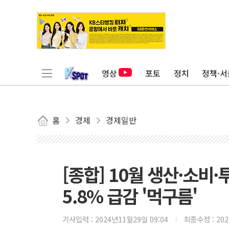
영상
포토
정치
정책·서
홈
경제
경제일반
[종합] 10월 생산·소비
5.8% 급감 '먹구름'
기사입력 :
2024년11월29일 09:04
최종수정 :
20