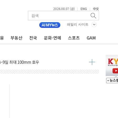
2026.08.07 (금)
ENG
中文
|
|
도 놀랍지 않아"
패밀리 사이트
태양광 착공…여의도 1.6배 규모
금융
부동산
전국
문화·연예
스포츠
GAM
...금융주 낙폭 커
정책 아냐" 해명
~9일 최대 100mm 호우
결… 수니파 국가들의 새 안보 협력 구도
비온 59㎡ 18억원대
-서울시 '정책 엇박자'
생애최초만 경쟁 치열
래·ETF 매수에도 고유가·금리·입법 지연 '삼중 부담'
...석유·가스주 올랐지만 빈그룹이 상쇄
총수요 104.3GW 기록
 위기 고조되는 또 다른 중동 화약고