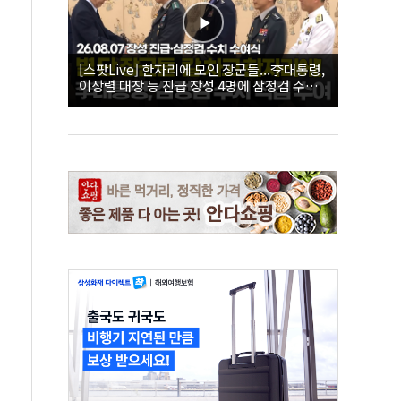
[스팟Live] 한자리에 모인 장군들...李대통령,
이상렬 대장 등 진급 장성 4명에 삼정검 수치
직접 수여｜26.08.07 장성 진급·삼정검 수치
수여식