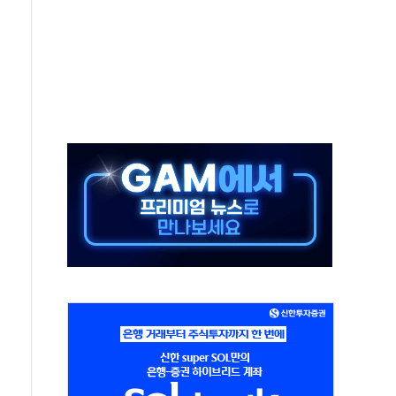
름나기 [뉴스핌 줌인]
 실시
 온열질환자 2872명
 與 내부서 '총선·대선 직격탄' 우려