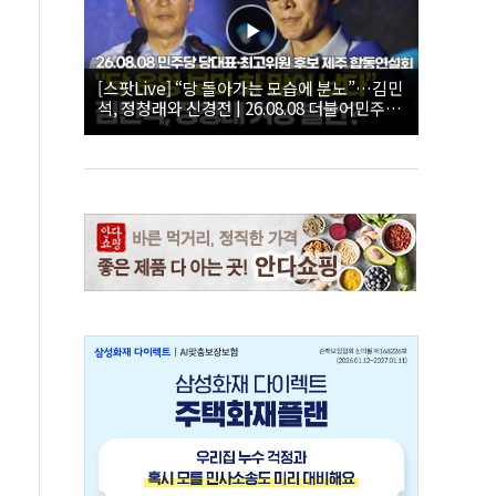
[스팟Live] “당 돌아가는 모습에 분노”…김민
석, 정청래와 신경전 | 26.08.08 더불어민주당
당대표·최고위원 후보 제주 합동연설회