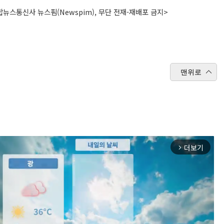
뉴스통신사 뉴스핌(Newspim), 무단 전재-재배포 금지>
맨위로
더보기
arrow_forward_ios