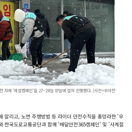
자체 '제설캠페인'을 27~28일 양일에 걸쳐 진행했다. [사진=우아한
해 알리고, 노면 주행방법 등 라이더 안전수칙을 총망라한 '우
와 한국도로교통공단과 함께 '배달안전365캠페인' 및 '사계절