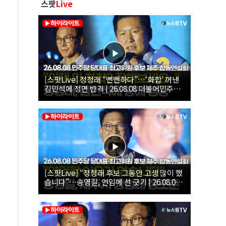
스팟
Live
[스팟Live] 정청래 “뻔뻔하다”…‘화합’ 꺼낸
김민석에 정면 반격 | 26.08.08 더불어민주당
당대표·최고위원 후보 제주 합동연설회
[스팟Live] “정청래 후보 그동안 고생 많이 했
습니다”…송영길, 연임에 선 긋기 | 26.08.08
더불어민주당 당대표·최고위원 후보 제주 합
동연설회