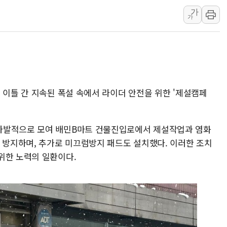
가
'호우 특보' 경북 울진
가
주말 무더위·열대야
오세훈 "용산공원 주
충북 주말 무더위 지
10월 보완수사권 폐
한상협, 업계 개인정
 이틀 간 지속된 폭설 속에서 라이더 안전을 위한 '제설캠페
민주당, 오늘 제주·인천
뉴욕증시, 고용 쇼크
자발적으로 모여 배민B마트 건물진입로에서 제설작업과 염화
트럼프, 쿡 연준 이사
를 방지하며, 추가로 미끄럼방지 패드도 설치했다. 이러한 조치
위한 노력의 일환이다.