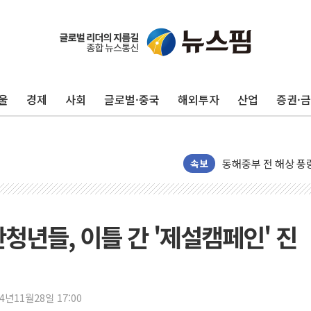
울
경제
사회
글로벌·중국
해외투자
산업
증권·
'화합' 꺼낸 김민석
李대통령, ISA 개편
동해중부 전 해상 풍
연일 폭염에 온열질환
속보
中 전방위 아파트 부
인제 용대리 계곡서 
동해시, 11~14일 
청년들, 이틀 간 '제설캠페인' 진
강원 중·남부 동해안
청양 밭에서 일하던 
폭염에 車 운전면허 
24년11월28일 17:00
李대통령, 'ISA·주