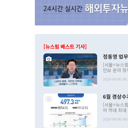
[뉴스핌 베스트 기사]
정동영 업무
[서울=뉴스핌
안보 분야 정
평화공존 발전
2026-08-06 06:
발언 중에는 
언한 것이 있
령은 공개적으
6월 경상수
주의적 희망에
관의 대북 정
[서울=뉴스핌
관 부처 장관
어 역대 최대
관의 무리한 
출 호조로 월
다. [정동영 통일부 장관이 지난달 23일 오후 서울 종로구 정부서울청사에
2026-08-06 08:
료=한국은행] 한국은행이 6일 발표한 '2026년 6월 국제수지(잠정)'에
서 취임 1주년 
면 지난 6월