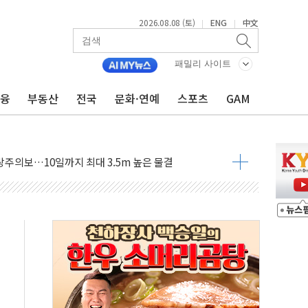
2026.08.08 (토)
ENG
中文
|
|
패밀리 사이트
금융
부동산
전국
문화·연예
스포츠
GAM
에 '뻔뻔' 받아친 정청래…제주 연설서 신경전 고조
 재검토 지시…與 "적극 환영"·野 "졸속 국정"
랑주의보…10일까지 최대 3.5m 높은 물결
 사망 23명…정부, 비상대응기구 가동
양, 수도 베이징도 부동산 규제 철폐
수위 상승으로 피서객 7명 고립…전원 구조
'별똥별 멍' 운영…페르세우스 유성우 관측
 시간당 50mm 이상 폭우…호우경보 발효
90대 숨져…온열질환 여부 조사
기능시험 오전 집중 편성…체감온도 38도 넘으면 중단
가누르기 방지법' 전면 재검토 지시