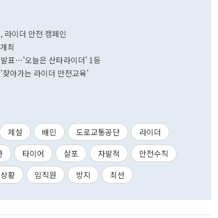
, 라이더 안전 캠페인
 개최
 발표…'오늘은 산타라이더' 1등
 '찾아가는 라이더 안전교육'
제설
배민
도로교통공단
라이더
한
타이어
살포
자발적
안전수칙
상황
임직원
방지
최선