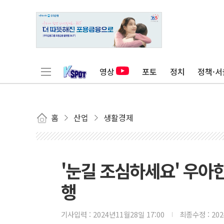
영상
포토
정치
정책·서
홈
산업
생활경제
'눈길 조심하세요' 우아한
행
기사입력 :
2024년11월28일 17:00
최종수정 :
20