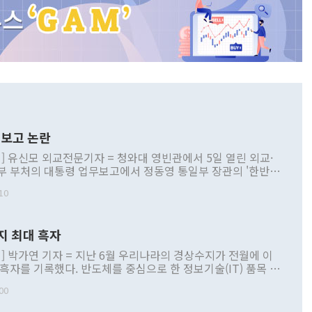
보고 논란
] 유신모 외교전문기자 = 청와대 영빈관에서 5일 열린 외교·
부 부처의 대통령 업무보고에서 정동영 통일부 장관의 '한반도
 구상'과 업무보고 발언이 논란을 빚고 있다. 이날 정 장관의
10
정부 내 조율을 거치지 않은 사안을 정책으로 추진하겠다고 공
는가 하면 사실 관계에 맞지 않은 설명도 있었다. 이재명 대통
로 신중을 기해 달라고 경고했고, 조현 외교부 장관은 '이상
지 최대 흑자
 근거한 비현실적 구상'이라는 비판을 내놨다. 그동안 정 장
책 관련 발언이 물의를 빚은 적은 여러 번 있지만 대통령과 유
] 박가연 기자 = 지난 6월 우리나라의 경상수지가 전월에 이
이 공개적으로 부정적 입장을 표명한 것은 이례적이다. 정 장
 흑자를 기록했다. 반도체를 중심으로 한 정보기술(IT) 품목 수
대북 접근법과 월권을 제어해야 한다는 목소리도 높아지고 있
간 상품수출이 처음으로 1000억달러를 넘어선 영향이다. [자
00
 따르
기자간담회를 하고 있다. [사진=통일부] 2026.07.23 ◆통일
 경상수지는 497억3000만달러 흑자로 집계됐다. 전월(386억