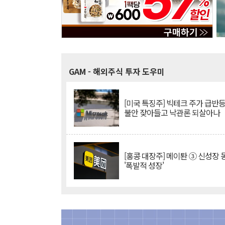
GAM
- 해외주식 투자 도우미
[미국 특징주] 빅테크 주가 급반등..
불안 잦아들고 낙관론 되살아나
[홍콩 대장주] 메이퇀 ③ 신성장
'폭발적 성장'