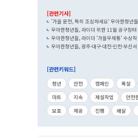
[관련기사]
'가을 운전, 특히 조심하세요' 우아한청년들
우아한청년들, 라이더 위한 11월 공구장터
우아한청년들, 라이더 '가을우체통' 수상작
우아한청년들, 광주·대구·대전·인천·부산서
[관련키워드]
청년
안전
캠페인
폭설
마트
지속
제설작업
안전
보호
제공
진행
배달