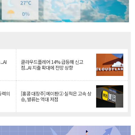
Mute
.AI
클라우드플레어 14% 급등해 신고
점...AI 지출 확대에 전망 상향
 동력의
[홍콩 대장주] 메이퇀② 실적은 고속 상
승, 밸류는 역대 저점