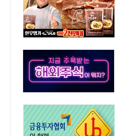
 시간당 20~30mm 강한 비...가뭄 해소될 듯
 지속…내륙 곳곳 소나기
택 검토, 민주당 스스로 원칙 뒤집는 것"
속…청주·진천 35도, 곳곳 소나기
지·공소청 출범…피해자들 '범죄 사각지대' 우려
보 보안 새판 짠다…'자율규제단체' 타진
 경선 발표...김민석 '재역전' vs 정청래 '격차 확대'
에 금리 인상 우려 후퇴…S&P500 최고치
 해임 재추진…"26일까지 의혹 소명" 요구