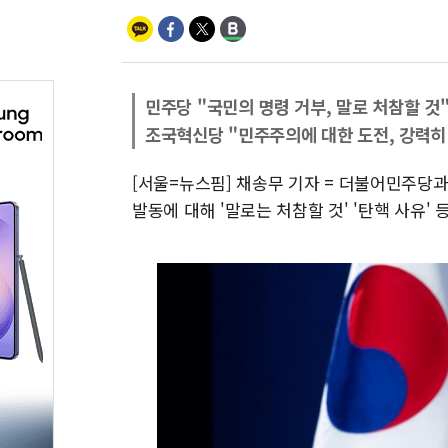
민주당 "국민의 명령 거부, 말로 처참할 것
조국혁신당 "민주주의에 대한 도전, 강력히
[서울=뉴스핌] 채송무 기자 = 더불어민주당
발동에 대해 '말로는 처참할 것' '탄핵 사유' 