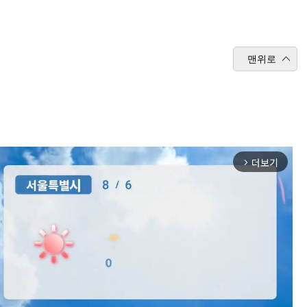
맨위로
더보기
arrow_forward_ios