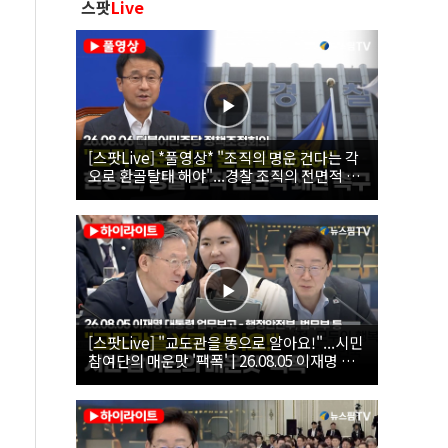
스팟
Live
[스팟Live] *풀영상* "조직의 명운 건다는 각
오로 환골탈태 해야"...경찰 조직의 전면적 쇄
신 촉구한 한병도 | 26.08.06 더불어민주당 정
책조정회의
[스팟Live] "교도관을 똥으로 알아요!"...시민
참여단의 매운맛 '팩폭' | 26.08.05 이재명 대
통령 업무보고 - 행정안전부, 법무부, 국무조
정실, 법제처, 인사혁신처