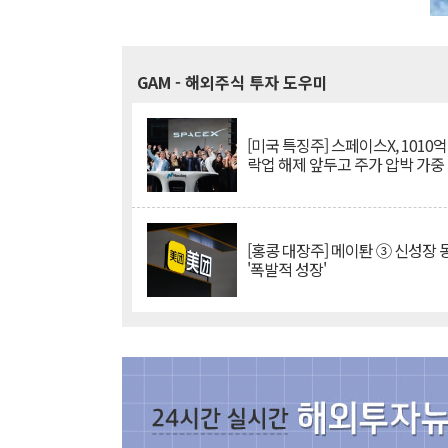
GAM
- 해외주식 투자 도우미
[미국 특징주] 스페이스X, 1010
락업 해제 앞두고 주가 압박 가중
[홍콩 대장주] 메이퇀 ③ 신성장
'폭발적 성장'