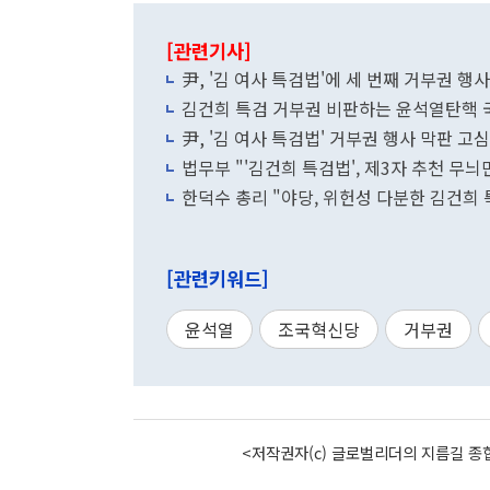
[관련기사]
尹, '김 여사 특검법'에 세 번째 거부권 행
김건희 특검 거부권 비판하는 윤석열탄핵 
尹, '김 여사 특검법' 거부권 행사 막판 고
법무부 "'김건희 특검법', 제3자 추천 무늬
한덕수 총리 "야당, 위헌성 다분한 김건희 
[관련키워드]
윤석열
조국혁신당
거부권
<저작권자(c) 글로벌리더의 지름길 종합