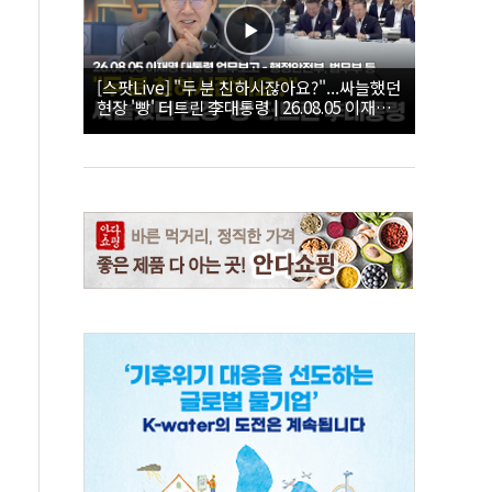
[스팟Live] "두 분 친하시잖아요?"...싸늘했던
현장 '빵' 터트린 李대통령 | 26.08.05 이재명
대통령 업무보고 - 행정안전부, 법무부 등