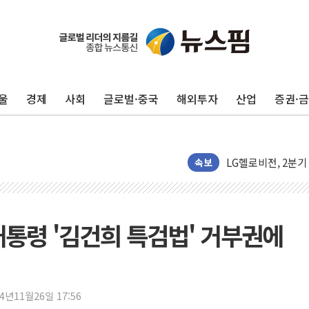
전문가들 "美 '선 
유소년교육연구소, 
허장 차관 "소부장,
울
경제
사회
글로벌·중국
해외투자
산업
증권·
[종합] 해수부, 신
[컨콜] 카카오, "A
LG헬로비전, 2분기
태명실업, 표준협회 
속보
디투엔지니어링, 한
KCC "기록적 폭염에
삼성E&A, 공식 캐릭
대통령 '김건희 특검법' 거부권에
3년 내 같은 위반 
아모레퍼시픽 에스트라
폭염이 부른 갈등…
24년11월26일 17:56
이문아이파크자이 보