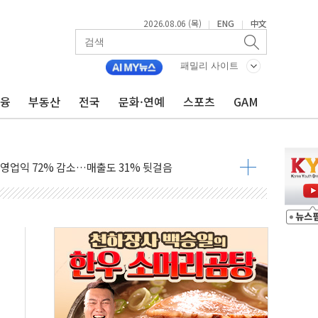
2026.08.06 (목)
ENG
中文
|
|
호르무즈·후 핵협상' 전략, 이란에 주도권 넘길 위험"
충남교육청과 독서교육 사업 착수
패밀리 사이트
 국산화 넘어 세계 최고 기술 선점 전략으로"
금융
부동산
전국
문화·연예
스포츠
GAM
청사 부지 '부산 동구' 낙점…부산 북항에 짓는다
I, 인프라보다는 일상에 투자할 계획"
 영업익 72% 감소…매출도 31% 뒷걸음
환경·안전경영 인증..."현장 관리체계 고도화"
국ESG경영대상 중견기업 부문 최우수상 수상
 열 차단 도료 문의 5배 증가"
터 출시 1주년 행사..."소통·공감 가치 전파"
반복하면 '원칙 고발'…공정위, 총수일가 편법 지배 차단
, 유로모니터 선정 '한국 1위 더마 브랜드'
배달기사·카페 점주 '흉기 위협' 시비에 경찰 조사
류지 14가구 나왔다…'국평' 17억원대