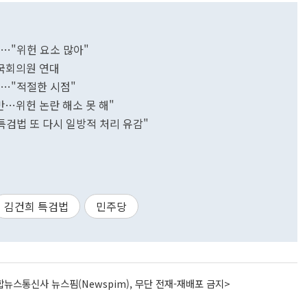
사…"위헌 요소 많아"
국회의원 연대
심…"적절한 시점"
만…위헌 논란 해소 못 해"
특검법 또 다시 일방적 처리 유감"
김건희 특검법
민주당
뉴스통신사 뉴스핌(Newspim), 무단 전재-재배포 금지>