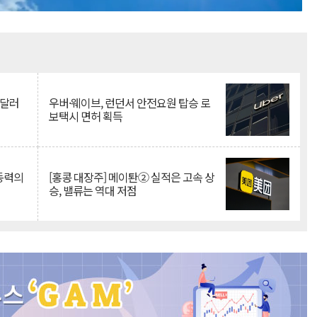
Mute
억달러
우버·웨이브, 런던서 안전요원 탑승 로
보택시 면허 획득
 동력의
[홍콩 대장주] 메이퇀② 실적은 고속 상
승, 밸류는 역대 저점