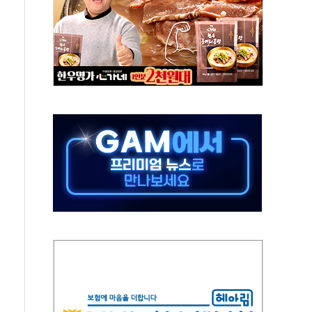
기대 못미쳐... 시간외 거래에서 8% 하락
건설현장 위험 예측…안전관리 체계 전면 개편
차 출석…"특검 위법에 단호히 대처할 것"
료비 1억 기부
 '부산 동구' 낙점…북항 1단계 재개발 부지에 짓는다
남미 공공기관과 KRNA 계약