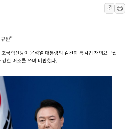
가
샌디스크 매출 전망 
가
DL이앤씨, AI로 
원희룡, 종합특검 2
"
스타벅스, 장애인 치
 규탄"
해수부, 신청사 부지
디엑스앤브이엑스, 
과 조국혁신당이 윤석열 대통령의 김건희 특검법 재의요구권
등 강한 어조를 쓰며 비판했다.