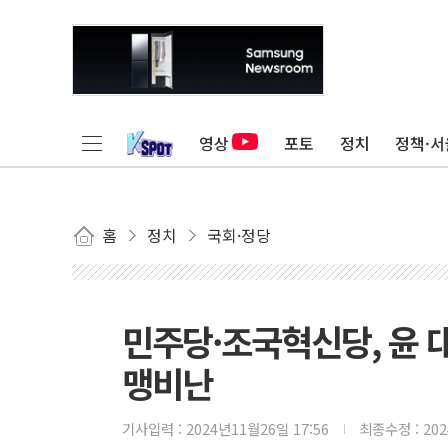
영상
포토
정치
정책·서
홈
정치
국회·정당
민주당·조국혁신당, 윤 
맹비난
기사입력 :
2024년11월26일 17:56
최종수정 :
20