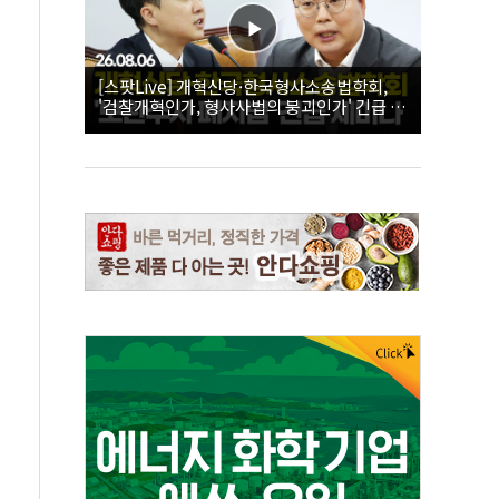
[스팟Live] 개혁신당·한국형사소송법학회,
'검찰개혁인가, 형사사법의 붕괴인가' 긴급 세
미나｜26.08.06