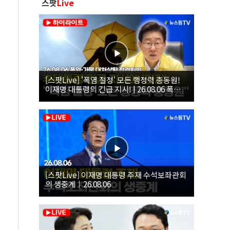
스팟
Live
[스팟Live] '폭염 절정' 모든 행정력 총동원!
이재명 대통령의 긴급 지시! | 26.08.06 폭염•
가뭄 대처상황 점검회의
[스팟Live] 이재명 대통령 주재 수석보좌관회
의 생중계｜26.08.06