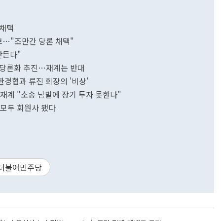
 채택
브…"조만간 당론 채택"
만든다"
안 당론화 추진…재계는 반대
.한경협과 류진 회장의 '비상'
.재계 "소송 남발에 장기 투자 못한다"
룹 모두 회원사 됐다
더불어민주당