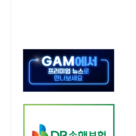
 탄핵 공감, 사실 아니다…대법관 신속 제청 해야"
록
9도 기록
 외신에서나 보던 일"…전방위 대응 지시
원 중앙협의회와 맞손…수용자·가족 법률지원 확대
즈 워 챔피언십 개최
승무원 공개채용