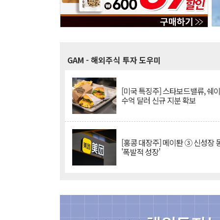
GAM
- 해외주식 투자 도우미
[미국 특징주] 스타보드밸류, 쉐
수억 달러 신규 지분 확보
[홍콩 대장주] 메이퇀 ③ 신성장
'폭발적 성장'