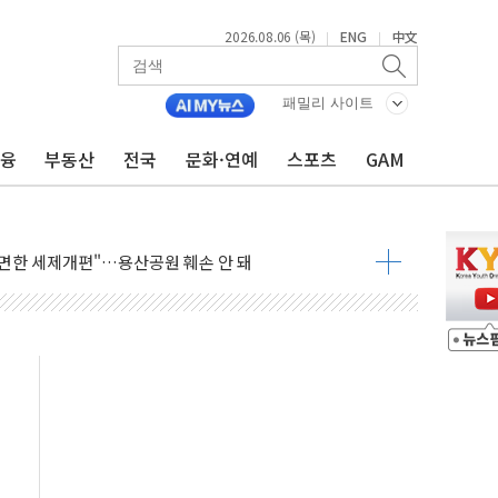
2026.08.06 (목)
ENG
中文
|
|
 李 "40도 폭염, 외신에서나 보던 일" 外
차세대 AI 홈' 비전 공개
패밀리 사이트
SK하이닉스, 솔리다임 띄운다
금융
부동산
전국
문화·연예
스포츠
GAM
업익 108% 증가
멀…주거·전력 인프라 개선 예산 반영 검토"
외면한 세제개편"…용산공원 훼손 안 돼
획 없다"…전직 대통령 예우 대상 제외·국민 정서 고려
', 인도 품목허가…해외 첫 허가
 항소심 21일 첫 공판…1심은 시장직 상실형
 퍼즐'…현대홈쇼핑 1.2조 투자자산 떼낸다
논란...법조계 "법적근거 없어, 위법수집증거 가능성"
 확산, 식품안전 점검 강화
름의 베선트식 QE..."연준에 부담 가중"