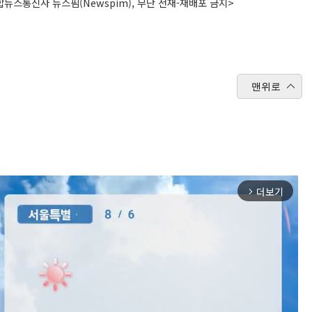
뉴스통신사 뉴스핌(Newspim), 무단 전재-재배포 금지>
맨위로
더보기
arrow_forward_ios