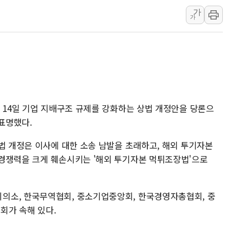
청와대 "조희대 대법원장
가
서울 최고 기온 39도 기
가
폭염 이어지는 서울... 3
李대통령 "40도 폭염,
법무법인 YK, 교정위
컴투스, 8일부터 서머너
제주항공, 하반기 객실
 14일 기업 지배구조 규제를 강화하는 상법 개정안을 당론으
표명했다.
법 개정은 이사에 대한 소송 남발을 초래하고, 해외 투기자본
경쟁력을 크게 훼손시키는 '해외 투기자본 먹튀조장법'으로
의소, 한국무역협회, 중소기업중앙회, 한국경영자총협회, 중
회가 속해 있다.