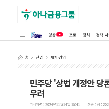
영상
포토
정치
정책·서
홈
산업
재계·경영
민주당 '상법 개정안 당
우려
기사입력 :
2024년11월14일 15:41
최종수정 :
20