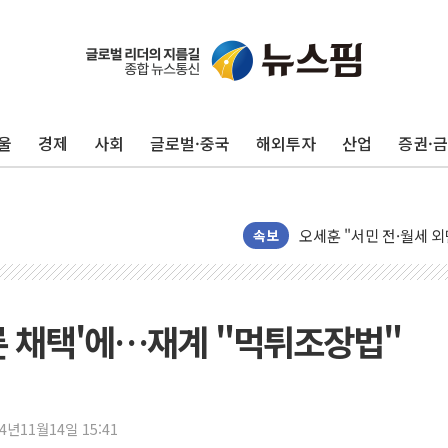
[뉴스핌 이 시각 PICK]
LG전자, IFA 2026서 '
'SSD 프리미엄' 놓친 
울
경제
사회
글로벌·중국
해외투자
산업
증권·
제이씨케미칼, 상반기 영
李대통령 "기후재난 뉴노
오세훈 "서민 전·월세 
속보
보훈부 "노태우 참배 계
온코닉테라퓨틱스 '자큐보
오세훈 '여론조사 대납'
론 채택'에…재계 "먹튀조장법"
현대百 지주체제 '마지막
'檢 합수본 참여' 여부 
中 '항생제 개구리' 파장
'엔화 방어 공조'라는 이
24년11월14일 15:41