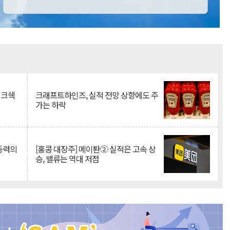
Mute
이크쉑
크래프트하인즈, 실적 전망 상향에도 주
가는 하락
 동력의
[홍콩 대장주] 메이퇀② 실적은 고속 상
승, 밸류는 역대 저점