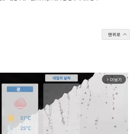
맨위로
더보기
arrow_forward_ios