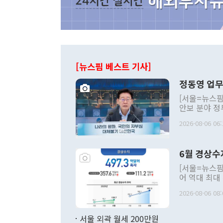
[뉴스핌 베스트 기사]
정동영 업무
[서울=뉴스핌
안보 분야 정
평화공존 발전
2026-08-06 06:
발언 중에는 
언한 것이 있
령은 공개적으
6월 경상수
주의적 희망에
관의 대북 정
[서울=뉴스핌
관 부처 장관
어 역대 최대
관의 무리한 
출 호조로 월
다. [정동영 통일부 장관이 지난달 23일 오후 서울 종로구 정부서울청사에
2026-08-06 08:
료=한국은행] 한국은행이 6일 발표한 '2026년 6월 국제수지(잠정)'에
서 취임 1주년 
면 지난 6월
부 장관 권한
1000만달러
서울 외곽 월세 200만원
발전 구상'을