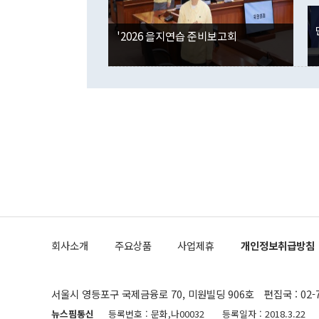
사합의 복원,
경신했다. 외
권이라는 지적
분기 말 만기
뒤 "여기 업
다. 내국인의
'2026 을지연습 준비보고회
부의 한 소식
다. eoyn2@
를 거쳐 결정
련 부처 장관
하고 대통령의
한 문제"라고 지적했다. 이재명 대통령이
외교 국방 등
2026.08.05 ◆시대착오적 접근, 대북 인식 오류 더욱 문제인 것은 정 장관
의 이같은 주
실과 다른 인
격히 변화하고
못하고 있다는
되뇌는 것은 
법을 호도하고
이나 미국은 
금까지의 북핵
회사소개
주요상품
사업제휴
개인정보취급방침
공하는 방식으
과 중유 제공
의 모든 단계
협상에 관여했
서울시 영등포구 국제금융로 70, 미원빌딩 906호
편집국 : 02-
한·미가 제
다"면서 "정
뉴스핌통신
등록번호 : 문화,나00032
등록일자 : 2018.3.22