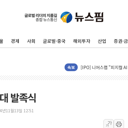
울
경제
사회
글로벌·중국
해외투자
산업
증권·
[속보] 북, 동해상으로 미
한국투자증권, 국내 최초 
[IPO] 니어스랩 "피지컬 
한패스, 월 송금 60만건 돌
속보
李대통령 "청소년 SNS 
초등학교 앞서 '쾅'…대전 
중소기업계 "세제개편안 기
연대 발족식
"전월세 대책 없고 집값만
배틀그라운드 모바일 월드
24년11월13일 12:51
청와대 "내일 부동산 점검 
가
가
케이피에프, 2분기 매출액 