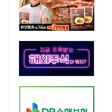
, 중고령층엔 안정을"…세대상생 일자리 특위 출범
16% 증가…역대 2분기 최대 실적
용률 40%로 높인다…2040 RE100 속도
멸종위기종 밀수 조직 적발
미래세대와 전통문화 소통 자리, 꾸준히 만들겠다"
'…용산어린이정원 활용 놓고 충돌 예고
'놀부' 법원에 기업회생 신청
GAM - 맛보기편 (8/6)
흡수합병…비대면 영상서비스 경쟁력 강화