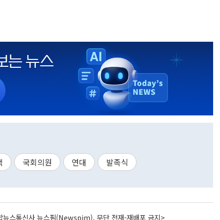
핵
국회의원
연대
발족식
뉴스통신사 뉴스핌(Newspim), 무단 전재-재배포 금지>