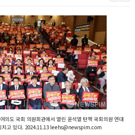
국민통합위 "청년엔 기회를
레드캡투어, 2분기 영업익 
HD건설기계, 재생에너지 사
아파트에 코브라가…검찰, 
윤영달 크라운해태 회장 "
'주택 공급 vs 공원 보존
부대찌개·보쌈 프랜차이즈 
깊이가 다른 글로벌 투자 정보 
원포유, 그린비파트너스 
서울 여의도 국회 의원회관에서 열린 윤석열 탄핵 국회의원 연대
다. 2024.11.13 leehs@newspim.com