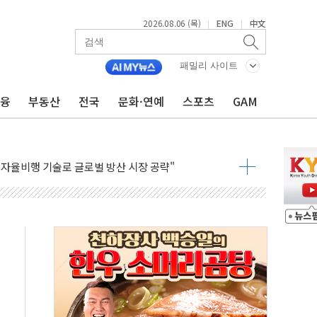
2026.08.06 (목)
ENG
中文
|
|
패밀리 사이트
금융
부동산
전국
문화·연예
스포츠
GAM
상 발사체 발사
상반기 영업이익 2조 돌파
AI 자율비행 기술로 글로벌 방산 시장 공략"
파
제한, 형평성·여론 고려해야…충분한 사회적 논의 주문"
중구서 시내버스 등 3중 추돌·1명 부상
본방향 공감...현장 목소리 반영되길"
 오른다"…서울시 부동산 토론회서 쏟아진 우려
컵 파리서 개막
2차 회의"…주택 공급 방안 논의한다
2136억원