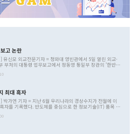
보고 논란
] 유신모 외교전문기자 = 청와대 영빈관에서 5일 열린 외교·
부 부처의 대통령 업무보고에서 정동영 통일부 장관의 '한반도
 구상'과 업무보고 발언이 논란을 빚고 있다. 이날 정 장관의
10
정부 내 조율을 거치지 않은 사안을 정책으로 추진하겠다고 공
는가 하면 사실 관계에 맞지 않은 설명도 있었다. 이재명 대통
로 신중을 기해 달라고 경고했고, 조현 외교부 장관은 '이상
지 최대 흑자
 근거한 비현실적 구상'이라는 비판을 내놨다. 그동안 정 장
책 관련 발언이 물의를 빚은 적은 여러 번 있지만 대통령과 유
] 박가연 기자 = 지난 6월 우리나라의 경상수지가 전월에 이
이 공개적으로 부정적 입장을 표명한 것은 이례적이다. 정 장
 흑자를 기록했다. 반도체를 중심으로 한 정보기술(IT) 품목 수
대북 접근법과 월권을 제어해야 한다는 목소리도 높아지고 있
간 상품수출이 처음으로 1000억달러를 넘어선 영향이다. [자
00
 따르
기자간담회를 하고 있다. [사진=통일부] 2026.07.23 ◆통일
 경상수지는 497억3000만달러 흑자로 집계됐다. 전월(386억
 넘어선 주장 정 장관은 이날 업무보고에서 '한반도 평화공존
)에 이어 두 달 연속 월간 기준 역대 최대 기록을 갈아치웠다.
 설명하면서 이재명 정부 2년차 핵심 과제로 상호 존중·평화