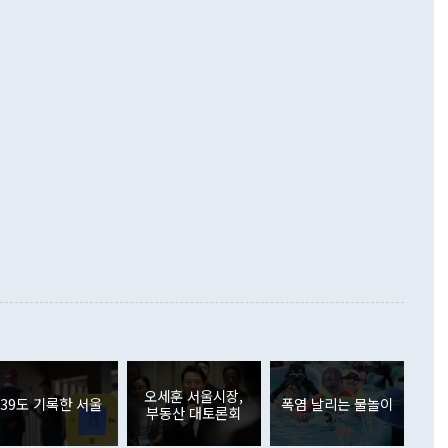
해 상반기 누적 경상수지 흑자는 1910억1000만달러를 기록
·핵 없는 한반도 등 3대 기본 방향을 제시했다. 정 장관은 "대
지 흑자를 견인한 것은 상품수지다. 6월 상품수지는 478억
언어는 멈춰야 한다"면서 주적 용어 대체를 주장했다. 지난 25
 흑자를 기록하며 전월에 이어 역대 최대를 다시 썼다. 국제수
D(완전하고 검증가능하며 되돌릴 수 없는 비핵화) 구도는 이미
수출은 1123억7000만달러로 전년 동월 대비 84.5% 증가하
했다. 또 "현 시점에서 흘러간 선(先)비핵화만 되뇌는 것은
 처음으로 1000억달러를 넘어섰다. 상품수입은 644억8000만
 데 힘이 되지 않는다"고 주장했다. 정 장관은 또 "정전 체제
6% 늘었다. 통관 기준으로는 반도체 수출이 전년 동월 대비
로 바꾸는 논의에 착수하겠다"면서 "북·미 정상회담 견인과
증했고 컴퓨터·주변기기(SSD)는 282.7% 증가했다. IT 품목
화의 동력을 확보하기 위해 최선을 다할 것"이라고 말했다. 하
.4% 늘었으며 비IT 품목도 ▲석유제품(47.5%) ▲화공품
령은 정 장관의 구상에 대부분 제동을 걸었다. 이 대통령은 "평
▲철강제품(17.9%) ▲승용차(6.1%) 등을 중심으로 18.6% 증가
 정치적으로 악용되는 측면이 있다"며 "많이 조심하셔야 한
준 수입은 ▲원자재(30.5%) ▲자본재(35.3%) ▲소비재
다. 북한을 다른 이름으로 불러야 한다는 주장에는 "표현에 꼬
가 모두 늘었다. 서비스수지는 12억9000만달러 적자를 기록해 전
정쟁으로 휘몰아 들어가면 원래 하고자 했던 데에서 오히려 나
000만달러)보다 적자 폭이 확대됐다. 여행수지는 외국인 입국자
래될 수 있다"고 경고했다. 이 대통령은 남북 신뢰 구축을 위해
증료 인상 등에 따른 출국자 감소로 4억4000만달러 흑자를
합의를 선제적으로 복원해야 한다는 정 장관의 주장에 대해서도
지식재산권사용료수지는 전월 흑자에서 4억4000만달러 적자
대로 하는 게 과연 한반도의 평화와 안정에 플러스냐, 결론적
 본원소득수지는 배당소득을 중심으로 32억7000만달러 흑자
이 들 때도 있다"며 부정적으로 반응했다. 조현 외교부 장
월(21억7000만달러)보다 흑자 폭이 확대됐다. 배당소득수지
 사후 브리핑에서 정 장관이 언급한 '4자 회담'에 대해 "이상
이 늘어난 데다 전월 분기배당에 따른 기저효과로 배당지급이
 어떤 희망이라 하더라도 그건 아직 조율되지 않은 방법"이
6000만달러 흑자를 나타냈다. 금융계정 순자산은 6월 중 467
들께서 디스카운트해 주시면 좋겠다"고 선을 그었다. 정 장관
러 증가해 월간 기준 역대 최대 증가 폭을 기록했다. 종전 최대
아 블라디보스토크에서 열리는 '동방경제포럼(EEF)'을 언급하
월(369억9000만달러)을 넘어선 것이다. 직접투자에서는 내국
원에서 (참석을) 검토하고 있다"고 발언한 데 대해서도 조 장관
가 80억1000만달러, 외국인의 국내투자가 46억3000만달러
외교부의 몫"이라며 "아직 거기까지 진도가 나가지 않았다"고
오세훈 서울시장,
. 증권투자에서는 외국인의 국내 주식 매도세가 이어졌다. 외
39도 기록한 서울
폭염 날리는 물놀이
부동산 대토론회
장관이 이날 소개한 대북 구상과 설명은 정부 내 조율을 거치지
주식 투자는 차익실현 매도 등의 영향으로 316억1000만달러
서 문제가 있다. 특히 주적 표현 대체와 국호 사용, 9·19 군
(-310억5000만달러)에 이어 역대 최대 순매도 기록을 다시