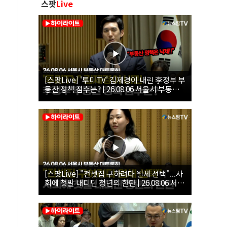
스팟
Live
[스팟Live] '투미TV' 김제경이 내린 李정부 부
동산 정책 점수는? | 26.08.06 서울시 부동산
대토론회
[스팟Live] "전셋집 구하려다 월세 선택"...사
회에 첫발 내디딘 청년의 한탄 | 26.08.06 서울
시 부동산 대토론회