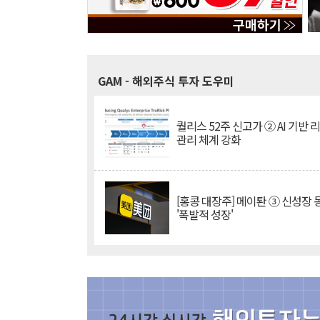
GAM
- 해외주식 투자 도우미
퀄리스 52주 신고가 ② AI 기반 
관리 체계 강화
[홍콩 대장주] 메이퇀 ③ 신성장
'폭발적 성장'