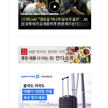
[스팟Live] "결혼을 하니까 월세가 올라"...68
만 유튜버가 오세훈에게 꺼낸 얘기는? |
26.08.06 서울시 부동산 대토론회