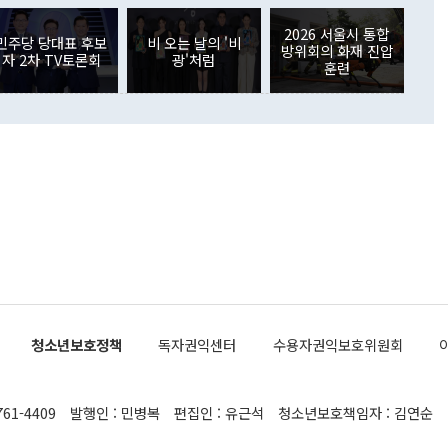
 4자회담 추진 등은 통일부 장관이 결정할 사안이 아니어서 월
국인의 국내 채권투자는 세계국채지수(WGBI) 자금 유입에도
이 나오고 있다. 이 대통령은 정 장관의 업무보고를 듣고 난
도래 영향으로 증가 폭이 줄어든 52억9000만달러를 기록했
2026 서울시 통합
무보고에 발표했다고 승인난 건 아니다"라고 재차 확인했다. 정
민주당 당대표 후보
비 오는 날의 '비
 해외 증권투자는 주식을 중심으로 35억6000만달러 증가했
방위회의 화재 진압
자 2차 TV토론회
광'처럼
통은 "정 장관의 발언 내용은 대부분 국가안전보장회의(NSC)
newspim.com
훈련
된 사안이 아닌 정 장관의 개인적 생각에 가깝다"며 "안보 관
이 정부의 공식 정책이 아닌 사안을 추진하겠다고 업무보고를
 면전에서 '국군통수권자가 나서야 한다'고 주장한 것은 심각
 5일 청와대 영빈관에서 열린 통일
 외교 안보 부처 업무보고에서 발언하고 있다. [사진=청와대]
장이 현 시점에서 이미 참고가 될 수 없는 과거의 경험 또는 사
식에 기반하고 있다는 것이다. 정 장관이 주장하는 구상은 급
 있는 북한의 전략과 한반도 및 국제 정세를 전혀 반영하지
 비판이 제기되고 있다. 정 장관이 "흘러간 선(先)비핵화만
현실을 바꾸지 못한다"고 언급한 것은 지금까지의 대북 접근
 있다. 북핵 위기 발발 이후 지금까지 모든 핵 협상에서 한국
북한에 선비핵화를 공식적으로 요구한 적이 없기 때문이다. 지
 협상은 북한의 비핵화 조치에 한·미가 상응하는 대가를 제
로 이뤄졌다. 1994년 북·미 제네바 기본합의는 핵시설 동결
청소년보호정책
독자권익센터
수용자권익보호위원회
의 교환이었다. 2005년 9.19 공동성명도 북한의 비핵화 조치
에 상응조치를 제공하는 '행동 대 행동' 원칙이 적용됐다. 대북
던 한 전직 관료는 "모든 북핵 협상은 북한의 비핵화 조치와
761-4409
발행인 : 민병복
편집인 : 유근석
청소년보호책임자 : 김연순
공하는 상응조치를 어떻게 정교하게 배열하느냐가 관건이었
 장관의 발언은 지금까지 한·미가 북한에 먼저 핵을 포기해야