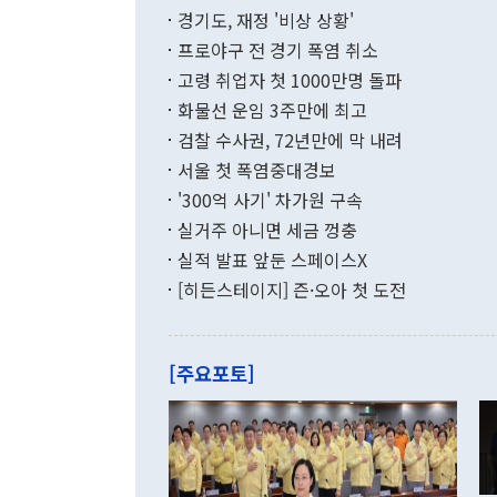
이에 따라 올
적 갈등 해결
경기도, 재정 '비상 상황'
했다. 경상수
결과 혐오의 
9000만달러
프로야구 전 경기 폭염 취소
년간의 CVI
지 기준 상품
고령 취업자 첫 1000만명 돌파
무너졌다고도 
며 월간 기준
현실을 바꾸는
달러로 38.
화물선 운임 3주만에 최고
를 평화 체제
196.9% 급
검찰 수사권, 72년만에 막 내려
함께 4자 대
수출은 160
지만 이 대통
서울 첫 폭염중대경보
(18.6%) 
화공존 정책이
했다. 통관 기
'300억 사기' 차가원 구속
다"고 지적했
(16.4%)
투리가 잡혀 
실거주 아니면 세금 껑충
월(-10억9
쁜 상황이 초
증가와 유류할
실적 발표 앞둔 스페이스X
9·19 군사
기록했지만 
[히든스테이지] 즌·오아 첫 도전
"우리의 선의
로 전환됐다.
으로 약간의 의문
를 기록해 전
관은 업무보고
는 배당수입
주의에 근거한
줄면서 25억
[주요포토]
라며 "여러분
억1000만달
이 9월 러시
였던 올해 3
며 "정부 차
인의 해외투자
은 "그것은 
각각 증가했다
잘랐다. 정 
국인의 국내 
않았다는 점에
감소하며 전월