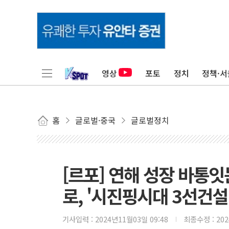
영상
포토
정치
정책·서
홈
글로벌·중국
글로벌정치
[르포] 연해 성장 바통
로, '시진핑시대 3선건설
기사입력 :
2024년11월03일 09:48
최종수정 :
20