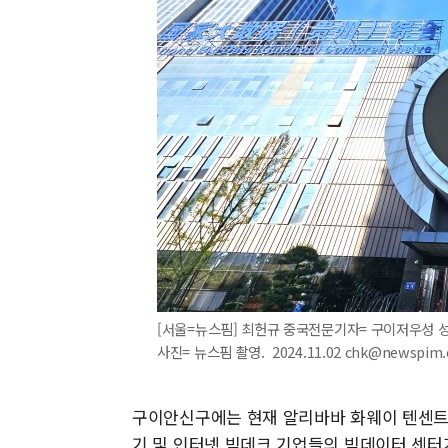
[서울=뉴스핌] 최헌규 중국전문기자= 구이저우성 성
사진= 뉴스핌 촬영. 2024.11.02 chk@newspim
구이안신구에는 현재 알리바바 화웨이 텐센트 등
기 및 인터넷 빅데크 기업들의 빅데이터 센터가