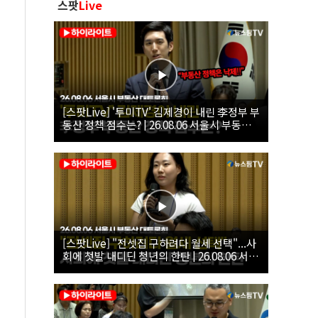
스팟
Live
[스팟Live] '투미TV' 김제경이 내린 李정부 부
동산 정책 점수는? | 26.08.06 서울시 부동산
대토론회
[스팟Live] "전셋집 구하려다 월세 선택"...사
회에 첫발 내디딘 청년의 한탄 | 26.08.06 서울
시 부동산 대토론회