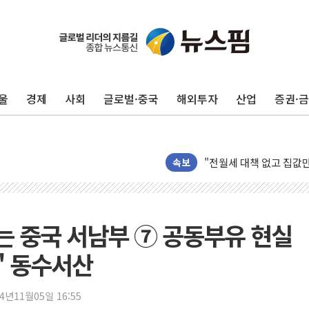
울
경제
사회
글로벌·중국
해외투자
산업
증권·
초등학교 앞서 '쾅'…대전
중소기업계 "세제개편안 
"전월세 대책 없고 집값
배틀그라운드 모바일 월
속보
청와대 "내일 부동산 점
케이피에프, 2분기 매출액
국민통합위 "청년엔 기회
잇는 중국 서남부 ⑦ 공동부유 현실
레드캡투어, 2분기 영업익
' 동수서산
HD건설기계, 재생에너지 
아파트에 코브라가…검찰
24년11월05일 16:55
윤영달 크라운해태 회장 