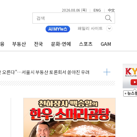
2026.08.06 (목)
ENG
中文
|
|
패밀리 사이트
금융
부동산
전국
문화·연예
스포츠
GAM
 중구서 시내버스 등 3중 추돌·1명 부상
기본방향 공감...현장 목소리 반영되길"
만 오른다"…서울시 부동산 토론회서 쏟아진 우려
드컵 파리서 개막
검 2차 회의"…주택 공급 방안 논의한다
 2136억원
를, 중고령층엔 안정을"…세대상생 일자리 특위 출범
 16% 증가…역대 2분기 최대 실적
사용률 40%로 높인다…2040 RE100 속도
, 멸종위기종 밀수 조직 적발
"미래세대와 전통문화 소통 자리, 꾸준히 만들겠다"