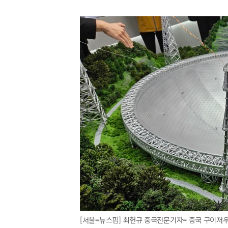
[서울=뉴스핌] 최헌규 중국전문기자= 중국 구이저