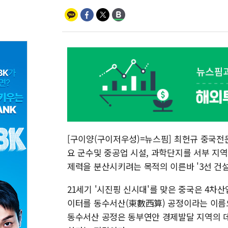
[구이양(구이저우성)=뉴스핌] 최헌규 중국전
요 군수및 중공업 시설, 과학단지를 서부 지
제력을 분산시키려는 목적의 이른바 '3선 건설
21세기 '시진핑 신시대'를 맞은 중국은 4
이터를 동수서산(東數西算) 공정이라는 이름으
동수서산 공정은 동부연안 경제발달 지역의 