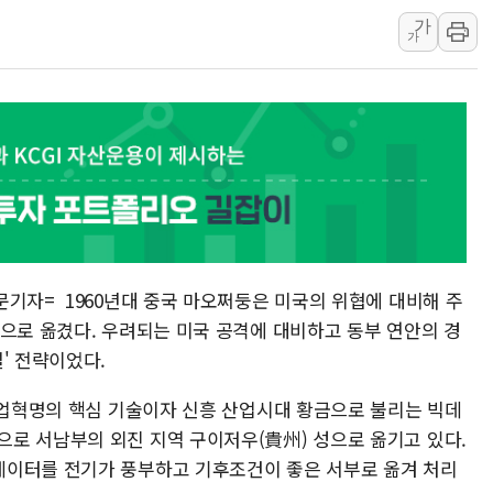
가
'주택 공급 vs 공원 보
가
부대찌개·보쌈 프랜차이즈
깊이가 다른 글로벌 투자 정
원포유, 그린비파트너스
넷마블문화재단, 임직원 
김민석 측 "'레버리지 E
앤스로픽도 AI칩 직접 만
'친명 vs 친청' 경선 과
민주당 지지층·무당층 1순위
문기자= 1960년대 중국 마오쩌둥은 미국의 위협에 대비해 주
역으로 옮겼다. 우려되는 미국 공격에 대비하고 동부 연안의 경
' 전략이었다.
차산업혁명의 핵심 기술이자 신흥 산업시대 황금으로 불리는 빅데
로 서남부의 외진 지역 구이저우(貴州) 성으로 옮기고 있다.
데이터를 전기가 풍부하고 기후조건이 좋은 서부로 옮겨 처리