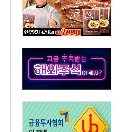
존'…용산어린이정원 활용 놓고 충돌 예고
 '놀부' 법원에 기업회생 신청
보 GAM - 맛보기편 (8/6)
 흡수합병…비대면 영상서비스 경쟁력 강화
가족 직업체험 프로그램 진행
TF 도입 김 총리 지시'는 가짜뉴스…법적 조치"
든다…삼성전자 2나노 수주 '촉각'
열...민주당 선관위 "불법 선거운동·방해행위 엄중 제재"
 선호도, 정청래 39.9% 김민석 39.8%