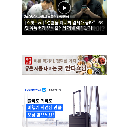
[스팟Live] "결혼을 하니까 월세가 올라"...68
만 유튜버가 오세훈에게 꺼낸 얘기는? |
26.08.06 서울시 부동산 대토론회