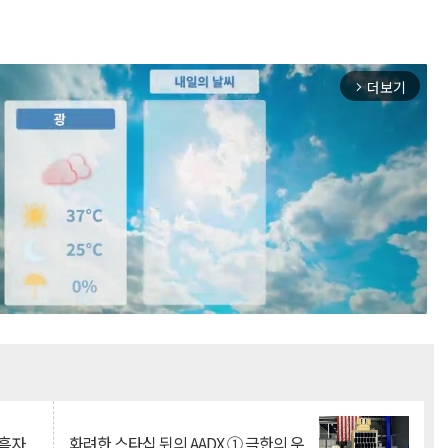
더보기
arrow_forward_ios
Mute
 흑자
화려한 스타십 뒤의 AADX ① 극한의 우