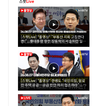
스팟
Live
[스팟Live] *풀영상* "부동산 지옥 고집한다
면!"...李대통령 향한 장동혁의 서슬퍼런 일갈
| 26.08.07 국민의힘 부동산정책 정상화 특별
위원회 전체회의
[스팟Live] *풀영상* 한병도 “국민의힘, 말로
만 주택 공급…공급 법안 처리 협조하라”｜
26.08.07 더불어민주당 원내대책회의