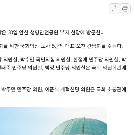
가
원주시, 첨단의료복합단지 지정 준
가
삼척시, 무건리 이끼폭포 생태탐방
전남광주 화정역 인근 도로 4중 
장은 30일 안산 생명안전공원 부지 현장에 방문한다.
청도 문수리 야산서 산불 진화 중.
'해병 순직 책임' 임성근 전 사단장
화를 위한 국회의장-노사 5단체 대표 오찬 간담회를 갖는다.
헥토이노베이션, 상반기 매출 첫 2
 의원실, 박수민 국민의힘 의원실, 한정애 민주당 의원실, 박
우리은행, 고창해상풍력에 4000억
 안태준 민주당 의원실, 박정 민주당 의원실은 국회 의원회관에
NH농협은행, 모두투어 제휴 여행
민병덕 "오늘 67개 점포 영업 재
, 박주민 민주당 의원, 이준석 개혁신당 의원은 국회 소통관에