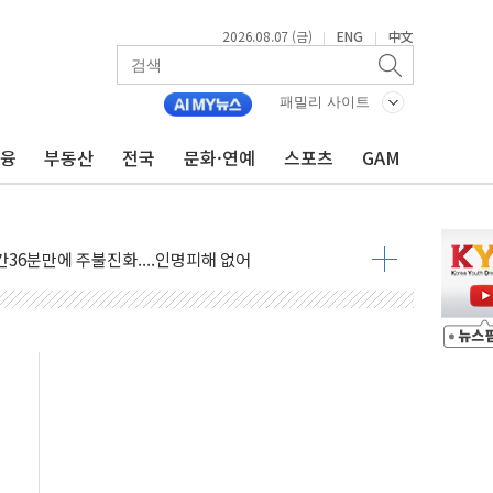
2026.08.07 (금)
ENG
中文
|
|
패밀리 사이트
금융
부동산
전국
문화·연예
스포츠
GAM
06건 공매
X90…'올 터치'는 호불호
시간36분만에 주불진화....인명피해 없어
…자료는 전·현직 직원으로부터 확보"
가자 3만 명 돌파
선 운항허가 취득...중국 노선 다변화
 창작자 지원 규모 2배 확대
...휴대폰 결제 최대 6000원 할인
고 제휴 전자책 요금제 출시
 호출 서비스
..지역축제 '불금전파, 송정'과 상생