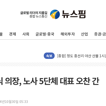
울
경제
사회
글로벌·중국
해외투자
산업
증권·
캠코, 5918억원 규모 압류재산 15
[시승기] 공간·승차감 잡은 볼보 E
[종합] 청도 흥선리 야산 산불 1
한미 법카 제보자 "신동국과 무관
속보
라인게임즈, '콰이어트' 테스트 참
에어로케이항공, 청주-중국 청두 노
네이버, AI 브리핑 도입 후 블로그
 의장, 노사 5단체 대표 오찬 간
SKT, '8월 월간 럭키 페스타' 실시
LG헬로비전 '헬로모바일', 교보문
KTis, 02-114로 카카오 T 택시
24년10월30일 05:33
해군1함대 '창설 80주년' 기념식.