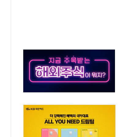
비 본격화…'AI 데이터 기반 메디테크 혁신허브' 구상
로 출입 통제
추돌…1명 심정지·5명 부상
..진화헬기 3대 투입
 항소심도 징역 3년
000억원 돌파
 금융 지원
적금 완판
개...장바구니에 홈플러스 담아달라" 호소