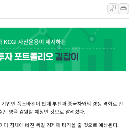
가
뉴욕증시 프리뷰, 미 주가선물 AI주
가
청와대, 북한 단거리 탄도미사일 발사
금값 7주 만에 최고…美 고용 둔화·
[인도증시] 중동 긴장 완화에 실적 호
러, 1인칭시점 드론으로 우크라 민간
[베트남 증시] 지수 하락 속 'DGC
'월가의 황제' 다이먼 "금융시장 레
양주 섬유염색공장서 화재 1명 중상…
김정관 산업부 장관 "주 52시간 손봐
는 기업인 폭스바겐이 판매 부진과 중국차와의 경쟁 격화로 인
수만 명을 감원할 예정인 것으로 알려졌다.
이미 침체에 빠진 독일 경제에 타격을 줄 것으로 예상된다.