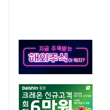
 차익실현 속 혼조세...웨스턴디지털·샌디스크↓
에 긴급 안보 점검회의
호르무즈 재개방 기대에 강세
조까지, 상승...호실적 보고 기업 상승세 뚜렷
인 '사파리' 공격… 시민들 공포감 극대화 전략
' 임시 주총 기대감에 홀로 상한가…마진 잔액은 사상 최고
버리지 위험수위…숨은 차입이 더 큰 변수"
대응 1단계 진압 중
야, 경쟁상대 中과 비교해야"