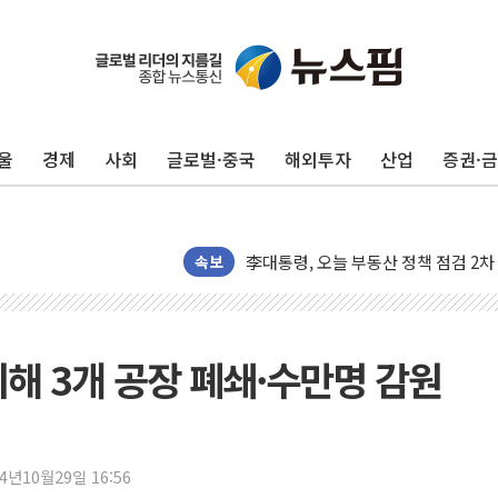
울
경제
사회
글로벌·중국
해외투자
산업
증권·
이란, 오만과 호르무즈 해협 재개방 합
[민주 당권주자 일정] 송영길·정청래·김
李대통령, 오늘 부동산 정책 점검 2
[오늘의 정치일정] 8월 7일(금)
속보
[오늘의 국회일정] 상임위·세미나·기자
이란, 美·이스라엘 선박 호르무즈 통항
유럽증시, 견조한 실적 소화하며 대부분
위해 3개 공장 폐쇄·수만명 감원
리투아니아 국방 "러, 우크라 드론으로
구광모, 내주 실리콘밸리서 젠슨 황 
뉴욕증시 개장 전 특징주...모더나
24년10월29일 16:56
김정관 장관 "영업이익 N% 성과급