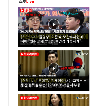
스팟
Live
[스팟Live] *풀영상* 이준석, 보완수사권 폐
지에 "민주당 개악입법, 불안감 가중시켜"｜
26.08.06 개혁신당 보완수사권 폐지 토론회
[스팟Live] '투미TV' 김제경이 내린 李정부 부
동산 정책 점수는? | 26.08.06 서울시 부동산
대토론회