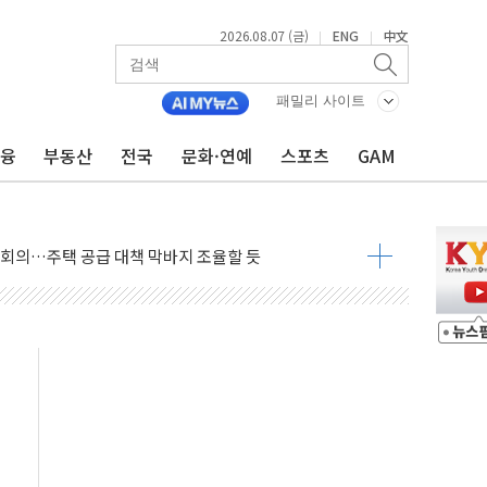
2026.08.07 (금)
ENG
中文
|
|
패밀리 사이트
금융
부동산
전국
문화·연예
스포츠
GAM
의 막바지.."美와 직접 협상 없어"
민석 후보 - 8월 7일
차 회의…주택 공급 대책 막바지 조율할 듯
회견·주요 정당 - 8월 7일
 제한 추진…美 "통행 막을 권한 없어"
 상승… "2분기 기업 순이익 21% 증가" 전망
 나토 회원국 공격 검토… 거짓 깃발 작전"
재회…로봇·AI 데이터센터·모빌리티 구체화
·아이온큐·도어대시↑ VS 샌디스크·피그마·앱러빈↓
 반대…상법·자본시장법 개정 논의"