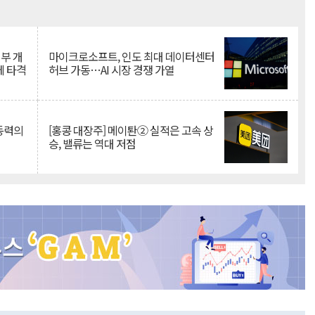
Mute
뇌부 개
마이크로소프트, 인도 최대 데이터센터
에 타격
허브 가동…AI 시장 경쟁 가열
 동력의
[홍콩 대장주] 메이퇀② 실적은 고속 상
승, 밸류는 역대 저점