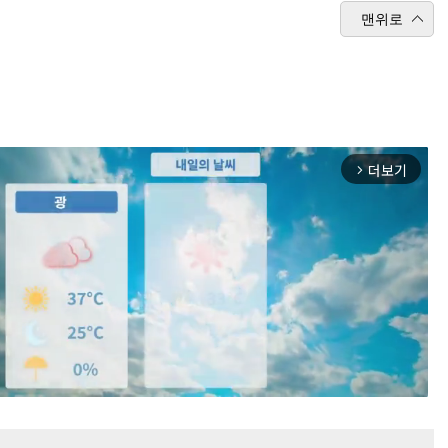
맨위로
더보기
arrow_forward_ios