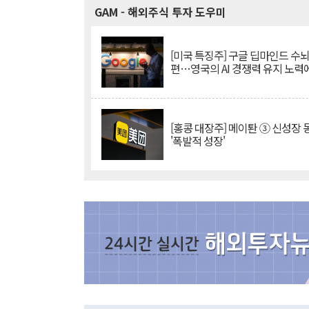
GAM
- 해외주식 투자 도우미
[미국 특징주] 구글 딥마인드 수
편…영국의 AI 경쟁력 유지 노력
[홍콩 대장주] 메이퇀 ③ 신성장
'폭발적 성장'