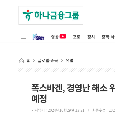
영상
포토
정치
정책·서
홈
글로벌·중국
유럽
폭스바겐, 경영난 해소 
예정
기사입력 :
2024년10월29일 13:21
최종수정 :
20