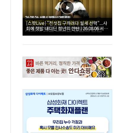
[스팟Live] "전셋집 구하려다 월세 선택"...사
회에 첫발 내디딘 청년의 한탄 | 26.08.06 서울
시 부동산 대토론회