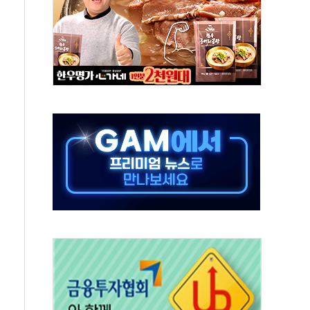
환영…"국내 생산·투자 확대에 도움"
재판부' 시범운영…평균 3개월 만에 1심 결론
ICK] 이란 협상단장, 트럼프 'TACO' 조롱 外
월마트 3600개 매장 판매
·조각투자 장외거래 청산결제 인프라 구축 착수
 프리미어 1000' 선정