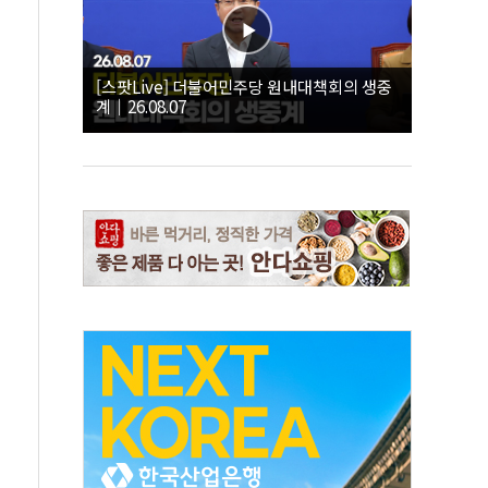
[스팟Live] 더불어민주당 원내대책회의 생중
계｜26.08.07