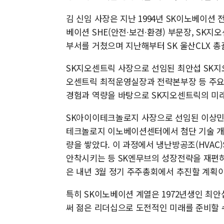
김 신임 사장은 지난 1994년 SK이노베이션
베이션 SHE(안전∙보건∙환경) 부문장, SK
부서를 거쳤으며 지난해부터 SK 울산CLX 총
SK지오센트릭 사장으로 선임된 최안섭 SK지오
오센트릭 최적운영실장과 전략본부장 등 주요 
경험과 역량을 바탕으로 SK지오센트릭의 미
SK아이이테크놀로지 사장으로 선임된 이상민 
테크놀로지 이노베이션센터에서 첨단 기술 개
량을 쌓았다. 이 과정에서 냉난방공조(HVAC)
안착시키는 등 SK엔무브의 성장전략을 재편하
은 내년 3월 정기 주주총회에서 추진할 계획이
특히 SK이노베이션 계열은 1972년생인 최안
써 젊은 리더십으로 도전적인 미래를 준비할 