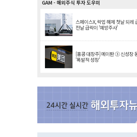
GAM
- 해외주식 투자 도우미
스페이스X, 락업 해제 첫날 되레 급
전날 급락이 '예방주사'
[홍콩 대장주] 메이퇀 ③ 신성장
'폭발적 성장'