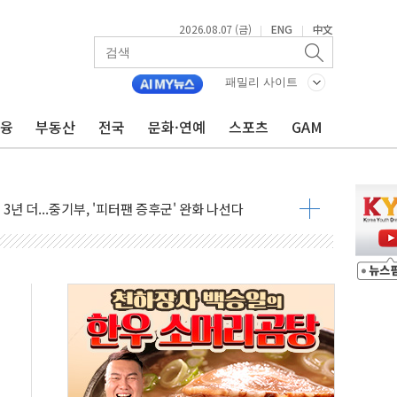
2026.08.07 (금)
ENG
中文
|
|
터 코퍼'가 말하는 경기 신호가 달라졌다
 재개...3년 2개월 만
패밀리 사이트
美 전력 케이블 수주
금융
부동산
전국
문화·연예
스포츠
GAM
반 강세…배터리3사 일제히 상승
로병원과 AI 정밀의료 협력
년 더...중기부, '피터팬 증후군' 완화 나선다
 전환·LFP 공급 본격화에 15%대 급등
 7일]
" 드파인 아르티아 15가구 '줍줍' 나왔다
억원 26% ↑..."외형·수익 동반 성장"
청정유정란 3만5775알 기부
바 제쳤다…산업 예측 AI 잇단 세계 1위
 공급 지지부잔...숫자보다 실천 가능한 대책이 중요"