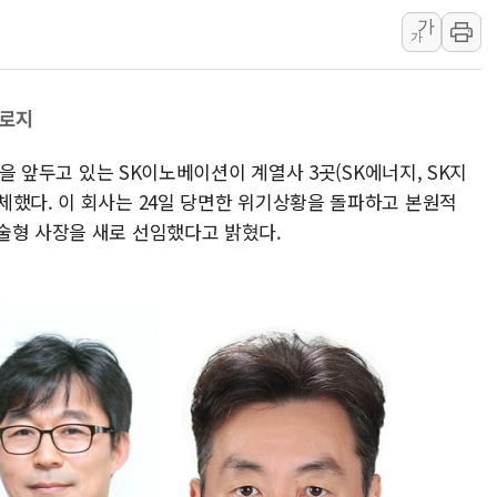
가
경제6단체, 세제개편안 
가
전세사기 등 '민생 전담
[뉴스핌 이 시각 글로벌 P
놀로지
남성, 'NS AI LINK' 
예탁결제원, 비상장주식
병을 앞두고 있는 SK이노베이션이 계열사 3곳(SK에너지, SK지
올데이올가닉, 정부 '혁신
체했다. 이 회사는 24일 당면한 위기상황을 돌파하고 본원적
술형 사장을 새로 선임했다고 밝혔다.