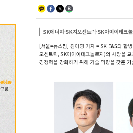
SK에너지·SK지오센트릭·SK아이이테크
[서울=뉴스핌] 김아영 기자 = SK E&S와 합
오센트릭, SK아이이테크놀로지)의 사장을 교
경쟁력을 강화하기 위해 기술 역량을 갖춘 기