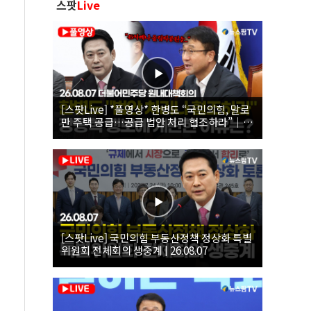
스팟
Live
[스팟Live] *풀영상* 한병도 “국민의힘, 말로
만 주택 공급…공급 법안 처리 협조하라”｜
26.08.07 더불어민주당 원내대책회의
[스팟Live] 국민의힘 부동산정책 정상화 특별
위원회 전체회의 생중계 | 26.08.07