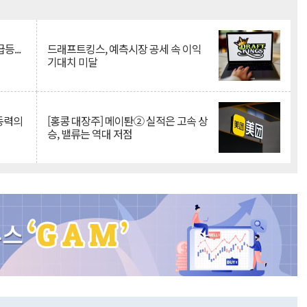
Mute
등...
드래프트킹스, 예측시장 공세 속 이익
기대치 미달
 동력의
[홍콩 대장주] 메이퇀② 실적은 고속 상
승, 밸류는 역대 저점