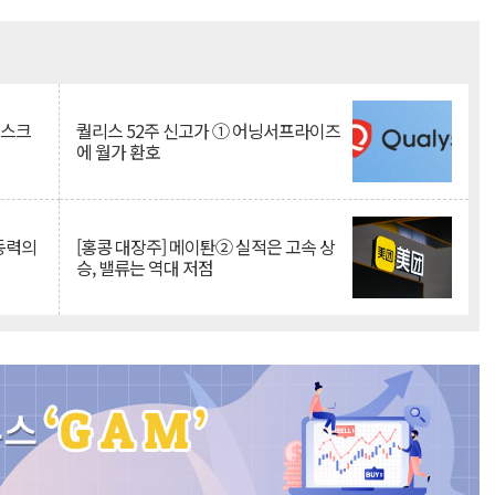
Mute
리스크
퀄리스 52주 신고가 ① 어닝서프라이즈
에 월가 환호
 동력의
[홍콩 대장주] 메이퇀② 실적은 고속 상
승, 밸류는 역대 저점