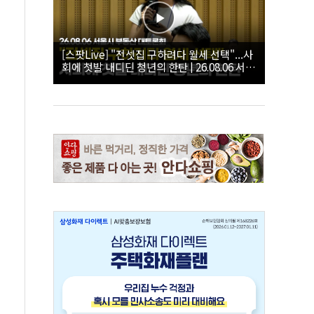
[스팟Live] "전셋집 구하려다 월세 선택"...사
회에 첫발 내디딘 청년의 한탄 | 26.08.06 서울
시 부동산 대토론회