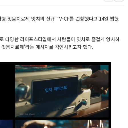
'월가의 황제' 다이먼 "금융시장 레
양주 섬유염색공장서 화재 1명 중상…
약형 잇몸치료제 잇치의 신규 TV-CF를 런칭했다고 14일 밝혔
김정관 산업부 장관 "주 52시간 손봐
해군 1함대 창설 80주년…지역과 함께
[3보] 북, 원산서 동해로 단거리 탄도
라는 주제로 다양한 라이프스타일에서 사람들이 잇치로 즐겁게 양치하
우크라 드론 전술, 중남미 콜롬비아에
) 속 잇몸치료제'라는 메시지를 각인시키고자 했다.
동해해경, 독도 해상서 부유물 감긴 
주한미군 "오산기지 누출, 백린 아닌 
구미 폐염산처리업체서 불 2시간30여
해군과 함께하는 '불금전파, 송정' 시