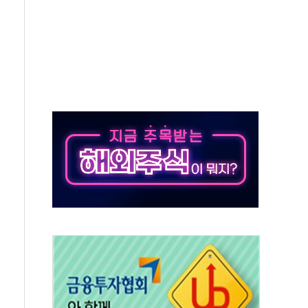
버리지 위험수위…숨은 차입이 더 큰 변수"
대응 1단계 진압 중
야, 경쟁상대 中과 비교해야"
하는 '선봉'의 대민 봉사
미사일 1발 발사… 올해 10번째·42일 만 도발
 새 안보 위기… 반군·마약카르텔이 습득해 전투 활용
어선 구조
무해한 표면 부식 물질"
분만에 진화...외국인 노동자 숨져
즌2