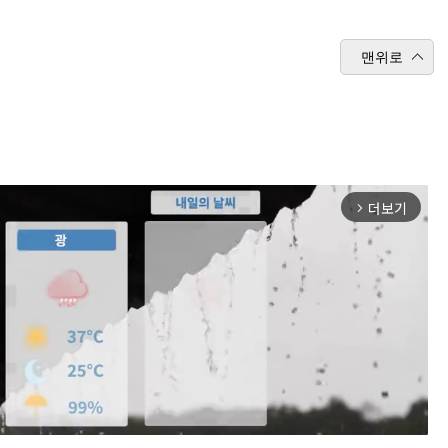
맨위로
더보기
arrow_forward_ios