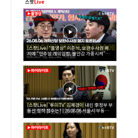
스팟
Live
[스팟Live] *풀영상* 이준석, 보완수사권 폐
지에 "민주당 개악입법, 불안감 가중시켜"｜
26.08.06 개혁신당 보완수사권 폐지 토론회
[스팟Live] '투미TV' 김제경이 내린 李정부 부
동산 정책 점수는? | 26.08.06 서울시 부동산
대토론회