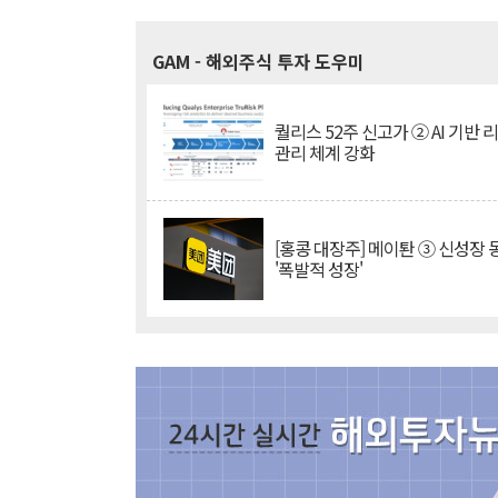
GAM
- 해외주식 투자 도우미
퀄리스 52주 신고가 ② AI 기반 
관리 체계 강화
[홍콩 대장주] 메이퇀 ③ 신성장
'폭발적 성장'