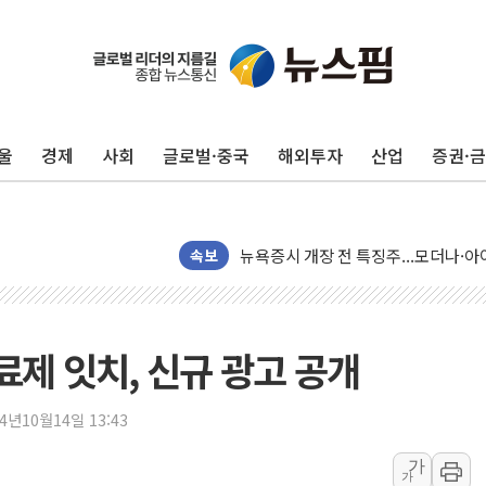
울
경제
사회
글로벌·중국
해외투자
산업
증권·
리투아니아 국방 "러, 우크라 드론으로
구광모, 내주 실리콘밸리서 젠슨 황 
뉴욕증시 개장 전 특징주...모더나
속보
김정관 장관 "영업이익 N% 성과급
뉴욕증시 프리뷰, 미 주가선물 AI주
청와대, 북한 단거리 탄도미사일 발사
제 잇치, 신규 광고 공개
금값 7주 만에 최고…美 고용 둔화·
[인도증시] 중동 긴장 완화에 실적 호
24년10월14일 13:43
러, 1인칭시점 드론으로 우크라 민간
[베트남 증시] 지수 하락 속 'DGC
가
가