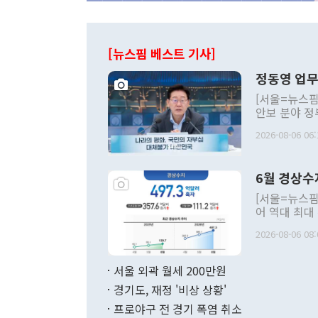
[뉴스핌 베스트 기사]
정동영 업무
[서울=뉴스핌
안보 분야 정
평화공존 발전
2026-08-06 06:
발언 중에는 
언한 것이 있
령은 공개적으
6월 경상수
주의적 희망에
관의 대북 정
[서울=뉴스핌
관 부처 장관
어 역대 최대
관의 무리한 
출 호조로 월
다. [정동영 통일부 장관이 지난달 23일 오후 서울 종로구 정부서울청사에
2026-08-06 08:
료=한국은행] 한국은행이 6일 발표한 '2026년 6월 국제수지(잠정)'에
서 취임 1주년 
면 지난 6월
부 장관 권한
1000만달러
서울 외곽 월세 200만원
발전 구상'을
이에 따라 올
적 갈등 해결
경기도, 재정 '비상 상황'
했다. 경상수
결과 혐오의 
9000만달러
프로야구 전 경기 폭염 취소
년간의 CVI