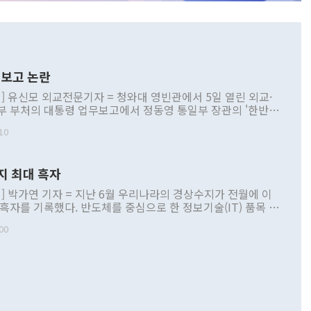
보고 논란
] 유신모 외교전문기자 = 청와대 영빈관에서 5일 열린 외교·
부 부처의 대통령 업무보고에서 정동영 통일부 장관의 '한반도
 구상'과 업무보고 발언이 논란을 빚고 있다. 이날 정 장관의
10
정부 내 조율을 거치지 않은 사안을 정책으로 추진하겠다고 공
는가 하면 사실 관계에 맞지 않은 설명도 있었다. 이재명 대통
로 신중을 기해 달라고 경고했고, 조현 외교부 장관은 '이상
지 최대 흑자
 근거한 비현실적 구상'이라는 비판을 내놨다. 그동안 정 장
책 관련 발언이 물의를 빚은 적은 여러 번 있지만 대통령과 유
] 박가연 기자 = 지난 6월 우리나라의 경상수지가 전월에 이
이 공개적으로 부정적 입장을 표명한 것은 이례적이다. 정 장
 흑자를 기록했다. 반도체를 중심으로 한 정보기술(IT) 품목 수
대북 접근법과 월권을 제어해야 한다는 목소리도 높아지고 있
간 상품수출이 처음으로 1000억달러를 넘어선 영향이다. [자
00
 따르
기자간담회를 하고 있다. [사진=통일부] 2026.07.23 ◆통일
 경상수지는 497억3000만달러 흑자로 집계됐다. 전월(386억
 넘어선 주장 정 장관은 이날 업무보고에서 '한반도 평화공존
)에 이어 두 달 연속 월간 기준 역대 최대 기록을 갈아치웠다.
 설명하면서 이재명 정부 2년차 핵심 과제로 상호 존중·평화
해 상반기 누적 경상수지 흑자는 1910억1000만달러를 기록
·핵 없는 한반도 등 3대 기본 방향을 제시했다. 정 장관은 "대
지 흑자를 견인한 것은 상품수지다. 6월 상품수지는 478억
언어는 멈춰야 한다"면서 주적 용어 대체를 주장했다. 지난 25
 흑자를 기록하며 전월에 이어 역대 최대를 다시 썼다. 국제수
D(완전하고 검증가능하며 되돌릴 수 없는 비핵화) 구도는 이미