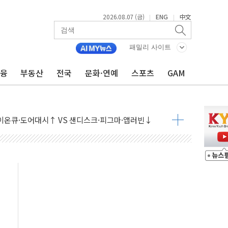
2026.08.07 (금)
ENG
中文
|
|
패밀리 사이트
금융
부동산
전국
문화·연예
스포츠
GAM
 나토 회원국 공격 검토… 거짓 깃발 작전"
재회…로봇·AI 데이터센터·모빌리티 구체화
·아이온큐·도어대시↑ VS 샌디스크·피그마·앱러빈↓
 반대…상법·자본시장법 개정 논의"
 차익실현 속 혼조세...웨스턴디지털·샌디스크↓
에 긴급 안보 점검회의
호르무즈 재개방 기대에 강세
조까지, 상승...호실적 보고 기업 상승세 뚜렷
인 '사파리' 공격… 시민들 공포감 극대화 전략
' 임시 주총 기대감에 홀로 상한가…마진 잔액은 사상 최고