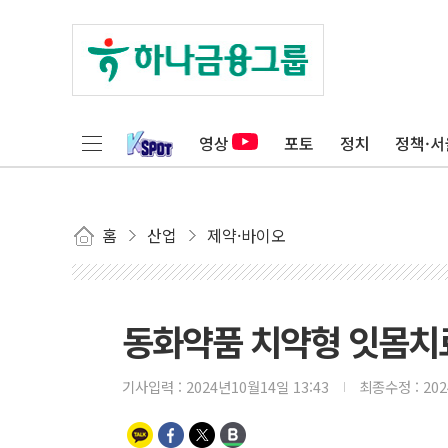
영상
포토
정치
정책·서
홈
산업
제약·바이오
동화약품 치약형 잇몸치료
기사입력 :
2024년10월14일 13:43
최종수정 :
20