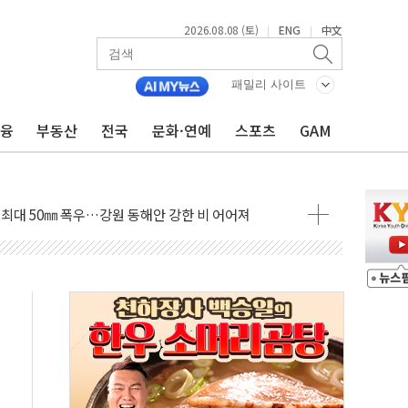
2026.08.08 (토)
ENG
中文
|
|
패밀리 사이트
금융
부동산
전국
문화·연예
스포츠
GAM
(8.10~8.14)
만지작…공습 한계·탄약 부족 현실화
 최대 50㎜ 폭우…강원 동해안 강한 비 어어져
…60대 환경미화원 수거차에 치여 사망
흉기 난동…60대 남성 2명 숨져
손해 보는 일 없게"…'결혼 페널티' 22개 과제 손본다
서 모터보트 전복…1명 사망·1명 실종
자 기림의 날 참석..."국제적 시민 연대로 목소리 내야"
질 중 실종 60대 나흘만에 숨진 채 발견
 흉기 살해 10대 아들 체포