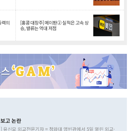
 동력의
[홍콩 대장주] 메이퇀② 실적은 고속 상
승, 밸류는 역대 저점
보고 논란
] 유신모 외교전문기자 = 청와대 영빈관에서 5일 열린 외교·