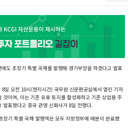
'화합' 꺼낸 김민석에
李대통령, ISA 개편 
동해중부 전 해상 풍랑
연일 폭염에 온열질환 
中 전방위 아파트 부양
인제 용대리 계곡서 수
동해시, 11~14일 '
내년에도 초장기 특별 국채를 발행해 경기부양을 하겠다고 발표
강원 중·남부 동해안 
청양 밭에서 일하던 9
폭염에 車 운전면허 기
 8일 오전 10시(현지시간) 국무원 신문판공실에서 열린 기자
 것이며, 이는 기존 유휴 토지를 활성화하고 기존 상업용 주
 발표했다고 중국 관영 신화사가 8일 전했다.
 초장기 특별 국채 발행액은 모두 지방정부에 배분이 완료됐