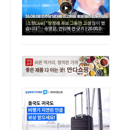
[스팟Live] “정청래 후보 그동안 고생 많이 했
습니다”…송영길, 연임에 선 긋기 | 26.08.08
더불어민주당 당대표·최고위원 후보 제주 합
동연설회