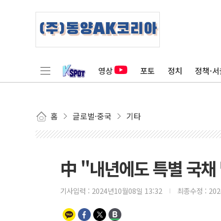
영상
포토
정치
정책·서
홈
글로벌·중국
기타
中 "내년에도 특별 국채
기사입력 :
2024년10월08일 13:32
최종수정 :
20