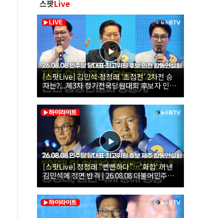
스팟
Live
[스팟Live] 김민석·정청래 ‘초접전’ 2차전 승
자는?...제3차 정기전국당원대회 후보자 인천
합동연설회 생중계 | 26.08.08
[스팟Live] 정청래 “뻔뻔하다”…‘화합’ 꺼낸
김민석에 정면 반격 | 26.08.08 더불어민주당
당대표·최고위원 후보 제주 합동연설회