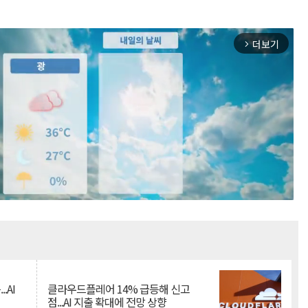
더보기
arrow_forward_ios
Mute
.AI
클라우드플레어 14% 급등해 신고
점...AI 지출 확대에 전망 상향