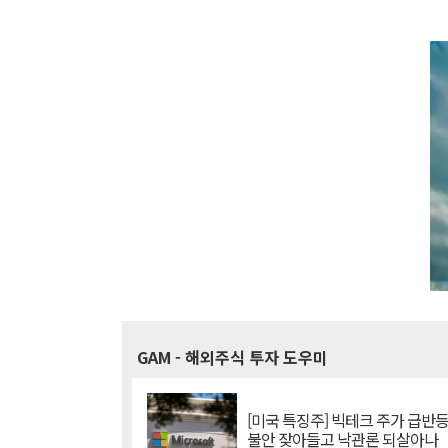
GAM
- 해외주식 투자 도우미
[미국 특징주] 빅테크 주가 급반등..
불안 잦아들고 낙관론 되살아나