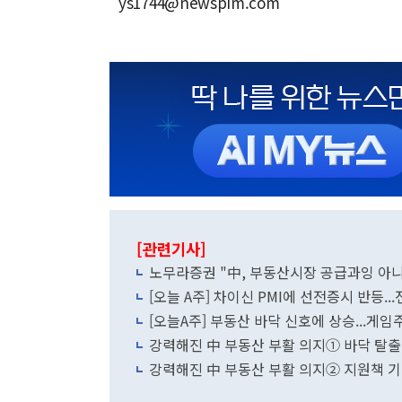
ys1744@newspim.com
[관련기사]
노무라증권 "中, 부동산시장 공급과잉 아
[오늘 A주] 차이신 PMI에 선전증시 반등.
[오늘A주] 부동산 바닥 신호에 상승...게
강력해진 中 부동산 부활 의지① 바닥 탈
강력해진 中 부동산 부활 의지② 지원책 