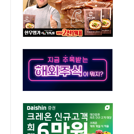
 '뻔뻔' 받아친 정청래…제주 연설서 신경전 고조
재검토 지시…與 "적극 환영"·野 "졸속 국정"
주의보…10일까지 최대 3.5m 높은 물결
사망 23명…정부, 비상대응기구 가동
, 수도 베이징도 부동산 규제 철폐
위 상승으로 피서객 7명 고립…전원 구조
별똥별 멍' 운영…페르세우스 유성우 관측
시간당 50mm 이상 폭우…호우경보 발효
0대 숨져…온열질환 여부 조사
능시험 오전 집중 편성…체감온도 38도 넘으면 중단