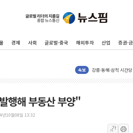
울
경제
사회
글로벌·중국
해외투자
산업
증권·
이번주 국내 주요 금융일정
美, 이란전 출구전략 
강릉·동해·삼척 시간당
속보
폐기물 수거하다 참변
서울 중랑구 주택가서 
李대통령 "결혼 때문에 
 발행해 부동산 부양"
여수 오동도 인근 해상
추미애, '위안부' 피해
24년10월08일 13:32
인천 선재도 갯벌서 해루
가
인천서 말다툼 중 어머니
가