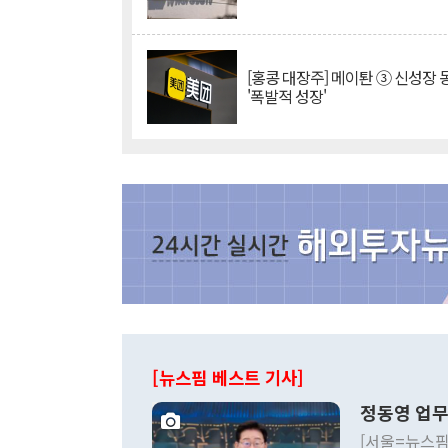
[홍콩 대장주] 메이퇀 ③ 신성장
'폭발적 성장'
[뉴스핌 베스트 기사]
정동영 업무
[서울=뉴스핌