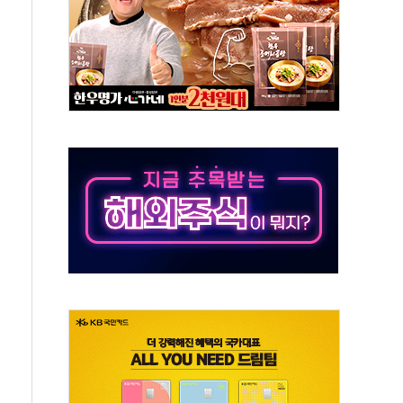
무해한 표면 부식 물질"
분만에 진화...외국인 노동자 숨져
즌2
축 피해 최소화 '총력 대응'
유입에도 박스권…美 암호화폐 법안 처리 여부도 변수
 '62일째'..."대부분 여기서 상주"
환자 2665명·사망 23명
목에 코스피 '휘청'
탄도미사일 발사