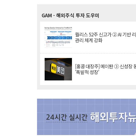
GAM
- 해외주식 투자 도우미
퀄리스 52주 신고가 ② AI 기반 
관리 체계 강화
[홍콩 대장주] 메이퇀 ③ 신성장
'폭발적 성장'