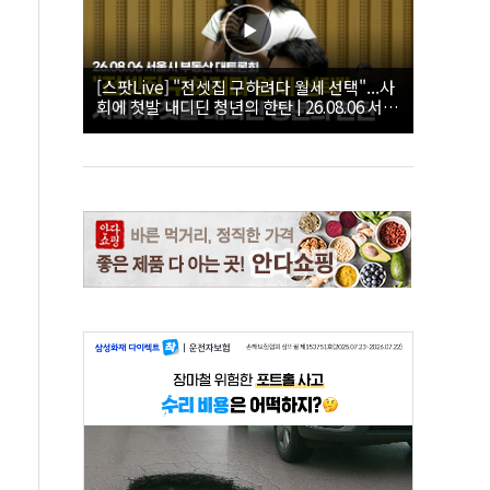
[스팟Live] "전셋집 구하려다 월세 선택"...사
회에 첫발 내디딘 청년의 한탄 | 26.08.06 서울
시 부동산 대토론회