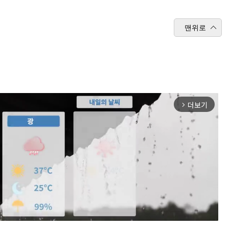
맨위로
더보기
arrow_forward_ios