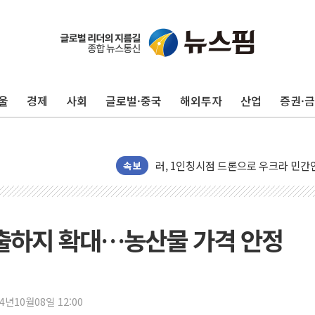
울
경제
사회
글로벌·중국
해외투자
산업
증권·
금값 7주 만에 최고…美 고용 둔화·
[인도증시] 중동 긴장 완화에 실적 호
러, 1인칭시점 드론으로 우크라 민간
[베트남 증시] 지수 하락 속 'DGC
속보
'월가의 황제' 다이먼 "금융시장 레
양주 섬유염색공장서 화재 1명 중상…
김정관 산업부 장관 "주 52시간 손봐
·출하지 확대…농산물 가격 안정
해군 1함대 창설 80주년…지역과 함께
[3보] 북, 원산서 동해로 단거리 탄도
우크라 드론 전술, 중남미 콜롬비아에
24년10월08일 12:00
동해해경, 독도 해상서 부유물 감긴 