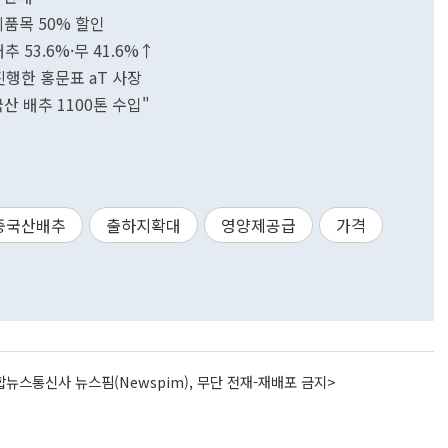
비품목 50% 할인
추 53.6%·무 41.6%↑
행한 홍문표 aT 사장
산 배추 1100톤 수입"
중국산배추
출하지확대
영양제공급
가격
뉴스통신사 뉴스핌(Newspim), 무단 전재-재배포 금지>