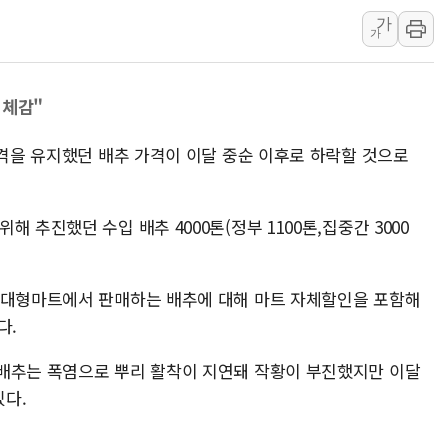
가
주한미군 "오산기지 누출, 백린 아닌 
가
구미 폐염산처리업체서 불 2시간30여
해군과 함께하는 '불금전파, 송정' 시
 체감"
강원도 폭염특보 11일째…온열질환·가
[코인 시황] 비트코인, ETF 자금 
가격을 유지했던 배추 가격이 이달 중순 이후로 하락할 것으로
[르포] 39도 폭염 속 잠실 개표소 시위
강원·전라권 폭염중대경보 확대…온열질
 추진했던 수입 배추 4000톤(정부 1100톤,집중간 3000
빚투·레버리지 줄었지만, 반도체 두 종
[2보] 북한, 원산서 동해상 단거리 
 대형마트에서 판매하는 배추에 대해 마트 자체할인을 포함해
다.
배추는 폭염으로 뿌리 활착이 지연돼 작황이 부진했지만 이달
다.