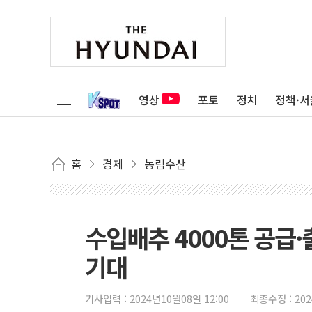
영상
포토
정치
정책·서
홈
경제
농림수산
수입배추 4000톤 공급
기대
기사입력 :
2024년10월08일 12:00
최종수정 :
20