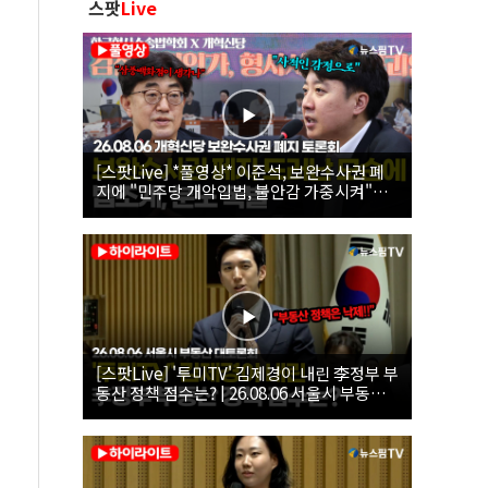
스팟
Live
[스팟Live] *풀영상* 이준석, 보완수사권 폐
지에 "민주당 개악입법, 불안감 가중시켜"｜
26.08.06 개혁신당 보완수사권 폐지 토론회
[스팟Live] '투미TV' 김제경이 내린 李정부 부
동산 정책 점수는? | 26.08.06 서울시 부동산
대토론회