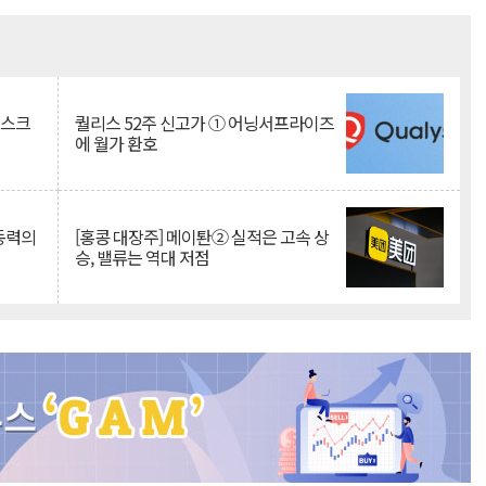
Mute
리스크
퀄리스 52주 신고가 ① 어닝서프라이즈
에 월가 환호
 동력의
[홍콩 대장주] 메이퇀② 실적은 고속 상
승, 밸류는 역대 저점