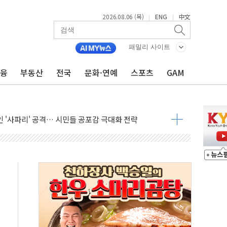
2026.08.06 (목)
ENG
中文
|
|
패밀리 사이트
금융
부동산
전국
문화·연예
스포츠
GAM
호르무즈 재개방 기대에 강세
조까지, 상승...호실적 보고 기업 상승세 뚜렷
인 '사파리' 공격… 시민들 공포감 극대화 전략
' 임시 주총 기대감에 홀로 상한가…마진 잔액은 사상 최고
버리지 위험수위…숨은 차입이 더 큰 변수"
대응 1단계 진압 중
야, 경쟁상대 中과 비교해야"
하는 '선봉'의 대민 봉사
미사일 1발 발사… 올해 10번째·42일 만 도발
 새 안보 위기… 반군·마약카르텔이 습득해 전투 활용
어선 구조