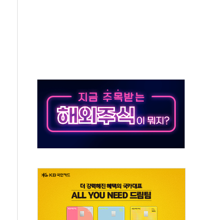
' 임시 주총 기대감에 홀로 상한가…마진 잔액은 사상 최고
버리지 위험수위…숨은 차입이 더 큰 변수"
대응 1단계 진압 중
야, 경쟁상대 中과 비교해야"
하는 '선봉'의 대민 봉사
미사일 1발 발사… 올해 10번째·42일 만 도발
 새 안보 위기… 반군·마약카르텔이 습득해 전투 활용
어선 구조
무해한 표면 부식 물질"
분만에 진화...외국인 노동자 숨져