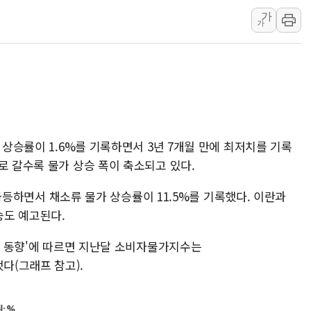
가
[베트남 증시] 지수 하락 속 'DGC
가
'월가의 황제' 다이먼 "금융시장 레
양주 섬유염색공장서 화재 1명 중상…
김정관 산업부 장관 "주 52시간 손봐
해군 1함대 창설 80주년…지역과 함께
[3보] 북, 원산서 동해로 단거리 탄도
우크라 드론 전술, 중남미 콜롬비아에
 상승률이 1.6%를 기록하면서 3년 7개월 만에 최저치를 기록
로 갈수록 물가 상승 폭이 축소되고 있다.
동해해경, 독도 해상서 부유물 감긴 
주한미군 "오산기지 누출, 백린 아닌 
% 급등하면서 채소류 물가 상승률이 11.5%를 기록했다. 이란과
구미 폐염산처리업체서 불 2시간30여
승도 예고된다.
물가 동향'에 따르면 지난달 소비자물가지수는
승했다(그래프 참고).