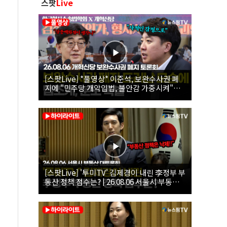
스팟
Live
[스팟Live] *풀영상* 이준석, 보완수사권 폐
지에 "민주당 개악입법, 불안감 가중시켜"｜
26.08.06 개혁신당 보완수사권 폐지 토론회
[스팟Live] '투미TV' 김제경이 내린 李정부 부
동산 정책 점수는? | 26.08.06 서울시 부동산
대토론회