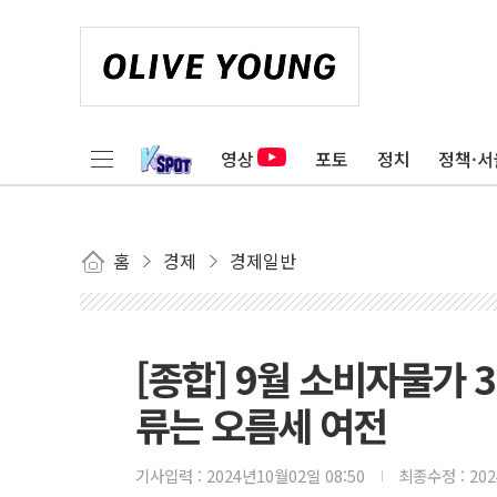
영상
포토
정치
정책·서
홈
경제
경제일반
[종합] 9월 소비자물가 
류는 오름세 여전
기사입력 :
2024년10월02일 08:50
최종수정 :
20