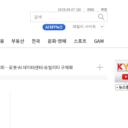
2026.08.07 (금)
ENG
中文
|
|
패밀리 사이트
금융
부동산
전국
문화·연예
스포츠
GAM
 상승… "2분기 기업 순이익 21% 증가" 전망
 나토 회원국 공격 검토… 거짓 깃발 작전"
재회…로봇·AI 데이터센터·모빌리티 구체화
·아이온큐·도어대시↑ VS 샌디스크·피그마·앱러빈↓
 반대…상법·자본시장법 개정 논의"
 차익실현 속 혼조세...웨스턴디지털·샌디스크↓
에 긴급 안보 점검회의
호르무즈 재개방 기대에 강세
조까지, 상승...호실적 보고 기업 상승세 뚜렷
인 '사파리' 공격… 시민들 공포감 극대화 전략