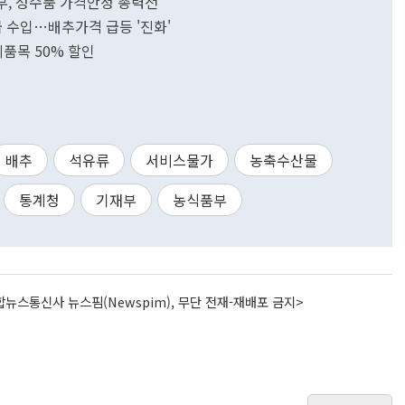
부, 성수품 가격안정 총력전
급 수입…배추가격 급등 '진화'
비품목 50% 할인
배추
석유류
서비스물가
농축수산물
통계청
기재부
농식품부
뉴스통신사 뉴스핌(Newspim), 무단 전재-재배포 금지>