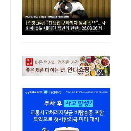
[스팟Live] "전셋집 구하려다 월세 선택"...사
회에 첫발 내디딘 청년의 한탄 | 26.08.06 서울
시 부동산 대토론회