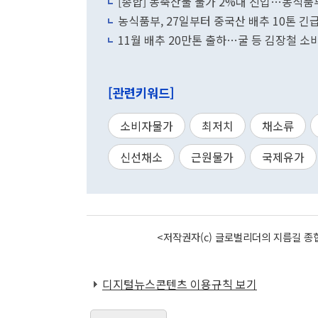
[종합] 농축산물 물가 2%대 진입…농식품
농식품부, 27일부터 중국산 배추 10톤 긴
11월 배추 20만톤 출하…굴 등 김장철 소
[관련키워드]
소비자물가
최저치
채소류
신선채소
근원물가
국제유가
<저작권자(c) 글로벌리더의 지름길 종합
디지털뉴스콘텐츠 이용규칙 보기