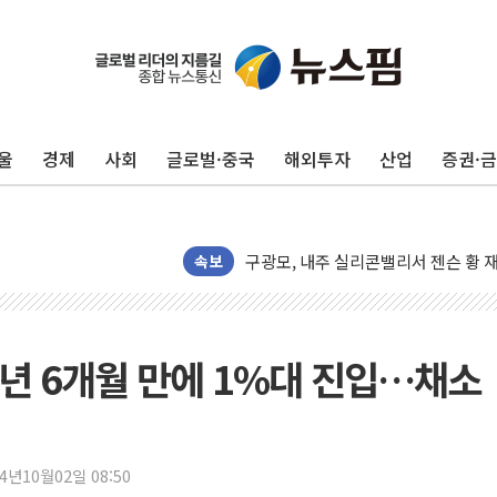
울
경제
사회
글로벌·중국
해외투자
산업
증권·
유럽증시, 견조한 실적 소화하며 대부분
리투아니아 국방 "러, 우크라 드론으로
구광모, 내주 실리콘밸리서 젠슨 황 
속보
뉴욕증시 개장 전 특징주...모더나
김정관 장관 "영업이익 N% 성과급
뉴욕증시 프리뷰, 미 주가선물 AI주
3년 6개월 만에 1%대 진입…채소
청와대, 북한 단거리 탄도미사일 발사
금값 7주 만에 최고…美 고용 둔화·
[인도증시] 중동 긴장 완화에 실적 호
24년10월02일 08:50
러, 1인칭시점 드론으로 우크라 민간