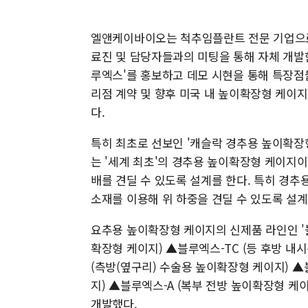
엘앤케이바이오는 척추임플란트 전문 기업으로
료진 및 담당자들과의 미팅을 통해 자체 개발한
루엑스'를 홍보하고 데모 시현을 통해 특장점
리점 계약 및 향후 미국 내 높이확장형 케이
다.
특히 최초로 선보인 '캐슬락 경추용 높이확장
는 '세계 최초'의 경추용 높이확장형 케이지이
배를 견딜 수 있도록 설계를 한다. 특히 경추
소재를 이용해 위 하중을 견딜 수 있도록 설
요추용 높이확장형 케이지의 신제품 라인인 '블
확장형 케이지) ▲블루엑스-TC (등 후방 내
(측방(옆구리) 수술용 높이확장형 케이지) ▲
지) ▲블루엑스-A (복부 전방 높이확장형 케
개발했다.