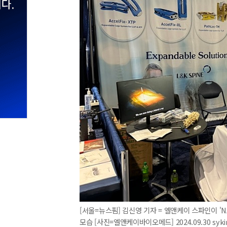
[서울=뉴스핌] 김신영 기자 = 엘앤케이 스파인이 'N
모습 [사진=엘앤케이바이오메드] 2024.09.30 syk