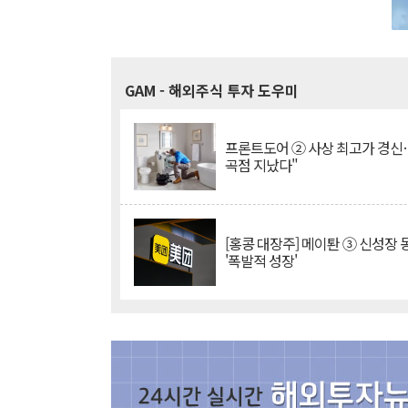
GAM
- 해외주식 투자 도우미
프론트도어 ② 사상 최고가 경신
곡점 지났다"
[홍콩 대장주] 메이퇀 ③ 신성장
'폭발적 성장'