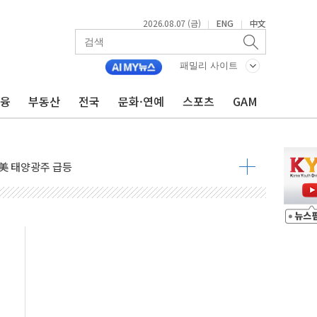
2026.08.07 (금)
ENG
中文
|
|
자 7359명 끝까지 찾겠다"
패밀리 사이트
 톤 낮춰
금융
부동산
전국
문화·연예
스포츠
GAM
항시 '시끌'
름…수도권 집중 완화 전환점"
주재… "전폭적 공급 확대·속도전 총력"
…美 태양광주 급등
도 놀랍지 않아"
태양광 착공…여의도 1.6배 규모
...금융주 낙폭 커
정책 아냐" 해명
~9일 최대 100mm 호우
결… 수니파 국가들의 새 안보 협력 구도