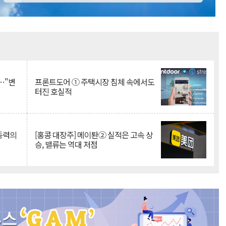
Mute
…"변
프론트도어 ① 주택시장 침체 속에서도
터진 호실적
 동력의
[홍콩 대장주] 메이퇀② 실적은 고속 상
승, 밸류는 역대 저점