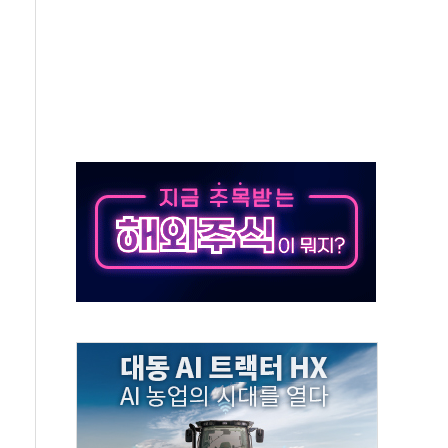
비온 59㎡ 18억원대
-서울시 '정책 엇박자'
생애최초만 경쟁 치열
래·ETF 매수에도 고유가·금리·입법 지연 '삼중 부담'
...석유·가스주 올랐지만 빈그룹이 상쇄
총수요 104.3GW 기록
 위기 고조되는 또 다른 중동 화약고