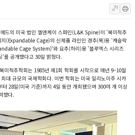
가
신길동 신축도 3.3㎡당 7250만원…써밋 클라
가
용산공원·그린벨트로 또 충돌…반복되는 국토부
[AI 부동산 투데이] 특공 전략도 '극과 극'…
드의 미국 법인 엘앤케이 스파인(L&K Spine)이 '북미척추
[코인시황] 비트코인 6만4000달러대 횡보…고
지(Expandable Cage)의 신제품 라인인 경추(목)용 '캐슬락
[베트남 증시] 유동성 부진 지속, 강보합 마감
pandable Cage System)'와 요추(허리)용 '블루엑스 시리즈
'찜통더위'에 전력수요 역대 최고치 경신…한낮 
stem)'를 공개했다고 30일 밝혔다.
후티 반군, 예멘 정부군과 사우디 동시 공격…
북미척추학회는 1985년 제1회 학회를 시작으로 매년 9~10월
계 최대 규모의 국제학회다. 이번 학회는 미국 일리노이주 시카
 28일(미국 기준)까지 4일 동안 개최됐으며 300여 개 이상
여했다.