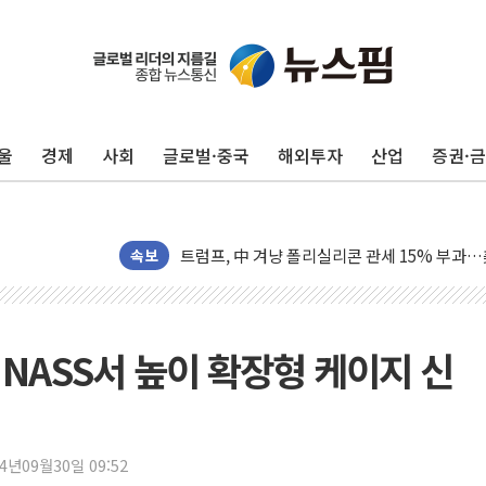
보훈부, 미 DPAA와 MOU… "6·25 미군 실종
트럼프 "금리 내려야"…파월 때와 달리 워시엔
울
경제
사회
글로벌·중국
해외투자
산업
증권·
특정 정치인 측근 포항시 정책특보 내정설...포
李 "해남 태양광, 대한민국 다음 100년 밑거
李 대통령, '6시간 마라톤 부동산 2차 회의' 
트럼프, 中 겨냥 폴리실리콘 관세 15% 부과
속보
[사진] 빈살만과 에르도안의 만남
이란와이어 "이란 최고지도자 위독…곧 사망해
남동발전, 해남군에 국내 최대 규모 400MW 
NASS서 높이 확장형 케이지 신
[인도증시] 중동 불안 속 유가 상승에 소폭 하락
황희 '폐버스 청년주택' SNS 글 역풍에 "정부
폭염 누그러지고 가뭄 숙지나...경북동해안권 8
24년09월30일 09:52
사우디·튀르키예·파키스탄, '공동방위협정' 체