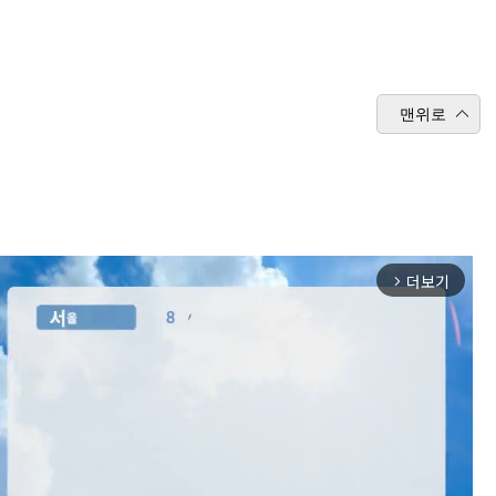
맨위로
더보기
arrow_forward_ios