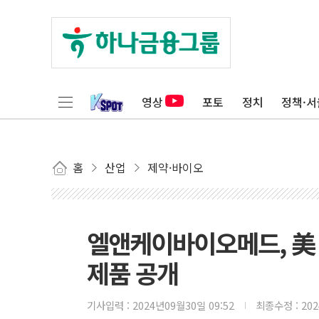
영상
포토
정치
정책·서
홈
산업
제약·바이오
엘앤케이바이오메드, 美 
제품 공개
기사입력 :
2024년09월30일 09:52
최종수정 :
20