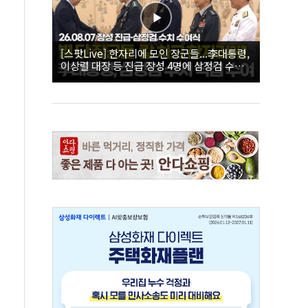
[스팟Live] 한자리에 모인 장군들...李대통령,
이상렬 대장 등 진급 장성 4명에 삼정검 수치
직접 수여｜26.08.07 장성 진급·삼정검 수치
수여식