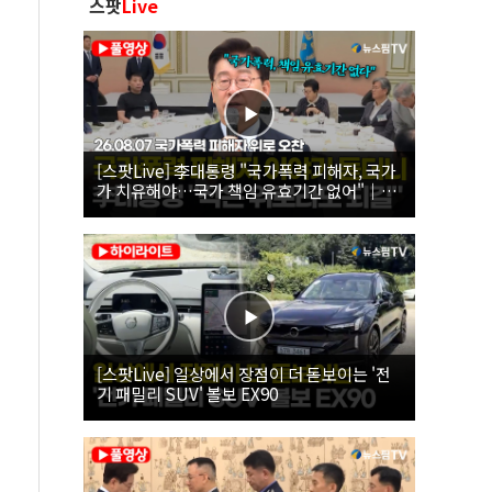
스팟
Live
[스팟Live] 李대통령 "국가폭력 피해자, 국가
가 치유해야…국가 책임 유효기간 없어"｜
26.08.07 국가폭력 피해자 위로 오찬
[스팟Live] 일상에서 장점이 더 돋보이는 '전
기 패밀리 SUV' 볼보 EX90