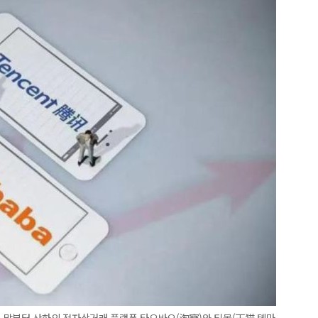
는 9월 말부터 산하의 전자상거래 플랫폼 타오바오(淘寶)와 티몰(天猫∙톈마