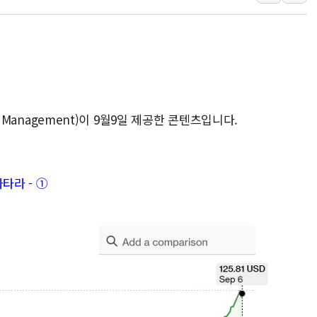
"최대 2시간 앞서 침수 
유니슨 "국내생산세액공제
창호 교체하다 난간 무너
장동혁 "규제와 대출 풀
[속보] 종합특검, '尹 관
t Management)이 9월9일 제공한 콘텐츠입니다.
AI에 승부 건 네이버…내
日, 4~6월 105조원 환시 
오렌지플래닛 창업재단, 
타라 - ①
경찰, '300억대 사기 혐