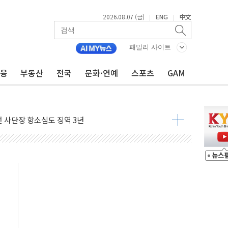
2026.08.07 (금)
ENG
中文
|
|
패밀리 사이트
금융
부동산
전국
문화·연예
스포츠
GAM
 4중 추돌…1명 심정지·5명 부상
진화 중...진화헬기 3대 투입
전 사단장 항소심도 징역 3년
출 첫 2000억원 돌파
4000억 금융 지원
제휴 여행적금 완판
 영업 재개...장바구니에 홈플러스 담아달라" 호소
FO, 금융지주 포용금융 조직개편 신호탄
감사 무마' 유병호 구속 기소
 하락…내린 종목이 두 배 넘어
위…김성환 기후부 장관 "예측범위 벗어나도 즉시대응"