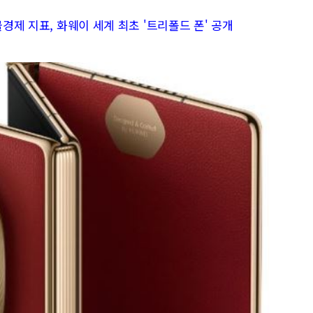
물경제 지표, 화웨이 세계 최초 '트리폴드 폰' 공개