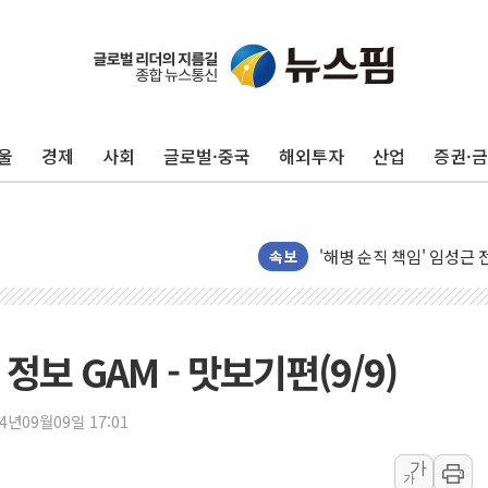
울
경제
사회
글로벌·중국
해외투자
산업
증권·
전남광주 화정역 인근 도로
청도 문수리 야산서 산불 
'해병 순직 책임' 임성근 
헥토이노베이션, 상반기 매
속보
우리은행, 고창해상풍력에 
NH농협은행, 모두투어 
민병덕 "오늘 67개 점포
보 GAM - 맛보기편(9/9)
하나금융이 쏘아 올린 CI
종합특검, '尹 관저 이전 
24년09월09일 17:01
코스피·코스닥 오전 동반
가
가
'입추'인데 연일 찜통더