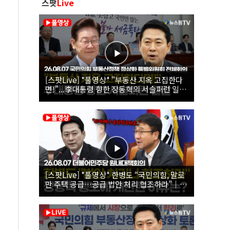
스팟
Live
[스팟Live] *풀영상* "부동산 지옥 고집한다
면!"...李대통령 향한 장동혁의 서슬퍼런 일갈
| 26.08.07 국민의힘 부동산정책 정상화 특별
위원회 전체회의
[스팟Live] *풀영상* 한병도 “국민의힘, 말로
만 주택 공급…공급 법안 처리 협조하라”｜
26.08.07 더불어민주당 원내대책회의