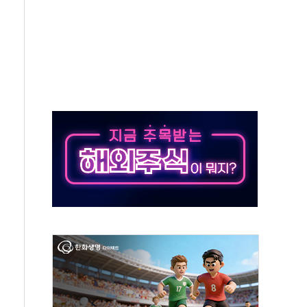
예측"…건설연, AI 위험기상 기술 개발
·인증제도 개선 수혜 기대"
져…대전서 50대 일용직 추락 사망
고 재개발·재건축 촉진하는 것이 부동산 정상화"
저 이전 감사 무마' 유병호 감사위원 구속 기소
년 AI 팩토리 매출 본격화
개입...4월 말 '56조원' 사상 최대
스타트업 지원 프로그램 성료
의' 차가원 대표 구속 송치