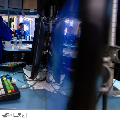
진=블룸버그통신]