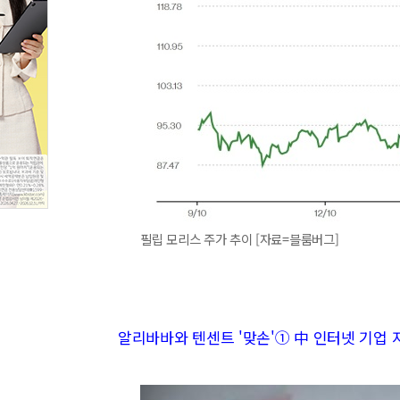
필립 모리스 주가 추이 [자료=블룸버그]
알리바바와 텐센트 '맞손'① 中 인터넷 기업