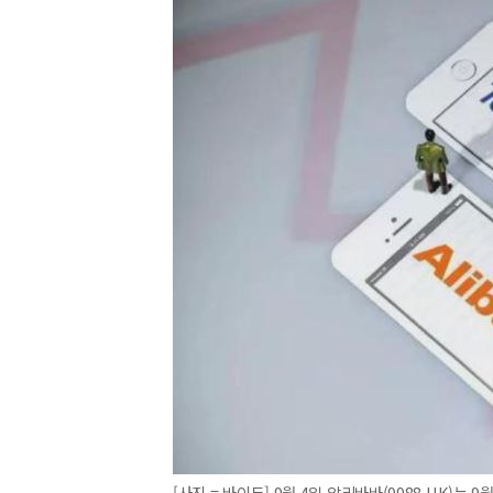
[사진 = 바이두] 9월 4일 알리바바(9988.HK)