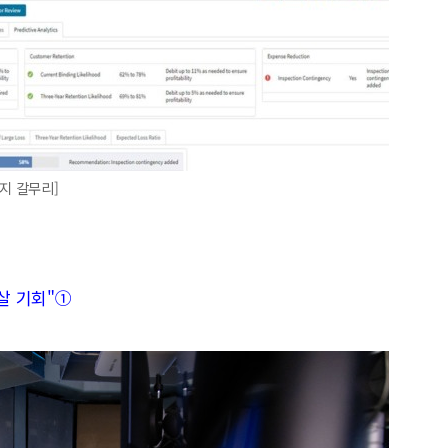
지 갈무리]
 살 기회"①