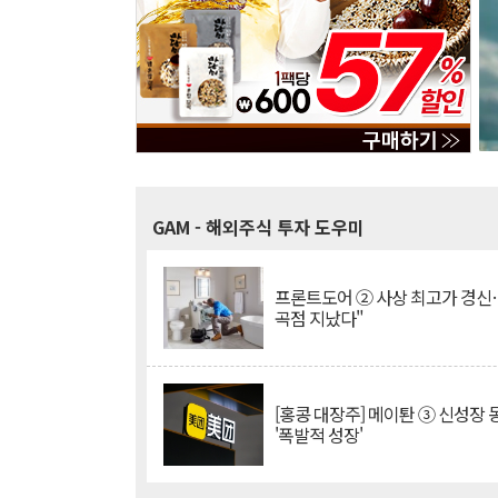
GAM
- 해외주식 투자 도우미
프론트도어 ② 사상 최고가 경신
곡점 지났다"
[홍콩 대장주] 메이퇀 ③ 신성장
'폭발적 성장'