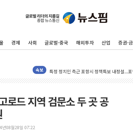
울
경제
사회
글로벌·중국
해외투자
산업
증권·
보훈부, 미 DPAA와 MOU… "6·25 미군 실종
트럼프 "금리 내려야"…파월 때와 달리 워시엔
특정 정치인 측근 포항시 정책특보 내정설...포
속보
李 "해남 태양광, 대한민국 다음 100년 밑거
李 대통령, '6시간 마라톤 부동산 2차 회의' 
트럼프, 中 겨냥 폴리실리콘 관세 15% 부과
고로드 지역 검문소 두 곳 공
[사진] 빈살만과 에르도안의 만남
원
이란와이어 "이란 최고지도자 위독…곧 사망해
남동발전, 해남군에 국내 최대 규모 400MW 
24년08월28일 07:22
[인도증시] 중동 불안 속 유가 상승에 소폭 하락