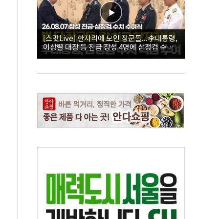
[스팟Live] 한자리에 모인 장군들...李대통령,
이상렬 대장 등 진급 장성 4명에 삼정검 수치
직접 수여｜26.08.07 장성 진급·삼정검 수치
수여식