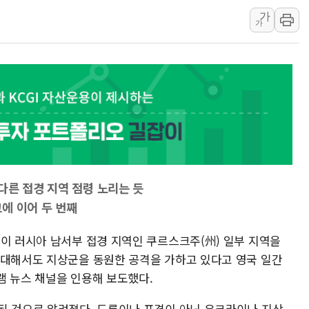
가
황희 '폐버스 청년주택' SNS 글 역풍에 "정부
가
폭염 누그러지고 가뭄 숙지나...경북동해안권 8
사우디·튀르키예·파키스탄, '공동방위협정' 체
신길동 신축도 3.3㎡당 7250만원…써밋 클라
용산공원·그린벨트로 또 충돌…반복되는 국토부
[AI 부동산 투데이] 특공 전략도 '극과 극'…
[코인시황] 비트코인 6만4000달러대 횡보…고
[베트남 증시] 유동성 부진 지속, 강보합 마감
'찜통더위'에 전력수요 역대 최고치 경신…한낮 
다른 접경 지역 점령 노리는 듯
후티 반군, 예멘 정부군과 사우디 동시 공격…
에 이어 두 번째
군이 러시아 남서부 접경 지역인 쿠르스크주(州) 일부 지역을
 대해서도 지상군을 동원한 공격을 가하고 있다고 영국 일간
램 뉴스 채널을 인용해 보도했다.
된 것으로 알려졌다. 드론이나 포격이 아닌 우크라이나 지상