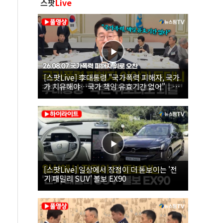
스팟
Live
[스팟Live] 李대통령 "국가폭력 피해자, 국가
가 치유해야…국가 책임 유효기간 없어"｜
26.08.07 국가폭력 피해자 위로 오찬
[스팟Live] 일상에서 장점이 더 돋보이는 '전
기 패밀리 SUV' 볼보 EX90