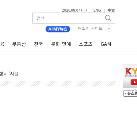
2026.08.07 (금)
ENG
中文
|
|
패밀리 사이트
금융
부동산
전국
문화·연예
스포츠
GAM
자 7359명 끝까지 찾겠다"
 톤 낮춰
항시 '시끌'
름…수도권 집중 완화 전환점"
주재… "전폭적 공급 확대·속도전 총력"
…美 태양광주 급등
도 놀랍지 않아"
태양광 착공…여의도 1.6배 규모
...금융주 낙폭 커