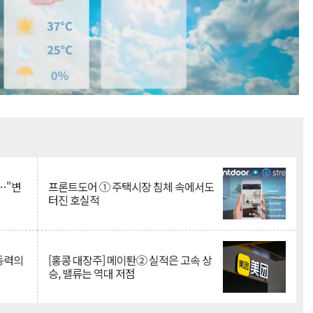
Mute
…"변
프론트도어 ① 주택시장 침체 속에서도
터진 호실적
 동력의
[홍콩 대장주] 메이퇀② 실적은 고속 상
승, 밸류는 역대 저점