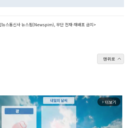
뉴스통신사 뉴스핌(Newspim), 무단 전재-재배포 금지>
맨위로
더보기
arrow_forward_ios