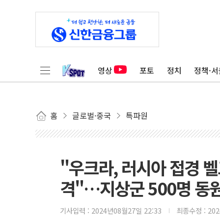
영상
포토
정치
정책·서
홈
글로벌·중국
특파원
"우크라, 러시아 접경 벨
격"…지상군 500명 동
기사입력 :
2024년08월27일 22:33
최종수정 :
20