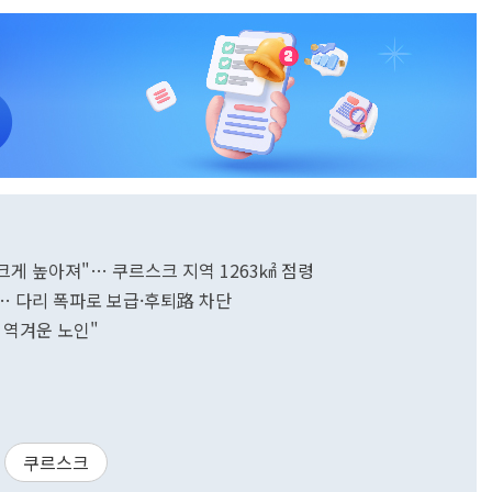
크게 높아져"… 쿠르스크 지역 1263㎢ 점령
… 다리 폭파로 보급·후퇴路 차단
틴 역겨운 노인"
쿠르스크