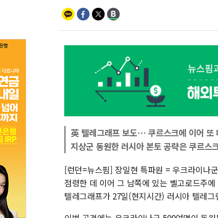
英 텔레그래프 보도… 쿠르스크에 이어 또 
지상군 동원한 러시아 본토 공략은 쿠르스크
[런던=뉴스핌] 장일현 특파원 = 우크라이나
점령한 데 이어 그 남쪽에 있는 벨고로드주에
텔레그래프가 27일(현지시간) 러시아 텔레그
이번 공격에는 우크라이나군 500여명이 동원