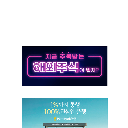
정책 아냐" 해명
~9일 최대 100mm 호우
결… 수니파 국가들의 새 안보 협력 구도
비온 59㎡ 18억원대
-서울시 '정책 엇박자'
생애최초만 경쟁 치열
래·ETF 매수에도 고유가·금리·입법 지연 '삼중 부담'
...석유·가스주 올랐지만 빈그룹이 상쇄
총수요 104.3GW 기록
 위기 고조되는 또 다른 중동 화약고