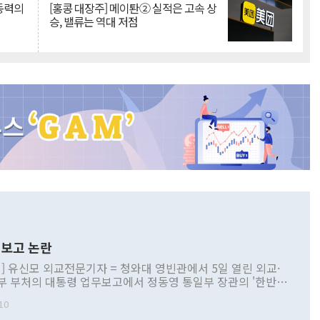
 동력의
[홍콩 대장주] 메이퇀② 실적은 고속 상
승, 밸류는 역대 저점
보고 논란
] 유신모 외교전문기자 = 청와대 영빈관에서 5일 열린 외교·
부 부처의 대통령 업무보고에서 정동영 통일부 장관의 '한반도
 구상'과 업무보고 발언이 논란을 빚고 있다. 이날 정 장관의
10
정부 내 조율을 거치지 않은 사안을 정책으로 추진하겠다고 공