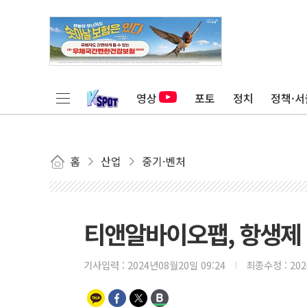
영상
포토
정치
정책·서
홈
산업
중기·벤처
티앤알바이오팹, 항생제
기사입력 :
2024년08월20일 09:24
최종수정 :
20