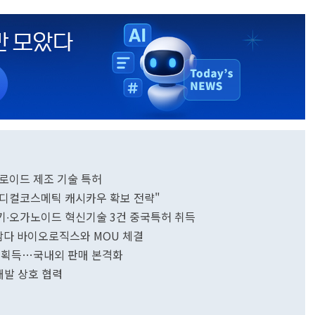
로이드 제조 기술 특허
디컬코스메틱 캐시카우 확보 전략"
기∙오가노이드 혁신기술 3건 중국특허 취득
람다 바이오로직스와 MOU 체결
증 획득…국내외 판매 본격화
개발 상호 협력