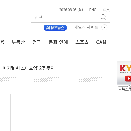
2026.08.06 (목)
ENG
中文
|
|
상위 프로젝트' 자연재해저감 종합계획 수립 착수
 누적 사망자 21명…누적 온열질환자 2441명
패밀리 사이트
AI·휴머노이드' 도입…정부, 제조업 대전환
금융
부동산
전국
문화·연예
스포츠
GAM
에 '삼전닉스' 등 주도주 약세
% 급등... 달러당 149엔 전망"
'피지컬 AI 스타트업' 2곳 투자
·플립8, 7일 국내 출시
 대책 챙겨야…빠른 시일 내 부동산 공급 정책 낼 것"
슈즈 총결산...최대 70% 할인
 자외선차단제 글로벌 인증 체계 구축
면 최대 400만원 혜택…'깨비마블' 이벤트
BT 스튜디오' 구축
·휴머노이드로 성장축 확대" - 밸류파인더
..신세계는 '셰프 맛집', 롯데는 '포켓몬'