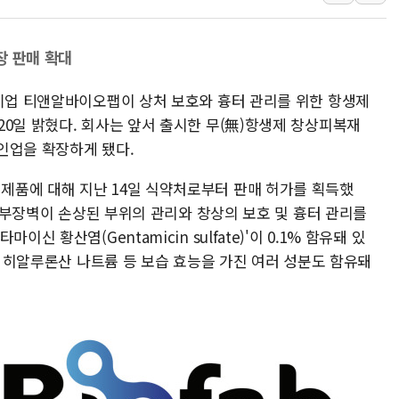
씨이랩, HPC·AI 전문
우리기술, 400억 규모 
장 판매 확대
부동산 넘어 가상자산까
 기업 티앤알바이오팹이 상처 보호와 흉터 관리를 위한 항생제
이란 외무차관 "미국과
20일 밝혔다. 회사는 앞서 출시한 무(無)항생제 창상피복재
풀무원푸드머스, 의정부
인업을 확장하게 됐다.
카카오, 2분기 영업이익 
제품에 대해 지난 14일 식약처로부터 판매 허가를 획득했
 피부장벽이 손상된 부위의 관리와 창상의 보호 및 흉터 관리를
신 황산염(Gentamicin sulfate)'이 0.1% 함유돼 있
물, 히알루론산 나트륨 등 보습 효능을 가진 여러 성분도 함유돼