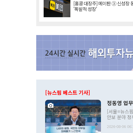
[홍콩 대장주] 메이퇀 ③ 신성장
'폭발적 성장'
[뉴스핌 베스트 기사]
정동영 업무
[서울=뉴스핌
안보 분야 정
평화공존 발전
2026-08-06 06:
발언 중에는 