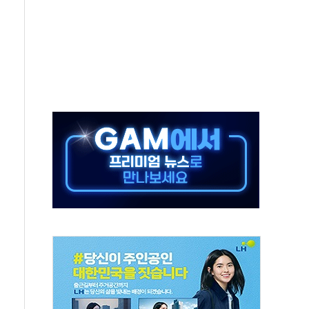
가 황순욱 박사 영입
투자 유치
지…정부, 1400조 국가자산 통합관리 나선다
 호르무즈 협상 중이란 트럼프 주장은 거짓"
시와 손 잡고 지역경제 활성화 앞장
2270억원...플랫폼 매출 효과에 36% 증가