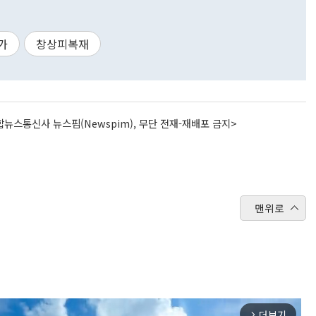
가
창상피복재
뉴스통신사 뉴스핌(Newspim), 무단 전재-재배포 금지>
맨위로
더보기
arrow_forward_ios