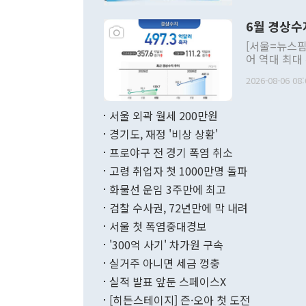
언한 것이 있
령은 공개적으
6월 경상수
주의적 희망에
관의 대북 정
[서울=뉴스핌
관 부처 장관
어 역대 최대
관의 무리한 
출 호조로 월
다. [정동영 통일부 장관이 지난달 23일 오후 서울 종로구 정부서울청사에
2026-08-06 08:
료=한국은행] 한국은행이 6일 발표한 '2026년 6월 국제수지(잠정)'에
서 취임 1주년 
면 지난 6월
부 장관 권한
1000만달러
서울 외곽 월세 200만원
발전 구상'을
이에 따라 올
적 갈등 해결
경기도, 재정 '비상 상황'
했다. 경상수
결과 혐오의 
9000만달러
프로야구 전 경기 폭염 취소
년간의 CVI
지 기준 상품
고령 취업자 첫 1000만명 돌파
무너졌다고도 
며 월간 기준
현실을 바꾸는
달러로 38.
화물선 운임 3주만에 최고
를 평화 체제
196.9% 급
검찰 수사권, 72년만에 막 내려
함께 4자 대
수출은 160
지만 이 대통
서울 첫 폭염중대경보
(18.6%) 
화공존 정책이
했다. 통관 기
'300억 사기' 차가원 구속
다"고 지적했
(16.4%)
투리가 잡혀 
실거주 아니면 세금 껑충
월(-10억9
쁜 상황이 초
증가와 유류할
실적 발표 앞둔 스페이스X
9·19 군사
기록했지만 
[히든스테이지] 즌·오아 첫 도전
"우리의 선의
로 전환됐다.