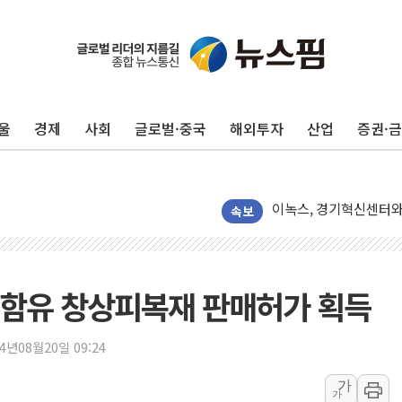
경북도 '재해 예방 최
14일째 이어지는 폭염에
철강·조선·車 공장에 '
울
경제
사회
글로벌·중국
해외투자
산업
증권·
[특징주] 美 반도체 조정
BoA "엔화, 연말까지 6
이녹스, 경기혁신센터와 
삼성전자 갤럭시 Z 폴드8
속보
성기홍 "김용범 경질보다
무신사 킥스, SS 시즌 
한국콜마, 산호초 보호
 함유 창상피복재 판매허가 획득
KB증권, 국내주식 옮기
엔비티, AX 인프라 'N
24년08월20일 09:24
"티로보틱스, 유리기판
가
가
폭염속 백화점, 고객잡기.