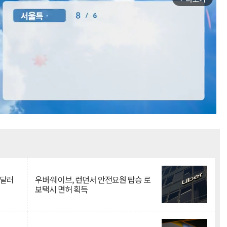
Mute
억달러
우버·웨이브, 런던서 안전요원 탑승 로
보택시 면허 획득