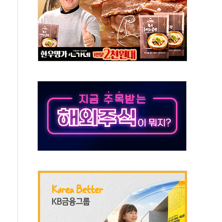
'행복상자' 전달
극기 거꾸로' 논란…이틀만에 철거
 예술·체육요원 최대 33% 감축
 역대 최대폭 감소한 9.4%↓…유통업계 양극화 심화
 특사'로 콜롬비아 대통령 취임식 참석
시간당 30mm 강한 비...호우 피해 없어
방…野 "청년 우롱 기괴" vs 與 "송구한 해프닝"