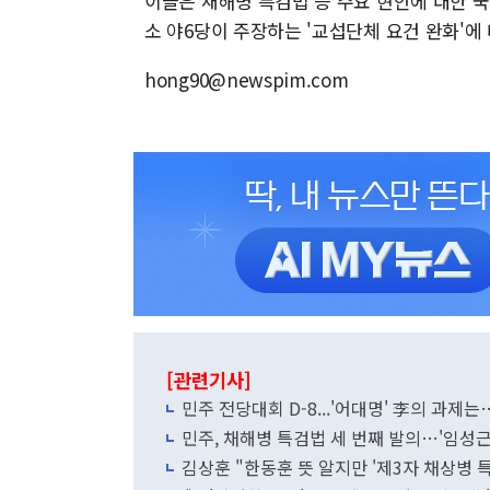
이들은 채해병 특검법 등 주요 현안에 대한 
소 야6당이 주장하는 '교섭단체 요건 완화'에
hong90@newspim.com
[관련기사]
민주 전당대회 D-8...'어대명' 李의 과
민주, 채해병 특검법 세 번째 발의…'임성근
김상훈 "한동훈 뜻 알지만 '제3자 채상병 