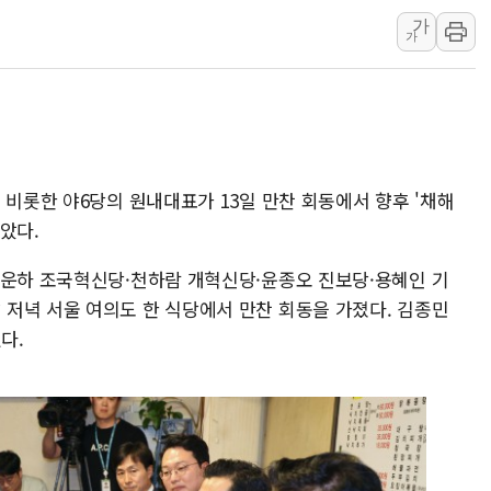
가
하나금융, 명동 소상공인에 
가
인천시 광복절 현수막 '태
병무청, 보충역 전면 손질…
홈플러스發 대형마트 판매,
윤준병·이해민 의원, '정부
'호우·산사태 주의보' 울진 
 비롯한 야6당의 원내대표가 13일 만찬 회동에서 향후 '채해
여야, 황희 '버스 하우스' 공
았다.
황운하 조국혁신당·천하람 개혁신당·윤종오 진보당·용혜인 기
저녁 서울 여의도 한 식당에서 만찬 회동을 가졌다. 김종민
다.