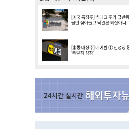
[미국 특징주] 빅테크 주가 급반등..
불안 잦아들고 낙관론 되살아나
[홍콩 대장주] 메이퇀 ③ 신성장
'폭발적 성장'