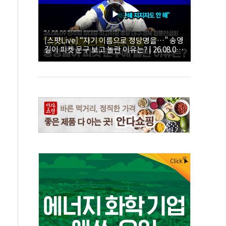
[스팟Live] “자기 이름으로 정당명을…” 송영
길이 피켓 문구 보고 놀란 이유는? | 26.08.09
더불어민주당 당대표·최고위원 후보 대구·경
북 합동연설회