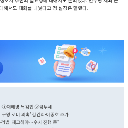
국정조사 추진의 필요성에 대해서도 논의했다. 민주당 제외 군
 대해서도 대화를 나눴다고 정 실장은 말했다.
제는…①채해병 특검법 ②금투세
 구명 로비 의혹' 김건희·이종호 추가
특검법' 재고해야…수사 진행 중"