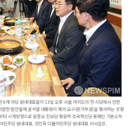
한 6개 야당 원내대표들이 13일 오후 서울 여의도의 한 식당에서 만찬
 의결한 법안들에 윤석열 대통령이 재의 요구권(거부권)을 행사하는 상황
왼쪽부터 시계방향으로 윤종오 진보당·황운하 조국혁신당·용혜인 기본소득
어민주당 원내대표. 정진욱 더불어민주당 원내대표 비서실장.