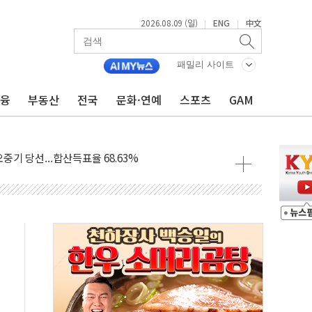
2026.08.09 (일)
ENG
中文
|
|
고 발생…작업자 1명 숨져
패밀리 사이트
철강 AI융합실증센터' 들어선다
금융
부동산
전국
문화·연예
스포츠
GAM
대 숨진 채 발견...경찰, 조사 중
1.48%p' 차 선두 유지...金 46.01% vs 鄭 44.53%
기 당선...합산득표율 68.63%
해 10대 구속…범행 후 반려견도 죽여
 정청래에 승리…金 48.54% vs 鄭 44.40%
경선 결과...김민석 48.54% 정청래 44.40%
발표...김민석 47.37% 정청래 45.71% 송영길 6.92%
발표...정청래 47.82% 김민석 46.35% 송영길 5.83%
발표...김민석 50.30% 정청래 41.94% 송영길 7.76%
객 400명 맞이…"마음 잇는 시간 되길"
 지급 확정되나…재상고 앞두고 막판 셈법