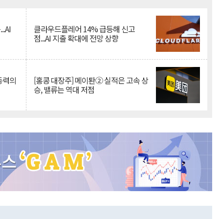
Mute
.AI
클라우드플레어 14% 급등해 신고
점...AI 지출 확대에 전망 상향
 동력의
[홍콩 대장주] 메이퇀② 실적은 고속 상
승, 밸류는 역대 저점