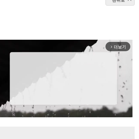
더보기
arrow_forward_ios