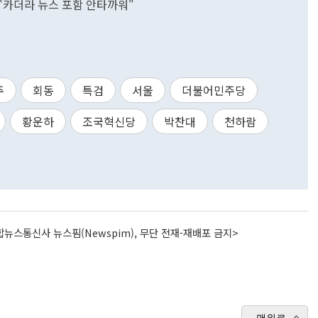
 "카더라 뉴스 포함 안타까워"
주
회동
특검
서울
더불어민주당
황운하
조국혁신당
박찬대
천하람
뉴스통신사 뉴스핌(Newspim), 무단 전재-재배포 금지>
맨위로