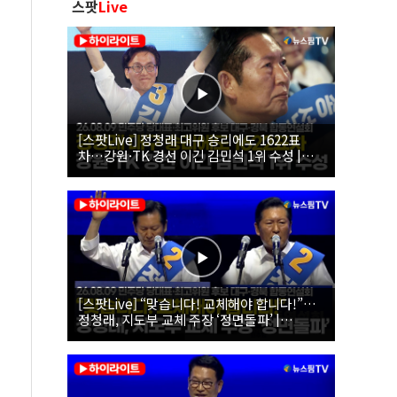
스팟
Live
[스팟Live] 정청래 대구 승리에도 1622표
차…강원·TK 경선 이긴 김민석 1위 수성 |
26.08.09 더불어민주당 당대표·최고위원 후
보 대구·경북 합동연설회
[스팟Live] “맞습니다! 교체해야 합니다!”…
정청래, 지도부 교체 주장 ‘정면돌파’ |
26.08.09 더불어민주당 당대표·최고위원 후
보 대구·경북 합동연설회