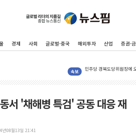
평택 진위면 공장서 질식사
포항 블루밸리 국가산단에 '
울
경제
사회
글로벌·중국
해외투자
산업
증권·
상주 낙동강 선착장 하류서 50
[종합] 김민석, 정청래에 누적 '
민주당 경북도당위원장에 오중
인천서 말다툼 중 어머니 살
속보
김민석, 강원·대구·경북 경선서
[속보] 민주, 강원·대구·경북 
[속보] 민주, 경북 경선 결과 
동서 '채해병 특검' 공동 대응 재
[속보] 민주, 대구 경선 결과 
[속보] 민주, 강원 경선 결과 
정재헌 CEO, SKT 장기고
24년08월13일 21:41
최태원, 노소영에 9440억