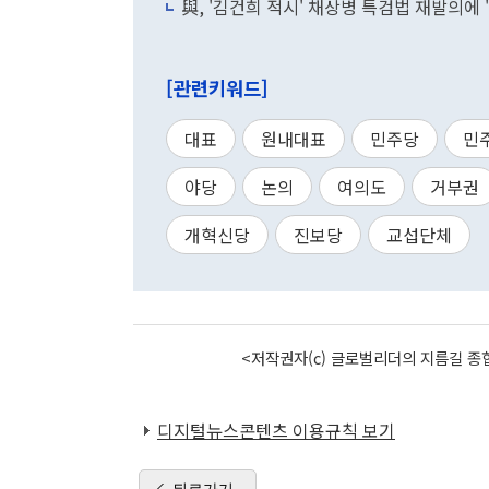
與, '김건희 적시' 채상병 특검법 재발의에
[관련키워드]
대표
원내대표
민주당
민
야당
논의
여의도
거부권
개혁신당
진보당
교섭단체
<저작권자(c) 글로벌리더의 지름길 종합
디지털뉴스콘텐츠 이용규칙 보기
뒤로가기