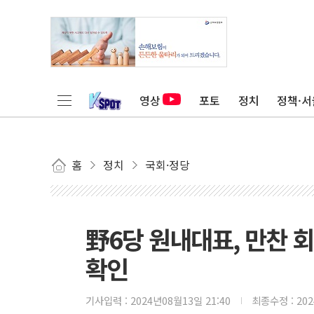
영상
포토
정치
정책·서
홈
정치
국회·정당
野6당 원내대표, 만찬 회
확인
기사입력 :
2024년08월13일 21:40
최종수정 :
20