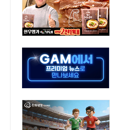
스닥 선물 1%대 상승
상 기대 후퇴
·태양광주↑ VS 트레이드데스크·웬디스↓
 끝까지 찾겠다"