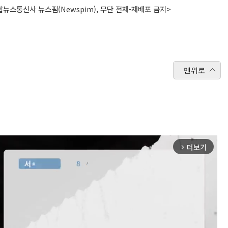
뉴스통신사 뉴스핌(Newspim), 무단 전재-재배포 금지>
맨위로
더보기
arrow_forward_ios