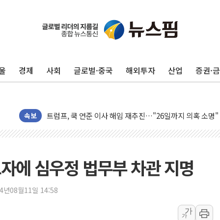
충북 주말 무더위 지속…청주·진천 35도, 곳곳 소나기
10월 보완수사권 폐지·공소청 출범…피해자들 '범죄 사각
민주, 오늘 제주·인천 경선 결과 발표...'김민석 재역전 vs
울
경제
사회
글로벌·중국
해외투자
산업
증권·
한상협, 업계 개인정보 보안 새판 짠다…'자율규제단체' 
뉴욕증시, 고용 쇼크에 금리 인상 우려 후퇴…S&P500 
트럼프, 쿡 연준 이사 해임 재추진…"26일까지 의혹 소명"
유럽증시, 美 고용 예상 밖 부진에 연준 금리 인상 가능성 
속보
미 연준 매파 기세 꺾이나…고용 감소에 9월 동결 전망 우
[종합] 이슬람 수니파 3국, '공동방위협정' 체결… 이스라
트럼프, 백신·자폐증 행정명령 검토…"이르면 다음 주"
자에 심우정 법무부 차관 지명
美 항소법원, 백악관 무도회장 공사 중단 명령…트럼프 제
이란 핵심 원유 수출항 '하르그섬', 최근 1주일 이상 '올스
24년08월11일 14:58
美 고용 쇼크에 엔화 장중 급등…시장은 "또 개입했나" 촉
가
가
[AI MY 뉴스] 뉴욕 반도체주 프리뷰...美 고용 쇼크에 반도