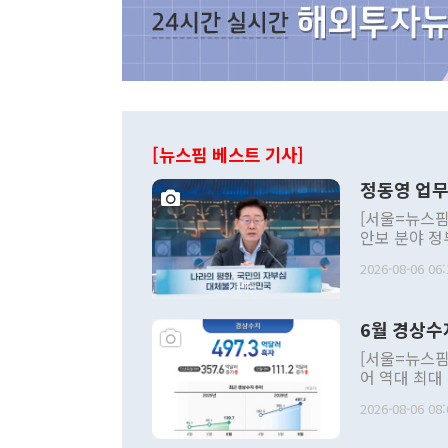
[뉴스핌 베스트 기사]
정동영 업무
[서울=뉴스핌
안보 분야 정
평화공존 발전
2026-08-06 06:
발언 중에는 
언한 것이 있
령은 공개적으
6월 경상수
주의적 희망에
관의 대북 정
[서울=뉴스핌
관 부처 장관
어 역대 최대
관의 무리한 
출 호조로 월
다. [정동영 통일부 장관이 지난달 23일 오후 서울 종로구 정부서울청사에
2026-08-06 08:
료=한국은행] 한국은행이 6일 발표한 '2026년 6월 국제수지(잠정)'에
서 취임 1주년 
면 지난 6월
부 장관 권한