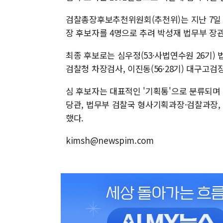
검찰총장후보추천위원회(추천위)는 지난 7일
장 후보자를 4명으로 추려 박성재 법무부 장
최종 후보로는 심우정(53·사법연수원 26기) 법무
검찰청 차장검사, 이진동(56·28기) 대구고검
심 후보자는 대표적인 '기획통'으로 분류되며 
당관, 법무부 검찰국 형사기획과장·검찰과장,
했다.
kimsh@newspim.com