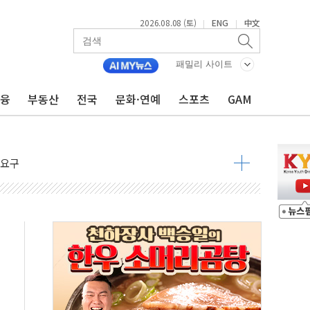
2026.08.08 (토)
ENG
中文
|
|
지대' 우려
패밀리 사이트
 정청래 격차 확대'
금융
부동산
전국
문화·연예
스포츠
GAM
타진
최고치
 요구
낮아지며 상승… STOXX 600 지수는 나흘 연속 최고치
세
엘·이란 위협에 맞설 자체 억지력 강화
동
톱'… 美 해상봉쇄 영향
각
체주 '활짝'