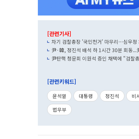
[관련기사]
차기 검찰총장 '국민천거' 마무리…심우정 
尹·韓, 정진석 배석 하 1시간 30분 회동..
尹탄핵 청문회 이원석 증인 채택에 "검찰총
[관련키워드]
윤석열
대통령
정진석
비
법무부