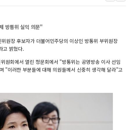
[AI MY 뉴스] 뉴욕 반도체주 프리뷰...美 고용 쇼크에 반도
뉴욕증시 프리뷰, 美 고용 쇼크에 금리 인상 우려 후퇴…나
[종합] 美 7월 고용 2만3000명 감소 '쇼크'…9월 금리 인
체제 방통위 실익 의문"
[사진] 이슬람 수니파 3개국, 공동방위협정 체결
통신위원장 후보자가 더불어민주당의 이상인 방통위 부위원장
뉴욕증시 개장 전 특징주...아틀라시안·클라우드플레어
라고 밝혔다.
보훈부, 미 DPAA와 MOU… "6·25 미군 실종자 7359명
트럼프 "금리 내려야"…파월 때와 달리 워시엔 톤 낮춰
신위원회에서 열린 청문회에서 "방통위는 공영방송 이사 선임
특정 정치인 측근 포항시 정책특보 내정설...포항시 '시끌'
며 "이러한 부분들에 대해 의원들께서 신중히 생각해 달라"고
李 "해남 태양광, 대한민국 다음 100년 밑거름…수도권 집