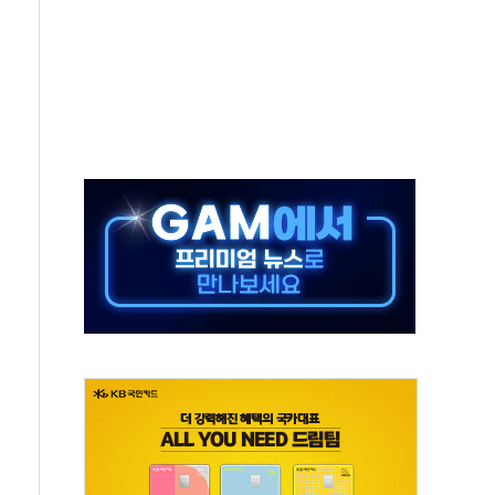
체주 '활짝'
스닥 선물 1%대 상승
상 기대 후퇴
·태양광주↑ VS 트레이드데스크·웬디스↓
 끝까지 찾겠다"
중 완화 전환점"