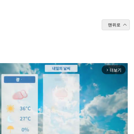
맨위로
더보기
arrow_forward_ios