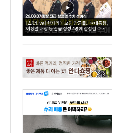
[스팟Live] 한자리에 모인 장군들...李대통령,
이상렬 대장 등 진급 장성 4명에 삼정검 수치
직접 수여｜26.08.07 장성 진급·삼정검 수치
수여식