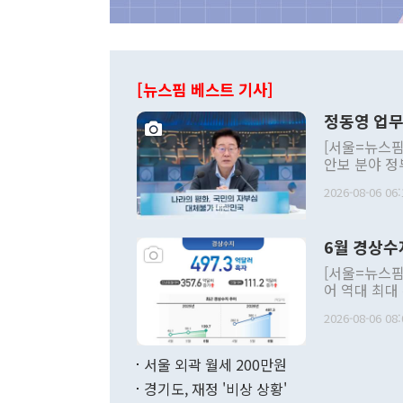
[뉴스핌 베스트 기사]
정동영 업무
[서울=뉴스핌
안보 분야 정
평화공존 발전
2026-08-06 06:
발언 중에는 
언한 것이 있
령은 공개적으
6월 경상수
주의적 희망에
관의 대북 정
[서울=뉴스핌
관 부처 장관
어 역대 최대
관의 무리한 
출 호조로 월
다. [정동영 통일부 장관이 지난달 23일 오후 서울 종로구 정부서울청사에
2026-08-06 08:
료=한국은행] 한국은행이 6일 발표한 '2026년 6월 국제수지(잠정)'에
서 취임 1주년 
면 지난 6월
부 장관 권한
1000만달러
서울 외곽 월세 200만원
발전 구상'을
이에 따라 올
적 갈등 해결
경기도, 재정 '비상 상황'
했다. 경상수