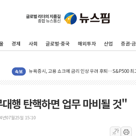
울
경제
사회
글로벌·중국
해외투자
산업
증권·
민주, 오늘 제주·인천 경선 결과 발표...'김민석 재역전 vs
한상협, 업계 개인정보 보안 새판 짠다…'자율규제단체' 
뉴욕증시, 고용 쇼크에 금리 인상 우려 후퇴…S&P500 
트럼프, 쿡 연준 이사 해임 재추진…"26일까지 의혹 소명"
속보
유럽증시, 美 고용 예상 밖 부진에 연준 금리 인상 가능성 
미 연준 매파 기세 꺾이나…고용 감소에 9월 동결 전망 우
[종합] 이슬람 수니파 3국, '공동방위협정' 체결… 이스라
대행 탄핵하면 업무 마비될 것"
트럼프, 백신·자폐증 행정명령 검토…"이르면 다음 주"
美 항소법원, 백악관 무도회장 공사 중단 명령…트럼프 제
24년07월25일 15:10
이란 핵심 원유 수출항 '하르그섬', 최근 1주일 이상 '올스
가
가
美 고용 쇼크에 엔화 장중 급등…시장은 "또 개입했나" 촉