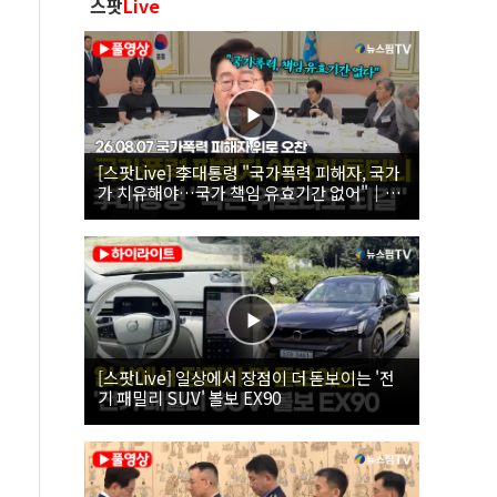
스팟
Live
[스팟Live] 李대통령 "국가폭력 피해자, 국가
가 치유해야…국가 책임 유효기간 없어"｜
26.08.07 국가폭력 피해자 위로 오찬
[스팟Live] 일상에서 장점이 더 돋보이는 '전
기 패밀리 SUV' 볼보 EX90