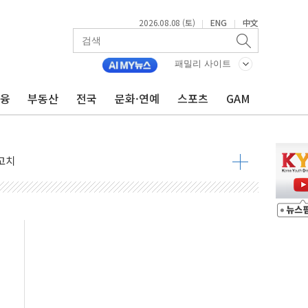
2026.08.08 (토)
ENG
中文
|
|
패밀리 사이트
금융
부동산
전국
문화·연예
스포츠
GAM
 정청래 격차 확대'
타진
최고치
 요구
낮아지며 상승… STOXX 600 지수는 나흘 연속 최고치
세
엘·이란 위협에 맞설 자체 억지력 강화
동
톱'… 美 해상봉쇄 영향
각