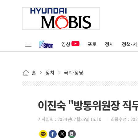
영상
포토
정치
정책·서
홈
정치
국회·정당
이진숙 "방통위원장 직무
기사입력 :
2024년07월25일 15:10
최종수정 :
20