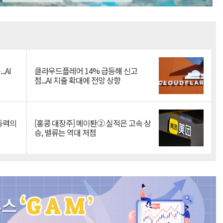
Mute
.AI
클라우드플레어 14% 급등해 신고
점...AI 지출 확대에 전망 상향
 동력의
[홍콩 대장주] 메이퇀② 실적은 고속 상
승, 밸류는 역대 저점