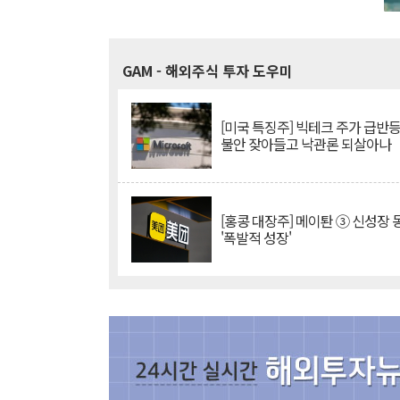
GAM
- 해외주식 투자 도우미
[미국 특징주] 빅테크 주가 급반등..
불안 잦아들고 낙관론 되살아나
[홍콩 대장주] 메이퇀 ③ 신성장
'폭발적 성장'