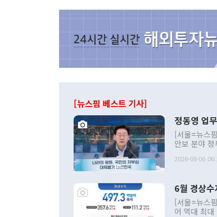
[뉴스핌 베스트 기사]
정동영 업무
[서울=뉴스핌
안보 분야 정
평화공존 발전
2026-08-06 06:
발언 중에는 
언한 것이 있
령은 공개적으
6월 경상수
주의적 희망에
관의 대북 정
[서울=뉴스핌
관 부처 장관
어 역대 최대