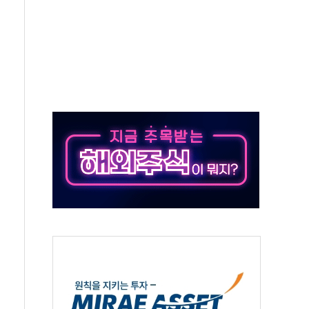
주의보…10일까지 최대 3.5m 높은 물결
사망 23명…정부, 비상대응기구 가동
, 수도 베이징도 부동산 규제 철폐
위 상승으로 피서객 7명 고립…전원 구조
별똥별 멍' 운영…페르세우스 유성우 관측
시간당 50mm 이상 폭우…호우경보 발효
0대 숨져…온열질환 여부 조사
능시험 오전 집중 편성…체감온도 38도 넘으면 중단
누르기 방지법' 전면 재검토 지시
시간당 20~30mm 강한 비...가뭄 해소될 듯