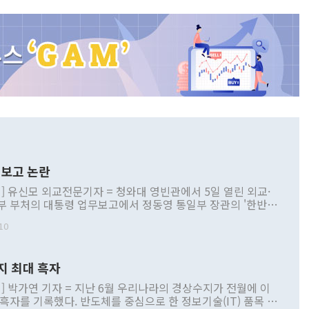
보고 논란
] 유신모 외교전문기자 = 청와대 영빈관에서 5일 열린 외교·
부 부처의 대통령 업무보고에서 정동영 통일부 장관의 '한반도
 구상'과 업무보고 발언이 논란을 빚고 있다. 이날 정 장관의
10
정부 내 조율을 거치지 않은 사안을 정책으로 추진하겠다고 공
는가 하면 사실 관계에 맞지 않은 설명도 있었다. 이재명 대통
로 신중을 기해 달라고 경고했고, 조현 외교부 장관은 '이상
지 최대 흑자
 근거한 비현실적 구상'이라는 비판을 내놨다. 그동안 정 장
책 관련 발언이 물의를 빚은 적은 여러 번 있지만 대통령과 유
] 박가연 기자 = 지난 6월 우리나라의 경상수지가 전월에 이
이 공개적으로 부정적 입장을 표명한 것은 이례적이다. 정 장
 흑자를 기록했다. 반도체를 중심으로 한 정보기술(IT) 품목 수