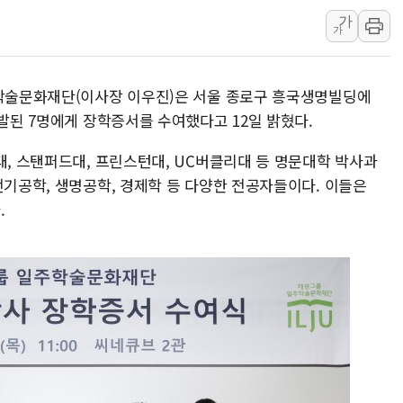
동해중부 전 해상 풍랑
가
연일 폭염에 온열질환 
가
中 전방위 아파트 부양
인제 용대리 계곡서 수
주학술문화재단(이사장 이우진)은 서울 종로구 흥국생명빌딩에
동해시, 11~14일 '
선발된 7명에게 장학증서를 수여했다고 12일 밝혔다.
강원 중·남부 동해안 
대, 스탠퍼드대, 프린스턴대, UC버클리대 등 명문대학 박사과
청양 밭에서 일하던 9
전기공학, 생명공학, 경제학 등 다양한 전공자들이다. 이들은
폭염에 車 운전면허 기
.
李대통령, 'ISA·주가
'호우 특보' 경북 울진 