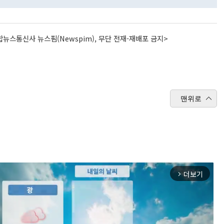
뉴스통신사 뉴스핌(Newspim), 무단 전재-재배포 금지>
맨위로
더보기
arrow_forward_ios