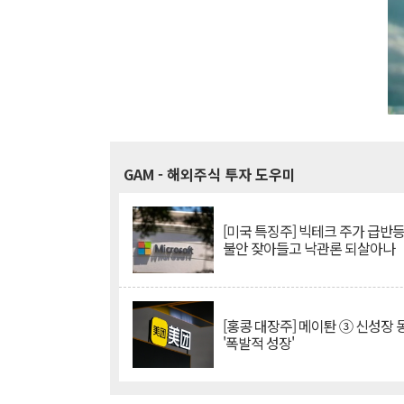
GAM
- 해외주식 투자 도우미
[미국 특징주] 빅테크 주가 급반등..
불안 잦아들고 낙관론 되살아나
[홍콩 대장주] 메이퇀 ③ 신성장
'폭발적 성장'