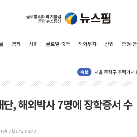
울
경제
사회
글로벌·중국
해외투자
산업
증권·
강릉·동해·삼척 시간당
폐기물 수거하다 참변
서울 중랑구 주택가서 
속보
李대통령 "결혼 때문에 
여수 오동도 인근 해상
추미애, '위안부' 피해
단, 해외박사 7명에 장학증서 수
인천 선재도 갯벌서 해루
인천서 말다툼 중 어머니
'화합' 꺼낸 김민석에
李대통령, ISA 개편 
24년07월12일 08:42