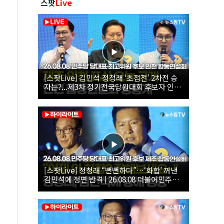
스팟
Live
[스팟Live] 김민석·정청래 ‘초접전’ 2차전 승
자는?...제3차 정기전국당원대회 후보자 인천
합동연설회 생중계 | 26.08.08
[스팟Live] 정청래 “뻔뻔하다”…‘화합’ 꺼낸
김민석에 정면 반격 | 26.08.08 더불어민주당
당대표·최고위원 후보 제주 합동연설회