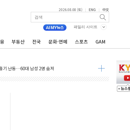
2026.08.08 (토)
ENG
中文
|
|
패밀리 사이트
금융
부동산
전국
문화·연예
스포츠
GAM
 최대 50㎜ 폭우…강원 동해안 강한 비 어어져
…60대 환경미화원 수거차에 치여 사망
흉기 난동…60대 남성 2명 숨져
손해 보는 일 없게"…'결혼 페널티' 22개 과제 손본다
서 모터보트 전복…1명 사망·1명 실종
자 기림의 날 참석..."국제적 시민 연대로 목소리 내야"
질 중 실종 60대 나흘만에 숨진 채 발견
 흉기 살해 10대 아들 체포
 '뻔뻔' 받아친 정청래…제주 연설서 신경전 고조
재검토 지시…與 "적극 환영"·野 "졸속 국정"