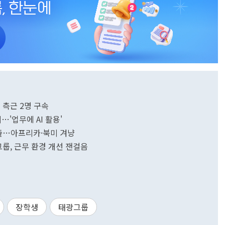
 측근 2명 구속
…'업무에 AI 활용'
수출…아프리카·북미 겨냥
룹, 근무 환경 개선 잰걸음
장학생
태광그룹