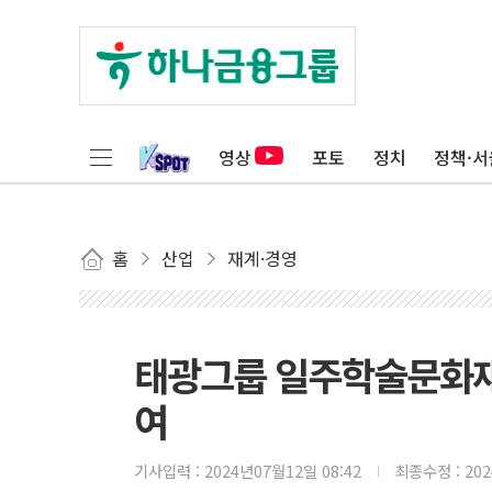
영상
포토
정치
정책·서
홈
산업
재계·경영
태광그룹 일주학술문화재
여
기사입력 :
2024년07월12일 08:42
최종수정 :
20