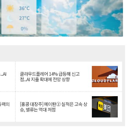
Mute
.AI
클라우드플레어 14% 급등해 신고
점...AI 지출 확대에 전망 상향
 동력의
[홍콩 대장주] 메이퇀② 실적은 고속 상
승, 밸류는 역대 저점