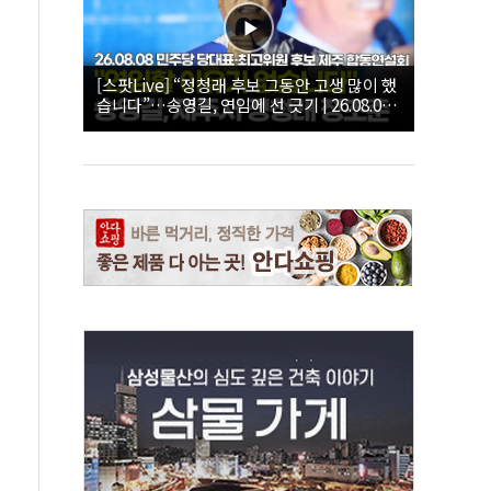
[스팟Live] “정청래 후보 그동안 고생 많이 했
습니다”…송영길, 연임에 선 긋기 | 26.08.08
더불어민주당 당대표·최고위원 후보 제주 합
동연설회