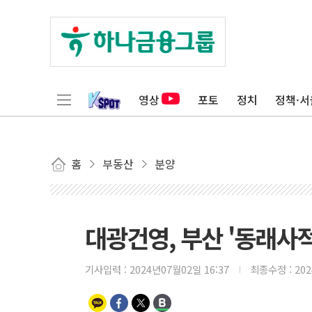
영상
포토
정치
정책·서
홈
부동산
분양
대광건영, 부산 '동래사
기사입력 :
2024년07월02일 16:37
최종수정 :
20