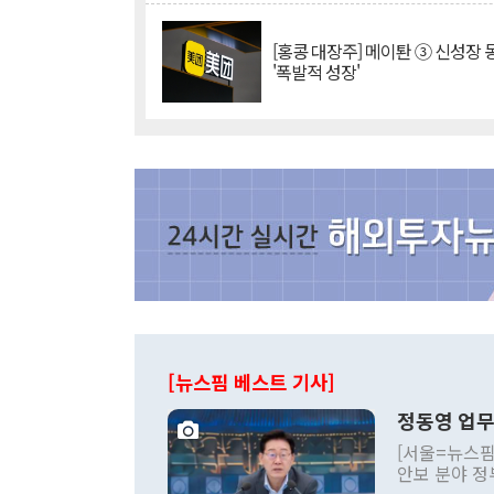
[홍콩 대장주] 메이퇀 ③ 신성장
'폭발적 성장'
[뉴스핌 베스트 기사]
정동영 업무
[서울=뉴스핌
안보 분야 정