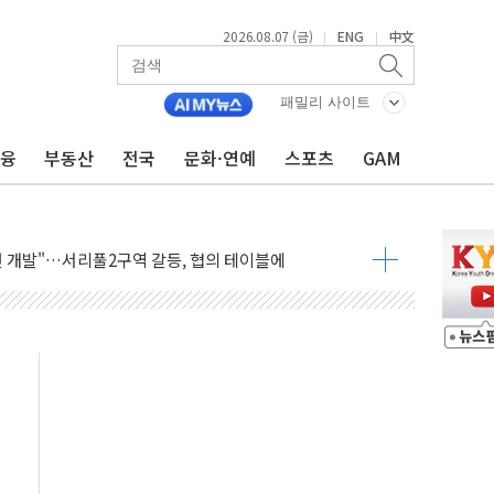
2026.08.07 (금)
ENG
中文
|
|
CK] 축구협회 성접대 기간, 대표팀 무패 外
 몇 년 내 NATO 결속력 시험하려 한정적 침공 가능성"
패밀리 사이트
에 3.5조원 투입키로...'에너지 자립' 일환
금융
부동산
전국
문화·연예
스포츠
GAM
주택 36% 늘었다...공급부족 전 시장 규제 탓 커
AI 기업 Audission Oy와 운영 파트너십 체결
전면 개발"…서리풀2구역 갈등, 협의 테이블에
후변화가 바꾼 대한민국 여름
부산 돌려차기 발언' 논란 서범수·진종오 징계절차 개시
 하마
2분 만에 주불 진화...인명피해 없어
모 압류재산 1506건 공매
 잡은 볼보 EX90…'올 터치'는 호불호