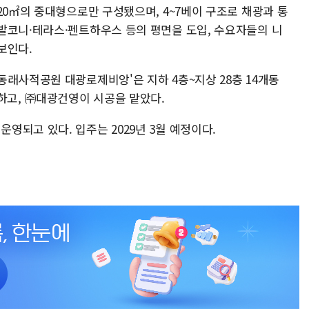
20㎡의 중대형으로만 구성됐으며, 4~7베이 구조로 채광과 통
발코니·테라스·펜트하우스 등의 평면을 도입, 수요자들의 니
보인다.
동래사적공원 대광로제비앙'은 지하 4층~지상 28층 14개동
하고, ㈜대광건영이 시공을 맡았다.
되고 있다. 입주는 2029년 3월 예정이다.