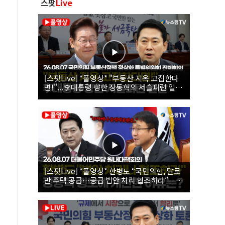
스팟
Live
[스팟Live] *풀영상* "부동산 지옥 고집한다
면!"...李대통령 향한 장동혁의 서슬퍼런 일갈
| 26.08.07 국민의힘 부동산정책 정상화 특별
위원회 전체회의
[스팟Live] *풀영상* 한병도 “국민의힘, 말로
만 주택 공급…공급 법안 처리 협조하라”｜
26.08.07 더불어민주당 원내대책회의