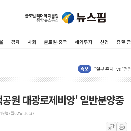
[뉴스핌 이 시각 PI
美 정보 당국 "푸틴,
인도, 바이오가스 생산
울
경제
사회
글로벌·중국
해외투자
산업
증권·
서울시, 정비사업으로 
신인류콘텐츠, 핀란드 
"일부 존치" vs "
[AI 카드뉴스] 기
속보
국민의힘 윤리위, '
수박으로 여름 나는
전남광주 구례 산불 3
적공원 대광로제비앙' 일반분양중
캠코, 5918억원 규
[시승기] 공간·승차감
24년07월02일 16:37
가오픈한 홈플러스
가
가
돌아온 홈플러스