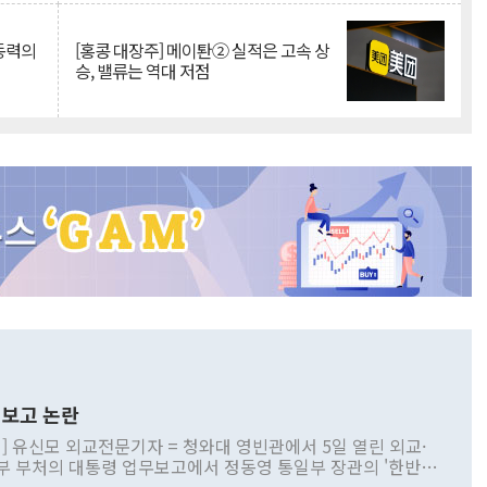
 동력의
[홍콩 대장주] 메이퇀② 실적은 고속 상
승, 밸류는 역대 저점
보고 논란
] 유신모 외교전문기자 = 청와대 영빈관에서 5일 열린 외교·
부 부처의 대통령 업무보고에서 정동영 통일부 장관의 '한반도