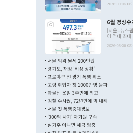
평화공존 발전
2026-08-06 06:
발언 중에는 
언한 것이 있
령은 공개적으
6월 경상수
주의적 희망에
관의 대북 정
[서울=뉴스핌
관 부처 장관
어 역대 최대
관의 무리한 
출 호조로 월
다. [정동영 통일부 장관이 지난달 23일 오후 서울 종로구 정부서울청사에
2026-08-06 08:
료=한국은행] 한국은행이 6일 발표한 '2026년 6월 국제수지(잠정)'에
서 취임 1주년 
면 지난 6월
부 장관 권한
1000만달러
서울 외곽 월세 200만원
발전 구상'을
이에 따라 올
적 갈등 해결
경기도, 재정 '비상 상황'
했다. 경상수
결과 혐오의 
9000만달러
프로야구 전 경기 폭염 취소
년간의 CVI
지 기준 상품
고령 취업자 첫 1000만명 돌파
무너졌다고도 
며 월간 기준
현실을 바꾸는
달러로 38.
화물선 운임 3주만에 최고
를 평화 체제
196.9% 급
검찰 수사권, 72년만에 막 내려
함께 4자 대
수출은 160
지만 이 대통
서울 첫 폭염중대경보
(18.6%) 
화공존 정책이
했다. 통관 기
'300억 사기' 차가원 구속
다"고 지적했
(16.4%)
투리가 잡혀 
실거주 아니면 세금 껑충
월(-10억9
쁜 상황이 초
증가와 유류할
실적 발표 앞둔 스페이스X