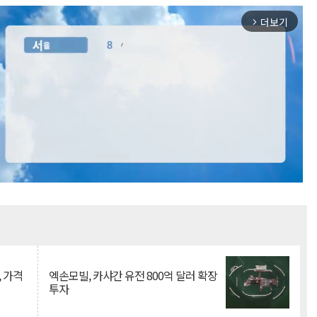
더보기
arrow_forward_ios
Mute
, 가격
엑손모빌, 카샤간 유전 800억 달러 확장
투자