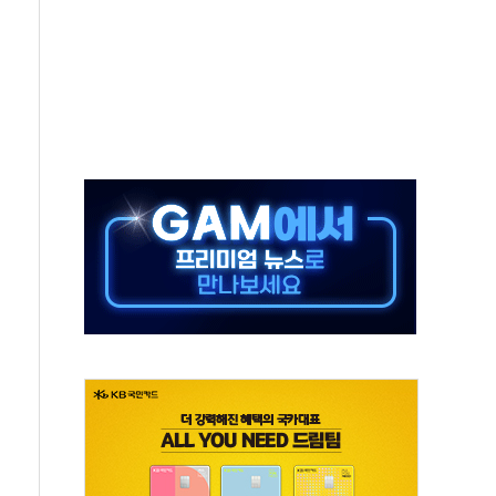
야산 산불 1시간36분만에 주불진화....인명피해 없어
신동국과 무관…자료는 전·현직 직원으로부터 확보"
' 테스트 참가자 3만 명 돌파
-중국 청두 노선 운항허가 취득...중국 노선 다변화
도입 후 블로그 창작자 지원 규모 2배 확대
키 페스타' 실시...휴대폰 결제 최대 6000원 할인