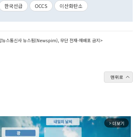
한국선급
OCCS
이산화탄소
뉴스통신사 뉴스핌(Newspim), 무단 전재-재배포 금지>
맨위로
더보기
arrow_forward_ios