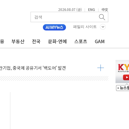
2026.08.07 (금)
ENG
中文
|
|
패밀리 사이트
금융
부동산
전국
문화·연예
스포츠
GAM
품공사 등 20곳 '최우수'...인천환경공단 등 '부진'
 숨진 채 발견
보안기업, 중국제 공유기서 '백도어' 발견
않겠다"
회원 수 세계 1위…국내 회원 34% 증가
 혜택 강화...새벽 배송 도입 예정
으로 부동산과 건강까지 영역 확장 예정
장기공급 합의에 7%대 급등
IT 2026' 참가