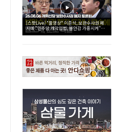
[스팟Live] *풀영상* 이준석, 보완수사권 폐
지에 "민주당 개악입법, 불안감 가중시켜"｜
26.08.06 개혁신당 보완수사권 폐지 토론회