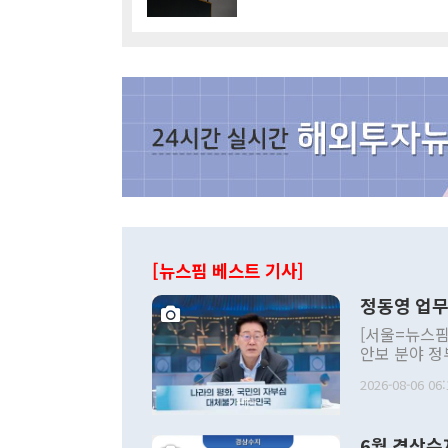
[뉴스핌 베스트 기사]
정동영 업무
[서울=뉴스핌
안보 분야 정
평화공존 발전
2026-08-06 06:
발언 중에는 
언한 것이 있
령은 공개적으
6월 경상수