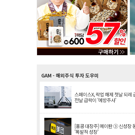
GAM
- 해외주식 투자 도우미
스페이스X, 락업 해제 첫날 되레 급
전날 급락이 '예방주사'
[홍콩 대장주] 메이퇀 ③ 신성장
'폭발적 성장'