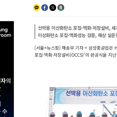
선박용 이산화탄소 포집·액화·저장설비, 세
이상화탄소 포집·액화성능 검증, 해상 실운
[서울=뉴스핌] 채송무 기자 = 삼성중공업은 
포집·액화·저장설비(OCCS)'의 완공식을 지