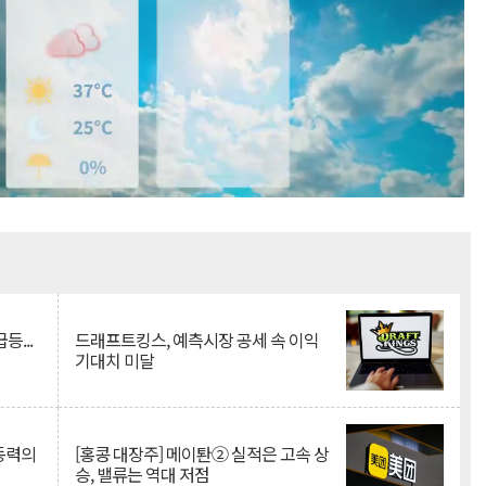
Mute
등...
드래프트킹스, 예측시장 공세 속 이익
기대치 미달
 동력의
[홍콩 대장주] 메이퇀② 실적은 고속 상
승, 밸류는 역대 저점