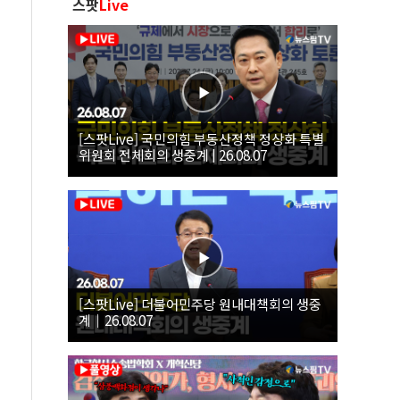
스팟
Live
[스팟Live] 국민의힘 부동산정책 정상화 특별
위원회 전체회의 생중계 | 26.08.07
[스팟Live] 더불어민주당 원내대책회의 생중
계｜26.08.07