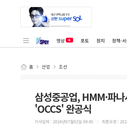
영상
포토
정치
정책·서
홈
산업
조선
삼성중공업, HMM·파
'OCCS' 완공식
기사입력 :
2024년07월02일 09:45
최종수정 :
20