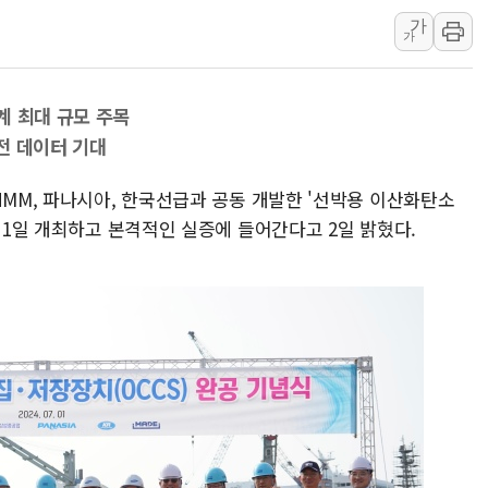
가
와이즈버즈, 상반기 매출 245
가
배준영 의원 "거주 사용 형태에
[컨콜] 네이버, AI탭 월간 활성 
계 최대 규모 주목
[컨콜] 네이버, "엔비디아와 공
전 데이터 기대
美공화, 韓 '개정 정통망법'에 
롯데쇼핑, 백화점이 이끈 반등..
HMM, 파나시아, 한국선급과 공동 개발한 '선박용 이산화탄소
합수본, '투표율 조작 의혹' 서
난 1일 개최하고 본격적인 실증에 들어간다고 2일 밝혔다.
교원그룹 펫 프렌들리 호텔 '키녹'
벤처업계 "정부 세제개편안 환영.
최영근 한국전광 대표, ESG경