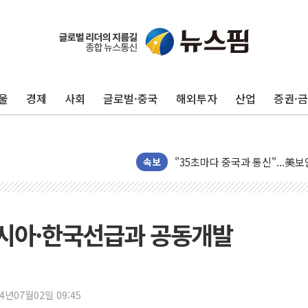
울
경제
사회
글로벌·중국
해외투자
산업
증권·
지방공기업 경영평가, 서울농수산식
예천 실종신고 80대 남성 논둑서
"35초마다 중국과 통신"...美
속보
한병도 "막말 정치를 좌시하지 
원내대책회의 참석하는 한병도
AIA그룹, 12년 연속 MDRT 
나시아·한국선급과 공동개발
[컨콜] 네이버, 멤버십 연계 배송
[컨콜] 네이버 AI탭, 올해 안
[특징주] 포스코퓨처엠, LFP 
24년07월02일 09:45
HDC랩스, 'BUILD CON SUMM