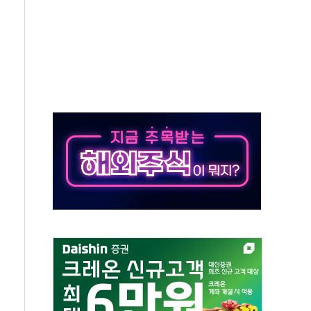
억원…순이익 흑자 전환
 따른 중과세는 과세 원칙 어긋나"
이용자수 1000만 돌파
고한 파트너십 이어갈 예정"
항의 서한…"표현의 자유 위협"
.2분기 영업이익 121% 급증
울·경기·충북 선관위 등 추가 압수수색
, 30일 2주년 기념 행사
..RSU 세제지원 긍정 검토되길"
영대상 환경부분 최우수상 수상