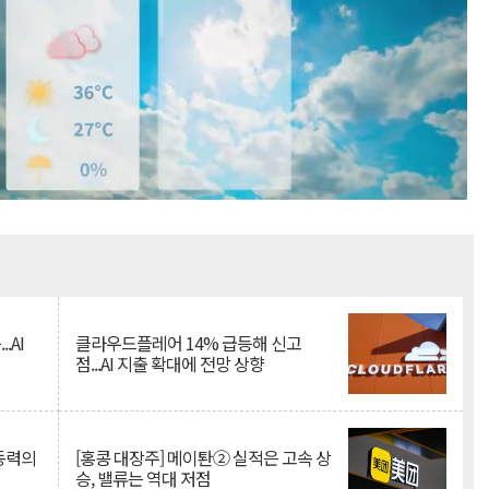
Mute
.AI
클라우드플레어 14% 급등해 신고
점...AI 지출 확대에 전망 상향
 동력의
[홍콩 대장주] 메이퇀② 실적은 고속 상
승, 밸류는 역대 저점