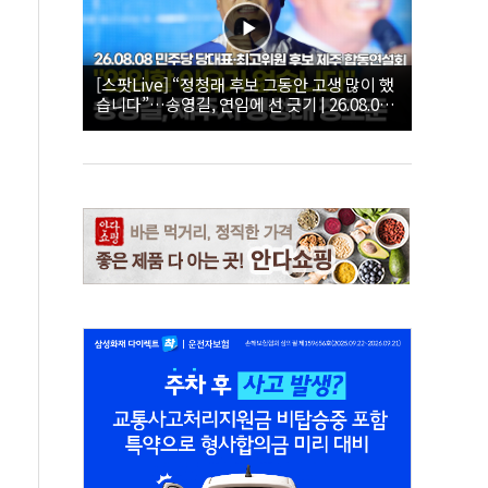
[스팟Live] “정청래 후보 그동안 고생 많이 했
습니다”…송영길, 연임에 선 긋기 | 26.08.08
더불어민주당 당대표·최고위원 후보 제주 합
동연설회