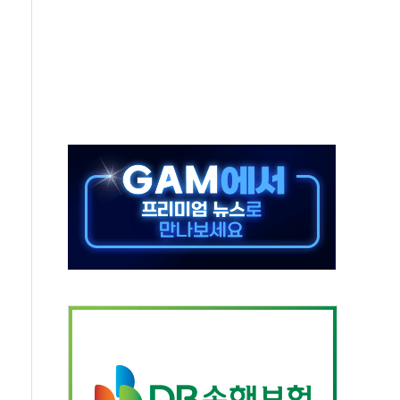
재검토 지시…與 "적극 환영"·野 "졸속 국정"
주의보…10일까지 최대 3.5m 높은 물결
사망 23명…정부, 비상대응기구 가동
, 수도 베이징도 부동산 규제 철폐
위 상승으로 피서객 7명 고립…전원 구조
별똥별 멍' 운영…페르세우스 유성우 관측
시간당 50mm 이상 폭우…호우경보 발효
0대 숨져…온열질환 여부 조사
능시험 오전 집중 편성…체감온도 38도 넘으면 중단