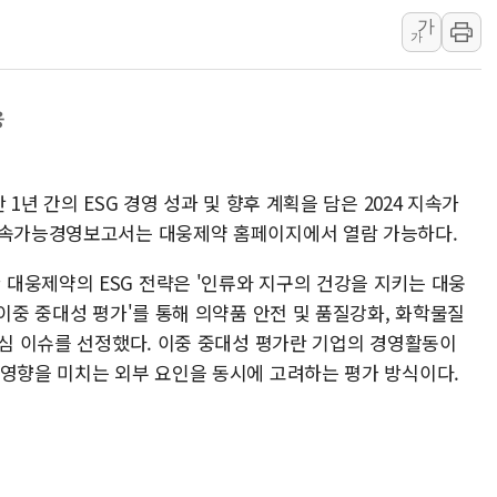
가
李대통령, ISA 개편 
가
동해중부 전 해상 풍랑
연일 폭염에 온열질환 
응
中 전방위 아파트 부양
인제 용대리 계곡서 수
동해시, 11~14일 '
1년 간의 ESG 경영 성과 및 향후 계획을 담은 2024 지속가
강원 중·남부 동해안 
 지속가능경영보고서는 대웅제약 홈페이지에서 열람 가능하다.
청양 밭에서 일하던 9
대웅제약의 ESG 전략은 '인류와 지구의 건강을 지키는 대웅
폭염에 車 운전면허 기
'이다. '이중 중대성 평가'를 통해 의약품 안전 및 품질강화, 화학물질
핵심 이슈를 선정했다. 이중 중대성 평가란 기업의 경영활동이
 영향을 미치는 외부 요인을 동시에 고려하는 평가 방식이다.