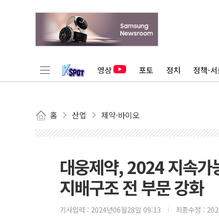
영상
포토
정치
정책·서
홈
산업
제약·바이오
대웅제약, 2024 지속
지배구조 전 부문 강화
기사입력 :
2024년06월28일 09:13
최종수정 :
20