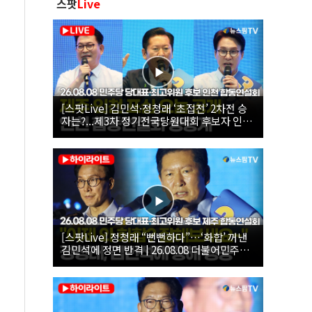
스팟
Live
[스팟Live] 김민석·정청래 ‘초접전’ 2차전 승
자는?...제3차 정기전국당원대회 후보자 인천
합동연설회 생중계 | 26.08.08
[스팟Live] 정청래 “뻔뻔하다”…‘화합’ 꺼낸
김민석에 정면 반격 | 26.08.08 더불어민주당
당대표·최고위원 후보 제주 합동연설회