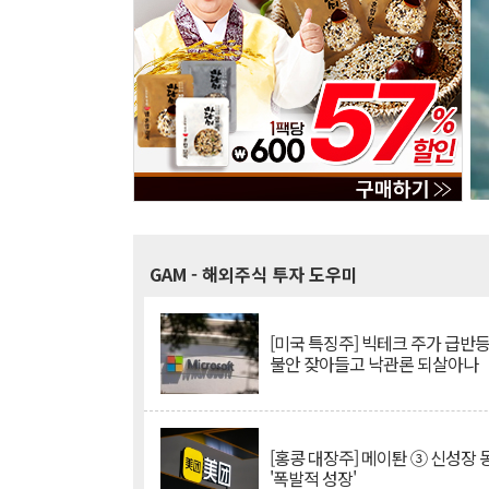
GAM
- 해외주식 투자 도우미
[미국 특징주] 빅테크 주가 급반등..
불안 잦아들고 낙관론 되살아나
[홍콩 대장주] 메이퇀 ③ 신성장
'폭발적 성장'