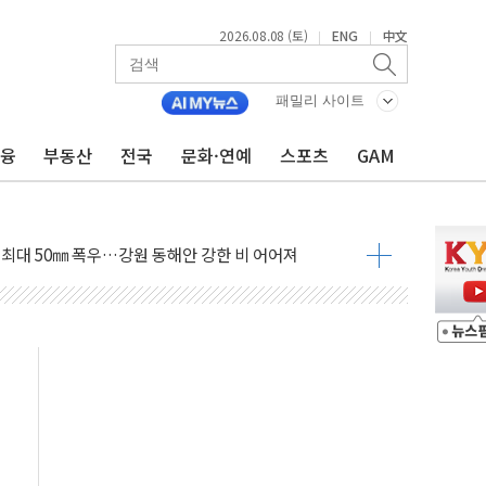
2026.08.08 (토)
ENG
中文
|
|
패밀리 사이트
금융
부동산
전국
문화·연예
스포츠
GAM
(8.10~8.14)
만지작…공습 한계·탄약 부족 현실화
 최대 50㎜ 폭우…강원 동해안 강한 비 어어져
…60대 환경미화원 수거차에 치여 사망
흉기 난동…60대 남성 2명 숨져
손해 보는 일 없게"…'결혼 페널티' 22개 과제 손본다
서 모터보트 전복…1명 사망·1명 실종
자 기림의 날 참석..."국제적 시민 연대로 목소리 내야"
질 중 실종 60대 나흘만에 숨진 채 발견
 흉기 살해 10대 아들 체포
 '뻔뻔' 받아친 정청래…제주 연설서 신경전 고조