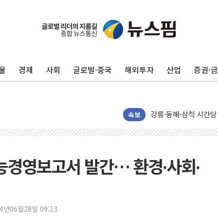
울
경제
사회
글로벌·중국
해외투자
산업
증권·
이번주 국내 주요 금융일정
美, 이란전 출구전략 
강릉·동해·삼척 시간당
폐기물 수거하다 참변
속보
서울 중랑구 주택가서 
李대통령 "결혼 때문에 
여수 오동도 인근 해상
가능경영보고서 발간… 환경∙사회∙
추미애, '위안부' 피해
인천 선재도 갯벌서 해루
인천서 말다툼 중 어머니
24년06월28일 09:13
'화합' 꺼낸 김민석에