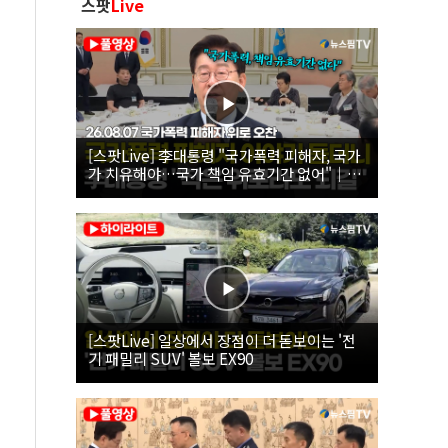
스팟
Live
[스팟Live] 李대통령 "국가폭력 피해자, 국가
가 치유해야…국가 책임 유효기간 없어"｜
26.08.07 국가폭력 피해자 위로 오찬
[스팟Live] 일상에서 장점이 더 돋보이는 '전
기 패밀리 SUV' 볼보 EX90