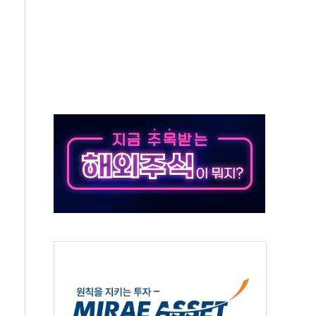
...석유·가스주 올랐지만 빈그룹이 상쇄
총수요 104.3GW 기록
 위기 고조되는 또 다른 중동 화약고
름나기 [뉴스핌 줌인]
 실시
 온열질환자 2872명
 與 내부서 '총선·대선 직격탄' 우려