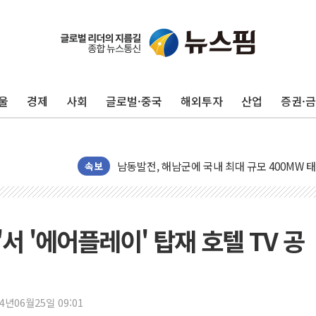
울
경제
사회
글로벌·중국
해외투자
산업
증권·
[사진] 빈살만과 에르도안의 만남
이란와이어 "이란 최고지도자 위독…곧 사망해
남동발전, 해남군에 국내 최대 규모 400MW 
[인도증시] 중동 불안 속 유가 상승에 소폭 하락
속보
황희 '폐버스 청년주택' SNS 글 역풍에 "정부
폭염 누그러지고 가뭄 숙지나...경북동해안권 8
사우디·튀르키예·파키스탄, '공동방위협정' 체
'서 '에어플레이' 탑재 호텔 TV 공
신길동 신축도 3.3㎡당 7250만원…써밋 클라
용산공원·그린벨트로 또 충돌…반복되는 국토부
[AI 부동산 투데이] 특공 전략도 '극과 극'…
24년06월25일 09:01
[코인시황] 비트코인 6만4000달러대 횡보…고