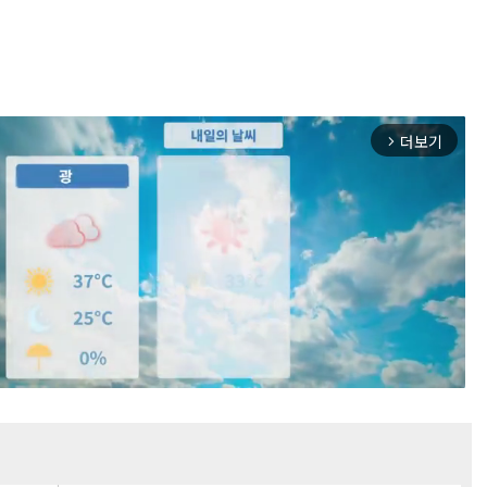
더보기
arrow_forward_ios
Mute