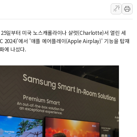
가
[베트남 증시] 유동성 부진 지속, 강보합 마감
가
'찜통더위'에 전력수요 역대 최고치 경신…한낮 
후티 반군, 예멘 정부군과 사우디 동시 공격…
25일부터 미국 노스캐롤라이나 샬럿(Charlotte)서 열린 세
42.5도 역대급 폭염…동물들도 특별식으로 여
 2024)'에서 '애플 에어플레이(Apple Airplay)' 기능을 탑재
경찰, 9월부터 '가족 사건' 못 맡는다…상피제
강화에 나섰다.
포스코홀딩스, 포스코인터·DX 지분 일부 매각
태국 학교서 중학생 총기 난사...최소 7명 사망
40.2도 찍은 서울 등 폭염중대경보 해제…누적
"文정부 악몽 재현 안돼"...李 부동산 세제안에