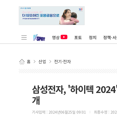
영상
포토
정치
정책·서
홈
산업
전기·전자
삼성전자, '하이텍 2024
개
기사입력 :
2024년06월25일 09:01
최종수정 :
20