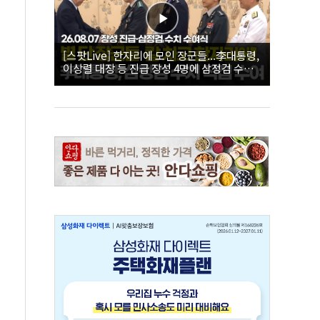
[스팟Live] 한자리에 모인 장군들...李대통령,
이상렬 대장 등 진급 장성 4명에 삼정검 수치
직접 수여｜26.08.07 장성 진급·삼정검 수치
수여식