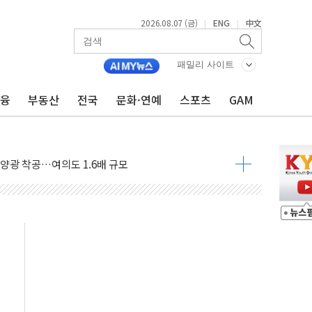
2026.08.07 (금)
ENG
中文
|
|
패밀리 사이트
금융
부동산
전국
문화·연예
스포츠
GAM
도 놀랍지 않아"
태양광 착공…여의도 1.6배 규모
...금융주 낙폭 커
정책 아냐" 해명
~9일 최대 100mm 호우
결… 수니파 국가들의 새 안보 협력 구도
비온 59㎡ 18억원대
-서울시 '정책 엇박자'
생애최초만 경쟁 치열
래·ETF 매수에도 고유가·금리·입법 지연 '삼중 부담'