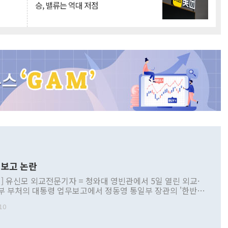
승, 밸류는 역대 저점
보고 논란
] 유신모 외교전문기자 = 청와대 영빈관에서 5일 열린 외교·
부 부처의 대통령 업무보고에서 정동영 통일부 장관의 '한반도
 구상'과 업무보고 발언이 논란을 빚고 있다. 이날 정 장관의
10
정부 내 조율을 거치지 않은 사안을 정책으로 추진하겠다고 공
는가 하면 사실 관계에 맞지 않은 설명도 있었다. 이재명 대통