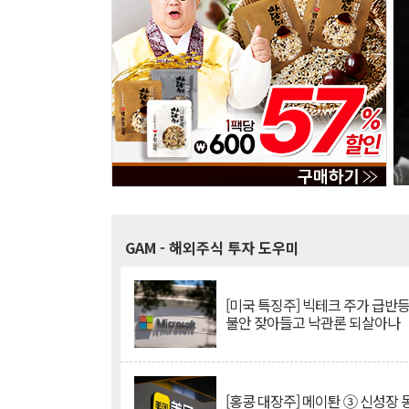
GAM
- 해외주식 투자 도우미
[미국 특징주] 빅테크 주가 급반등..
불안 잦아들고 낙관론 되살아나
[홍콩 대장주] 메이퇀 ③ 신성장