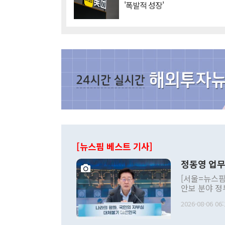
'폭발적 성장'
[뉴스핌 베스트 기사]
정동영 업무
[서울=뉴스핌
안보 분야 정
평화공존 발전
2026-08-06 06:
발언 중에는 
언한 것이 있