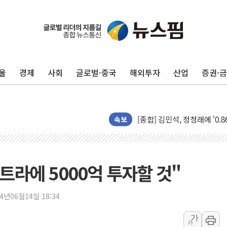
울
경제
사회
글로벌·중국
해외투자
산업
증권·
포항시 재난예산 40억 긴급 
울진·영덕 '호우특보'-포항 '
[종합] 김민석, 정청래에 '0.86
속보
인천 합동연설회 나선 송영길
김민석, 2주차 제주·인천 경선서
인사하는 김민석 당대표 후보
트라에 5000억 투자할 것"
[속보] 민주, 제주·인천 경선 결
[속보] 민주, 인천 경선 결과 발
24년06월14일 18:34
[속보] 민주, 제주 경선 결과 발
이번주 국내 주요 금융일정(8.1
가
가