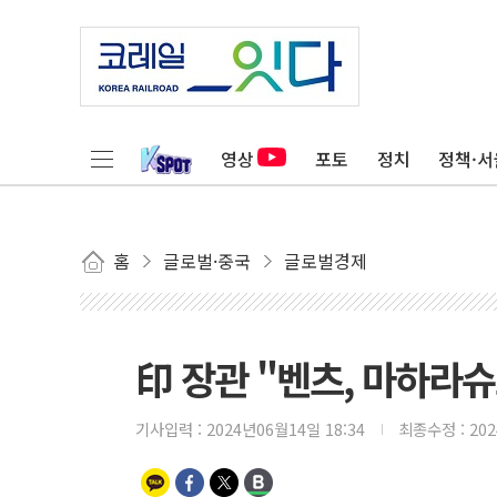
영상
포토
정치
정책·서
홈
글로벌·중국
글로벌경제
印 장관 "벤츠, 마하라슈
기사입력 :
2024년06월14일 18:34
최종수정 :
20