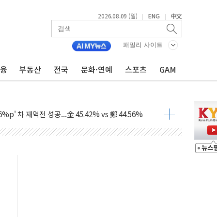
2026.08.09 (일)
ENG
中文
|
|
패밀리 사이트
금융
부동산
전국
문화·연예
스포츠
GAM
투입…고수온 양식장 복구·지원 '총력'
산사태 주의보'...경북도, 호우 피해·통제구간 없어
%p' 차 재역전 성공...金 45.42% vs 鄭 44.56%
·정청래·김민석 당대표 후보
 정청래에 승리...47.75% vs 42.08%
과 발표...김민석 47.75% 정청래 42.08%
표...김민석 45.09% 정청래 43.27% 송영길 11.63%
표...김민석 52.64% 정청래 39.89% 송영길 7.47%
0~8.14)