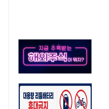
…공습 한계·탄약 부족 현실화
50㎜ 폭우…강원 동해안 강한 비 이어져
 환경미화원 수거차에 치여 사망
동…60대 남성 2명 숨져
보는 일 없게"…'결혼 페널티' 22개 과제 손본다
터보트 전복…1명 사망·1명 실종
의 날 참석..."국제적 시민 연대로 목소리 내야"
 실종 60대 나흘만에 숨진 채 발견
 살해 10대 아들 체포
' 받아친 정청래…제주 연설서 신경전 고조