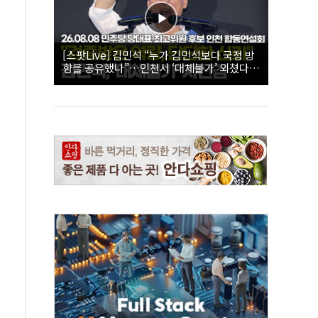
[스팟Live] 김민석 “누가 김민석보다 국정 방
향을 공유했나”…인천서 ‘대체불가’ 외쳤다 |
26.08.08 더불어민주당 당대표·최고위원 후
보 인천 합동연설회