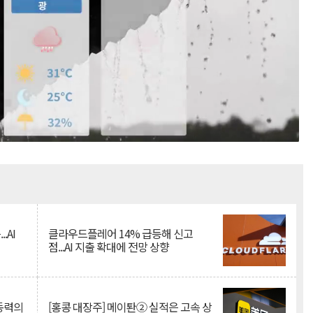
Mute
.AI
클라우드플레어 14% 급등해 신고
점...AI 지출 확대에 전망 상향
 동력의
[홍콩 대장주] 메이퇀② 실적은 고속 상