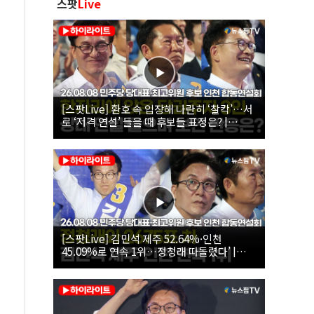
스팟
Live
[스팟Live] 환호 속 입장해 나란히 ‘찰칵’…서
로 ‘저격 연설’ 들을 때 후보들 표정은? |
26.08.08 더불어민주당 당대표·최고위원 후
보 인천 합동연설회
[스팟Live] 김민석 제주 52.64%·인천
45.09%로 연속 1위…정청래 따돌렸다’ |
26.08.08 더불어민주당 당대표·최고위원 후
보 인천 합동연설회