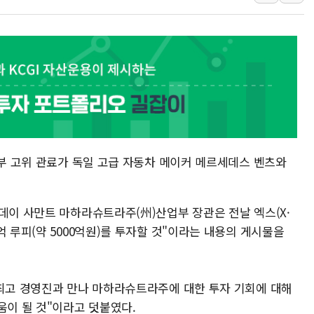
美, 이란전 출구전략 만지작
강릉·동해·삼척 시간당 최대 
폐기물 수거하다 참변…60대
서울 중랑구 주택가서 흉기 난
李대통령 "결혼 때문에 손해 
여수 오동도 인근 해상서 모
추미애, '위안부' 피해자 기림
인천 선재도 갯벌서 해루질 중
정부 고위 관료가 독일 고급 자동차 메이커 메르세데스 벤츠와
인천서 말다툼 중 어머니 흉기
'화합' 꺼낸 김민석에 '뻔뻔
데이 사만트 마하라슈트라주(州)산업부 장관은 전날 엑스(X·
억 루피(약 5000억원)를 투자할 것"이라는 내용의 게시물을
 최고 경영진과 만나 마하라슈트라주에 대한 투자 기회에 대해
움이 될 것"이라고 덧붙였다.