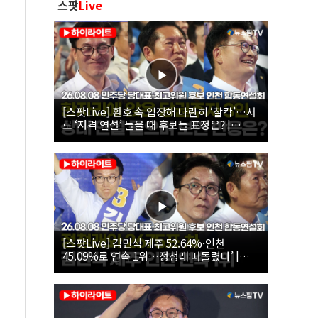
스팟
Live
[스팟Live] 환호 속 입장해 나란히 ‘찰칵’…서
로 ‘저격 연설’ 들을 때 후보들 표정은? |
26.08.08 더불어민주당 당대표·최고위원 후
보 인천 합동연설회
[스팟Live] 김민석 제주 52.64%·인천
45.09%로 연속 1위…정청래 따돌렸다’ |
26.08.08 더불어민주당 당대표·최고위원 후
보 인천 합동연설회