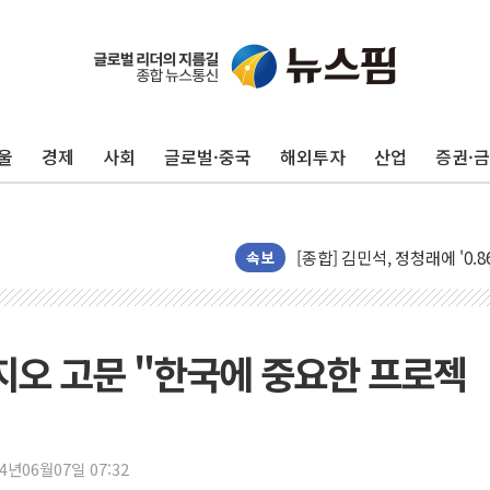
울
경제
사회
글로벌·중국
해외투자
산업
증권·
포항시 재난예산 40억 긴급 
울진·영덕 '호우특보'-포항 '
[종합] 김민석, 정청래에 '0.86
인천 합동연설회 나선 송영길
속보
김민석, 2주차 제주·인천 경선서
인사하는 김민석 당대표 후보
[속보] 민주, 제주·인천 경선 결
트지오 고문 "한국에 중요한 프로젝
[속보] 민주, 인천 경선 결과 발
[속보] 민주, 제주 경선 결과 발
이번주 국내 주요 금융일정(8.1
24년06월07일 07:32
美, 이란전 출구전략 만지작