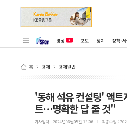
영상
포토
정치
정책·서
홈
경제
경제일반
'동해 석유 컨설팅' 액
트…명확한 답 줄 것"
기사입력 :
2024년06월05일 13:06
최종수정 :
20