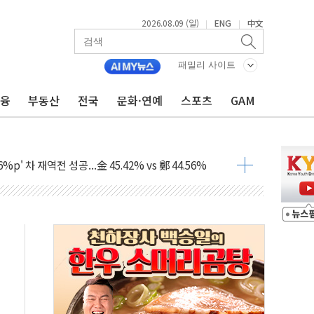
2026.08.09 (일)
ENG
中文
|
|
패밀리 사이트
금융
부동산
전국
문화·연예
스포츠
GAM
투입…고수온 양식장 복구·지원 '총력'
산사태 주의보'...경북도, 호우 피해·통제구간 없어
%p' 차 재역전 성공...金 45.42% vs 鄭 44.56%
·정청래·김민석 당대표 후보
 정청래에 승리...47.75% vs 42.08%
과 발표...김민석 47.75% 정청래 42.08%
표...김민석 45.09% 정청래 43.27% 송영길 11.63%
표...김민석 52.64% 정청래 39.89% 송영길 7.47%
0~8.14)
…공습 한계·탄약 부족 현실화