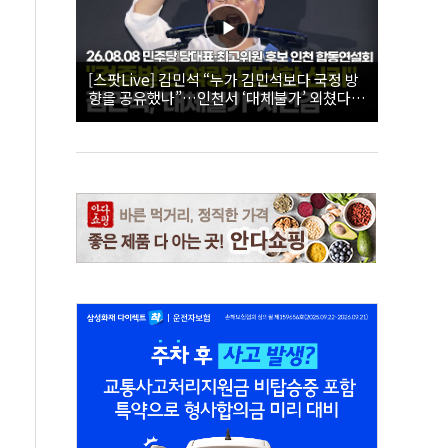
[스팟Live] 김민석 “누가 김민석보다 국정 방
향을 공유했나”…인천서 ‘대체불가’ 외쳤다 |
26.08.08 더불어민주당 당대표·최고위원 후
보 인천 합동연설회