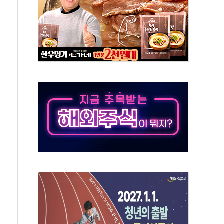
50㎜ 폭우…강원 동해안 강한 비 이어져
 환경미화원 수거차에 치여 사망
동…60대 남성 2명 숨져
보는 일 없게"…'결혼 페널티' 22개 과제 손본다
터보트 전복…1명 사망·1명 실종
의 날 참석..."국제적 시민 연대로 목소리 내야"
 실종 60대 나흘만에 숨진 채 발견
 살해 10대 아들 체포
' 받아친 정청래…제주 연설서 신경전 고조