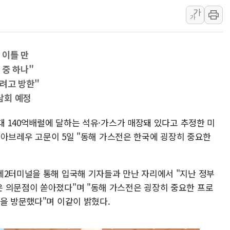
가
강릉·동해·삼척 시간당 최대 
가
폐기물 수거하다 참변…60대
서울 중랑구 주택가서 흉기 난
 이틀 만
李대통령 "결혼 때문에 손해 
 중 하나"
여수 오동도 인근 해상서 모
려고 방한"
추미애, '위안부' 피해자 기림
담회 예정
인천 선재도 갯벌서 해루질 중
인천서 말다툼 중 어머니 흉기
최대 140억배럴에 달하는 석유·가스가 매장돼 있다고 추정한 미
르 아브레우 고문이 5일 "동해 가스전은 한국에 굉장히 중요한
'화합' 꺼낸 김민석에 '뻔뻔
제2터미널을 통해 입국해 기자들과 만난 자리에서 "지난 정부
 의문점이 쏟아졌다"며 "동해 가스전은 굉장히 중요한 프로
을 방문했다"며 이같이 밝혔다.